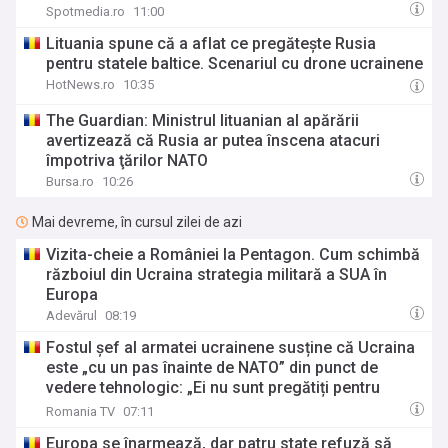
Spotmedia.ro
11:00
Lituania spune că a aflat ce pregătește Rusia
pentru statele baltice. Scenariul cu drone ucrainene
HotNews.ro
10:35
The Guardian: Ministrul lituanian al apărării
avertizează că Rusia ar putea înscena atacuri
împotriva ţărilor NATO
Bursa.ro
10:26
Mai devreme, în cursul zilei de azi
Vizita-cheie a României la Pentagon. Cum schimbă
războiul din Ucraina strategia militară a SUA în
Europa
Adevărul
08:19
Fostul șef al armatei ucrainene susține că Ucraina
este „cu un pas înainte de NATO” din punct de
vedere tehnologic: „Ei nu sunt pregătiți pentru
aderarea noastră”
Romania TV
07:11
Europa se înarmează, dar patru state refuză să