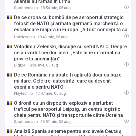
Alianței au rămas în urmă
Spotmedia.ro
18:54 mie, 05 aug
De ce drona cu bombă de pe aeroportul strategic
folosit de NATO și armata germană marchează o
escaladare majoră în Europa. „A fost concepută să
funcționeze, nu să fie găsită”
HotNews.ro
18:43 mie, 05 aug
Volodimir Zelenski, discuție cu șeful NATO. Despre
ce au vorbit cei doi lideri: „Este bine informat cu
privire la amenințări”
Digi24
18:06 mie, 05 aug
De ce România nu poate fi apărată doar cu baze
militare. Cele trei autostrăzi care au devenit
esențiale pentru NATO
Playtech.ro
17:47 mie, 05 aug
O dronă cu un dispozitiv exploziv a perturbat
traficul pe aeroportul Leipzig, un centru logistic
cheie pentru NATO și transporturile către Ucraina
Spotmedia.ro
16:52 mie, 05 aug
Analiză Spania se teme pentru exclavele Ceuta și