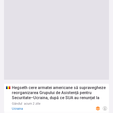
Hegseth cere armatei americane să supravegheze
reorganizarea Grupului de Asistență pentru
Securitate–Ucraina, după ce SUA au renunțat la
conducere
Gândul
acum 2 zile
Ucraina