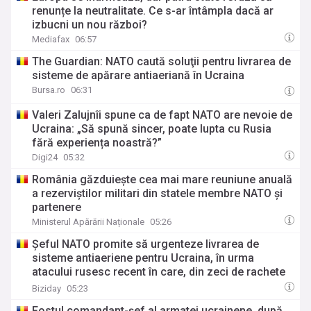
renunțe la neutralitate. Ce s-ar întâmpla dacă ar
izbucni un nou război?
Mediafax
06:57
The Guardian: NATO caută soluţii pentru livrarea de
sisteme de apărare antiaeriană în Ucraina
Bursa.ro
06:31
Valeri Zalujnîi spune ca de fapt NATO are nevoie de
Ucraina: „Să spună sincer, poate lupta cu Rusia
fără experiența noastră?”
Digi24
05:32
România găzduiește cea mai mare reuniune anuală
a rezerviștilor militari din statele membre NATO și
partenere
Ministerul Apărării Naționale
05:26
Șeful NATO promite să urgenteze livrarea de
sisteme antiaeriene pentru Ucraina, în urma
atacului rusesc recent în care, din zeci de rachete
lansate, nu a fost interceptată niciuna. Zelenski
Biziday
05:23
avertizează că, odată cu accelerarea producției de
Fostul comandant-șef al armatei ucrainene, după