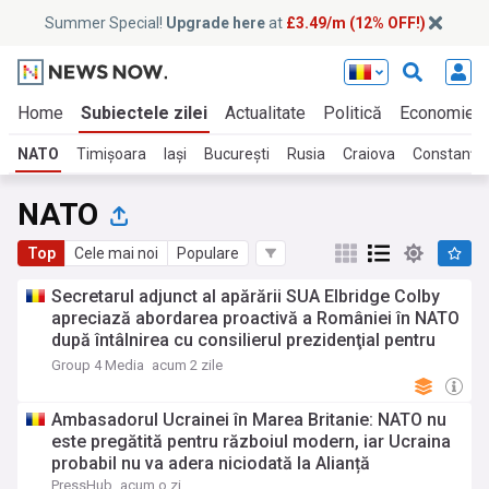
Summer Special!
Upgrade here
at
£3.49/m (12% OFF!)
Home
Subiectele zilei
Actualitate
Politică
Economie
NATO
Timișoara
Iași
București
Rusia
Craiova
Constanța
NATO
Top
Cele mai noi
Populare
Secretarul adjunct al apărării SUA Elbridge Colby
apreciază abordarea proactivă a României în NATO
după întâlnirea cu consilierul prezidenţial pentru
securitate naţională, Marius Lazurca
Group 4 Media
acum 2 zile
Ambasadorul Ucrainei în Marea Britanie: NATO nu
este pregătită pentru războiul modern, iar Ucraina
probabil nu va adera niciodată la Alianță
PressHub
acum o zi