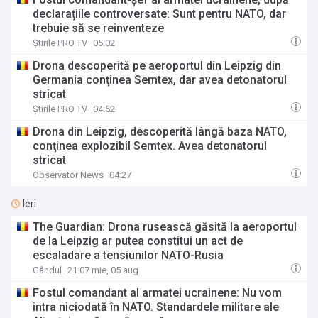
rachete a Rusiei, țara sa va fi vulnerabilă la iarnă.
declarațiile controversate: Sunt pentru NATO, dar
trebuie să se reinventeze
Știrile PRO TV
05:02
Drona descoperită pe aeroportul din Leipzig din
Germania conţinea Semtex, dar avea detonatorul
stricat
Știrile PRO TV
04:52
Drona din Leipzig, descoperită lângă baza NATO,
conţinea explozibil Semtex. Avea detonatorul
stricat
Observator News
04:27
Ieri
The Guardian: Drona rusească găsită la aeroportul
de la Leipzig ar putea constitui un act de
escaladare a tensiunilor NATO-Rusia
Gândul
21:07 mie, 05 aug
Fostul comandant al armatei ucrainene: Nu vom
intra niciodată în NATO. Standardele militare ale