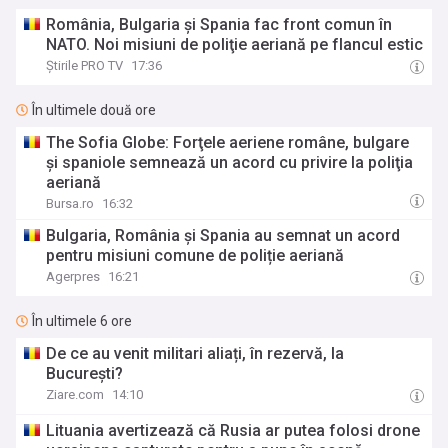
România, Bulgaria şi Spania fac front comun în
NATO. Noi misiuni de poliţie aeriană pe flancul estic
Știrile PRO TV
17:36
În ultimele două ore
The Sofia Globe: Forţele aeriene române, bulgare
şi spaniole semnează un acord cu privire la poliţia
aeriană
Bursa.ro
16:32
Bulgaria, România și Spania au semnat un acord
pentru misiuni comune de poliție aeriană
Agerpres
16:21
În ultimele 6 ore
De ce au venit militari aliați, în rezervă, la
București?
Ziare.com
14:10
Lituania avertizează că Rusia ar putea folosi drone