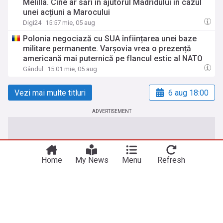
Melilla. Cine ar sări în ajutorul Madridului în cazul
unei acțiuni a Marocului
Digi24
15:57 mie, 05 aug
Polonia negociază cu SUA înființarea unei baze
militare permanente. Varșovia vrea o prezență
americană mai puternică pe flancul estic al NATO
Gândul
15:01 mie, 05 aug
Vezi mai multe titluri
6 aug 18:00
ADVERTISEMENT
Home
My News
Menu
Refresh