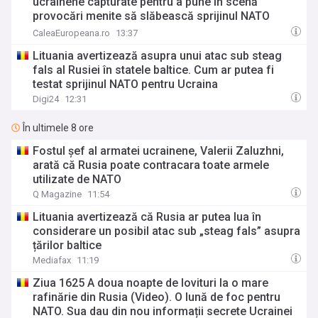
ucrainene capturate pentru a pune în scenă
provocări menite să slăbească sprijinul NATO
pentru Ucraina
CaleaEuropeana.ro
13:37
Lituania avertizează asupra unui atac sub steag
fals al Rusiei în statele baltice. Cum ar putea fi
testat sprijinul NATO pentru Ucraina
Digi24
12:31
În ultimele 8 ore
Fostul șef al armatei ucrainene, Valerii Zaluzhni,
arată că Rusia poate contracara toate armele
utilizate de NATO
Q Magazine
11:54
Lituania avertizează că Rusia ar putea lua în
considerare un posibil atac sub „steag fals” asupra
țărilor baltice
Mediafax
11:19
Ziua 1625 A doua noapte de lovituri la o mare
rafinărie din Rusia (Video). O lună de foc pentru
NATO. Sua dau din nou informații secrete Ucrainei