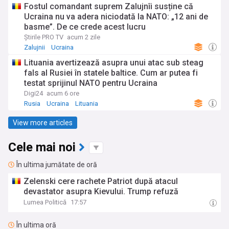
Fostul comandant suprem Zalujnîi susține că
Ucraina nu va adera niciodată la NATO: „12 ani de
basme”. De ce crede acest lucru
Știrile PRO TV
acum 2 zile
Zalujnii
Ucraina
Lituania avertizează asupra unui atac sub steag
fals al Rusiei în statele baltice. Cum ar putea fi
testat sprijinul NATO pentru Ucraina
Digi24
acum 6 ore
Rusia
Ucraina
Lituania
View more articles
Cele mai noi
În ultima jumătate de oră
Zelenski cere rachete Patriot după atacul
devastator asupra Kievului. Trump refuză
Lumea Politică
17:57
În ultima oră