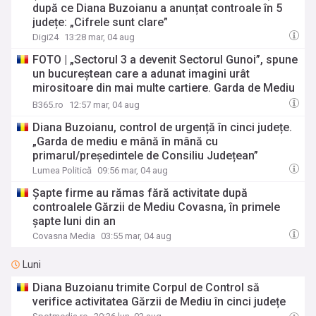
după ce Diana Buzoianu a anunțat controale în 5
județe: „Cifrele sunt clare”
Digi24
13:28 mar, 04 aug
FOTO | „Sectorul 3 a devenit Sectorul Gunoi”, spune
un bucureștean care a adunat imagini urât
mirositoare din mai multe cartiere. Garda de Mediu
a amendat deja PS3 cu 100.000 de lei
B365.ro
12:57 mar, 04 aug
Diana Buzoianu, control de urgență în cinci județe.
„Garda de mediu e mână în mână cu
primarul/președintele de Consiliu Județean”
Lumea Politică
09:56 mar, 04 aug
Șapte firme au rămas fără activitate după
controalele Gărzii de Mediu Covasna, în primele
șapte luni din an
Covasna Media
03:55 mar, 04 aug
Luni
Diana Buzoianu trimite Corpul de Control să
verifice activitatea Gărzii de Mediu în cinci județe