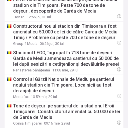
stadion din Timișoara. Peste 700 de tone de
deșeuri, descoperite de Garda de Mediu
Tion.ro
12:56 joi, 30 iul
Constructorul noului stadion din Timișoara a fost
amendat cu 50.000 de lei de către Garda de Mediu
Timiș / Probleme cu peste 700 de tone de deșeuri
Group 4 Media
06:26 joi, 30 iul
Stadionul LEGO, îngropat în 718 tone de deșeuri.
Garda de Mediu amendează șantierul cu 50.000 de
lei după sesizările cetățenilor și dezvăluirile presei
Renaşterea bănăţeană
11:08 mie, 29 iul
Control al Gărzii Naționale de Mediu pe șantierul
noului stadion din Timișoara. Localnicii au fost
deranjați de deșeuri
Mediafax
10:59 mie, 29 iul
Tone de deșeuri pe șantierul de la stadionul Eroii
Timișoarei. Constructorul amendat cu 50.000 de lei
de Garda de Mediu
Opinia Timișoarei
09:16 mie, 29 iul