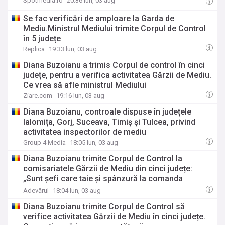
Spotmedia.ro
20:36 lun, 03 aug
Se fac verificări de amploare la Garda de
Mediu.Ministrul Mediului trimite Corpul de Control
în 5 județe
Replica
19:33 lun, 03 aug
Diana Buzoianu a trimis Corpul de control în cinci
județe, pentru a verifica activitatea Gărzii de Mediu.
Ce vrea să afle ministrul Mediului
Ziare.com
19:16 lun, 03 aug
Diana Buzoianu, controale dispuse în județele
Ialomița, Gorj, Suceava, Timiș și Tulcea, privind
activitatea inspectorilor de mediu
Group 4 Media
18:05 lun, 03 aug
Diana Buzoianu trimite Corpul de Control la
comisariatele Gărzii de Mediu din cinci județe:
„Sunt şefi care taie şi spânzură la comanda
baronilor politici”
Adevărul
18:04 lun, 03 aug
Diana Buzoianu trimite Corpul de Control să
verifice activitatea Gărzii de Mediu în cinci județe.