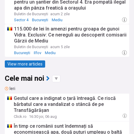
pentru un șantier din Sectorul 4. Era pompată ilegal
apa din pânza freatică a orașului
Buletin de București
acum 2 zile
Sector 4
București
Mediu
115.000 de lei în amenzi pentru groapa de gunoi
Vidra. Exclusiv: Ce nereguli au descoperit comisarii
Gărzii de Mediu
Buletin de București
acum 5 zile
București
Ilfov
Mediu
View more articles
Cele mai noi
Ieri
Gestul care a indignat o țară întreagă. Ce riscă
bărbatul care a vandalizat o stâncă de pe
Transfăgărășan
Click.ro
16:30 joi, 06 aug
În timp ce românii sunt îndemnați să
economisească apa, două puțuri umpleau o baltă