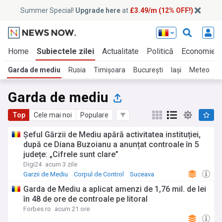
Summer Special!
Upgrade here
at
£3.49/m (12% OFF!)
Home
Subiectele zilei
Actualitate
Politică
Economie
Garda de mediu
Rusia
Timișoara
București
Iași
Meteo
I
Garda de mediu
Top
Cele mai noi
Populare
Șeful Gărzii de Mediu apără activitatea instituției,
după ce Diana Buzoianu a anunțat controale în 5
județe: „Cifrele sunt clare”
Digi24
acum 3 zile
Garzii de Mediu
Corpul de Control
Suceava
Garda de Mediu a aplicat amenzi de 1,76 mil. de lei
în 48 de ore de controale pe litoral
Forbes.ro
acum 21 ore