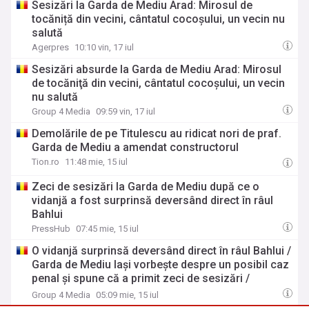
Sesizări la Garda de Mediu Arad: Mirosul de
tocăniță din vecini, cântatul cocoșului, un vecin nu
salută
Agerpres
10:10 vin, 17 iul
Sesizări absurde la Garda de Mediu Arad: Mirosul
de tocăniţă din vecini, cântatul cocoşului, un vecin
nu salută
Group 4 Media
09:59 vin, 17 iul
Demolările de pe Titulescu au ridicat nori de praf.
Garda de Mediu a amendat constructorul
Tion.ro
11:48 mie, 15 iul
Zeci de sesizări la Garda de Mediu după ce o
vidanjă a fost surprinsă deversând direct în râul
Bahlui
PressHub
07:45 mie, 15 iul
O vidanjă surprinsă deversând direct în râul Bahlui /
Garda de Mediu Iași vorbește despre un posibil caz
penal și spune că a primit zeci de sesizări /
”Suntem disperați, nu putem respira în casa
Group 4 Media
05:09 mie, 15 iul
noastră”