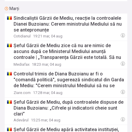
Marți
Sindicaliștii Gărzii de Mediu, reacție la controalele
Dianei Buzoianu: Cerem ministrului Mediului să nu
se antepronunțe
Cotidianul
19:21 mar, 04 aug
Șeful Gărzii de Mediu zice că nu are nimic de
ascuns după ce Ministerul Mediului anunță
controale | „Transparența Gărzii este totală. Să nu
existe antepronunțare”
Mediafax
18:23 mar, 04 aug
Controlul trimis de Diana Buzoianu ar fi o
"comandă politică", sugerează sindicatul din Garda
de Mediu: "Cerem ministrului Mediului să nu se
antepronunțe"
Ziare.com
17:28 mar, 04 aug
Șeful Gărzii de Mediu, după controalele dispuse de
Diana Buzoianu: „Cifrele şi indicatorii cheie sunt
clari”
Adevărul
15:25 mar, 04 aug
Șeful Gărzii de Mediu apără activitatea instituției,