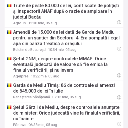
Trufe de peste 80.000 de lei, confiscate de polițiști
și inspectorii ANAF după o razie de amploare în
județul Bacău
Agro Tv
12:38 mie, 05 aug
Amendă de 15.000 de lei dată de Garda de Mediu
pentru un șantier din Sectorul 4. Era pompată ilegal
apa din pânza freatică a orașului
Buletin de București
10:34 mie, 05 aug
Șeful GNM, despre controalele MMAP: Orice
eventuală judecată de valoare să fie emisă la
finalul verificării, și nu invers
Agerpres
10:22 mie, 05 aug
Garda de Mediu Timiș: 86 de controale și amenzi
de 845.000 de lei în iulie
Renaşterea bănăţeană
07:15 mie, 05 aug
Șeful Gărzii de Mediu, despre controalele anunțate
de minister: Orice judecată vine la finalul verificării,
nu înainte
PSnews
06:38 mie, 05 aug