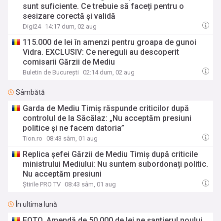
sunt suficiente. Ce trebuie să faceți pentru o
sesizare corectă şi validă
Digi24
14:17 dum, 02 aug
115.000 de lei în amenzi pentru groapa de gunoi
Vidra. EXCLUSIV: Ce nereguli au descoperit
comisarii Gărzii de Mediu
Buletin de București
02:14 dum, 02 aug
Sâmbătă
Garda de Mediu Timiș răspunde criticilor după
controlul de la Săcălaz: „Nu acceptăm presiuni
politice și ne facem datoria”
Tion.ro
08:43 sâm, 01 aug
Replica șefei Gărzii de Mediu Timiș după criticile
ministrului Mediului: Nu suntem subordonați politic.
Nu acceptăm presiuni
Știrile PRO TV
08:43 sâm, 01 aug
În ultima lună
FOTO. Amendă de 50.000 de lei pe șantierul noului