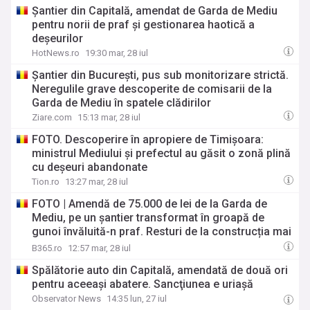
Şantier din Capitală, amendat de Garda de Mediu
pentru norii de praf şi gestionarea haotică a
deşeurilor
HotNews.ro
19:30 mar, 28 iul
Șantier din București, pus sub monitorizare strictă.
Neregulile grave descoperite de comisarii de la
Garda de Mediu în spatele clădirilor
Ziare.com
15:13 mar, 28 iul
FOTO. Descoperire în apropiere de Timișoara:
ministrul Mediului și prefectul au găsit o zonă plină
cu deșeuri abandonate
Tion.ro
13:27 mar, 28 iul
FOTO | Amendă de 75.000 de lei de la Garda de
Mediu, pe un șantier transformat în groapă de
gunoi învăluită-n praf. Resturi de la construcția mai
multor blocuri, aruncate ilegal
B365.ro
12:57 mar, 28 iul
Spălătorie auto din Capitală, amendată de două ori
pentru aceeaşi abatere. Sancţiunea e uriaşă
Observator News
14:35 lun, 27 iul