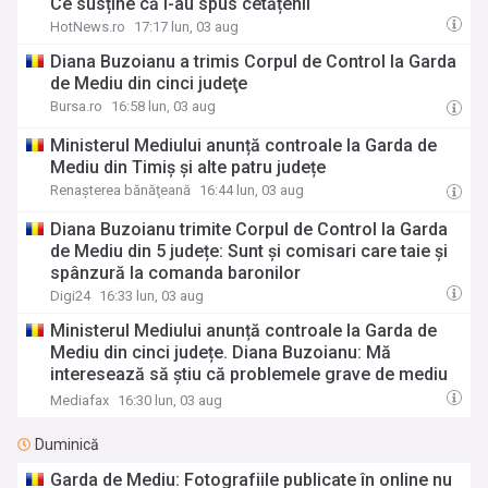
Ce susține că i-au spus cetățenii
HotNews.ro
17:17 lun, 03 aug
Diana Buzoianu a trimis Corpul de Control la Garda
de Mediu din cinci judeţe
Bursa.ro
16:58 lun, 03 aug
Ministerul Mediului anunță controale la Garda de
Mediu din Timiș și alte patru județe
Renaşterea bănăţeană
16:44 lun, 03 aug
Diana Buzoianu trimite Corpul de Control la Garda
de Mediu din 5 județe: Sunt și comisari care taie și
spânzură la comanda baronilor
Digi24
16:33 lun, 03 aug
Ministerul Mediului anunță controale la Garda de
Mediu din cinci județe. Diana Buzoianu: Mă
interesează să știu că problemele grave de mediu
sunt adresate
Mediafax
16:30 lun, 03 aug
Duminică
Garda de Mediu: Fotografiile publicate în online nu