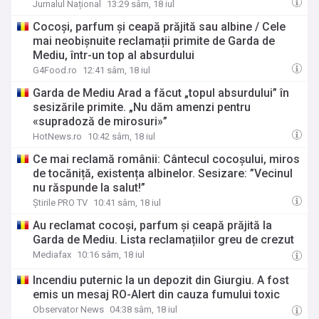
Jurnalul Național
13:29 sâm, 18 iul
Cocoși, parfum și ceapă prăjită sau albine / Cele
mai neobișnuite reclamații primite de Garda de
Mediu, într-un top al absurdului
G4Food.ro
12:41 sâm, 18 iul
Garda de Mediu Arad a făcut „topul absurdului” în
sesizările primite. „Nu dăm amenzi pentru
«supradoză de mirosuri»”
HotNews.ro
10:42 sâm, 18 iul
Ce mai reclamă românii: Cântecul cocoșului, miros
de tocăniță, existența albinelor. Sesizare: ”Vecinul
nu răspunde la salut!”
Știrile PRO TV
10:41 sâm, 18 iul
Au reclamat cocoși, parfum și ceapă prăjită la
Garda de Mediu. Lista reclamațiilor greu de crezut
Mediafax
10:16 sâm, 18 iul
Incendiu puternic la un depozit din Giurgiu. A fost
emis un mesaj RO-Alert din cauza fumului toxic
Observator News
04:38 sâm, 18 iul