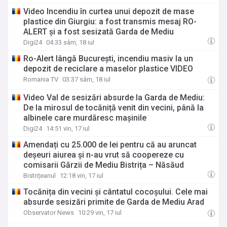
Video Incendiu în curtea unui depozit de mase
plastice din Giurgiu: a fost transmis mesaj RO-
ALERT şi a fost sesizată Garda de Mediu
Digi24
04:33 sâm, 18 iul
Ro-Alert lângă Bucureşti, incendiu masiv la un
depozit de reciclare a maselor plastice VIDEO
Romania TV
03:37 sâm, 18 iul
Video Val de sesizări absurde la Garda de Mediu:
De la mirosul de tocăniță venit din vecini, până la
albinele care murdăresc mașinile
Digi24
14:51 vin, 17 iul
Amendați cu 25.000 de lei pentru că au aruncat
deșeuri aiurea și n-au vrut să coopereze cu
comisarii Gărzii de Mediu Bistrița – Năsăud
Bistrițeanul
12:18 vin, 17 iul
Tocănița din vecini și cântatul cocoșului. Cele mai
absurde sesizări primite de Garda de Mediu Arad
Observator News
10:29 vin, 17 iul