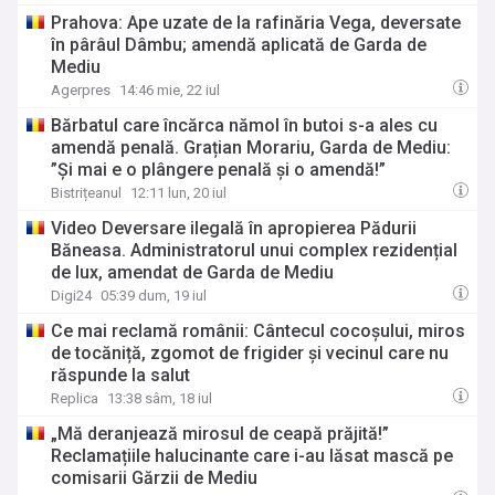
Prahova: Ape uzate de la rafinăria Vega, deversate
în pârâul Dâmbu; amendă aplicată de Garda de
Mediu
Agerpres
14:46 mie, 22 iul
Bărbatul care încărca nămol în butoi s-a ales cu
amendă penală. Grațian Morariu, Garda de Mediu:
”Și mai e o plângere penală și o amendă!”
Bistrițeanul
12:11 lun, 20 iul
Video Deversare ilegală în apropierea Pădurii
Băneasa. Administratorul unui complex rezidențial
de lux, amendat de Garda de Mediu
Digi24
05:39 dum, 19 iul
Ce mai reclamă românii: Cântecul cocoșului, miros
de tocăniță, zgomot de frigider și vecinul care nu
răspunde la salut
Replica
13:38 sâm, 18 iul
„Mă deranjează mirosul de ceapă prăjită!”
Reclamațiile halucinante care i-au lăsat mască pe
comisarii Gărzii de Mediu