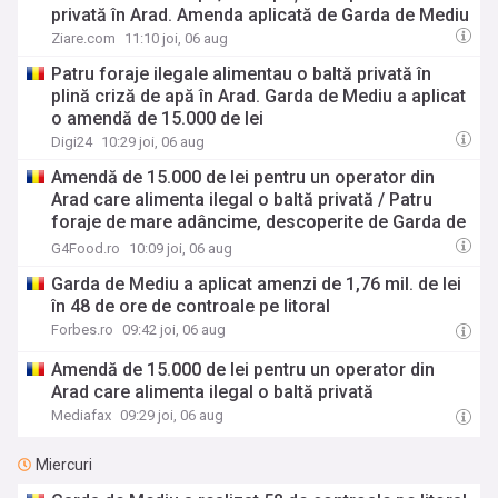
privată în Arad. Amenda aplicată de Garda de Mediu
Ziare.com
11:10 joi, 06 aug
Patru foraje ilegale alimentau o baltă privată în
plină criză de apă în Arad. Garda de Mediu a aplicat
o amendă de 15.000 de lei
Digi24
10:29 joi, 06 aug
Amendă de 15.000 de lei pentru un operator din
Arad care alimenta ilegal o baltă privată / Patru
foraje de mare adâncime, descoperite de Garda de
Mediu
G4Food.ro
10:09 joi, 06 aug
Garda de Mediu a aplicat amenzi de 1,76 mil. de lei
în 48 de ore de controale pe litoral
Forbes.ro
09:42 joi, 06 aug
Amendă de 15.000 de lei pentru un operator din
Arad care alimenta ilegal o baltă privată
Mediafax
09:29 joi, 06 aug
Miercuri