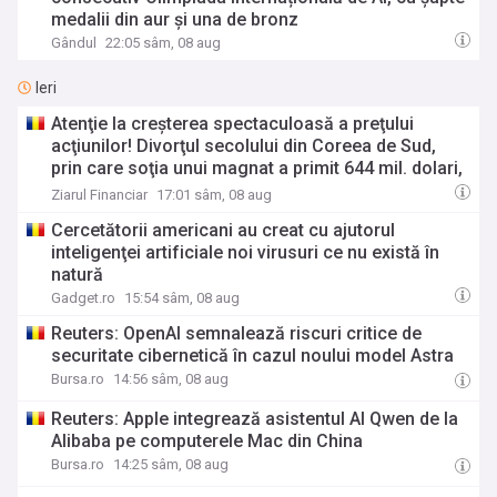
medalii din aur și una de bronz
Gândul
22:05 sâm, 08 aug
Ieri
Atenţie la creşterea spectaculoasă a preţului
acţiunilor! Divorţul secolului din Coreea de Sud,
prin care soţia unui magnat a primit 644 mil. dolari,
are la bază creşterea spectaculoasă, cu 2500%, a
Ziarul Financiar
17:01 sâm, 08 aug
preţului acţiunilor gigantului SK Group, al doilea cel
Cercetătorii americani au creat cu ajutorul
mai mare producător de chip-uri din lume
inteligenţei artificiale noi virusuri ce nu există în
natură
Gadget.ro
15:54 sâm, 08 aug
Reuters: OpenAI semnalează riscuri critice de
securitate cibernetică în cazul noului model Astra
Bursa.ro
14:56 sâm, 08 aug
Reuters: Apple integrează asistentul AI Qwen de la
Alibaba pe computerele Mac din China
Bursa.ro
14:25 sâm, 08 aug