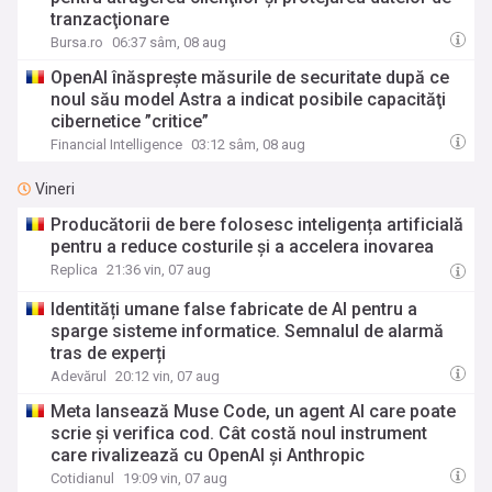
tranzacţionare
Bursa.ro
06:37 sâm, 08 aug
OpenAI înăspreşte măsurile de securitate după ce
noul său model Astra a indicat posibile capacităţi
cibernetice ”critice”
Financial Intelligence
03:12 sâm, 08 aug
Vineri
Producătorii de bere folosesc inteligența artificială
pentru a reduce costurile și a accelera inovarea
Replica
21:36 vin, 07 aug
Identități umane false fabricate de AI pentru a
sparge sisteme informatice. Semnalul de alarmă
tras de experți
Adevărul
20:12 vin, 07 aug
Meta lansează Muse Code, un agent AI care poate
scrie și verifica cod. Cât costă noul instrument
care rivalizează cu OpenAI și Anthropic
Cotidianul
19:09 vin, 07 aug