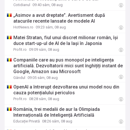
Cotidianul
09:40 sâm, 08 aug
„Asimov a avut dreptate”. Avertisment după
atacurile recente lansate de modele AI
HotNews.ro
09:23 sâm, 08 aug
Matei Stratan, fiul unui discret milionar român, își
duce start-up-ul de AI de la Iași în Japonia
Profit.ro
09:09 sâm, 08 aug
Companiile care au pus monopol pe inteligența
artificială. Dezvoltatorii mici sunt înghițiți instant de
Google, Amazon sau Microsoft
Gândul
09:05 sâm, 08 aug
OpenAI a întrerupt dezvoltarea unui model nou din
cauza potențialului periculos
Profit.ro
08:28 sâm, 08 aug
România, trei medalii de aur la Olimpiada
Internațională de Inteligență Artificială
Educație Privată
08:26 sâm, 08 aug