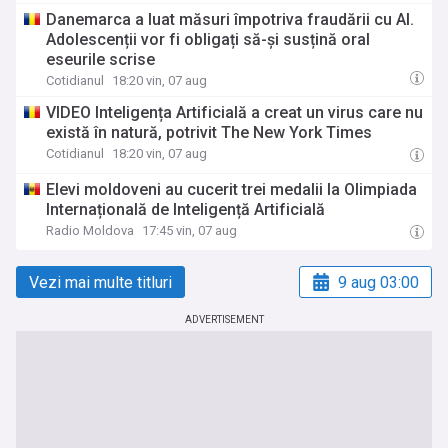
Danemarca a luat măsuri împotriva fraudării cu AI.
Adolescenții vor fi obligați să-și susțină oral
eseurile scrise
Cotidianul
18:20 vin, 07 aug
VIDEO Inteligența Artificială a creat un virus care nu
există în natură, potrivit The New York Times
Cotidianul
18:20 vin, 07 aug
Elevi moldoveni au cucerit trei medalii la Olimpiada
Internațională de Inteligență Artificială
Radio Moldova
17:45 vin, 07 aug
Vezi mai multe titluri
9 aug 03:00
ADVERTISEMENT