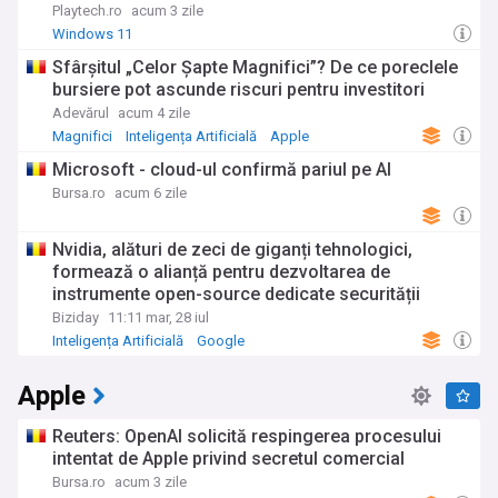
Playtech.ro
acum 3 zile
Windows 11
Sfârșitul „Celor Șapte Magnifici”? De ce poreclele
bursiere pot ascunde riscuri pentru investitori
Adevărul
acum 4 zile
Magnifici
Inteligența Artificială
Apple
Microsoft - cloud-ul confirmă pariul pe AI
Bursa.ro
acum 6 zile
Nvidia, alături de zeci de giganți tehnologici,
formează o alianță pentru dezvoltarea de
instrumente open-source dedicate securității
inteligenței artificiale. Inițiativa, după ce o
Biziday
11:11 mar, 28 iul
platformă importantă ce găzduiește seturi de date
Inteligența Artificială
Google
AI a folosit un model chinezesc deschis pentru a
respinge un atac atribuit unor modele OpenAI
Apple
compromise.
Reuters: OpenAI solicită respingerea procesului
intentat de Apple privind secretul comercial
Bursa.ro
acum 3 zile