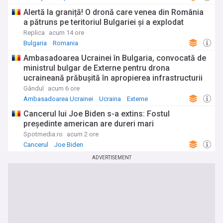
Alertă la graniță! O dronă care venea din România
a pătruns pe teritoriul Bulgariei și a explodat
Replica
acum 14 ore
Bulgaria
Romania
Ambasadoarea Ucrainei în Bulgaria, convocată de
ministrul bulgar de Externe pentru drona
ucraineană prăbușită în apropierea infrastructurii
critice
Gândul
acum 6 ore
Ambasadoarea Ucrainei
Ucraina
Externe
Cancerul lui Joe Biden s-a extins: Fostul
președinte american are dureri mari
Spotmedia.ro
acum 2 ore
Cancerul
Joe Biden
ADVERTISEMENT