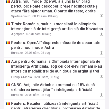
Astra, noul model OpenAI, a ajuns la un prag
periculos: Poate descoperi breșe necunoscute și
ataca fără ajutor uman. O parte din teste, oprite
Spotmedia.ro
08:11 sâm, 08 aug
Timiș: România, multiplu medaliată la olimpiada
internațională de inteligență artificială din Kazastan
Agerpres
07:48 sâm, 08 aug
Reuters: OpenAI înăspreşte măsurile de securitate
pentru noul model Astra
Bursa.ro
07:08 sâm, 08 aug
Aur pentru România la Olimpiada Internațională de
Inteligență Artificială. Toți cei opt elevi români s-au
întors cu medalii: trei de aur, două de argint și trei
de bronz
Group 4 Media
07:03 sâm, 08 aug
CNBC: Acţiunile Airbnb au crescut cu 15% după
extinderea investiţiilor în inteligenţa artificială
Bursa.ro
07:03 sâm, 08 aug
Reuters: Retailerii utilizează inteligenţa artificială
pentru atragerea clienţilor şi protejarea datelor de