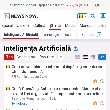
Summer Special!
Upgrade here
at
£2.99/m (25% OFF!)
rnațional
Ucraina
Cultură
Știință
Mediu
Monden
Lifesty
Inteligența Artificială
Tehnologie
Tesla
Subiecte
Inteligența Artificială
Top
Cele mai noi
Populare
Cum se va schimba internetul după reglementarea
UE în domeniul IA
RFI România
acum 5 zile
După OpenAI, și Anthropic recunoaște: Claude AI a
piratat trei organizații în timpul testelor cibernetice
Euronews Romania
acum 4 zile
Tehnologie