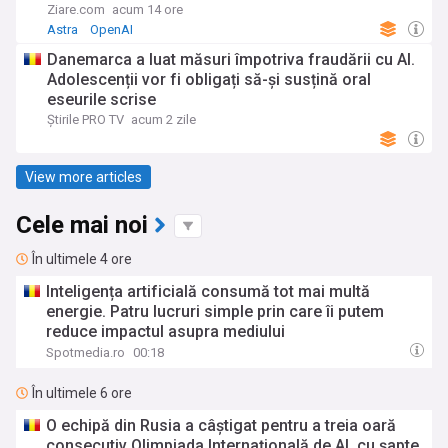
Ziare.com
acum 14 ore
Astra
OpenAI
Danemarca a luat măsuri împotriva fraudării cu AI.
Adolescenții vor fi obligați să-și susțină oral
eseurile scrise
Știrile PRO TV
acum 2 zile
View more articles
Cele mai noi
În ultimele 4 ore
Inteligența artificială consumă tot mai multă
energie. Patru lucruri simple prin care îi putem
reduce impactul asupra mediului
Spotmedia.ro
00:18
În ultimele 6 ore
O echipă din Rusia a câștigat pentru a treia oară
consecutiv Olimpiada Internațională de AI, cu șapte