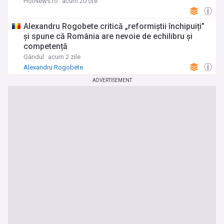
HotNews.ro
acum 20 ore
Alexandru Rogobete critică „reformiștii închipuiți”
și spune că România are nevoie de echilibru și
competență
Gândul
acum 2 zile
Alexandru Rogobete
ADVERTISEMENT