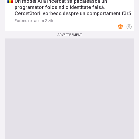
Un model AI a încercat să păcălească un
programator folosind o identitate falsă.
Cercetătorii vorbesc despre un comportament fără
precedent
Forbes.ro
acum 2 zile
ADVERTISEMENT