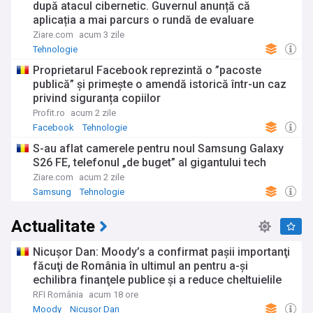
după atacul cibernetic. Guvernul anunță că
aplicația a mai parcurs o rundă de evaluare
Ziare.com
acum 3 zile
Tehnologie
Proprietarul Facebook reprezintă o ”pacoste
publică” și primește o amendă istorică într-un caz
privind siguranța copiilor
Profit.ro
acum 2 zile
Facebook
Tehnologie
S-au aflat camerele pentru noul Samsung Galaxy
S26 FE, telefonul „de buget” al gigantului tech
Ziare.com
acum 2 zile
Samsung
Tehnologie
Actualitate
Nicuşor Dan: Moody’s a confirmat paşii importanţi
făcuţi de România în ultimul an pentru a-şi
echilibra finanţele publice şi a reduce cheltuielile
RFI România
acum 18 ore
Moody
Nicușor Dan