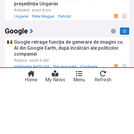
președinția Ungariei
Adevărul
acum 8 ore
Ungariei
Peter Magyar
Partidul
Google
Google retrage funcţia de generare de imagini cu
AI din Google Earth, după încălcări ale politicilor
companiei
Replica
acum 6 zile
Inteligența Artificială
Știri regionale
Constanța
Google Assistant dispare definitiv de pe Android.
Home
My News
Menu
Refresh
Data de la care Gemini îi ia locul și nu te mai poți
întoarce la vechiul asistent
Playtech.ro
acum 2 zile
Google Pixel 11 apare în toate culorile înainte de
lansare. Imaginile care strică surpriza pregătită de
companie
Playtech.ro
05:35 vin, 31 iul
Tehnologie