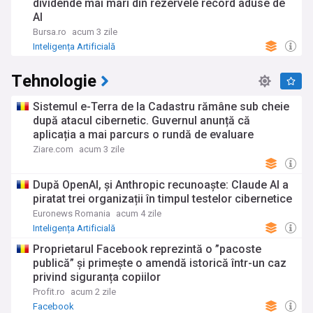
dividende mai mari din rezervele record aduse de
AI
Bursa.ro
acum 3 zile
Inteligența Artificială
Tehnologie
Sistemul e-Terra de la Cadastru rămâne sub cheie
după atacul cibernetic. Guvernul anunță că
aplicația a mai parcurs o rundă de evaluare
Ziare.com
acum 3 zile
După OpenAI, și Anthropic recunoaște: Claude AI a
piratat trei organizații în timpul testelor cibernetice
Euronews Romania
acum 4 zile
Inteligența Artificială
Proprietarul Facebook reprezintă o ”pacoste
publică” și primește o amendă istorică într-un caz
privind siguranța copiilor
Profit.ro
acum 2 zile
Facebook