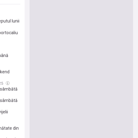
utul lunii
portocaliu
ămână
ekend
25
și sâmbătă
şi sâmbătă
jelii
mătate din