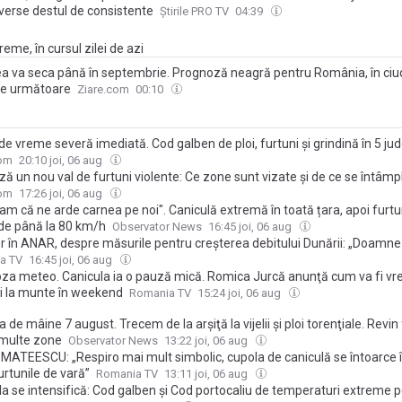
verse destul de consistente
Știrile PRO TV
04:39
eme, în cursul zilei de azi
a va seca până în septembrie. Prognoză neagră pentru România, în ciud
ele următoare
Ziare.com
00:10
de vreme severă imediată. Cod galben de ploi, furtuni și grindină în 5 ju
com
20:10 joi, 06 aug
ă un nou val de furtuni violente: Ce zone sunt vizate și de ce se întâm
pă perioadele de caniculă. Explicațiile ANM
com
17:26 joi, 06 aug
m că ne arde carnea pe noi". Caniculă extremă în toată țara, apoi furtu
 de până la 80 km/h
Observator News
16:45 joi, 06 aug
r în ANAR, despre măsurile pentru creşterea debitului Dunării: „Doamne 
a TV
16:45 joi, 06 aug
za meteo. Canicula ia o pauză mică. Romica Jurcă anunţă cum va fi vr
i la munte în weekend
Romania TV
15:24 joi, 06 aug
de mâine 7 august. Trecem de la arşiţă la vijelii şi ploi torenţiale. Revin 
 multe zone
Observator News
13:22 joi, 06 aug
MATEESCU: „Respiro mai mult simbolic, cupola de caniculă se întoarce î
rtunile de vară”
Romania TV
13:11 joi, 06 aug
la se intensifică: Cod galben și Cod portocaliu de temperaturi extreme p