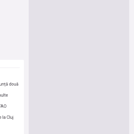
nunță două
multe
 FAO
 la Cluj