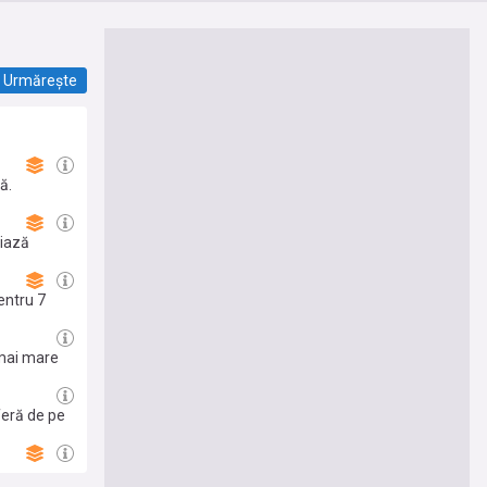
Urmărește
ă.
miază
entru 7
 mai mare
feră de pe