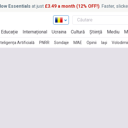
ow Essentials
at just
£3.49 a month (12% OFF!)
. Faster, slic
Educație
Internațional
Ucraina
Cultură
Știință
Mediu
M
nteligența Artificială
PNRR
Sondaje
MAE
Opinii
Iași
Volodimi