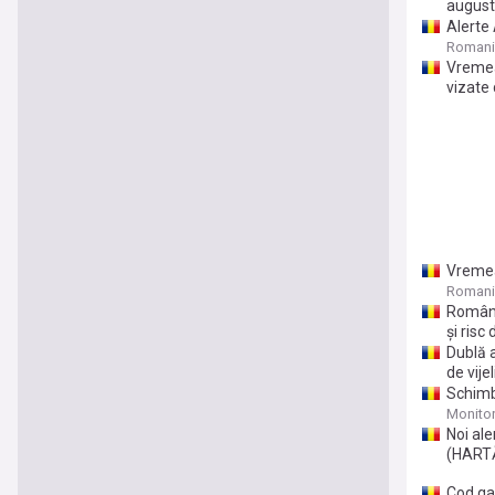
august
Alerte 
Romani
Vremea 
vizate 
Vremea 
inundaț
Romani
Români
și risc
Dublă a
de vijeli
Schimb
Monito
Noi al
(HART
Cod ga