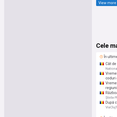
View more 
Cele ma
În ultim
Cât de 
Nationa
Vremea
coduri
Vreme 
regiuni
Războa
raporte
Știrile 
După ca
ViaCluj