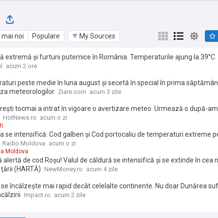
o
 mai noi
Populare
My Sources
ă extremă și furtuni puternice în România. Temperaturile ajung la 39°C
l
acum 2 ore
turi peste medie în luna august și secetă în special în prima săptămân
za meteorologilor
Ziare.com
acum 3 zile
rești tocmai a intrat în vigoare o avertizare meteo. Urmează o după-a
HotNews.ro
acum o zi
ti
a se intensifică: Cod galben și Cod portocaliu de temperaturi extreme p
Radio Moldova
acum o zi
ca Moldova
alertă de cod Roșu! Valul de căldură se intensifică și se extinde în cea
 ţării (HARTĂ)
NewMoney.ro
acum 4 zile
se încălzește mai rapid decât celelalte continente. Nu doar Dunărea su
călzirii
Impact.ro
acum 2 zile