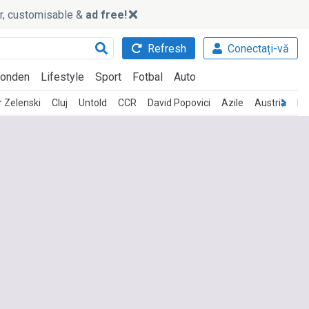
ker, customisable &
ad free!
Refresh
Conectați-vă
onden
Lifestyle
Sport
Fotbal
Auto
r Zelenski
Cluj
Untold
CCR
David Popovici
Azile
Austria
Ed