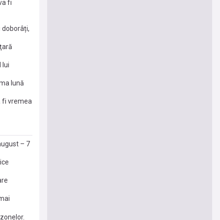
a fi
 doborâți,
 ţară
lui
ima lună
a fi vremea
august – 7
rice
are
 mai
zonelor.