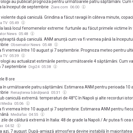
ologii au publicat prognoza pentru următoarele patru săptămâni. Cum v
 la început de septembrie
Ziare.com
06:00
 violente după caniculă. Grindina a făcut ravagii în câteva minute, copaci
i blocate și pene de curent
a TV
05:49
a lasă locul fenomenelor extreme: furtunile au făcut primele victime în
ator News
05:48
așteaptă după caniculă. ANM anunță cum va fi vremea până la începutul 
brie
Observator News
05:48
 fi vremea între 10 august și 7 septembrie. Prognoza meteo pentru ult
 și la început de an școlar 2026 – 2027
a TV
05:39
ologii au actualizat estimările pentru următoarele 4 săptămâni. Cum v
n 7 septembrie
Digi24
05:38
ele 8 ore
 în următoarele patru săptămâni. Estimarea ANM pentru perioada 10 
brie
Renaşterea bănăţeană
05:31
 sub caniculă extremă: temperaturi de 48°C în Napoli și alte recorduri isto
4 Media
05:06
 fi vremea între 10 august și 7 septembrie. Estimarea ANM pentru fiec
mână
Mediafax
04:55
 zile de căldură extremă în Italia: 48 de grade la Napoli / Ar putea fi cea
e vară din istoria Italiei
ax
04:52
 azi, 7 august. După-amiază atmosfera devine instabilă în majoritatea 