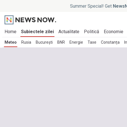
Summer Special! Get
NewsN
Home
Subiectele zilei
Actualitate
Politică
Economie
Meteo
Rusia
București
BNR
Energie
Taxe
Constanța
I