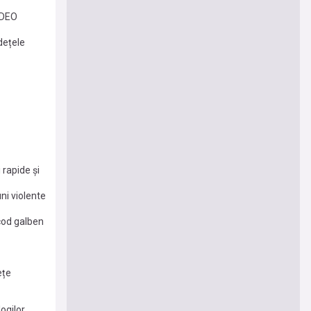
VIDEO
dețele
 rapide și
ni violente
 cod galben
ețe
ogilor