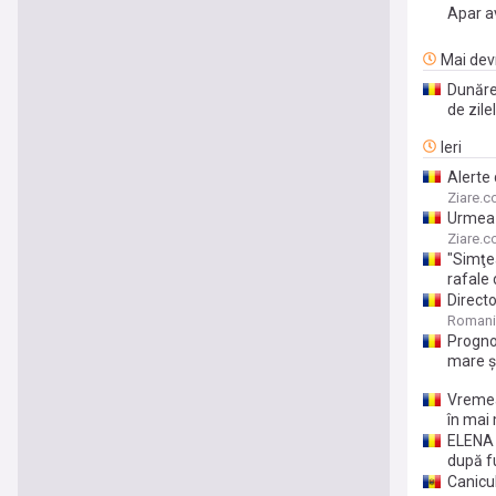
Apar a
Mai devr
Dunăre
de zil
Ieri
Alerte 
Ziare.
Urmeaz
asta du
Ziare.
"Simţea
rafale
Directo
Romani
Progno
mare ş
Vremea 
în mai
ELENA 
după fu
Canicu