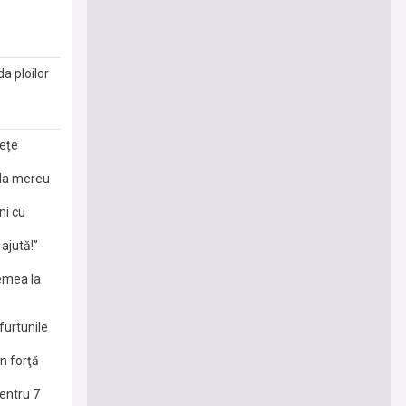
a ploilor
dețe
pla mereu
ni cu
ajută!”
emea la
furtunile
n forţă
entru 7