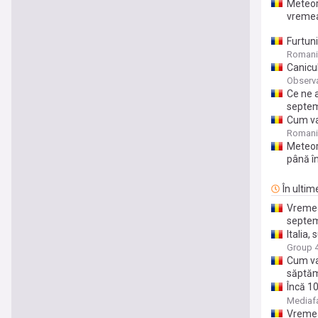
Meteor
vremea
Furtuni
drumur
Romani
Canicul
Observ
Ce ne 
septem
Cum va
de vară
Romani
Meteor
până î
În ultim
Vremea
septem
Italia,
Group 
Cum va
săptă
Încă 10
fierbint
Mediaf
Vremea