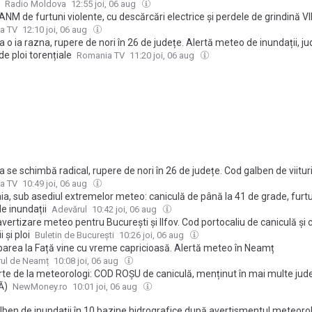
Radio Moldova
12:55 joi, 06 aug
ANM de furtuni violente, cu descărcări electrice și perdele de grindină 
a TV
12:10 joi, 06 aug
o ia razna, rupere de nori în 26 de județe. Alertă meteo de inundații, ju
de ploi torențiale
Romania TV
11:20 joi, 06 aug
se schimbă radical, rupere de nori în 26 de județe. Cod galben de viituri
ii, județele vizate de alerta meteo
a TV
10:49 joi, 06 aug
a, sub asediul extremelor meteo: caniculă de până la 41 de grade, furtu
 de inundații
Adevărul
10:42 joi, 06 aug
vertizare meteo pentru București și Ilfov. Cod portocaliu de caniculă și
i și ploi
Buletin de București
10:26 joi, 06 aug
area la Față vine cu vreme capricioasă. Alertă meteo în Neamț
rul de Neamț
10:08 joi, 06 aug
erte de la meteorologi: COD ROȘU de caniculă, menținut în mai multe jud
Ă)
NewMoney.ro
10:01 joi, 06 aug
lben de inundații în 10 bazine hidrografice după avertismentul meteorol