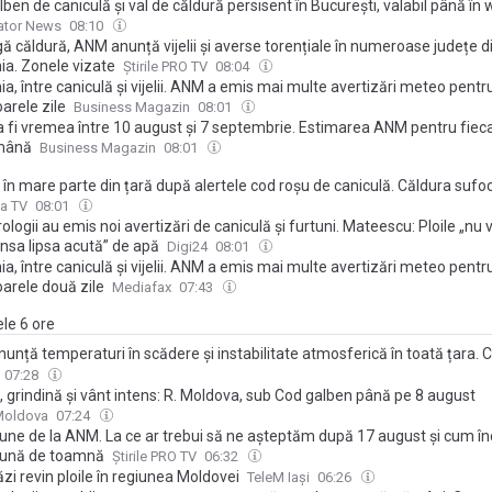
ben de caniculă şi val de căldură persisent în Bucureşti, valabil până î
ator News
08:10
ă căldură, ANM anunță vijelii și averse torențiale în numeroase județe d
a. Zonele vizate
Știrile PRO TV
08:04
, între caniculă şi vijelii. ANM a emis mai multe avertizări meteo pentr
arele zile
Business Magazin
08:01
 fi vremea între 10 august şi 7 septembrie. Estimarea ANM pentru fiec
mână
Business Magazin
08:01
 în mare parte din țară după alertele cod roșu de caniculă. Căldura sufo
a în următoarele zile. Noi alerte de la ANM
a TV
08:01
logii au emis noi avertizări de caniculă și furtuni. Mateescu: Ploile „nu 
sa lipsa acută” de apă
Digi24
08:01
, între caniculă și vijelii. ANM a emis mai multe avertizări meteo pentr
arele două zile
Mediafax
07:43
ele 6 ore
nță temperaturi în scădere și instabilitate atmosferică în toată țara. 
în București și când vin vijeliile
07:28
, grindină și vânt intens: R. Moldova, sub Cod galben până pe 8 august
Moldova
07:24
bune de la ANM. La ce ar trebui să ne așteptăm după 17 august și cum î
lună de toamnă
Știrile PRO TV
06:32
zi revin ploile în regiunea Moldovei
TeleM Iași
06:26