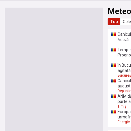
Mete
Top
Cele
Canicul
Adevăru
Tempera
Progno
În Bucu
agitată
Bucureș
Canicul
august
Republi
ANM dă 
parte a
Timiș
Europa 
urma în
Energie