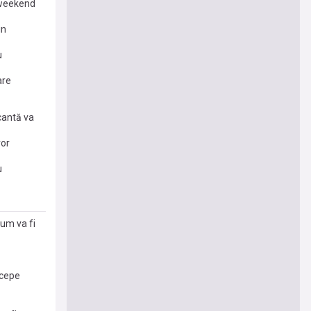
n weekend
in
u
are
cantă va
vor
u
Cum va fi
ncepe