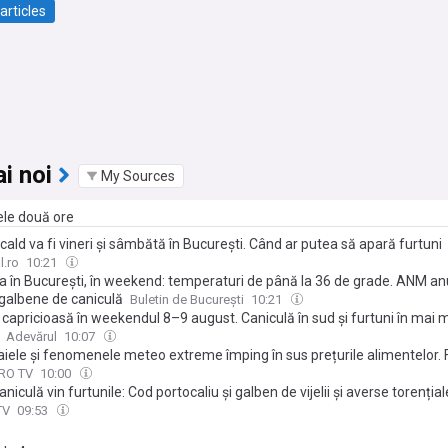
articles
i noi
My Sources
ele două ore
cald va fi vineri și sâmbătă în București. Când ar putea să apară furtuni
l.ro
10:21
 în București, în weekend: temperaturi de până la 36 de grade. ANM a
 galbene de caniculă
Buletin de București
10:21
capricioasă în weekendul 8–9 august. Caniculă în sud și furtuni în mai 
Adevărul
10:07
iele și fenomenele meteo extreme împing în sus prețurile alimentelor.
ază un nou maxim al ultimilor trei ani
PRO TV
10:00
niculă vin furtunile: Cod portocaliu și galben de vijelii și averse torențiale
TV
09:53