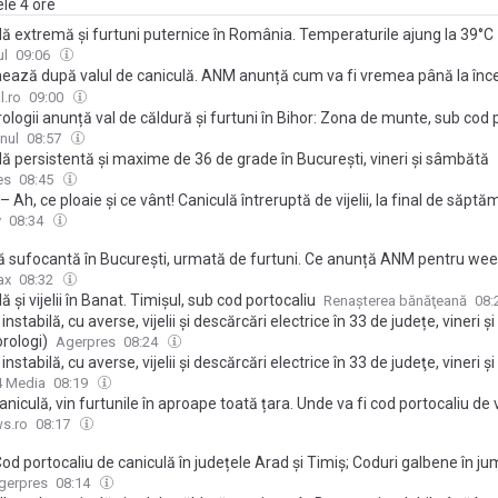
ele 4 ore
lă extremă și furtuni puternice în România. Temperaturile ajung la 39°C
ul
09:06
ează după valul de caniculă. ANM anunță cum va fi vremea până la încep
brie. Prognoza pe patru săptămâni
l.ro
09:00
logii anunță val de căldură și furtuni în Bihor: Zona de munte, sub cod 
nul
08:57
ă persistentă și maxime de 36 de grade în București, vineri și sâmbătă
es
08:45
 Ah, ce ploaie și ce vânt! Caniculă întreruptă de vijelii, la final de săpt
v
08:34
ă sufocantă în București, urmată de furtuni. Ce anunță ANM pentru we
ax
08:32
ă și vijelii în Banat. Timișul, sub cod portocaliu
Renaşterea bănăţeană
08:
nstabilă, cu averse, vijelii și descărcări electrice în 33 de județe, vineri 
rologi)
Agerpres
08:24
nstabilă, cu averse, vijelii şi descărcări electrice în 33 de judeţe, vineri 
4 Media
08:19
niculă, vin furtunile în aproape toată țara. Unde va fi cod portocaliu de vi
s.ro
08:17
d portocaliu de caniculă în județele Arad și Timiș; Coduri galbene în ju
gerpres
08:14