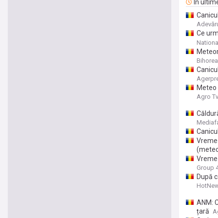
În ultim
Canicu
Adevăr
Ce urm
septem
Nationa
Meteoro
Bihorea
Canicul
Agerpr
Meteo –
Agro T
Căldur
Mediaf
Canicul
Vreme i
(meteo
Vreme i
Group 
După ca
HotNew
ANM: Co
țară
A