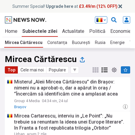
Summer Special!
Upgrade here
at
£3.49/m (12% OFF!)
Home
Subiectele zilei
Actualitate
Politică
Economie
Mircea Cărtărescu
Constanța
București
Rusia
Energie
Ti
Mircea Cărtărescu
Top
Cele mai noi
Populare
Misterul „Aleii Mircea Cărtărescu” din Brașov:
nimeni nu a aprobat-o, dar a apărut în oraș /
”Încercăm să identificăm cine a amplasat acea
plăcuță”
Group 4 Media
04:34 vin, 24 iul
Brașov
Mircea Cartarescu, interviu in „Le Point”: „Nu
trebuie sa renuntam la ideea unei Europe literare”.
In Franta a fost republicata trilogia „Orbitor”
Urban
acum 2 zile