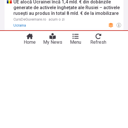
UE alocă Ucrainei încă 1,4 mld. € din dobânzile
generate de activele înghețate ale Rusiei – activele
rusești au produs în total 8 mld. € de la imobilizare
CursDeGuvernare.ro
acum o zi
Ucraina
Rusia ar putea înscena atacuri cu drone ucrainene
în regiunea baltică, avertizează ministrul lituanian
Home
My News
Menu
Refresh
al Apărării
Adevărul
acum 8 ore
Lituania
Ucraina
NATO
Ginerele șefului Forțelor Aerospațiale Ruse ar fi
murit în explozia misterioasă de la restaurantul din
Moscova (presă)
Digi24
acum o zi
Reacția vânzătorului de legume atacat de ruși cu o
dronă într-o piață din Herson. Ce I-a arătat dronei
înainte de explozie
Știrile PRO TV
acum 2 zile
Ucraina