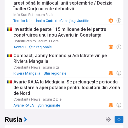
arest până la mijlocul lunii septembrie / Decizia
Înaltei Curți nu este definitivă
Info Sud Est
acum 3 zile
Teodor Nita
Înalta Curte de Casație și Justiție
Știri regionale
Investiție de peste 115 milioane de lei pentru
construirea unui nou Acvariu în Constanța
Constructiv.ro
acum 11 ore
Acvariu
Știri regionale
Compact, Johny Romano și Adi Istrate vin pe
Riviera Mangalia
Constanța News
acum o zi
Riviera Mangalia
Știri regionale
Avarie RAJA la Medgidia. Se prelungește perioada
de sistare a apei potabile pentru locuitorii din Zona
de Nord
Constanța News
acum 2 zile
Avarie RAJA
Știri regionale
Rusia