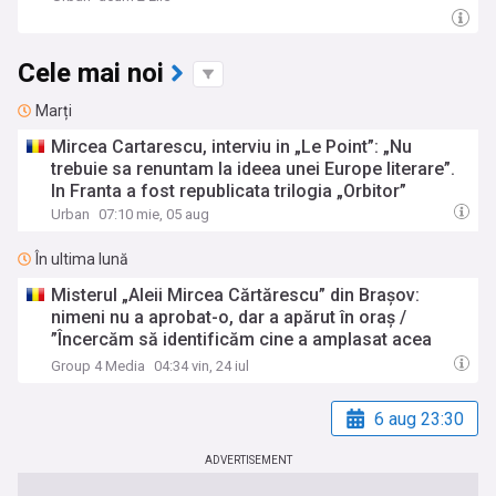
Cele mai noi
Marți
Mircea Cartarescu, interviu in „Le Point”: „Nu
trebuie sa renuntam la ideea unei Europe literare”.
In Franta a fost republicata trilogia „Orbitor”
Urban
07:10 mie, 05 aug
În ultima lună
Misterul „Aleii Mircea Cărtărescu” din Brașov:
nimeni nu a aprobat-o, dar a apărut în oraș /
”Încercăm să identificăm cine a amplasat acea
plăcuță”
Group 4 Media
04:34 vin, 24 iul
6 aug 23:30
ADVERTISEMENT