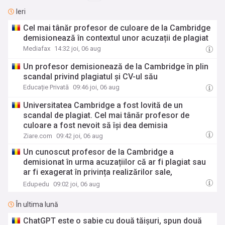
Ieri
Cel mai tânăr profesor de culoare de la Cambridge
demisionează în contextul unor acuzații de plagiat
Mediafax
14:32 joi, 06 aug
Un profesor demisionează de la Cambridge în plin
scandal privind plagiatul și CV-ul său
Educație Privată
09:46 joi, 06 aug
Universitatea Cambridge a fost lovită de un
scandal de plagiat. Cel mai tânăr profesor de
culoare a fost nevoit să își dea demisia
Ziare.com
09:42 joi, 06 aug
Un cunoscut profesor de la Cambridge a
demisionat în urma acuzațiilor că ar fi plagiat sau
ar fi exagerat în privința realizărilor sale,
promovate printr-o poveste de viață marcată de un
Edupedu
09:02 joi, 06 aug
diagnostic de autism, zeci de maratoane parcurse
și milioane de lire strânse în scopuri caritabile
În ultima lună
ChatGPT este o sabie cu două tăișuri, spun două