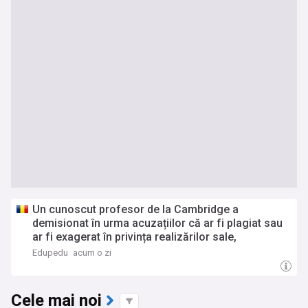
Un cunoscut profesor de la Cambridge a
demisionat în urma acuzațiilor că ar fi plagiat sau
ar fi exagerat în privința realizărilor sale,
promovate printr-o poveste de viață marcată de un
Edupedu
acum o zi
diagnostic de autism, zeci de maratoane parcurse
și milioane de lire strânse în scopuri caritabile
Cele mai noi