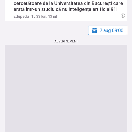
cercetătoare de la Universitatea din București care
arată într-un studiu că nu inteligența artificială îi
face pe studenți să plagieze, ci modul în care își
Edupedu
15:33 lun, 13 iul
justifică trișatul
7 aug 09:00
ADVERTISEMENT