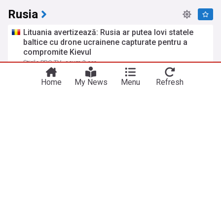
Rusia
Lituania avertizează: Rusia ar putea lovi statele
baltice cu drone ucrainene capturate pentru a
compromite Kievul
Știrile PRO TV
acum 3 ore
Lituania
Ucraina
NATO
Home
My News
Menu
Refresh
Ucrainenii atacă din nou cu drone „Amazonul
rusesc”. Incendiu la un centru logistic Wildberries
din Ekaterinburg
Digi24
acum 2 ore
Google
Ucraina
UE alocă Ucrainei încă 1,4 mld. € din dobânzile
generate de activele înghețate ale Rusiei – activele
rusești au produs în total 8 mld. € de la imobilizare
CursDeGuvernare.ro
acum 2 zile
Ucraina
Dezvăluiri după explozia de la restaurantul din
Moscova: ginerele comandantului Forțelor
Aerospațiale ale Rusiei, printre morți