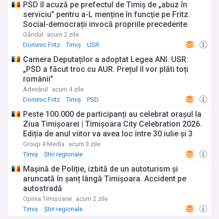
PSD îl acuză pe prefectul de Timiș de „abuz în
serviciu” pentru a-L menține în funcție pe Fritz.
Social-democrații invocă propriile precedente
Gândul
acum 2 zile
Dominic Fritz
Timiș
USR
Camera Deputaților a adoptat Legea ANI. USR:
„PSD a făcut troc cu AUR. Prețul îl vor plăti toți
românii”
Adevărul
acum 4 zile
Dominic Fritz
Timiș
PSD
Peste 100.000 de participanți au celebrat orașul la
Ziua Timișoarei | Timișoara City Celebration 2026.
Ediția de anul viitor va avea loc între 30 iulie și 3
august 2027
Group 4 Media
acum 3 zile
Timiș
Știri regionale
Mașină de Poliție, izbită de un autoturism și
aruncată în șanț lângă Timișoara. Accident pe
autostradă
Opinia Timișoarei
acum 2 zile
Timiș
Știri regionale