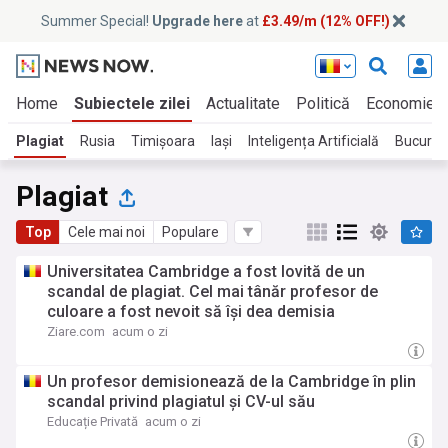
Summer Special!
Upgrade here
at
£3.49/m (12% OFF!)
Home
Subiectele zilei
Actualitate
Politică
Economie
Plagiat
Rusia
Timișoara
Iași
Inteligența Artificială
Bucureș
Plagiat
Top
Cele mai noi
Populare
Universitatea Cambridge a fost lovită de un
scandal de plagiat. Cel mai tânăr profesor de
culoare a fost nevoit să își dea demisia
Ziare.com
acum o zi
Un profesor demisionează de la Cambridge în plin
scandal privind plagiatul și CV-ul său
Educație Privată
acum o zi