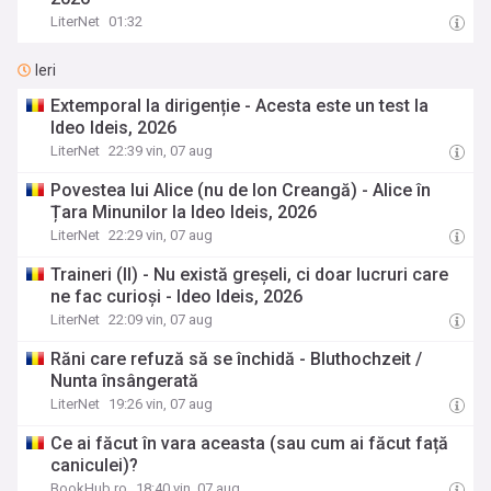
LiterNet
01:32
Ieri
Extemporal la dirigenție - Acesta este un test la
Ideo Ideis, 2026
LiterNet
22:39 vin, 07 aug
Povestea lui Alice (nu de Ion Creangă) - Alice în
Țara Minunilor la Ideo Ideis, 2026
LiterNet
22:29 vin, 07 aug
Traineri (II) - Nu există greșeli, ci doar lucruri care
ne fac curioși - Ideo Ideis, 2026
LiterNet
22:09 vin, 07 aug
Răni care refuză să se închidă - Bluthochzeit /
Nunta însângerată
LiterNet
19:26 vin, 07 aug
Ce ai făcut în vara aceasta (sau cum ai făcut față
caniculei)?
BookHub.ro
18:40 vin, 07 aug