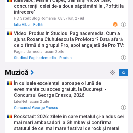
Iulia Albu, Marian Capet, Selina și Victor Slav,
concurenții celei de-a doua săptămâni la „Poftiți la
întrecere”
HD Satelit Blog Romania
08:57 lun, 27 iul
Iulia Albu
Poftiti
Video. Produs în Studioul Paginademedia. Cum a
ajuns Roxana Ciuhulescu la ProMotor? Dată afară
de o firmă din grupul Pro, apoi angajată de Pro TV:
"Am fost 52 de fete la probe!"
Pagina de media
acum 2 zile
Studioul Paginademedia
Produs
Muzică
În culisele excelenței: aproape o lună de
evenimente cu acces gratuit, la București -
Concursul George Enescu, 2026
LiterNet
acum 2 zile
Concursul George Enescu
Rockstadt 2026: zilele în care metalul și-a adus cei
mai mari ambasadori la Ghimbav și confirma
statutul de cel mai mare festival de rock și metal