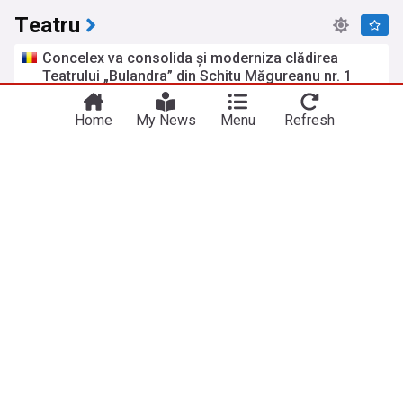
Teatru
Concelex va consolida și moderniza clădirea
Teatrului „Bulandra” din Schitu Măgureanu nr. 1
Economistul
acum 3 zile
Teatrului
București
Home
My News
Menu
Refresh
De vorbă cu... (VI) - Deea Elena Gruber - Gala HOP,
2026
LiterNet
acum 17 ore
Gala HOP
Traineri (III) - Cred că va ajunge un lux să mergi să
vezi ceva real, cum e în teatru - Ideo Ideis, 2026
LiterNet
acum 9 ore
Traineri
Ideo Ideis
Maraton teatral cu Horațiu Mălăele găzduit de
Teatrul Național din București
Agerpres
05:48 lun, 27 iul
Horatiu Malaele
Teatrul National