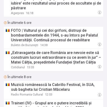
iubire' este rezultatul unui proces de ascultate și de
păstrare
Agerpres
16:18
În ultimele 6 ore
FOTO | Vulturul și cei doi grifoni, distruși de
bombardamentele din 1944, s-au întors pe Palatul
Universității. Continuă procesul de reabilitare
Buletin de București
14:38
„Extravaganța de care România are nevoie este să
construim lucruri extraordinare cu ce avem în jur” –
Matei Câlția, președintele Fundației Ștefan Câlția
Cotidianul
13:03
În ultimele 8 ore
Muzică românească la Cabrillo Festival, în SUA,
sub bagheta lui Cristian Măcelaru
Radio Romania Cultural
12:03
Traineri (IV) - Grupul are o putere incredibilă și