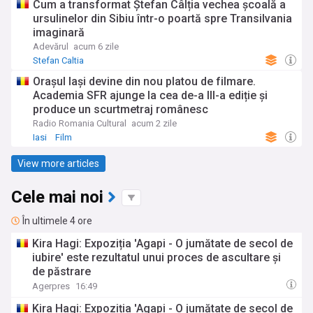
Cum a transformat Ștefan Câlția vechea școală a
ursulinelor din Sibiu într-o poartă spre Transilvania
imaginară
Adevărul
acum 6 zile
Stefan Caltia
Orașul Iași devine din nou platou de filmare.
Academia SFR ajunge la cea de-a III-a ediție și
produce un scurtmetraj românesc
Radio Romania Cultural
acum 2 zile
Iasi
Film
View more articles
Cele mai noi
În ultimele 4 ore
Kira Hagi: Expoziția 'Agapi - O jumătate de secol de
iubire' este rezultatul unui proces de ascultare și
de păstrare
Agerpres
16:49
Kira Hagi: Expoziția 'Agapi - O jumătate de secol de