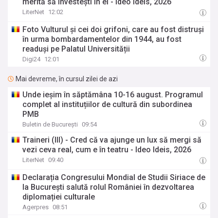
merită să investești în el - Ideo Ideis, 2026
LiterNet
12:02
Foto Vulturul şi cei doi grifoni, care au fost distruşi
în urma bombardamentelor din 1944, au fost
readuși pe Palatul Universității
Digi24
12:01
Mai devreme, în cursul zilei de azi
Unde ieșim în săptămâna 10-16 august. Programul
complet al instituțiilor de cultură din subordinea
PMB
Buletin de București
09:54
Traineri (III) - Cred că va ajunge un lux să mergi să
vezi ceva real, cum e în teatru - Ideo Ideis, 2026
LiterNet
09:40
Declarația Congresului Mondial de Studii Siriace de
la București salută rolul României în dezvoltarea
diplomației culturale
Agerpres
08:51