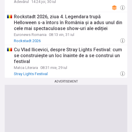
din Europa de Est
Adevărul
14:24 joi, 30 iul
Rockstadt 2026, ziua 4. Legendara trupă
Helloween s-a întors în România și a adus unul din
cele mai spectaculoase show-uri ale ediției
Euronews Romania
08:13 vin, 31 iul
Rockstadt 2026
Cu Vlad Ilicevici, despre Stray Lights Festival: cum
se construiește un loc înainte de a se construi un
festival
Matca Literara
08:31 mie, 29 iul
Stray Lights Festival
ADVERTISEMENT