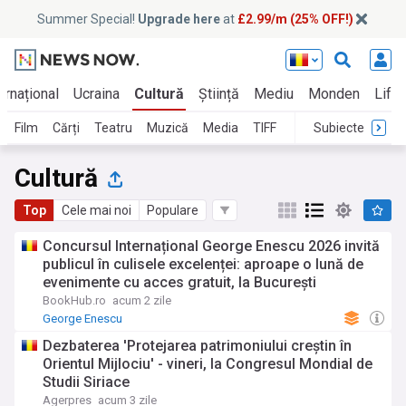
Summer Special!
Upgrade here
at
£2.99/m (25% OFF!)
ernațional
Ucraina
Cultură
Știință
Mediu
Monden
Lifes
Film
Cărți
Teatru
Muzică
Media
TIFF
Subiecte
Cultură
Top
Cele mai noi
Populare
Concursul Internațional George Enescu 2026 invită
publicul în culisele excelenței: aproape o lună de
evenimente cu acces gratuit, la București
BookHub.ro
acum 2 zile
George Enescu
Dezbaterea 'Protejarea patrimoniului creștin în
Orientul Mijlociu' - vineri, la Congresul Mondial de
Studii Siriace
Agerpres
acum 3 zile