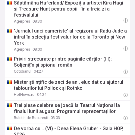
Săptămâna Haferland/ Expoziția artistei Kira Hagi
și Treasure Hunt pentru copii - în a treia zi a
festivalului
Agerpres
08:30
'Jurnalul unei cameriste' al regizorului Radu Jude a
intrat în selecția festivalurilor de la Toronto și New
York
Agerpres
08:00
Priviri strecurate printre paginile cărților (III):
Soljenițîn și spionul român
Cotidianul
04:27
Mister științific de zeci de ani, elucidat cu ajutorul
tablourilor lui Pollock și Rothko
HotNews.ro
04:24
Trei piese celebre se joacă la Teatrul Național la
finalul lunii august. Programul reprezentațiilor
Buletin de București
03:03
De vorbă cu... (VI) - Deea Elena Gruber - Gala HOP,
2026