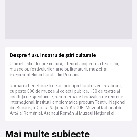
Despre fluxul nostru de știri culturale
Ultimele știri despre cultură, oferind acoperire a teatrelor,
muzeelor, festivalurilor, artelor, literaturii, muzicii și
evenimentelor culturale din România.
România beneficiază de un peisaj cultural divers și vibrant,
cu peste 800 de muzee și colecții publice, 150 de teatre și
instituții de spectacole, și numeroase festivaluri de renume
internațional. Instituții emblematice precum Teatrul Național
din București, Opera Națională, ARCUB, Muzeul Național de
Artă al României, Ateneul Român și Muzeul Național al
Țăranului Român contribuie semnificativ la patrimoniul
național. Festivaluri precum George Enescu, TIFF
Mai multe subiecte
(Transilvania International Film Festival), Sibiu International
Theatre Festival, și Electric Castle au devenit repere ale