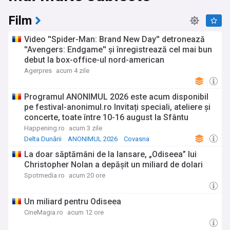
scenei culturale europene.
Film
Sectorul cultural românesc traversează o perioadă de
transformare, marcată de provocări precum subfinanțarea
Video ''Spider-Man: Brand New Day'' detronează
cronică—bugetul pentru cultură reprezentând doar
''Avengers: Endgame'' și înregistrează cel mai bun
aproximativ 0,1% din PIB—și necesitatea adaptării la era
debut la box-office-ul nord-american
digitală. Ministerul Culturii implementează strategia
culturală națională 2023-2030, care vizează diversificarea
Agerpres
acum 4 zile
ofertei culturale, dezvoltarea industriilor creative, și
protejarea patrimoniului național, inclusiv cele 30 de
Programul ANONIMUL 2026 este acum disponibil
monumente istorice românești incluse în patrimoniul
pe festival-anonimul.ro Invitați speciali, ateliere și
UNESCO. O dezbatere actuală importantă privește statutul
concerte, toate între 10-16 august la Sfântu
artistului și îmbunătățirea condițiilor de muncă în sectorul
cultural, cu proiectul noii legi a statutului creatorilor
Gheorghe
Happening.ro
acum 3 zile
independenți în curs de analiză parlamentară.
Delta Dunării
ANONIMUL 2026
Covasna
La doar săptămâni de la lansare, „Odiseea” lui
Viața culturală românească este îmbogățită de inițiative
comunitare precum "Noaptea Muzeelor", "Noaptea Albă a
Christopher Nolan a depășit un miliard de dolari
Galeriilor" și "Străzi Deschise", care transformă spațiile
Spotmedia.ro
acum 20 ore
urbane în scene culturale accesibile publicului larg. Succesul
internațional al filmului românesc, reflectat prin premiile
obținute la festivaluri prestigioase precum Cannes și Berlin,
Un miliard pentru Odiseea
continuă să inspire noua generație de cineaști. Literatura
CineMagia.ro
acum 12 ore
română contemporană câștigă tot mai multă vizibilitate prin
traduceri în limbi străine și prezența la târguri internaționale