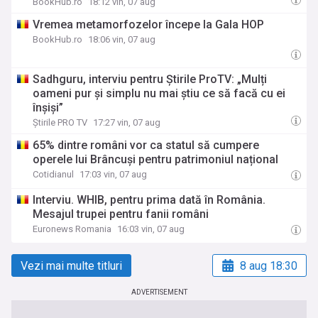
BookHub.ro
18:12 vin, 07 aug
Vremea metamorfozelor începe la Gala HOP
BookHub.ro
18:06 vin, 07 aug
Sadhguru, interviu pentru Știrile ProTV: „Mulți
oameni pur și simplu nu mai știu ce să facă cu ei
înșiși”
Știrile PRO TV
17:27 vin, 07 aug
65% dintre români vor ca statul să cumpere
operele lui Brâncuși pentru patrimoniul național
Cotidianul
17:03 vin, 07 aug
Interviu. WHIB, pentru prima dată în România.
Mesajul trupei pentru fanii români
Euronews Romania
16:03 vin, 07 aug
Vezi mai multe titluri
8 aug 18:30
ADVERTISEMENT