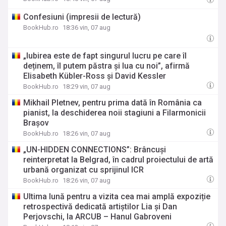
Confesiuni (impresii de lectură)
BookHub.ro
18:36 vin, 07 aug
„Iubirea este de fapt singurul lucru pe care îl
deținem, îl putem păstra și lua cu noi”, afirmă
Elisabeth Kübler-Ross și David Kessler
BookHub.ro
18:29 vin, 07 aug
Mikhail Pletnev, pentru prima dată în România ca
pianist, la deschiderea noii stagiuni a Filarmonicii
Brașov
BookHub.ro
18:26 vin, 07 aug
„UN-HIDDEN CONNECTIONS”: Brâncuși
reinterpretat la Belgrad, în cadrul proiectului de artă
urbană organizat cu sprijinul ICR
BookHub.ro
18:26 vin, 07 aug
Ultima lună pentru a vizita cea mai amplă expoziție
retrospectivă dedicată artiștilor Lia și Dan
Perjovschi, la ARCUB – Hanul Gabroveni