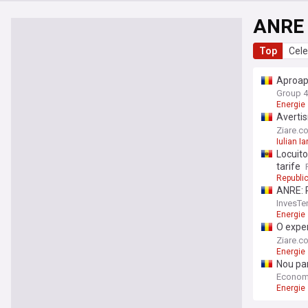
ANRE
Top
Cele
Aproape
plafona
Group 4
Energie
Avertis
dezafec
Ziare.c
Iulian I
Locuito
tarife
Republi
ANRE: P
schemel
InvesTe
Energie
O exper
megawaț
Ziare.c
Energie
Nou par
israeli
Econom
Energie