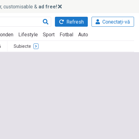
ker, customisable &
ad free!
Refresh
Conectați-vă
onden
Lifestyle
Sport
Fotbal
Auto
ă
Subiecte