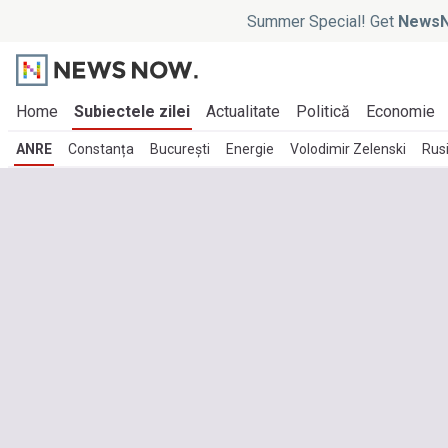
Summer Special! Get
NewsN
Home
Subiectele zilei
Actualitate
Politică
Economie
ANRE
Constanța
București
Energie
Volodimir Zelenski
Rus