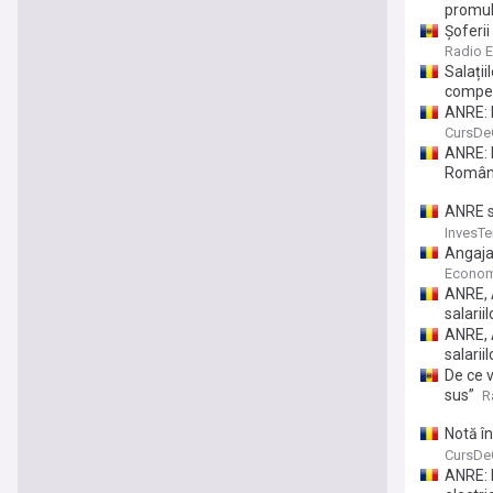
promul
Șoferii
Radio E
Salații
compet
ANRE: 
dezvol
CursDe
ANRE: 
Român
ANRE sc
accent 
InvesTe
Angajaț
la dete
Econom
ANRE, A
salariil
ANRE, A
salariil
De ce 
sus”
R
Notă în
din me
CursDe
ANRE: P