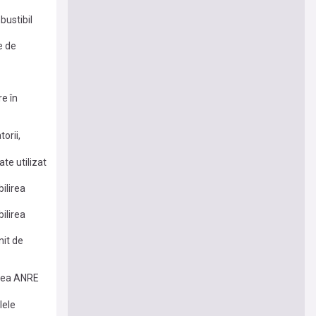
bustibil
e de
e în
orii,
te utilizat
ilirea
ilirea
nit de
narea ANRE
lele