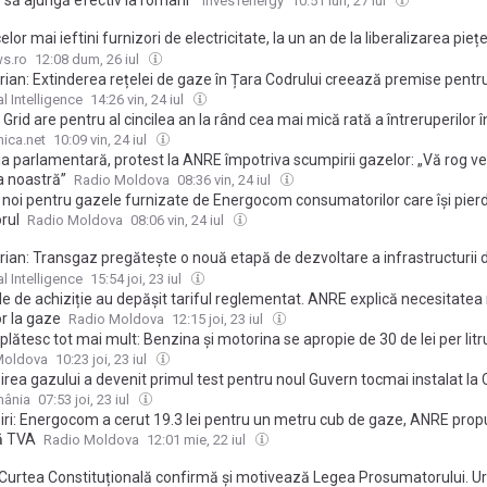
 să ajungă efectiv la români”
InvesTenergy
10:51 lun, 27 iul
elor mai ieftini furnizori de electricitate, la un an de la liberalizarea piețe
ompanie amendată pentru înșelarea clienților
s.ro
12:08 dum, 26 iul
rian: Extinderea rețelei de gaze în Țara Codrului creează premise pentr
area economică și creșterea calității vieții; Transgaz a investit 14 milioa
l Intelligence
14:26 vin, 24 iul
 conductă care alimentează peste 7.000 de locuitori
Grid are pentru al cincilea an la rând cea mai mică rată a întreruperilor î
area cu energie electrică. E de 25 de ori mai mică decât înainte de priv
ica.net
10:09 vin, 24 iul
a parlamentară, protest la ANRE împotriva scumpirii gazelor: „Vă rog veni
a noastră”
Radio Moldova
08:36 vin, 24 iul
i noi pentru gazele furnizate de Energocom consumatorilor care își pier
rul
Radio Moldova
08:06 vin, 24 iul
rian: Transgaz pregătește o nouă etapă de dezvoltare a infrastructurii 
reș și Bucovina; este analizată conducta Borșa – Cârlibaba – Vatra Do
l Intelligence
15:54 joi, 23 iul
le de achiziție au depășit tariful reglementat. ANRE explică necesitatea 
or la gaze
Radio Moldova
12:15 joi, 23 iul
 plătesc tot mai mult: Benzina și motorina se apropie de 30 de lei per litr
Moldova
10:23 joi, 23 iul
ea gazului a devenit primul test pentru noul Guvern tocmai instalat la 
iață, proteste invocate și lupta pentru controlul narațiunii
mânia
07:53 joi, 23 iul
ri: Energocom a cerut 19.3 lei pentru un metru cub de gaze, ANRE prop
ră TVA
Radio Moldova
12:01 mie, 22 iul
Curtea Constituțională confirmă și motivează Legea Prosumatorului. 