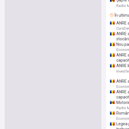
Șapte o
decât p
Radio 
În ultim
ANRE a
Olteni
CursDe
ANRE a
stocări
Nou pa
israeli
Econom
ANRE a
capaci
ANRE l
Nicules
InvesTe
ANRE a
Econom
ANRE a
capaci
Motori
Radio 
Români
reacto
Econom
noi cen
Legea 