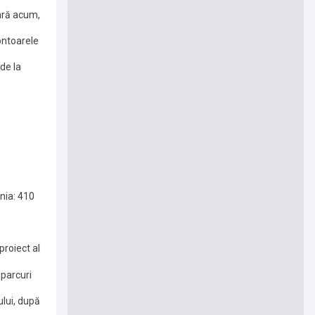
ară acum,
ontoarele
de la
nia: 410
proiect al
 parcuri
lui, după