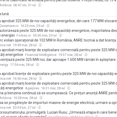
ferte clasificate la licitația pentru parcuri eoliene. Prețul mediu, cu 13
lafonul stabilit de ANRE
Moldova
06:47 vin, 31 iul
a lună
 aprobat 325 MW de noi capacități energetice, din care 177 MW stocare
a și Tinmar au desemnat constructorul pentru parcurile fotovoltaice
Guvernare.ro
16:25 mie, 29 iul
utorizează peste 325 MW de noi capacități energetice, majoritatea des
i energiei
Forbes.ro
05:36 mie, 29 iul
rc eolian operațional de 102 MW în România, ANRE tocmai a dat licența. 
enilor care au mall-urile AFI și a enervat industria eoliană europeană
ica.net
19:49 mar, 28 iul
 aprobat marţi licenţe de exploatare comercială pentru peste 325 MW d
tăţi energetice
Financial Intelligence
19:37 mar, 28 iul
icențiază peste 325 MW noi, dar aproape 1.600 MW rămân în așteptare
cu: „Blocajul este la certificatul de racordare”
nergy
17:54 mar, 28 iul
 aprobat licențe de exploatare pentru peste 325 MW de noi capacităţi e
ica.net
16:56 mar, 28 iul
 aprobat marți licențe de exploatare comercială pentru peste 325 MW d
tăți energetice
Agerpres
16:31 mar, 28 iul
na și benzina continuă să se scumpească: Ce prețuri anunță ANRE pentru
Moldova
10:28 mar, 28 iul
a se pregătește de importuri masive de energie electrică, urmare a oprir
r de la Cernavodă generate de debitul mic al Dunării. ANRE avizează de
ica.net
20:34 lun, 27 iul
trale electrice regenerabile
prosumatorului, promulgată. Lucian Rusu: „Urmează etapa în care benefi