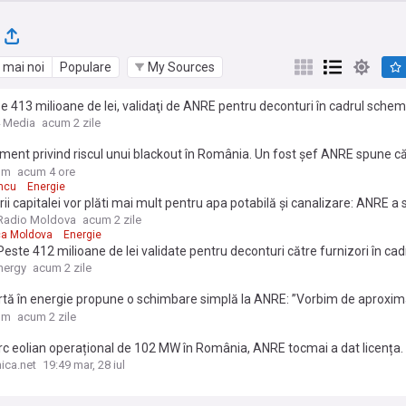
 mai noi
Populare
My Sources
 413 milioane de lei, validaţi de ANRE pentru deconturi în cadrul schem
re-compensare, în perioada 18 mai – 31 iulie
 Media
acum 2 zile
ment privind riscul unui blackout în România. Un fost șef ANRE spune c
tarea centralelor pe cărbune pune țara pe butuci: "Este o crimă"
om
acum 4 ore
ancu
Energie
rii capitalei vor plăti mai mult pentru apa potabilă și canalizare: ANRE a s
Radio Moldova
acum 2 zile
ca Moldova
Energie
este 412 milioane de lei validate pentru deconturi către furnizori în cad
or de plafonare-compensare, în perioada 18 mai – 31 iulie
nergy
acum 2 zile
tă în energie propune o schimbare simplă la ANRE: ”Vorbim de aproxim
i disponibili, adică aproape cât un reactor de la Cernavodă”
om
acum 2 zile
c eolian operațional de 102 MW în România, ANRE tocmai a dat licența. 
enilor care au mall-urile AFI și a enervat industria eoliană europeană
ica.net
19:49 mar, 28 iul