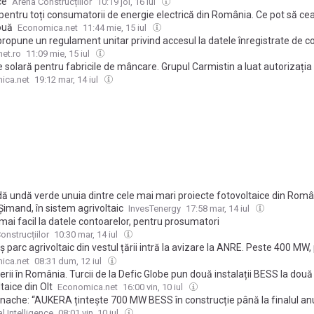
ce
Arena Construcțiilor
10:19 joi, 16 iul
pentru toți consumatorii de energie electrică din România. Ce pot să ce
ouă
Economica.net
11:44 mie, 15 iul
ropune un regulament unitar privind accesul la datele înregistrate de c
gie electrică, atât pentru consum, cât și pentru producție
et.ro
11:09 mie, 15 iul
 solară pentru fabricile de mâncare. Grupul Carmistin a luat autorizația 
entru două parcuri fotovoltaice
ica.net
19:12 mar, 14 iul
ă undă verde unuia dintre cele mai mari proiecte fotovoltaice din Româ
imand, în sistem agrivoltaic
InvesTenergy
17:58 mar, 14 iul
ai facil la datele contoarelor, pentru prosumatori
onstrucțiilor
10:30 mar, 14 iul
ș parc agrivoltaic din vestul țării intră la avizare la ANRE. Peste 400 MW, 
unoscut investitor român
ica.net
08:31 dum, 12 iul
erii în România. Turcii de la Defic Globe pun două instalații BESS la două
taice din Olt
Economica.net
16:00 vin, 10 iul
nache: “AUKERA țintește 700 MW BESS în construcție până la finalul anu
area primei faze de la Gura Ialomiței”
l Intelligence
08:01 vin, 10 iul