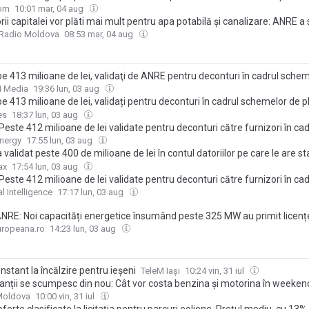
i puse în funcțiune cât mai rapid.
awați disponibili, adică aproape cât un reactor de la Cernavodă”
com
10:01 mar, 04 aug
rii capitalei vor plăti mai mult pentru apa potabilă și canalizare: ANRE a s
Radio Moldova
08:53 mar, 04 aug
e 413 milioane de lei, validaţi de ANRE pentru deconturi în cadrul sche
are-compensare, în perioada 18 mai – 31 iulie
4 Media
19:36 lun, 03 aug
 413 milioane de lei, validați pentru deconturi în cadrul schemelor de 
are, în perioada 18 mai - 31 iulie
es
18:37 lun, 03 aug
este 412 milioane de lei validate pentru deconturi către furnizori în cad
lor de plafonare-compensare, în perioada 18 mai – 31 iulie
nergy
17:55 lun, 03 aug
validat peste 400 de milioane de lei în contul datoriilor pe care le are sta
ori ca urmare a schemei de plafonare și compensare în energie
ax
17:54 lun, 03 aug
este 412 milioane de lei validate pentru deconturi către furnizori în cad
lor de plafonare-compensare, în perioada 18 mai – 31 iulie 2026. În ul
l Intelligence
17:17 lun, 03 aug
nă din iulie au fost validate deconturi de peste 55 milioane de lei
ANRE: Noi capacități energetice însumând peste 325 MW au primit licenț
tare. Proiecte de aproximativ 1.600 MW așteaptă certificatul de racorda
uropeana.ro
14:23 lun, 03 aug
nstant la încălzire pentru ieșeni
TeleM Iași
10:24 vin, 31 iul
anții se scumpesc din nou: Cât vor costa benzina și motorina în weeken
Moldova
10:00 vin, 31 iul