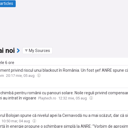
articles
i noi
My Sources
ele 6 ore
sment privind riscul unui blackout în România. Un fost șef ANRE spune c
ctarea centralelor pe cărbune pune țara pe butuci: "Este o crimă"
com
20:17 mie, 05 aug
schimbă pentru românii cu panouri solare. Noile reguli privind compensa
i au intrat în vigoare
Playtech.ro
12:32 mie, 05 aug
ul Bolojan spune că nivelul apei la Cernavodă nu a mai scăzut, dar că si
e dificilă”. Adaugă că ANRE va accelera emiterea documentelor neces
10:50 mar, 04 aug
ele aflate într-un stadiu avansat, astfel încât noile capacități de producț
rtă în energie propune o schimbare simplă la ANRE: ”Vorbim de aproxim