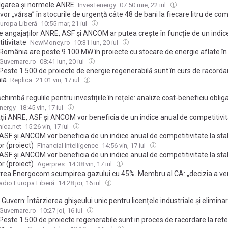
garea și normele ANRE
InvesTenergy
07:50 mie, 22 iul
 vor „vărsa” în stocurile de urgență câte 48 de bani la fiecare litru de com
uropa Liberă
10:55 mar, 21 iul
le angajaților ANRE, ASF și ANCOM ar putea crește în funcție de un indic
itivitate
NewMoney.ro
10:31 lun, 20 iul
România are peste 9.100 MW în proiecte cu stocare de energie aflate în
tare – 2.050 MW urmează să intre în funcțiune în 2026
Guvernare.ro
08:41 lun, 20 iul
Peste 1.500 de proiecte de energie regenerabilă sunt în curs de racordar
ia
Replica
21:01 vin, 17 iul
himbă regulile pentru investițiile în rețele: analize cost-beneficiu obligat
pe digitalizare și consultarea autorităților publice
nergy
18:45 vin, 17 iul
ii ANRE, ASF și ANCOM vor beneficia de un indice anual de competitivita
rminarea salariului de bază, potrivit noului proiect al Legii salarizării
ica.net
15:26 vin, 17 iul
SF şi ANCOM vor beneficia de un indice anual de competitivitate la stab
or (proiect)
Financial Intelligence
14:56 vin, 17 iul
SF și ANCOM vor beneficia de un indice anual de competitivitate la stab
or (proiect)
Agerpres
14:38 vin, 17 iul
vrea Energocom scumpirea gazului cu 45%. Membru al CA: „decizia a ve
adio Europa Liberă
14:28 joi, 16 iul
 Guvern: Întârzierea ghișeului unic pentru licențele industriale și elimi
canism pot pune în pericol un jalon PNRR
Guvernare.ro
10:27 joi, 16 iul
este 1.500 de proiecte regenerabile sunt in proces de racordare la rete