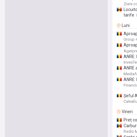
poată f
de meg
Ziare.
Locuito
tarife
Luni
Aproap
plafon
Group 
Aproape
compens
Agerpr
ANRE: P
scheme
InvesTe
ANRE a 
furniz
Mediaf
ANRE: P
scheme
Financia
săptămâ
Șeful 
exploa
CaleaE
Vineri
Preț co
Carbur
Radio 