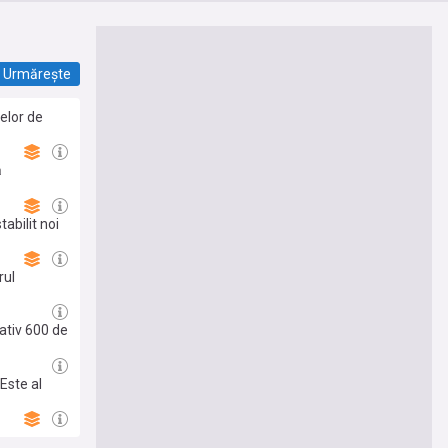
Urmărește
elor de
ă
tabilit noi
rul
ativ 600 de
Este al