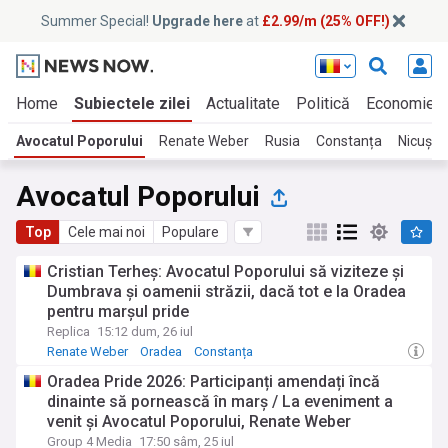
Summer Special!
Upgrade here
at
£2.99/m (25% OFF!)
Home
Subiectele zilei
Actualitate
Politică
Economie
Avocatul Poporului
Renate Weber
Rusia
Constanța
Nicușor
Avocatul Poporului
Top
Cele mai noi
Populare
Cristian Terheș: Avocatul Poporului să viziteze și
Dumbrava și oamenii străzii, dacă tot e la Oradea
pentru marșul pride
Replica
15:12 dum, 26 iul
Renate Weber
Oradea
Constanța
Oradea Pride 2026: Participanți amendați încă
dinainte să pornească în marș / La eveniment a
venit și Avocatul Poporului, Renate Weber
Group 4 Media
17:50 sâm, 25 iul