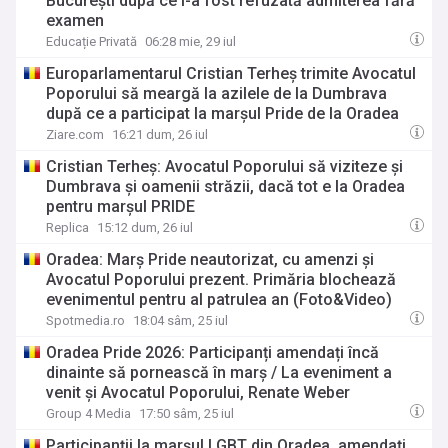
București după ce i-a fost refuzată admiterea fără
examen
Educație Privată
06:28 mie, 29 iul
Europarlamentarul Cristian Terheș trimite Avocatul
Poporului să meargă la azilele de la Dumbrava
după ce a participat la marșul Pride de la Oradea
Ziare.com
16:21 dum, 26 iul
Cristian Terheș: Avocatul Poporului să viziteze și
Dumbrava și oamenii străzii, dacă tot e la Oradea
pentru marșul PRIDE
Replica
15:12 dum, 26 iul
Oradea: Marș Pride neautorizat, cu amenzi și
Avocatul Poporului prezent. Primăria blochează
evenimentul pentru al patrulea an (Foto&Video)
Spotmedia.ro
18:04 sâm, 25 iul
Oradea Pride 2026: Participanți amendați încă
dinainte să pornească în marș / La eveniment a
venit și Avocatul Poporului, Renate Weber
Group 4 Media
17:50 sâm, 25 iul
Participanții la marșul LGBT din Oradea, amendați