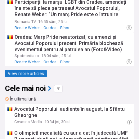
Participanții la marșul LGBT din Oradea, amendați
înainte să plece pe traseu! Avocatul Poporului,
Renate Weber: ”Un marș Pride este o întrunire
pașnică”
Romania TV
16:55 sâm, 25 iul
Renate Weber
Oradea
Bihor
Oradea: Marș Pride neautorizat, cu amenzi și
Avocatul Poporului prezent. Primăria blochează
evenimentul pentru al patrulea an (Foto&Video)
Spotmedia.ro
18:04 sâm, 25 iul
Renate Weber
Oradea
Bihor
View more articles
Cele mai noi
În ultima lună
Avocatul Poporului: audiențe în august, la Sfântu
Gheorghe
Covasna Media
10:34 joi, 30 iul
O olimpică medaliată cu aur a dat în judecată UMF