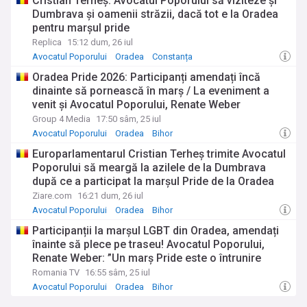
Cristian Terheș: Avocatul Poporului să viziteze și
Dumbrava și oamenii străzii, dacă tot e la Oradea
pentru marșul pride
Replica
15:12 dum, 26 iul
Avocatul Poporului
Oradea
Constanța
Oradea Pride 2026: Participanți amendați încă
dinainte să pornească în marș / La eveniment a
venit și Avocatul Poporului, Renate Weber
Group 4 Media
17:50 sâm, 25 iul
Avocatul Poporului
Oradea
Bihor
Europarlamentarul Cristian Terheș trimite Avocatul
Poporului să meargă la azilele de la Dumbrava
după ce a participat la marșul Pride de la Oradea
Ziare.com
16:21 dum, 26 iul
Avocatul Poporului
Oradea
Bihor
Participanții la marșul LGBT din Oradea, amendați
înainte să plece pe traseu! Avocatul Poporului,
Renate Weber: ”Un marș Pride este o întrunire
pașnică”
Romania TV
16:55 sâm, 25 iul
Avocatul Poporului
Oradea
Bihor