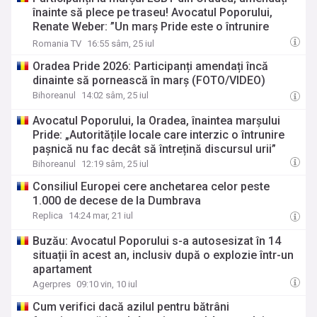
înainte să plece pe traseu! Avocatul Poporului,
Renate Weber: ”Un marș Pride este o întrunire
pașnică”
Romania TV
16:55 sâm, 25 iul
Oradea Pride 2026: Participanți amendați încă
dinainte să pornească în marș (FOTO/VIDEO)
Bihoreanul
14:02 sâm, 25 iul
Avocatul Poporului, la Oradea, înaintea marșului
Pride: „Autoritățile locale care interzic o întrunire
pașnică nu fac decât să întrețină discursul urii”
Bihoreanul
12:19 sâm, 25 iul
Consiliul Europei cere anchetarea celor peste
1.000 de decese de la Dumbrava
Replica
14:24 mar, 21 iul
Buzău: Avocatul Poporului s-a autosesizat în 14
situații în acest an, inclusiv după o explozie într-un
apartament
Agerpres
09:10 vin, 10 iul
Cum verifici dacă azilul pentru bătrâni