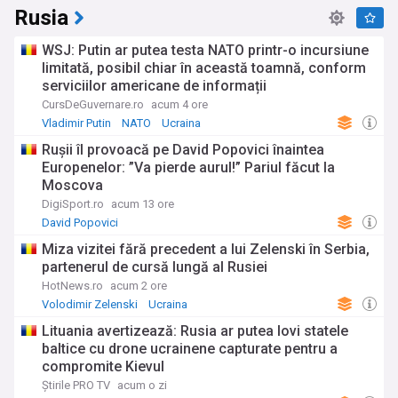
Rusia
WSJ: Putin ar putea testa NATO printr-o incursiune
limitată, posibil chiar în această toamnă, conform
serviciilor americane de informații
CursDeGuvernare.ro
acum 4 ore
Vladimir Putin
NATO
Ucraina
Rușii îl provoacă pe David Popovici înaintea
Europenelor: ”Va pierde aurul!” Pariul făcut la
Moscova
DigiSport.ro
acum 13 ore
David Popovici
Miza vizitei fără precedent a lui Zelenski în Serbia,
partenerul de cursă lungă al Rusiei
HotNews.ro
acum 2 ore
Volodimir Zelenski
Ucraina
Lituania avertizează: Rusia ar putea lovi statele
baltice cu drone ucrainene capturate pentru a
compromite Kievul
Știrile PRO TV
acum o zi