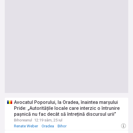
Avocatul Poporului, la Oradea, înaintea marșului
Pride: „Autoritățile locale care interzic o întrunire
pașnică nu fac decât să întrețină discursul urii”
Bihoreanul
12:19 sâm, 25 iul
Renate Weber
Oradea
Bihor