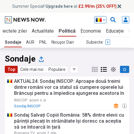
Summer Special!
Upgrade here
at
£2.99/m (25% OFF!)
biectele zilei
Actualitate
Politică
Economie
Educație
In
Sondaje
AUR
PNL
Nicușor Dan
Subiecte
Sondaje
Top
Cele mai noi
Populare
AKTUAL24: Sondaj INSCOP: Aproape două treimi
dintre români vor ca statul să cumpere operele lui
Brâncuşi pentru a împiedica ajungerea acestora în
alte ţări sau în colecţii private
INSCOP
acum o zi
Sondaj INSCOP
Sondaj Salvați Copiii România: 58% dintre elevii cu
părinții plecați în străinătate își doresc ca aceștia
să se întoarcă în țară
Romania TV
acum 2 zile