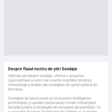
Despre fluxul nostru de știri Sondaje
Ultimele știri despre sondaje, oferind o acoperire
cuprinzătoare a celor mai recente rezultate, tendințe,
metodologii și analize ale sondajelor de opinie publică din
România.
Sondajele de opinie joacă un rol crucial în înțelegerea
preferințelor și opiniilor electoratului român, influențând
deciziile politice și strategiile de campanie ale partidelor. Cu
o populație de peste 19 milioane de cetățeni și un sistem