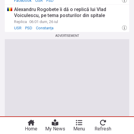
Facebook
USR
PSD
Alexandru Rogobete îi dă o replică lui Vlad
Voiculescu, pe tema posturilor din spitale
Replica
06:01 dum, 26 iul
USR
PSD
Constanța
ADVERTISEMENT
Home
My News
Menu
Refresh