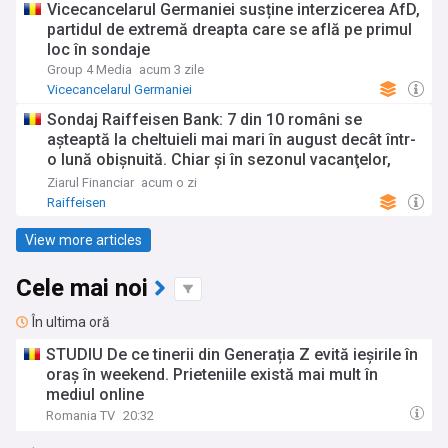
Vicecancelarul Germaniei susține interzicerea AfD,
partidul de extremă dreapta care se află pe primul
loc în sondaje
Group 4 Media
acum 3 zile
Vicecancelarul Germaniei
Sondaj Raiffeisen Bank: 7 din 10 români se
aşteaptă la cheltuieli mai mari în august decât într-
o lună obişnuită. Chiar şi în sezonul vacanţelor,
cheltuielile curente rămân principala sursă de
Ziarul Financiar
acum o zi
presiune financiară
Raiffeisen
View more articles
Cele mai noi
În ultima oră
STUDIU De ce tinerii din Generația Z evită ieșirile în
oraș în weekend. Prieteniile există mai mult în
mediul online
Romania TV
20:32