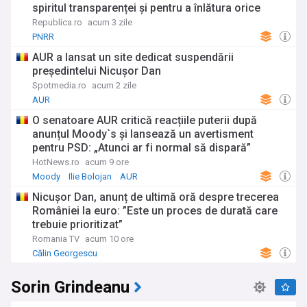
spiritul transparenței și pentru a înlătura orice
speculații”. Ce bunuri și venituri apar în documente
Republica.ro
acum 3 zile
PNRR
AUR a lansat un site dedicat suspendării
președintelui Nicușor Dan
Spotmedia.ro
acum 2 zile
AUR
O senatoare AUR critică reacțiile puterii după
anunțul Moody`s și lansează un avertisment
pentru PSD: „Atunci ar fi normal să dispară”
HotNews.ro
acum 9 ore
Moody
Ilie Bolojan
AUR
Nicușor Dan, anunț de ultimă oră despre trecerea
României la euro: ”Este un proces de durată care
trebuie prioritizat”
Romania TV
acum 10 ore
Călin Georgescu
Sorin Grindeanu