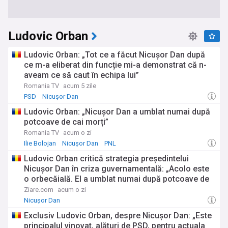
Ludovic Orban
Ludovic Orban: „Tot ce a făcut Nicușor Dan după
ce m-a eliberat din funcție mi-a demonstrat că n-
aveam ce să caut în echipa lui”
Romania TV
acum 5 zile
PSD
Nicușor Dan
Ludovic Orban: „Nicușor Dan a umblat numai după
potcoave de cai morți”
Romania TV
acum o zi
Ilie Bolojan
Nicușor Dan
PNL
Ludovic Orban critică strategia președintelui
Nicușor Dan în criza guvernamentală: „Acolo este
o orbecăială. El a umblat numai după potcoave de
cai morți”
Ziare.com
acum o zi
Nicușor Dan
Exclusiv Ludovic Orban, despre Nicușor Dan: „Este
principalul vinovat, alături de PSD, pentru actuala