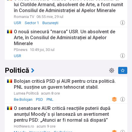
lui Clotilde Armand, absolvent de Arte, a fost numit
în Consiliul de Administrației al Apelor Minerale
Romania TV
06:55 mie, 29 iul
USR
Sector 1
București
O nouă sinecură ”marca” USR. Un absolvent de
Arte, în Consiliul de Administrației al Apelor
Minerale
PSnews
10:49 joi, 30 iul
USR
Politică
Bolojan critică PSD și AUR pentru criza politică.
PNL susține un guvern tehnocrat stabil.
Lumea Politică
acum 8 ore
Ilie Bolojan
PSD
PNL
O senatoare AUR critică reacțiile puterii după
anunțul Moody`s și lansează un avertisment
pentru PSD: „Atunci ar fi normal să dispară”
HotNews.ro
acum 9 ore