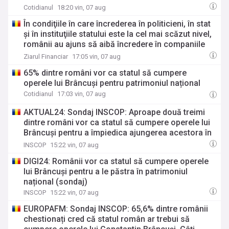
Cotidianul
18:20 vin, 07 aug
În condiţiile în care încrederea în politicieni, în stat
şi în instituţiile statului este la cel mai scăzut nivel,
românii au ajuns să aibă încredere în companiile
private, în companiile în care lucrează, ceea ce
Ziarul Financiar
17:05 vin, 07 aug
este un lucru remarcabil în aceste vremuri de criză
65% dintre români vor ca statul să cumpere
operele lui Brâncuși pentru patrimoniul național
Cotidianul
17:03 vin, 07 aug
AKTUAL24: Sondaj INSCOP: Aproape două treimi
dintre români vor ca statul să cumpere operele lui
Brâncuşi pentru a împiedica ajungerea acestora în
alte ţări sau în colecţii private
INSCOP
15:22 vin, 07 aug
DIGI24: Românii vor ca statul să cumpere operele
lui Brâncuși pentru a le păstra în patrimoniul
național (sondaj)
INSCOP
15:22 vin, 07 aug
EUROPAFM: Sondaj INSCOP: 65,6% dintre românii
chestionați cred că statul român ar trebui să