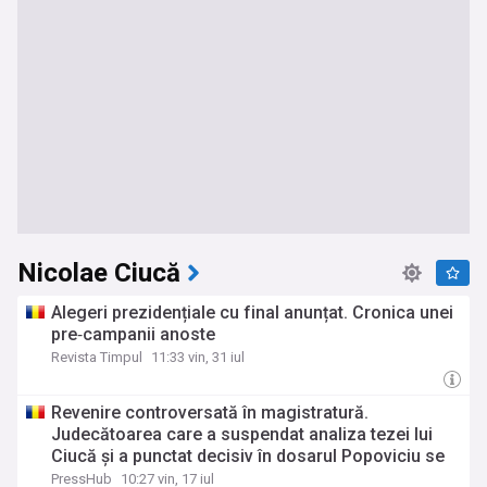
Nicolae Ciucă
Alegeri prezidențiale cu final anunțat. Cronica unei
pre‑campanii anoste
Revista Timpul
11:33 vin, 31 iul
Revenire controversată în magistratură.
Judecătoarea care a suspendat analiza tezei lui
Ciucă și a punctat decisiv în dosarul Popoviciu se
reîncadrează
PressHub
10:27 vin, 17 iul