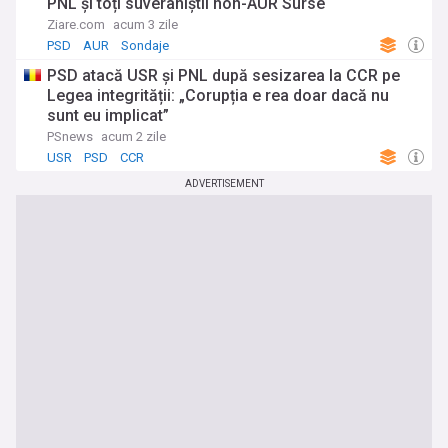
PNL și toți suveraniștii non-AUR Surse
Ziare.com
acum 3 zile
PSD
AUR
Sondaje
PSD atacă USR și PNL după sesizarea la CCR pe
Legea integrității: „Corupția e rea doar dacă nu
sunt eu implicat”
PSnews
acum 2 zile
USR
PSD
CCR
ADVERTISEMENT