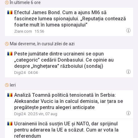
În ultimele 6 ore
Efectul James Bond. Cum a ajuns MI6 să
fascineze lumea spionajului. „Reputația contează
foarte mult în lumea spionajului”
Ziare.com
15:56
Mai devreme, în cursul zilei de azi
Peste jumătate dintre ucraineni se opun
„categoric” cedării Donbasului. Ce opinie au
despre „înghețarea” războiului (sondaj)
Digi24
04:04
Ieri
Analiză Toamnă politică tensionată în Serbia:
Aleksandar Vucic ia în calcul demisia, iar țara se
pregătește pentru alegeri anticipate
Digi24
20:25 vin, 07 aug
Ucrainenii încă susțin UE și NATO, dar sprijinul
pentru aderarea la UE a scăzut. Cum ar vota la
referendum