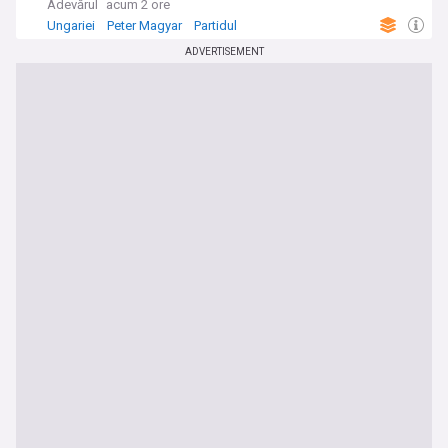
Adevărul
acum 2 ore
Ungariei
Peter Magyar
Partidul
ADVERTISEMENT