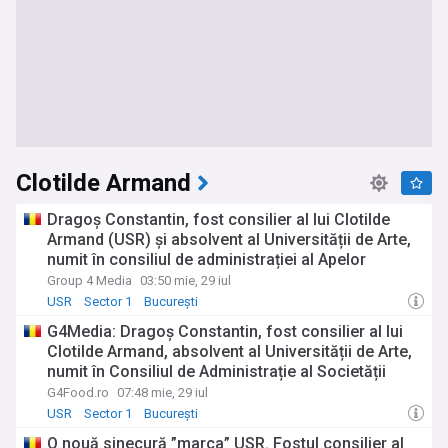
Clotilde Armand
Dragoș Constantin, fost consilier al lui Clotilde
Armand (USR) și absolvent al Universității de Arte,
numit în consiliul de administrației al Apelor
Minerale, companie de stat din subordinea
Group 4 Media
03:50 mie, 29 iul
Ministerului Economiei condusă de Irineu Darău
USR
Sector 1
București
(USR)
G4Media: Dragoș Constantin, fost consilier al lui
Clotilde Armand, absolvent al Universității de Arte,
numit în Consiliul de Administrație al Societății
Naționale a Apelor Minerale
G4Food.ro
07:48 mie, 29 iul
USR
Sector 1
București
O nouă sinecură ”marca” USR. Fostul consilier al