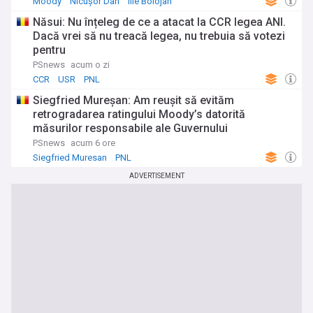
Moody
Nicușor Dan
Ilie Bolojan
Năsui: Nu înțeleg de ce a atacat la CCR legea ANI.
Dacă vrei să nu treacă legea, nu trebuia să votezi
pentru
PSnews
acum o zi
CCR
USR
PNL
Siegfried Mureşan: Am reuşit să evităm
retrogradarea ratingului Moody’s datorită
măsurilor responsabile ale Guvernului
PSnews
acum 6 ore
Siegfried Muresan
PNL
ADVERTISEMENT