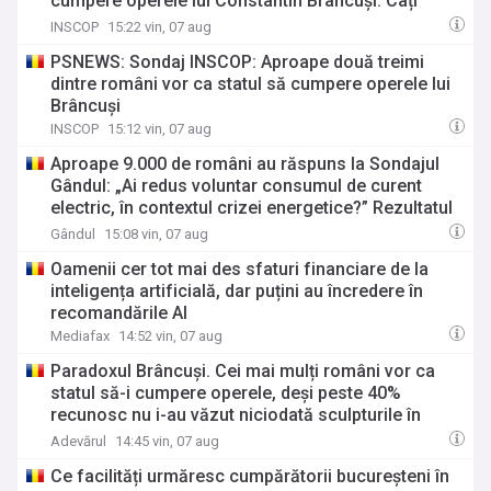
cumpere operele lui Constantin Brâncuși. Câți
susțin că nu au văzut niciodată în realitate o
INSCOP
15:22 vin, 07 aug
lucrare aparținând sculptorului
PSNEWS: Sondaj INSCOP: Aproape două treimi
dintre români vor ca statul să cumpere operele lui
Brâncuși
INSCOP
15:12 vin, 07 aug
Aproape 9.000 de români au răspuns la Sondajul
Gândul: „Ai redus voluntar consumul de curent
electric, în contextul crizei energetice?” Rezultatul
a fost o surpriză
Gândul
15:08 vin, 07 aug
Oamenii cer tot mai des sfaturi financiare de la
inteligența artificială, dar puțini au încredere în
recomandările AI
Mediafax
14:52 vin, 07 aug
Paradoxul Brâncuși. Cei mai mulți români vor ca
statul să-i cumpere operele, deşi peste 40%
recunosc nu i-au văzut niciodată sculpturile în
realitate
Adevărul
14:45 vin, 07 aug
Ce facilități urmăresc cumpărătorii bucureșteni în