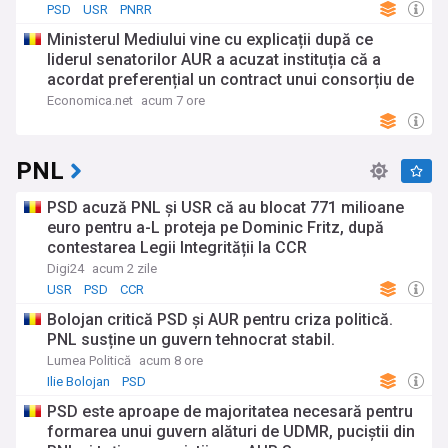
trecut, oferind o perspectivă valoroasă asupra evoluției
PSD
USR
PNRR
opiniei publice în timp.
Ministerul Mediului vine cu explicații după ce
Fluxul nostru NewsNow dedicat sondajelor din România este
liderul senatorilor AUR a acuzat instituția că a
actualizat constant cu cele mai relevante titluri din surse de
acordat preferențial un contract unui consorțiu de
încredere, asigurându-vă că obțineți o imagine
firme și a cerut intervenția Curții de Conturi
Economica.net
acum 7 ore
cuprinzătoare și actualizată a opiniei publice. Indiferent
dacă sunteți un cetățean interesat, un analist politic sau un
jurnalist, fluxul NewsNow despre sondaje este sursa
PNL
dumneavoastră principală pentru toate știrile importante
despre sondaje în România.
PSD acuză PNL şi USR că au blocat 771 milioane
euro pentru a-L proteja pe Dominic Fritz, după
contestarea Legii Integrității la CCR
Digi24
acum 2 zile
USR
PSD
CCR
Bolojan critică PSD și AUR pentru criza politică.
PNL susține un guvern tehnocrat stabil.
Lumea Politică
acum 8 ore
Ilie Bolojan
PSD
PSD este aproape de majoritatea necesară pentru
formarea unui guvern alături de UDMR, puciștii din