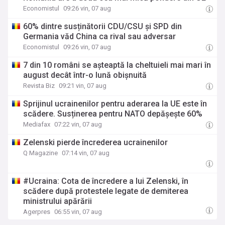
Economistul
09:26 vin, 07 aug
60% dintre susținătorii CDU/CSU și SPD din
Germania văd China ca rival sau adversar
Economistul
09:26 vin, 07 aug
7 din 10 români se așteaptă la cheltuieli mai mari în
august decât într-o lună obișnuită
Revista Biz
09:21 vin, 07 aug
Sprijinul ucrainenilor pentru aderarea la UE este în
scădere. Susținerea pentru NATO depășește 60%
Mediafax
07:22 vin, 07 aug
Zelenski pierde încrederea ucrainenilor
Q Magazine
07:14 vin, 07 aug
#Ucraina: Cota de încredere a lui Zelenski, în
scădere după protestele legate de demiterea
ministrului apărării
Agerpres
06:55 vin, 07 aug