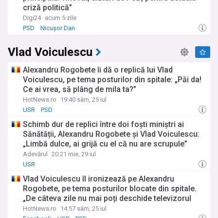
criză politică”
Digi24
acum 5 zile
PSD
Nicușor Dan
Vlad Voiculescu
Alexandru Rogobete îi dă o replică lui Vlad
Voiculescu, pe tema posturilor din spitale: „Păi da!
Ce ai vrea, să plâng de mila ta?”
HotNews.ro
19:40 sâm, 25 iul
USR
PSD
Schimb dur de replici între doi foști miniștri ai
Sănătății, Alexandru Rogobete și Vlad Voiculescu:
„Limbă dulce, ai grijă cu el că nu are scrupule”
Adevărul
20:21 mie, 29 iul
USR
Vlad Voiculescu îl ironizează pe Alexandru
Rogobete, pe tema posturilor blocate din spitale.
„De câteva zile nu mai poți deschide televizorul
sau Facebook-ul”
HotNews.ro
14:57 sâm, 25 iul