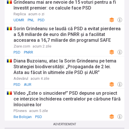
Grindeanu mai are nevoie de 15 voturi pentru a fi
învestit premier: ce calcule face PSD
Replica
acum o zi
UDMR
PNL
PSD
Sorin Grindeanu se laudă că PSD a evitat pierderea
a 5,8 miliarde de euro din PNRR și a facilitat
accesarea a 16,7 miliarde din programul SAFE
Ziare.com
acum 2 zile
PSD
PNRR
Diana Buzoianu, atac la Sorin Grindeanu pe tema
Strategiei biodiversității: „Propaganda de 2 lei.
Asta au făcut în ultimele zile PSD și AUR”
Adevărul
acum 4 zile
PSD
AUR
Video „Este o sinucidere!” PSD depune un proiect
ce interzice închiderea centralelor pe cărbune fără
înlocuirea lor
PSnews
acum 5 zile
Ilie Bolojan
PSD
ADVERTISEMENT