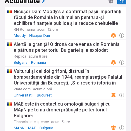
Actualitate
Nicuşor Dan: Moody’s a confirmat paşii importanţi
făcuţi de România în ultimul an pentru a-şi
echilibra finanţele publice şi a reduce cheltuielile
RFI România
acum 12 ore
Moody
Nicușor Dan
Alertă la graniță! O dronă care venea din România
a pătruns pe teritoriul Bulgariei și a explodat
Replica
acum 8 ore
Bulgaria
Romania
Vulturul și cei doi grifoni, distruși în
bombardamentele din 1944, reamplasați pe Palatul
Universității din București. „S-a rescris istoria în
centrul Capitalei"
Ziare.com
acum o oră
Universitatii
București
MAE este în contact cu omologii bulgari şi cu
MApN pe tema dronei prăbuşite pe teritoriul
Bulgariei
Financial Intelligence
acum 5 ore
MApN
MAE
Bulgaria