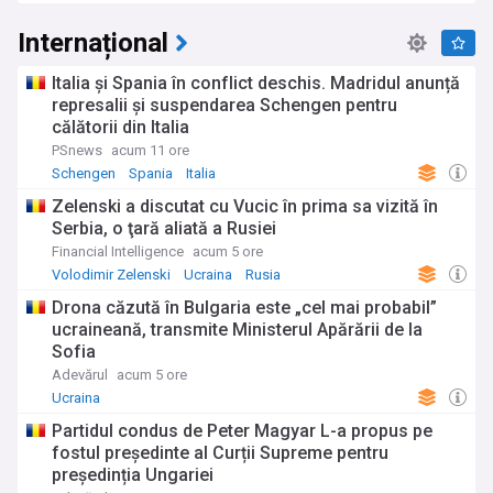
Internațional
Italia și Spania în conflict deschis. Madridul anunță
represalii și suspendarea Schengen pentru
călătorii din Italia
PSnews
acum 11 ore
Schengen
Spania
Italia
Zelenski a discutat cu Vucic în prima sa vizită în
Serbia, o ţară aliată a Rusiei
Financial Intelligence
acum 5 ore
Volodimir Zelenski
Ucraina
Rusia
Drona căzută în Bulgaria este „cel mai probabil”
ucraineană, transmite Ministerul Apărării de la
Sofia
Adevărul
acum 5 ore
Ucraina
Partidul condus de Peter Magyar L-a propus pe
fostul președinte al Curții Supreme pentru
președinția Ungariei