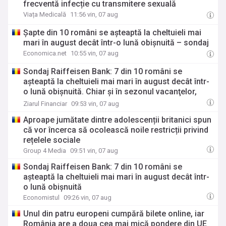
frecventă infecție cu transmitere sexuală
Viața Medicală
11:56 vin, 07 aug
Şapte din 10 români se aşteaptă la cheltuieli mai
mari în august decât într-o lună obişnuită – sondaj
Economica.net
10:55 vin, 07 aug
Sondaj Raiffeisen Bank: 7 din 10 români se
aşteaptă la cheltuieli mai mari în august decât într-
o lună obişnuită. Chiar şi în sezonul vacanţelor,
cheltuielile curente rămân principala sursă de
Ziarul Financiar
09:53 vin, 07 aug
presiune financiară
Aproape jumătate dintre adolescenții britanici spun
că vor încerca să ocolească noile restricții privind
rețelele sociale
Group 4 Media
09:51 vin, 07 aug
Sondaj Raiffeisen Bank: 7 din 10 români se
așteaptă la cheltuieli mai mari în august decât într-
o lună obișnuită
Economistul
09:26 vin, 07 aug
Unul din patru europeni cumpără bilete online, iar
România are a doua cea mai mică pondere din UE