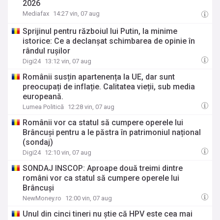
2026
Mediafax
14:27 vin, 07 aug
Sprijinul pentru războiul lui Putin, la minime
istorice: Ce a declanșat schimbarea de opinie în
rândul rușilor
Digi24
13:12 vin, 07 aug
Românii susțin apartenența la UE, dar sunt
preocupați de inflație. Calitatea vieții, sub media
europeană.
Lumea Politică
12:28 vin, 07 aug
Românii vor ca statul să cumpere operele lui
Brâncuși pentru a le păstra în patrimoniul național
(sondaj)
Digi24
12:10 vin, 07 aug
SONDAJ INSCOP: Aproape două treimi dintre
români vor ca statul să cumpere operele lui
Brâncuși
NewMoney.ro
12:00 vin, 07 aug
Unul din cinci tineri nu știe că HPV este cea mai