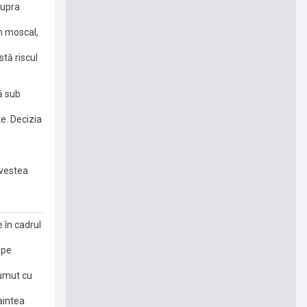
supra
n moscal,
stă riscul
ă sub
te. Decizia
ovestea
 în cadrul
 pe
rumut cu
aintea