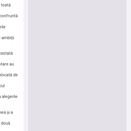
 toată
 confruntă
rile
 ambiții
 sistată
otare au
 blocată de
cul
 alegerile
mea și a
r două