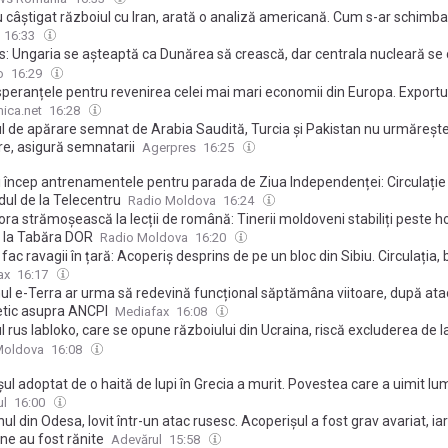
 câștigat războiul cu Iran, arată o analiză americană. Cum s-ar schimba
tura de securitate din Orientul Mijlociu
16:33
s: Ungaria se aşteaptă ca Dunărea să crească, dar centrala nucleară se
inuare cu restricţii de producţie
o
16:29
speranțele pentru revenirea celei mai mari economii din Europa. Exportu
ei și producția industrială au crescut peste așteptări în iunie
ica.net
16:28
l de apărare semnat de Arabia Saudită, Turcia și Pakistan nu urmărește
re, asigură semnatarii
Agerpres
16:25
ii încep antrenamentele pentru parada de Ziua Independenței: Circulație
dul de la Telecentru
Radio Moldova
16:24
ora strămoșească la lecții de română: Tinerii moldoveni stabiliți peste h
t la Tabăra DOR
Radio Moldova
16:20
le fac ravagii în țară: Acoperiș desprins de pe un bloc din Sibiu. Circulația,
ore căzut în Argeș
ax
16:17
ul e-Terra ar urma să redevină funcțional săptămâna viitoare, după ata
etic asupra ANCPI
Mediafax
16:08
l rus Iabloko, care se opune războiului din Ucraina, riscă excluderea de la
 Duma de Stat. Cererea, examinată de Curtea Supremă
Moldova
16:08
ul adoptat de o haită de lupi în Grecia a murit. Povestea care a uimit lu
 o controversă uriașă: „Drum lin, micuțule”
ul
16:00
ul din Odesa, lovit într-un atac rusesc. Acoperișul a fost grav avariat, ia
ne au fost rănite
Adevărul
15:58