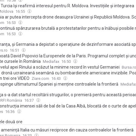
com
16:58
și Turcia își reafirmă interesul pentru R. Moldova. Investițiile și integrarea
ană, pe agenda discuțiilor cu Vasile Tofan
Moldova
16:55
a ar putea intercepta drone deasupra Ucrainei și Republicii Moldova. Sc
l discutat în NATO, dezvăluit de Iulian Chifu
com
16:53
continuă spânzurarea brutală a protestatarilor pentru a înăbuși posibile 
com
16:53
ranța, și Germania a depistat o operațiune de dezinformare asociată sp
 rusesc. Videoclip fals cu cancelarul Merz
s.ro
16:51
oată David Popovici la Europenele de la Paris. Programul complet și und
te cursele în România
Mediafax
16:50
velul apei Rinului a scăzut la minime record în vestul Germaniei
Bursa.r
 dronă ucraineană seamănă cu bombardierele americane invizibile. Po
în trei ore VIDEO
Ziare.com
16:43
respinge ultimatumul Spaniei și menține controalele la frontieră
Mediafa
ţa s-a dat startul recoltării strugurilor, o premieră pentru această perioa
RFI România
16:37
nstrucția imensei săli de bal de la Casa Albă, blocată de o curte de ape
es
16:36
ele două ore
amenință Italia cu măsuri reciproce din cauza controalelor la frontieră
ws Romania
16:33