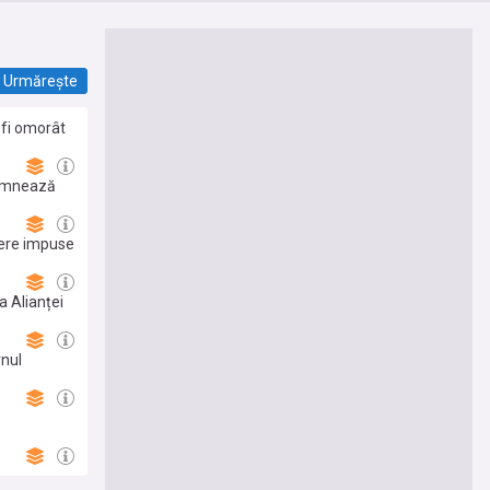
Urmărește
r fi omorât
 semnează
iere impuse
a Alianței
rnul