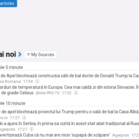
articles
i noi
My Sources
ele 5 minute
 de Apel blochează construcția sălii de bal dorite de Donald Trump la C
ws Romania
17:34
orduri de temperatură în Europa. Cea mai caldă zi din istoria Slovaciei. În
8 de grade Celsius
Știrile PRO TV
17:32
mele 10 minute
 de apel blochează proiectul lui Trump pentru o sală de bal la Casa Albă
oane de dolari: „Este un chiriaș temporar, nu proprietarul”
s.ro
17:27
i a ajuns în Serbia, în prima sa vizită în acest stat aliat tradițional al Rus
Agerpres
17:27
avertizează Cuba că nu mai are nicio 'supapă de scăpare'
Agerpres
17: