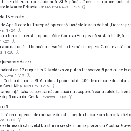
Tate cer eliberarea pe cauțiune în SUA, până la încheierea procedurilor d
are în Marea Britanie
Observator News
17:25
mele 15 minute
de Apel îi cere lui Trump să oprească lucrările la sala de bal. „Fiecare p
 chiriaș temporar, nu proprietarul Casei Albe și al reședinței prezidenția
com
17:24
 a trimis o alertă timpurie către Comisia Europeană și statele UE, în co
 severe, anunță Ministerul Energiei
17:23
sformat un fost buncăr rusesc într-o fermă cu pepeni. Cum rezistă doi fr
pustiu din Ucraina, la doar 50 de kilometri de front
ul
17:20
ma jumătate de oră
 solară din 12 august: În R. Moldova va putea fi observată parțial, de la 
Moldova
17:19
: Curtea de apel a SUA a blocat proiectul de 400 de milioane de dolari al 
la Casa Albă
Bursa.ro
17:19
 amenință Italia cu contramăsuri dacă nu suspendă controalele la front
 după criza din Ceuta
PSnews
17:05
a oră
oferă recompense de milioane de ruble pentru fiecare om trimis la războ
area eșuează, va fi mobilizare"
com
17:03
 estimează că nivelul Dunării va crește în urma ploilor din Austria. Guve
 va "reexamina" contractul cu Rusia pentru centrala de la Paks