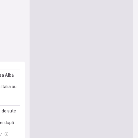
asa Albă
 Italia au
, de sute
iei după
27