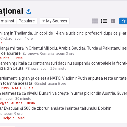
ațional
 mai noi
Populare
My Sources
n lanț în Thailanda. Un copil de 14 ani a ucis cinci profesori, după ce și-a
Click.ro
acum 4 ore
da
ianță militară în Orientul Mijlociu. Arabia Saudită, Turcia și Pakistanul
t de apărare
Euronews Romania
acum 3 ore
audita
Turcia
amenință Italia cu contramăsuri dacă nu suspendă controalele la front
iza din Ceuta
PSnews
acum 29 minute
rtisment la granița de est a NATO. Vladimir Putin ar putea testa unitate
din toamna aceasta
Gândul
acum 6 ore
 Putin
NATO
Rusia
 estimează că nivelul Dunării va crește în urma ploilor din Austria. Guve
va "reexamina" contractul cu Rusia pentru centrala de la Paks
om
acum 36 minute
agyar
Austria
Rusia
/ Evacuări și 500 de zboruri anulate înaintea taifunului Dolphin
es
acum 9 ore
Dolphin
Mediu