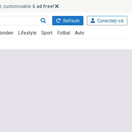
ker, customisable &
ad free!
Refresh
Conectați-vă
onden
Lifestyle
Sport
Fotbal
Auto