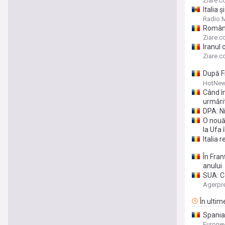
Ziare.
Italia 
europe
Radio 
Români
sensibi
Ziare.
Iranul 
Ziare.
După F
militar
HotNew
Când în
urmări
DPA: Ni
O nouă
la Ufa 
Italia 
În Fran
anului
SUA: Co
Agerpr
În ultim
Spania 
Eurone