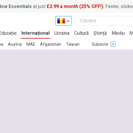
ow Essentials
at just
£2.99 a month (25% OFF!)
. Faster, slic
Educație
Internațional
Ucraina
Cultură
Știință
Mediu
M
na
Austria
MAE
Afganistan
Taiwan
Subiecte