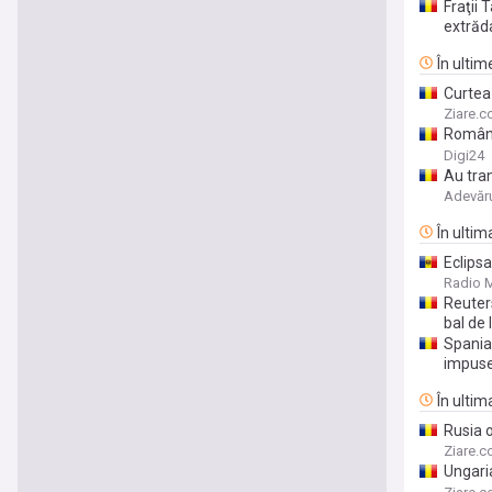
Fraţii 
extrăd
În ulti
Curtea 
este un
Ziare.
România
secetei
Digi24
Au tran
un sat 
Adevăr
În ulti
Eclipsa
Radio 
Reuters
bal de 
Spania
impuse
În ultim
Rusia 
recrut
Ziare.
Ungaria
Magyar