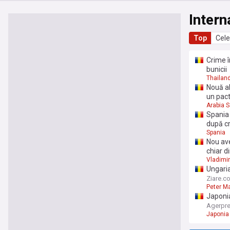
Intern
Top
Cele
Crime î
bunicii
Thailan
Nouă al
un pac
Arabia S
Spania 
după cr
Spania
Nou ave
chiar 
Vladimir
Ungaria
Magyar 
Ziare.c
Peter M
Japonia
Agerpr
Japonia