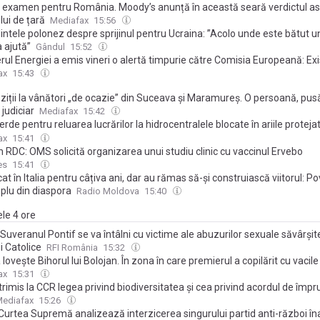
 examen pentru România. Moody’s anunță în această seară verdictul a
lui de țară
Mediafax
15:56
intele polonez despre sprijinul pentru Ucraina: ”Acolo unde este bătut u
 ajută”
Gândul
15:52
rul Energiei a emis vineri o alertă timpurie către Comisia Europeană: Exi
 Reactorului 2 de la Cernavodă
ax
15:43
ziții la vânători „de ocazie” din Suceava și Maramureș. O persoană, pus
 judiciar
Mediafax
15:42
rde pentru reluarea lucrărilor la hidrocentralele blocate în ariile proteja
blicată în Monitorul Oficial
ax
15:41
n RDC: OMS solicită organizarea unui studiu clinic cu vaccinul Ervebo
es
15:41
at în Italia pentru câțiva ani, dar au rămas să-și construiască viitorul: P
plu din diaspora
Radio Moldova
15:40
ele 4 ore
Suveranul Pontif se va întâlni cu victime ale abuzurilor sexuale săvârşite
ii Catolice
RFI România
15:32
lovește Bihorul lui Bolojan. În zona în care premierul a copilărit cu vacile
e de lângă ape, râurile ating minime istorice
ax
15:31
rimis la CCR legea privind biodiversitatea și cea privind acordul de împ
ediafax
15:26
Curtea Supremă analizează interzicerea singurului partid anti-război în