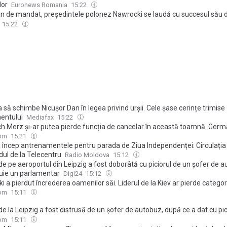
lor
Euronews Romania
15:22
an de mandat, președintele polonez Nawrocki se laudă cu succesul său 
a lui Trump: stabilirea unei prezențe americane permanente
15:22
 să schimbe Nicușor Dan în legea privind urșii. Cele șase cerințe trimise
entului
Mediafax
15:22
ich Merz și-ar putea pierde funcția de cancelar în această toamnă. Germ
mp una dintre cele mai stabile democrații ale continentului
com
15:21
ii încep antrenamentele pentru parada de Ziua Independenței: Circulația
dul de la Telecentru
Radio Moldova
15:12
e pe aeroportul din Leipzig a fost doborâtă cu piciorul de un şofer de a
uie un parlamentar
Digi24
15:12
i a pierdut încrederea oamenilor săi. Liderul de la Kiev ar pierde categori
ea, dacă mâine s-ar organiza alegeri în Ucraina
com
15:11
e la Leipzig a fost distrusă de un șofer de autobuz, după ce a dat cu pici
e un model de imitat, doar să ne anunțați", spune ministrul de Interne
com
15:11