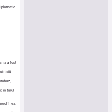
diplomatic
ania a fost
 sistată
utobuz,
c în turul
orul în ea: