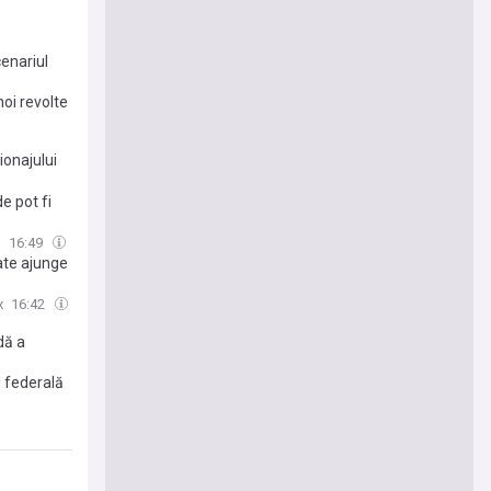
enariul
noi revolte
ionajului
e pot fi
o
16:49
ate ajunge
x
16:42
dă a
l federală