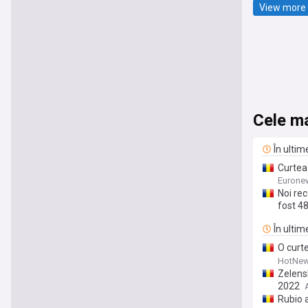
View more 
Cele ma
În ultim
Curtea
Eurone
Noi rec
fost 4
În ulti
O curte
de mili
HotNew
Zelensk
2022
Rubio 