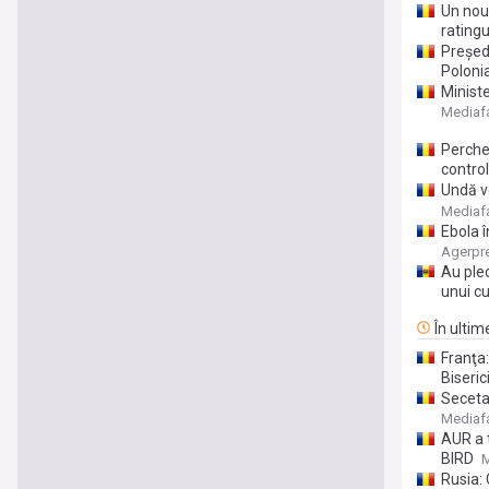
Un nou
ratingu
Președ
Polonia
Ministe
opririi
Mediaf
Perche
control
Undă ve
CCR, pu
Mediaf
Ebola î
Agerpr
Au plec
unui cu
În ultim
Franţa:
Biseric
Seceta 
pășunil
Mediaf
AUR a t
BIRD
M
Rusia: 