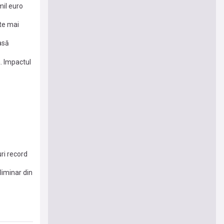
mil euro
te mai
asă
a. Impactul
ri record
liminar din