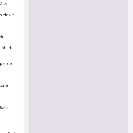
 Zara
erele de
 de
 tablete
 pierde
icate
 Jucu