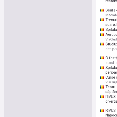
restanț
Seară 
calific
Mediaf
Trenuri
soare, 
Spital
Aeropor
ViaCluj
Studiu:
des pa
O fost
constru
Ziarul F
perform
Spitalu
perioa
Curse 
ViaCluj
Teatru 
săptă
RIVUS 
divert
RIVUS v
Napoc