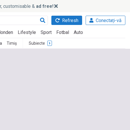
ker, customisable &
ad free!
Refresh
Conectați-vă
onden
Lifestyle
Sport
Fotbal
Auto
a
Timiș
Subiecte