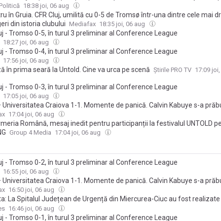
olitică
18:38 joi, 06 aug
u în Gruia. CFR Cluj, umilită cu 0-5 de Tromsø într-una dintre cele mai d
eri din istoria clubului
Mediafax
18:35 joi, 06 aug
j - Tromso 0-5, în turul 3 preliminar al Conference League
18:27 joi, 06 aug
j - Tromso 0-4, în turul 3 preliminar al Conference League
17:56 joi, 06 aug
ă în prima seară la Untold. Cine va urca pe scenă
Știrile PRO TV
17:09 joi
j - Tromso 0-3, în turul 3 preliminar al Conference League
17:05 joi, 06 aug
 Universitatea Craiova 1-1. Momente de panică. Calvin Kabuye s-a prăb
/ Seară de coșmar la Cluj. CFR Cluj 0-3 Tromsø, prima repriză
ax
17:04 joi, 06 aug
meria Română, mesaj inedit pentru participanții la festivalul UNTOLD pe
NG
Group 4 Media
17:04 joi, 06 aug
j - Tromso 0-2, în turul 3 preliminar al Conference League
16:55 joi, 06 aug
 Universitatea Craiova 1-1. Momente de panică. Calvin Kabuye s-a prăb
/ CFR Cluj 0-2 Tromsø, prima repriză
ax
16:50 joi, 06 aug
ta: La Spitalul Județean de Urgență din Miercurea-Ciuc au fost realizate
nții urologice asistate robotic
es
16:46 joi, 06 aug
j - Tromso 0-1, în turul 3 preliminar al Conference League