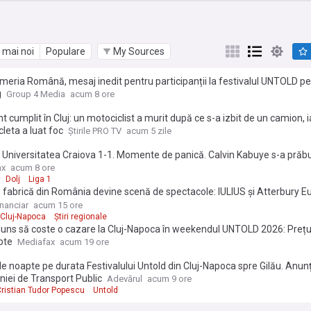
 mai noi
Populare
My Sources
eria Română, mesaj inedit pentru participanții la festivalul UNTOLD pe 
g
Group 4 Media
acum 8 ore
t cumplit în Cluj: un motociclist a murit după ce s-a izbit de un camion, i
leta a luat foc
Știrile PRO TV
acum 5 zile
Universitatea Craiova 1-1. Momente de panică. Calvin Kabuye s-a prăbu
 Seară de coșmar la Cluj. CFR Cluj 0-3 Tromsø, prima repriză
ax
acum 8 ore
Dolj
Liga 1
 fabrică din România devine scenă de spectacole: IULIUS şi Atterbury E
iesc la Cluj-Napoca, în proiectul de 550 mil. euro RIVUS, primul centru de
inanciar
acum 15 ore
ative dintr-un proiect imobiliar din ţară şi primul cinema în aer liber
Cluj-Napoca
Știri regionale
juns să coste o cazare la Cluj-Napoca în weekendul UNTOLD 2026: Prețu
pte
Mediafax
acum 19 ore
e noapte pe durata Festivalului Untold din Cluj-Napoca spre Gilău. Anun
iei de Transport Public
Adevărul
acum 9 ore
ristian Tudor Popescu
Untold