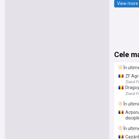
View more 
Cele ma
În ultim
ZF Agr
brandu
Ziarul F
să vin
Dragoş
Hirosh
Ziarul F
de Meg
În ultim
Acționa
discipl
În ultim
Cazări