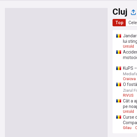
Cluj
Top
Cele
Jandarm
lui stin
Untold
Acciden
motocic
KuPS – 
gazon /
Mediaf
Craiova
O fostă
constru
Ziarul F
perform
RIVUS
Cât a a
pe noa
Untold
Curse d
Compan
Gilau
C