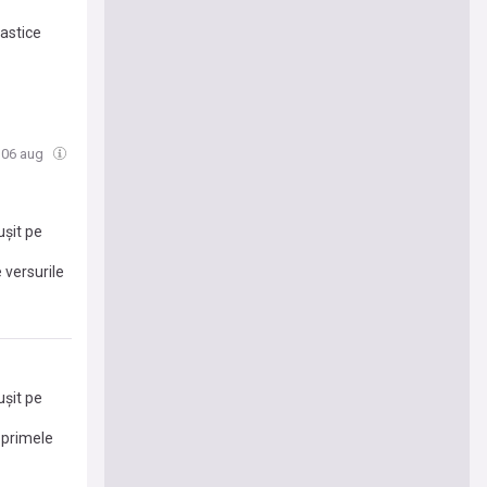
rastice
, 06 aug
ușit pe
 versurile
ușit pe
 primele