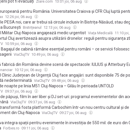
ierii pot fi evacuați
Ziare.com
13:01 joi, 06 aug
europeană pentru România. Universitatea Craiova și CFR Cluj luptă pent
area în play-off. Cine trasmite meciurile
ax
12:26 joi, 06 aug
le PESA noi, care ar trebui să circule inclusiv în Bistrița-Năsăud, stau de
la București
Bistrițeanul
12:13 joi, 06 aug
ul Militar Cluj-Napoca angajează medic urgentist
Viața Medicală
11:10 joi
tul Cluj avertizează asupra utilizării dronelor: reguli pentru siguranța z
TV
10:59 joi, 06 aug
 Bagajul de cabină rămâne esențial pentru români – ce servicii folosesc
sagerii
ViaClujTV
10:49 joi, 06 aug
ă fabrică din România devine scenă de spectacole: IULIUS şi Atterbury 
iesc la Cluj-Napoca, în proiectul de 550 mil. euro RIVUS, primul centru d
inanciar
10:12 joi, 06 aug
ative dintr-un proiect imobiliar din ţară şi primul cinema în aer liber
l Clinic Județean de Urgență Cluj face angajări: sunt disponibile 75 de po
dă nedeterminată
ViaClujTV
09:48 joi, 06 aug
de noapte pe linia M51 Cluj-Napoca – Gilău în perioada UNTOLD
TV
09:37 joi, 06 aug
de păpuși, film în aer liber și DJ set-uri: programul evenimentelor din a
mână
ViaClujTV
09:37 joi, 06 aug
transformă fosta platformă Carbochim într-un nou centru cultural și de
isment din Cluj-Napoca
ViaClujTV
09:27 joi, 06 aug
a integra spații pentru evenimente în investiția de 550 mil. de euro din C
a
Forbes.ro
09:11 joi, 06 aug