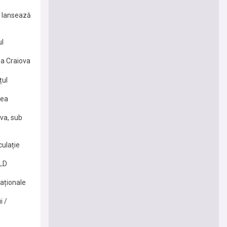
l lansează
ul
ea Craiova
țul
tea
va, sub
culație
OLD
Naționale
i /