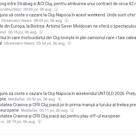
ng intre Strabag si ACI Cluj, pentru atribuirea unui contract de circa 42 
onstrucțiilor
09:03 joi, 06 aug
ajuns să coste o cazare la Cluj-Napoca în acest weekend. Unde sunt ofer
Observator News
08:03 joi, 06 aug
e din Europa, la Bistrița: Artistul Sever Moldovan ne oferă o spectaculo
ie vizuală în marile galerii ale lumii: „La muzeu îți dezvolți cu adevărat
anul
06:16 joi, 06 aug
itatea”
l în care motociclistul din Cluj lovește în plin camionul care-i taie cale
al
Observator News
05:54 joi, 06 aug
ajuns să coste o cazare la Cluj-Napoca în weekendul UNTOLD 2026: Prețu
pte
Mediafax
05:52 joi, 06 aug
itatea Craiova și CFR Cluj joacă joi în prima manșă a turului al treilea pre
 europene
Mediafax
05:11 joi, 06 aug
itatea Craiova și CFR Cluj joacă azi pentru play-off-ul european
.ro
03:19 joi, 06 aug
i