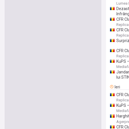
Lumea P
Dezastr
înfrâng
CFR Clu
Replica
CFR Clu
Replica
Surpriz
CFR Clu
Replica
KuPS –
gazon 
Mediaf
Jandar
lui STI
Ieri
CFR Clu
Replica
KuPS –
gazon 
Mediaf
Harghi
interve
Agerpr
CFR Clu