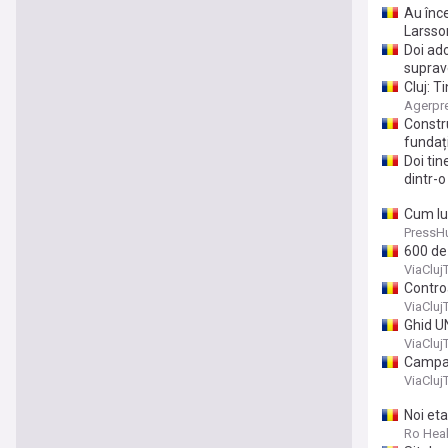
Au înce
Larsso
Doi ado
suprave
Cluj: T
Agerpr
Constru
fundaț
Doi tin
dintr-o
Cum lup
capaci
PressH
600 de 
ViaCluj
Controa
ViaCluj
Ghid UN
ViaCluj
Campan
ViaCluj
Noi eta
Ro Heal
You're on our Ro