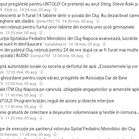
put pregătirile pentru UNTOLD! Ce pretenții au avut Sting, Steve Aoki și
n
Click.ro
19:26 mie, 05 aug
lescenți ar fi furat 14 tablete dintr-o școală din Cluj. Au dezactivat cam
ghere ale clădirii
Știrile PRO TV
14:50 mie, 05 aug
ineri reținuți pentru furtul unor tablete din incinta unei școli gimnaziale
es
13:20 mie, 05 aug
cția Spitalului Pediatric Monobloc din Cluj-Napoca avansează, lucrările
ie sunt în desfășurare
Sanatatea.tv
13:18 mie, 05 aug
eri din județul Cluj, reținuți pentru 24 de ore după ce ar fi furat mai multe
 școală | AUDIO
Europa FM
13:04 mie, 05 aug
tă autoritățile locale cu seceta și deficitul de apă. „Ecosistemele își vor
tatea de a alimenta societatea”
ub
12:33 mie, 05 aug
ghiozdane pentru copiii săraci, pregătite de Asociația Car de Bine
TV
12:05 mie, 05 aug
le ITM Cluj-Napoca pe caniculă: obligațiile angajatorilor și amenzile apl
TV
11:45 mie, 05 aug
TOLD: Program brățări, reguli de acces și obiecte interzise
TV
11:45 mie, 05 aug
ie gratuită de colectare a deșeurilor voluminoase și textile în comuna
TV
11:35 mie, 05 aug
pe de execuție pe șantierul viitorului Spital Pediatric Monobloc din Cluj
th Review
11:28 mie, 05 aug
manian edition. Why not try out our US edition?