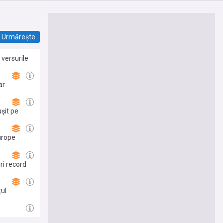
Urmărește
versurile
ar
șit pe
urope
 arte
ri record
țul