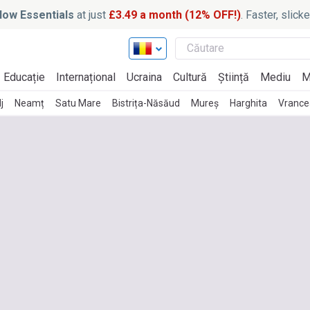
ow Essentials
at just
£3.49 a month (12% OFF!)
. Faster, slic
Educație
Internațional
Ucraina
Cultură
Știință
Mediu
M
j
Neamț
Satu Mare
Bistrița-Năsăud
Mureș
Harghita
Vrance