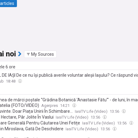
articles
i noi
My Sources
ele 6 ore
DE IAȘI De ce nu își publică averile voluntar aleșii Iașului? Ce răspund vi
eședinții CJ Iași, membri ai USR și reprezentanți CURAJ
ub
18:48
ea de mărci poștale ''Grădina Botanică 'Anastasie Fătu''' - de luni, în m
atelia (FOTO/VIDEO)
Agerpres
14:21
vinte. Doar Piața Unirii În Schimbare…
IasiTV Life (Video)
13:56
Hectare, Pâr Jolite În Vaslui
IasiTV Life (Video)
13:56
zare Generală Pentru Căutarea Unei Fetițe
IasiTV Life (Video)
13:56
Din Miroslava, Gată De Deschidere
IasiTV Life (Video)
13:56