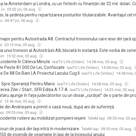
ași la Amsterdam și Londra, cu un fintech cu finanțări de 32 mil. dolari. C
șu construiește Adfin între trei orașe | Români din lume
.ro
05:02 joi, 06 aug
r, la ședința pentru repartizarea posturilor titularizabile: Avantajul cel 
ânt este programul, e mai lejer, știi că vacanțele sunt vacanţe, știi că te
du
04:47 joi, 06 aug
 de un anumit timp liber
major pentru Autostrada A8. Contractul tronsonului care iese din țară s
ica Moldova, suspendat de instanță
ul
20:13 mie, 05 aug
a unui tronson al Autostrăzii A8, blocată în instanță. Este vorba de con
 România și Republica Moldova
com
15:52 mie, 05 aug
ccidente În Câteva Minute
IasiTV Life (Video)
14:38 mie, 05 aug
De Peste 81.000 De Lei, Confiscate
IasiTV Life (Video)
14:38 mie, 05 aug
e De 88 De Bani LA Proiectul Lacului Cug II
IasiTV Life (Video)
14:38 mie,
 Spre Speranță Pentru Mario
IasiTV Life (Video)
14:38 mie, 05 aug
rea Zilei / Start , SFR Ediția A 17-A
IasiTV Life (Video)
14:33 mie, 05 aug
taru ajunge în fața judecătorilor cu un dosar „curățat” de o parte din pr
lul Vaslui a decis că procesul poate începe
ul
13:46 mie, 05 aug
ie din Andrieșeni a primit o casă nouă, după ani de suferință
ași
09:55 mie, 05 aug
cidente rutiere au mobilizat pompierii ieșeni
TeleM Iași
09:55 mie, 05 a
ocuri de joacă din Iași intră în modernizare
TeleM Iași
09:55 mie, 05 aug
50 de incendii de vegetație în Iași de la începutul anului