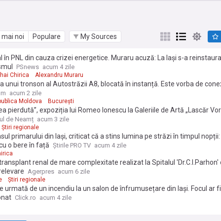
 mai noi
Populare
My Sources
 în PNL din cauza crizei energetice. Muraru acuză: La Iași s-a reinstaura
smul
PSnews
acum 4 zile
hai Chirica
Alexandru Muraru
a unui tronson al Autostrăzii A8, blocată în instanță. Este vorba de con
 România și Republica Moldova
om
acum 2 zile
ublica Moldova
București
a pierdută”, expoziția lui Romeo Ionescu la Galeriile de Artă „Lascăr Vor
ul de Neamț
acum 3 zile
Știri regionale
ul primarului din Iași, criticat că a stins lumina pe străzi în timpul nopții
 cu o bere în față
Știrile PRO TV
acum 4 zile
irica
etransplant renal de mare complexitate realizat la Spitalul 'Dr.C.I.Parhon'
relevare
Agerpres
acum 6 zile
e
Știri regionale
e urmată de un incendiu la un salon de înfrumusețare din Iași. Focul ar f
onat
Click.ro
acum 4 zile