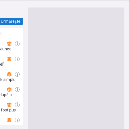
Urmărește
t
exiunea
el”
: E simplu
 după o
i fost pus