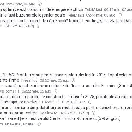
ași
09:55 mie, 05 aug
și optimizează consumul de energie electrică
TeleM Iași
09:44 mie, 05 a
rile lasă buzunarele ieșenilor goale
TeleM Iași
09:44 mie, 05 aug
ea profesorilor direct de către școli? Rodica Leontieș, șefa ISJ Iași: Dacă
lecție proprie, s-ar putea ca în anumite localități să nu meargă absolven
du
09:05 mie, 05 aug
 pentru acele posturi și să avem un număr mai mare de profesori necalif
zone
DE IAȘI Profituri mari pentru constructorii din Iași în 2025. Topul celor 
ante firme
PressHub
08:50 mie, 05 aug
 provoacă pagube uriașe în culturile de floarea soarelui. Fermier: „Sunt st
6.000 de se înnegrește cerul”
ws Romania
08:22 mie, 05 aug
ur pentru companiile de construcții din Iași. În 2025, profiturile au explo
l angajaților a scăzut
Gândul
08:18 mie, 05 aug
rii unei comune din județul Iași se mobilizează pentru achiziționarea pr
ilator automat extern
Basilica.ro
07:25 mie, 05 aug
a 17-a ediție a Festivalului Serile Filmului Românesc (5-9 august)
es
06:04 mie, 05 aug