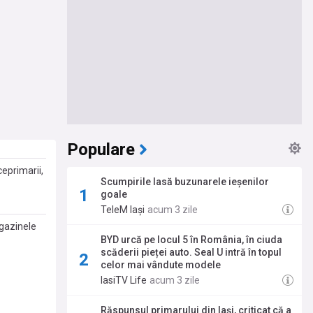
Populare
ceprimarii,
Scumpirile lasă buzunarele ieșenilor
goale
TeleM Iași
acum 3 zile
agazinele
BYD urcă pe locul 5 în România, în ciuda
scăderii pieței auto. Seal U intră în topul
celor mai vândute modele
IasiTV Life
acum 3 zile
Răspunsul primarului din Iași, criticat că a