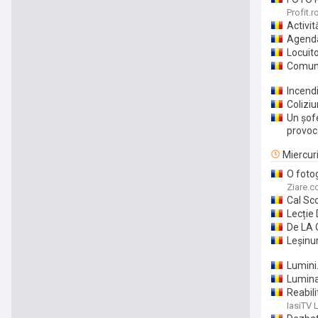
Profit.r
Activit
Agenda 
Locuito
Comuna
Incend
Coliziu
Un șofe
provoc
Miercur
O foto
Românc
Ziare.
Cal Sc
Lecție
De LA O
Leșinur
Lumini
Lumina
Reabil
IasiTV 