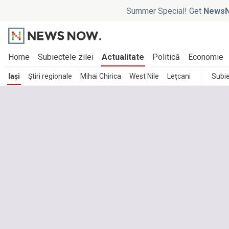
Summer Special! Get
NewsN
Home
Subiectele zilei
Actualitate
Politică
Economie
Iași
Știri regionale
Mihai Chirica
West Nile
Lețcani
Subi