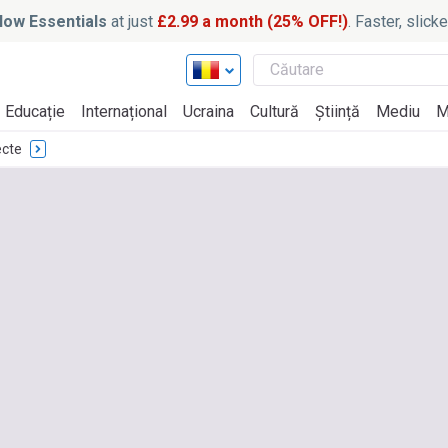
ow Essentials
at just
£2.99 a month (25% OFF!)
. Faster, slic
Educație
Internațional
Ucraina
Cultură
Știință
Mediu
M
ecte