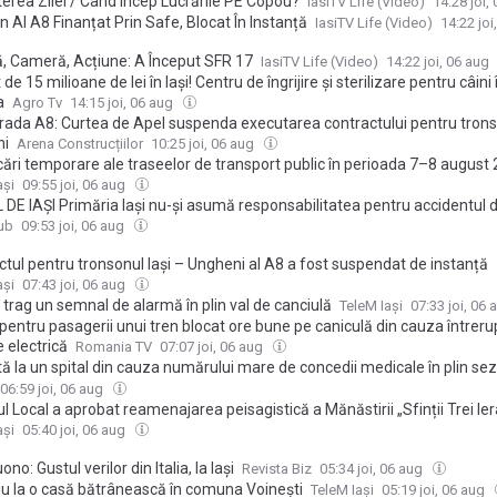
erea Zilei / Când Încep Lucrările PE Copou?
IasiTV Life (Video)
14:28 joi,
 Al A8 Finanțat Prin Safe, Blocat În Instanță
IasiTV Life (Video)
14:22 joi
, Cameră, Acțiune: A Început SFR 17
IasiTV Life (Video)
14:22 joi, 06 aug
 de 15 milioane de lei în Iași! Centru de îngrijire și sterilizare pentru câi
a
Agro Tv
14:15 joi, 06 aug
rada A8: Curtea de Apel suspenda executarea contractului pentru tronso
ni
Arena Construcțiilor
10:25 joi, 06 aug
cări temporare ale traseelor de transport public în perioada 7–8 august
ași
09:55 joi, 06 aug
DE IAȘI Primăria Iași nu-și asumă responsabilitatea pentru accidentul de
că din Alexandru cel Bun, unde un copil a căzut de pe un tobogan
ub
09:53 joi, 06 aug
tul pentru tronsonul Iași – Ungheni al A8 a fost suspendat de instanță
ași
07:43 joi, 06 aug
 trag un semnal de alarmă în plin val de canciulă
TeleM Iași
07:33 joi, 06
pentru pasagerii unui tren blocat ore bune pe caniculă din cauza întrerup
 electrică
Romania TV
07:07 joi, 06 aug
 la un spital din cauza numărului mare de concedii medicale în plin sez
n 10 angajați a anunțat că e bolnav
06:59 joi, 06 aug
ul Local a aprobat reamenajarea peisagistică a Mănăstirii „Sfinții Trei Ier
ași
05:40 joi, 06 aug
ono: Gustul verilor din Italia, la Iași
Revista Biz
05:34 joi, 06 aug
iu la o casă bătrânească în comuna Voinești
TeleM Iași
05:19 joi, 06 aug