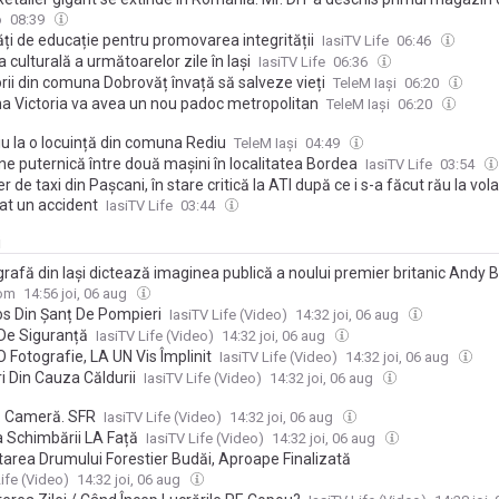
o
08:39
ăți de educație pentru promovarea integrității
IasiTV Life
06:46
culturală a următoarelor zile în Iași
IasiTV Life
06:36
rii din comuna Dobrovăț învață să salveze vieți
TeleM Iași
06:20
 Victoria va avea un nou padoc metropolitan
TeleM Iași
06:20
iu la o locuință din comuna Rediu
TeleM Iași
04:49
ne puternică între două mașini în localitatea Bordea
IasiTV Life
03:54
r de taxi din Pașcani, în stare critică la ATI după ce i s-a făcut rău la vola
at un accident
IasiTV Life
03:44
i
grafă din Iași dictează imaginea publică a noului premier britanic Andy
a a lucrat și pentru Keir Starmer și The Guardian FOTO
com
14:56 joi, 06 aug
os Din Șanț De Pompieri
IasiTV Life (Video)
14:32 joi, 06 aug
 De Siguranță
IasiTV Life (Video)
14:32 joi, 06 aug
 Fotografie, LA UN Vis Împlinit
IasiTV Life (Video)
14:32 joi, 06 aug
i Din Cauza Căldurii
IasiTV Life (Video)
14:32 joi, 06 aug
. Cameră. SFR
IasiTV Life (Video)
14:32 joi, 06 aug
 Schimbării LA Față
IasiTV Life (Video)
14:32 joi, 06 aug
itarea Drumului Forestier Budăi, Aproape Finalizată
Life (Video)
14:32 joi, 06 aug