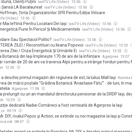
Bună, Clienți Puțini
IasiTV Life (Video)
13:56
 Șansă LA Bacalaureat
IasiTV Life (Video)
13:56
Hoffman, Ținta Organizatorilor SFR Pentru Ediția Viitoare
Life (Video)
13:56
 Mai Ieftină Pentru Locatarii Din Iași
IasiTV Life (Video)
13:56
Energetică Pune În Pericol Și Medicamentele
IasiTV Life (Video)
13:56
dare Sau Spectacol Politic?
IasiTV Life (Video)
13:56
EREA ZILEI / Reconstituiri cu Ileana Popovici
IasiTV Life (Video)
13:53
rea Zilei / Criza Energetică Și Urmările Ei
IasiTV Life (Video)
13:53
 Botanică din Iași împlinește 170 de ani de la înființare
Agerpres
13:07
ăr român de 20 de ani va traversa Alpii pentru a strânge fonduri pentru 
nate aflate în dificultate. Yan Marin: „Mesajul meu este că nu sunt singu
ax
12:36
ne care vor să ajute” | INTERVIU
a deschis primul magazin din regiunea de est, la Iulius Mall Iași
Revista 
ea de mărci poștale ''Grădina Botanică 'Anastasie Fătu''' - de luni, în m
atelia
Agerpres
11:38
 prelungit cu un an mandatul directorului pensionar de la DRDP Iași, de
e un director general din 2012
ub
10:29
ziție dedicată Nadiei Comăneci a fost vernisată de Agerpres la Iași
.ro
09:19
. DIY, rivalul Pepco și Action, se extinde cu noi magazine la Iași și Cons
ica.net
08:47
tailer gigant se extinde în România. Mr. DIY a deschis primul magazin d