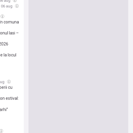
 06 aug
, 06 aug
ni în comuna
nul Iasi –
 2026
 la locul
 aug
erii cu
on estival:
arhi”