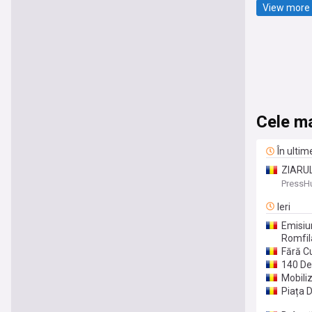
View more 
Cele ma
În ultim
ZIARUL 
vicepr
PressH
Ieri
Emisiun
Romfil
Fără Cu
140 De 
Mobili
Piața 