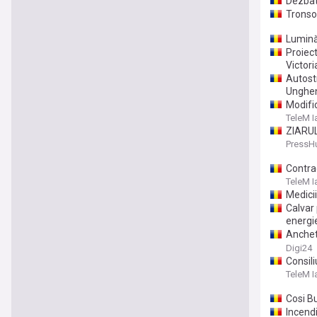
Dezbat
Tronson
Lumină
Proiect
Victori
Autost
Unghe
Modifi
TeleM I
ZIARUL 
de joa
PressH
Contrac
TeleM I
Medicii
Calvar 
energie
Anchetă
Unul di
Digi24
Consili
TeleM I
Cosi Bu
Incend