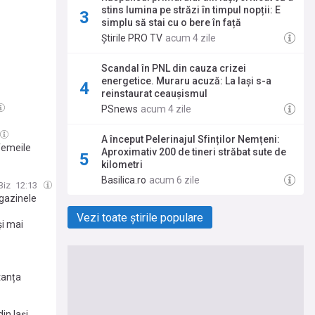
stins lumina pe străzi în timpul nopții: E
simplu să stai cu o bere în față
Știrile PRO TV
acum 4 zile
Scandal în PNL din cauza crizei
energetice. Muraru acuză: La Iași s-a
reinstaurat ceaușismul
PSnews
acum 4 zile
A început Pelerinajul Sfinților Nemțeni:
femeile
Aproximativ 200 de tineri străbat sute de
re. Există
kilometri
Basilica.ro
acum 6 zile
Biz
12:13
agazinele
Vezi toate știrile populare
și mai
tanța
in Iași