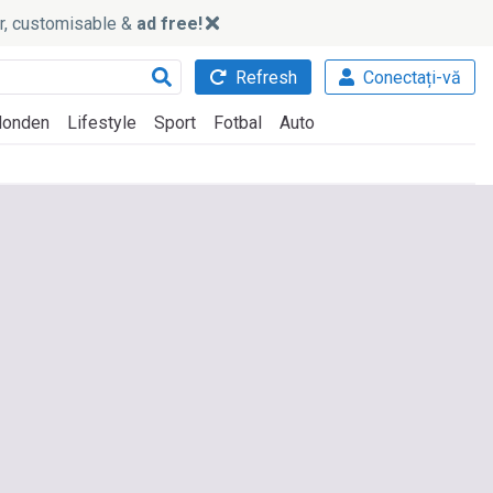
ker, customisable &
ad free!
Refresh
Conectați-vă
onden
Lifestyle
Sport
Fotbal
Auto