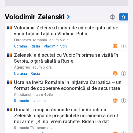
Volodimir Zelenski
Volodimir Zelenski transmite că este gata să se
vadă față în față cu Vladimir Putin
Euronews Romania
acum 5 zile
Ucraina
Rusia
Vladimir Putin
Zelenski a discutat cu Vucic în prima sa vizită în
Serbia, o țară aliată a Rusiei
Agerpres
acum o oră
Ucraina
Rusia
Ucraina invită România în Inițiativa Carpatică – un
format de cooperare economică și de securitate
Cotidianul
acum 4 zile
Romania
Ucraina
Donald Trump îi răspunde dur lui Volodimir
Zelenski după ce președintele ucrainean a cerut
noi arme: „Și noi vrem rachete. Biden I-a dat
muniție în valoare de 300 de miliarde de dolari”
Romania TV
acum o zi