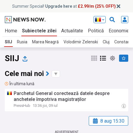
Summer Special!
Upgrade here
at
£2.99/m (25% OFF!)
Home
Subiectele zilei
Actualitate
Politică
Economie
SIIJ
Rusia
Marea Neagră
Volodimir Zelenski
Cluj
Constanț
SIIJ
Cele mai noi
În ultima lună
Parchetul General corectează datele despre
anchetele împotriva magistraților
PressHub
13:36 joi, 09 iul
8 aug 15:30
ADVERTISEMENT