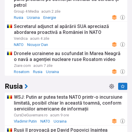
petrol
Group 4 Media
acum 2 zile
Rusia
Ucraina
Energie
Secretarul adjunct al apărării SUA apreciază
abordarea proactivă a României în NATO
Veridica
acum 4 zile
NATO
Nicușor Dan
Dronele ucrainene au scufundat în Marea Neagră
o navă a agenției nucleare ruse Rosatom video
Ziare.com
acum 7 zile
Rosatom
Rusia
Ucraina
Rusia
WSJ: Putin ar putea testa NATO printr-o incursiune
limitată, posibil chiar în această toamnă, conform
serviciilor americane de informații
CursDeGuvernare.ro
acum 9 ore
Vladimir Putin
NATO
Ucraina
Rușii îl provoacă pe David Popovici înaintea