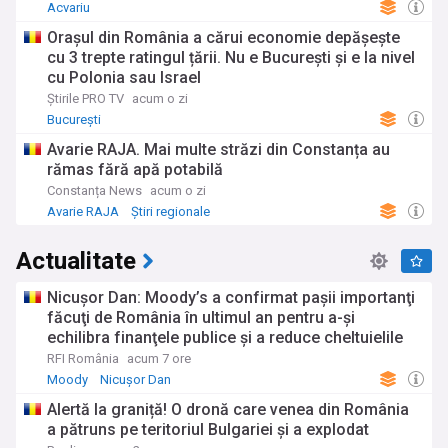
Acvariu
Orașul din România a cărui economie depășește
cu 3 trepte ratingul țării. Nu e București și e la nivel
cu Polonia sau Israel
Știrile PRO TV
acum o zi
București
Avarie RAJA. Mai multe străzi din Constanța au
rămas fără apă potabilă
Constanța News
acum o zi
Avarie RAJA
Știri regionale
Actualitate
Nicuşor Dan: Moody’s a confirmat paşii importanţi
făcuţi de România în ultimul an pentru a-şi
echilibra finanţele publice şi a reduce cheltuielile
RFI România
acum 7 ore
Moody
Nicușor Dan
Alertă la graniță! O dronă care venea din România
a pătruns pe teritoriul Bulgariei și a explodat