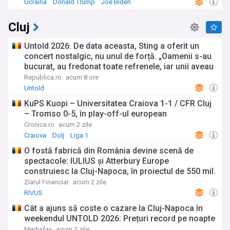
Ucraina
Donald Trump
Joe Biden
Cluj
Untold 2026. De data aceasta, Sting a oferit un
concert nostalgic, nu unul de forță. „Oamenii s-au
bucurat, au fredonat toate refrenele, iar unii aveau
chiar lacrimi în ochi”
Republica.ro
acum 8 ore
Untold
KuPS Kuopi – Universitatea Craiova 1-1 / CFR Cluj
– Tromso 0-5, în play-off-ul european
Cronica.ro
acum 2 zile
Craiova
Dolj
Liga 1
O fostă fabrică din România devine scenă de
spectacole: IULIUS şi Atterbury Europe
construiesc la Cluj-Napoca, în proiectul de 550 mil.
euro RIVUS, primul centru de arte performative
Ziarul Financiar
acum 2 zile
dintr-un proiect imobiliar din ţară şi primul cinema
RIVUS
în aer liber
Cât a ajuns să coste o cazare la Cluj-Napoca în
weekendul UNTOLD 2026: Prețuri record pe noapte
Mediafax
acum 2 zile