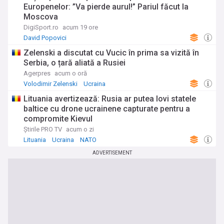
Europenelor: ”Va pierde aurul!” Pariul făcut la
Moscova
DigiSport.ro
acum 19 ore
David Popovici
Zelenski a discutat cu Vucic în prima sa vizită în
Serbia, o țară aliată a Rusiei
Agerpres
acum o oră
Volodimir Zelenski
Ucraina
Lituania avertizează: Rusia ar putea lovi statele
baltice cu drone ucrainene capturate pentru a
compromite Kievul
Știrile PRO TV
acum o zi
Lituania
Ucraina
NATO
ADVERTISEMENT