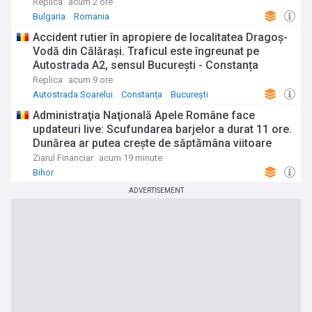
Replica
acum 2 ore
Bulgaria
Romania
Accident rutier în apropiere de localitatea Dragoș-
Vodă din Călăraşi. Traficul este îngreunat pe
Autostrada A2, sensul Bucureşti - Constanța
Replica
acum 9 ore
Autostrada Soarelui
Constanța
București
Administraţia Naţională Apele Române face
updateuri live: Scufundarea barjelor a durat 11 ore.
Dunărea ar putea creşte de săptămâna viitoare
Ziarul Financiar
acum 19 minute
Bihor
ADVERTISEMENT