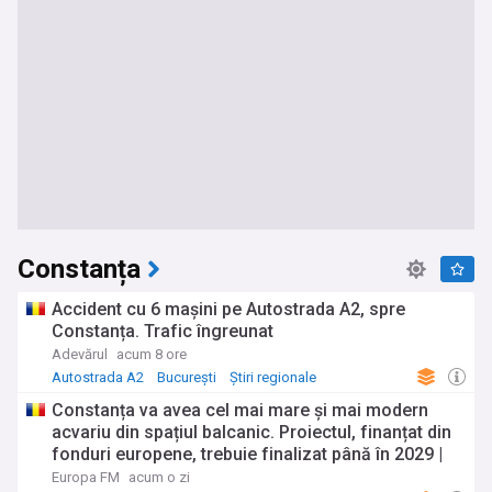
Constanța
Accident cu 6 mașini pe Autostrada A2, spre
Constanța. Trafic îngreunat
Adevărul
acum 8 ore
Autostrada A2
București
Știri regionale
Constanța va avea cel mai mare și mai modern
acvariu din spațiul balcanic. Proiectul, finanțat din
fonduri europene, trebuie finalizat până în 2029 |
Galerie Foto
Europa FM
acum o zi