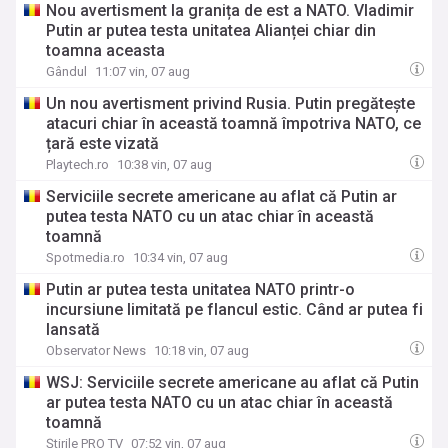
Nou avertisment la granița de est a NATO. Vladimir
Putin ar putea testa unitatea Alianței chiar din
toamna aceasta
Gândul
11:07 vin, 07 aug
Un nou avertisment privind Rusia. Putin pregăteşte
atacuri chiar în această toamnă împotriva NATO, ce
țară este vizată
Playtech.ro
10:38 vin, 07 aug
Serviciile secrete americane au aflat că Putin ar
putea testa NATO cu un atac chiar în această
toamnă
Spotmedia.ro
10:34 vin, 07 aug
Putin ar putea testa unitatea NATO printr-o
incursiune limitată pe flancul estic. Când ar putea fi
lansată
Observator News
10:18 vin, 07 aug
WSJ: Serviciile secrete americane au aflat că Putin
ar putea testa NATO cu un atac chiar în această
toamnă
Știrile PRO TV
07:52 vin, 07 aug