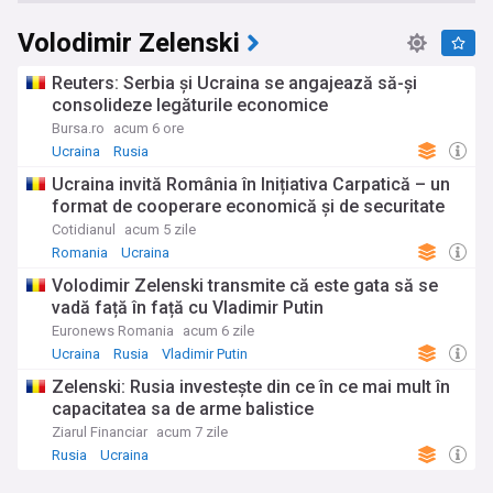
Volodimir Zelenski
Reuters: Serbia şi Ucraina se angajează să-şi
consolideze legăturile economice
Bursa.ro
acum 6 ore
Ucraina
Rusia
Ucraina invită România în Inițiativa Carpatică – un
format de cooperare economică și de securitate
Cotidianul
acum 5 zile
Romania
Ucraina
Volodimir Zelenski transmite că este gata să se
vadă față în față cu Vladimir Putin
Euronews Romania
acum 6 zile
Ucraina
Rusia
Vladimir Putin
Zelenski: Rusia investeşte din ce în ce mai mult în
capacitatea sa de arme balistice
Ziarul Financiar
acum 7 zile
Rusia
Ucraina