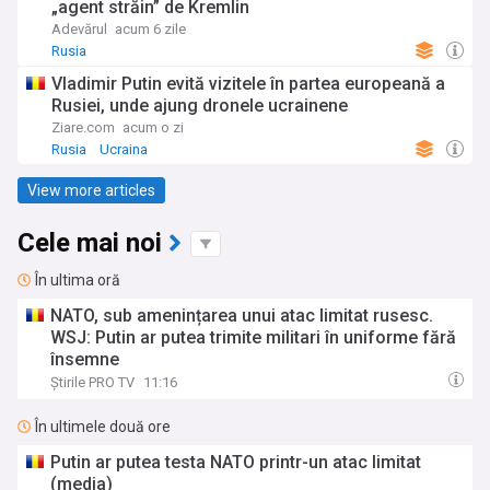
„agent străin” de Kremlin
Adevărul
acum 6 zile
Rusia
Vladimir Putin evită vizitele în partea europeană a
Rusiei, unde ajung dronele ucrainene
Ziare.com
acum o zi
Rusia
Ucraina
View more articles
Cele mai noi
În ultima oră
NATO, sub amenințarea unui atac limitat rusesc.
WSJ: Putin ar putea trimite militari în uniforme fără
însemne
Știrile PRO TV
11:16
În ultimele două ore
Putin ar putea testa NATO printr-un atac limitat
(media)