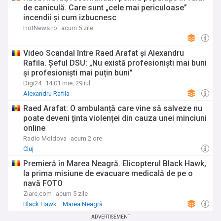
de caniculă. Care sunt „cele mai periculoase”
incendii și cum izbucnesc
HotNews.ro
acum 5 zile
Video Scandal între Raed Arafat și Alexandru
Rafila. Șeful DSU: „Nu există profesioniști mai buni
și profesioniști mai puțin buni”
Digi24
14:01 mie, 29 iul
Alexandru Rafila
Raed Arafat: O ambulanță care vine să salveze nu
poate deveni ținta violenței din cauza unei minciuni
online
Radio Moldova
acum 2 ore
Cluj
Premieră în Marea Neagră. Elicopterul Black Hawk,
la prima misiune de evacuare medicală de pe o
navă FOTO
Ziare.com
acum 5 zile
Black Hawk
Marea Neagră
ADVERTISEMENT