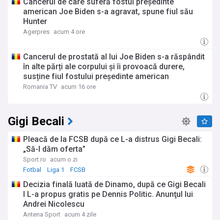
Cancerul de care suferă fostul președinte
american Joe Biden s-a agravat, spune fiul său
Hunter
Agerpres
acum 4 ore
Cancerul de prostată al lui Joe Biden s-a răspândit
în alte părți ale corpului și îi provoacă durere,
susține fiul fostului președinte american
Romania TV
acum 16 ore
Gigi Becali
Pleacă de la FCSB după ce L-a distrus Gigi Becali:
„Să-I dăm oferta”
Sport.ro
acum o zi
Fotbal
Liga 1
FCSB
Decizia finală luată de Dinamo, după ce Gigi Becali
I L-a propus gratis pe Dennis Politic. Anunţul lui
Andrei Nicolescu
Antena Sport
acum 4 zile