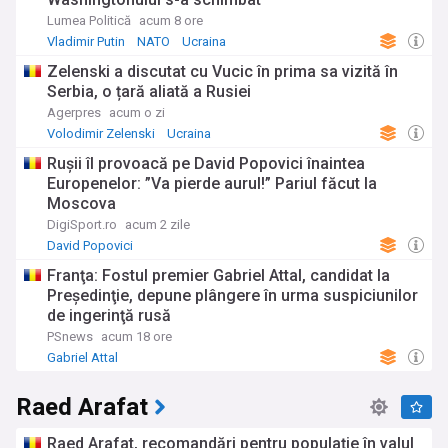
Lumea Politică
acum 8 ore
Vladimir Putin
NATO
Ucraina
Zelenski a discutat cu Vucic în prima sa vizită în
Serbia, o țară aliată a Rusiei
Agerpres
acum o zi
Volodimir Zelenski
Ucraina
Rușii îl provoacă pe David Popovici înaintea
Europenelor: ”Va pierde aurul!” Pariul făcut la
Moscova
DigiSport.ro
acum 2 zile
David Popovici
Franţa: Fostul premier Gabriel Attal, candidat la
Preşedinţie, depune plângere în urma suspiciunilor
de ingerinţă rusă
PSnews
acum 18 ore
Gabriel Attal
Raed Arafat
Raed Arafat, recomandări pentru populație în valul