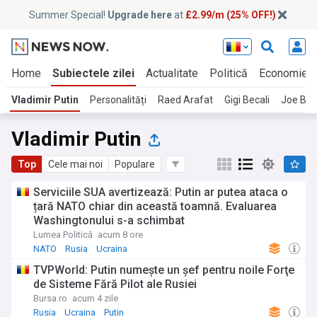
Summer Special!
Upgrade here
at
£2.99/m (25% OFF!)
Home
Subiectele zilei
Actualitate
Politică
Economie
Vladimir Putin
Personalități
Raed Arafat
Gigi Becali
Joe Bid
Vladimir Putin
Top
Cele mai noi
Populare
Serviciile SUA avertizează: Putin ar putea ataca o
țară NATO chiar din această toamnă. Evaluarea
Washingtonului s-a schimbat
Lumea Politică
acum 8 ore
NATO
Rusia
Ucraina
TVPWorld: Putin numeşte un şef pentru noile Forţe
de Sisteme Fără Pilot ale Rusiei
Bursa.ro
acum 4 zile
Rusia
Ucraina
Putin