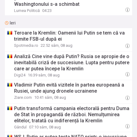
Washingtonului s-a schimbat
Lumea Politică
04:23
Ieri
Teroare la Kremlin: Oamenii lui Putin se tem că va
trimite FSB-ul după ei
Spotmedia.ro
22:52 sâm, 08 aug
Analiză Cine vine după Putin? Rusia se apropie de o
inevitabilă criză de succesiune. Lupta pentru putere
care ar putea începe la Kremlin
Digi24
16:39 sâm, 08 aug
Vladimir Putin evită vizitele în partea europeană a
Rusiei, unde ajung dronele ucrainene
Ziare.com
10:41 sâm, 08 aug
Putin transformă campania electorală pentru Duma
de Stat în propagandă de război. Nemulțumirea
elitelor, tratată cu indiferență la Kremlin
Gândul
07:10 sâm, 08 aug
WSJ: Putin ar putea testa NATO printr-o incursiune