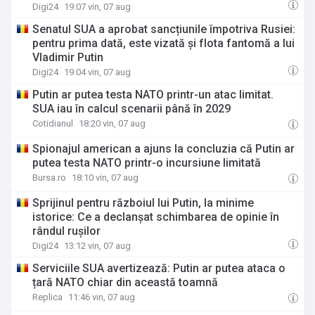
Digi24
19:07 vin, 07 aug
Senatul SUA a aprobat sancțiunile împotriva Rusiei:
pentru prima dată, este vizată și flota fantomă a lui
Vladimir Putin
Digi24
19:04 vin, 07 aug
Putin ar putea testa NATO printr-un atac limitat.
SUA iau în calcul scenarii până în 2029
Cotidianul
18:20 vin, 07 aug
Spionajul american a ajuns la concluzia că Putin ar
putea testa NATO printr-o incursiune limitată
Bursa.ro
18:10 vin, 07 aug
Sprijinul pentru războiul lui Putin, la minime
istorice: Ce a declanșat schimbarea de opinie în
rândul rușilor
Digi24
13:12 vin, 07 aug
Serviciile SUA avertizează: Putin ar putea ataca o
țară NATO chiar din această toamnă
Replica
11:46 vin, 07 aug