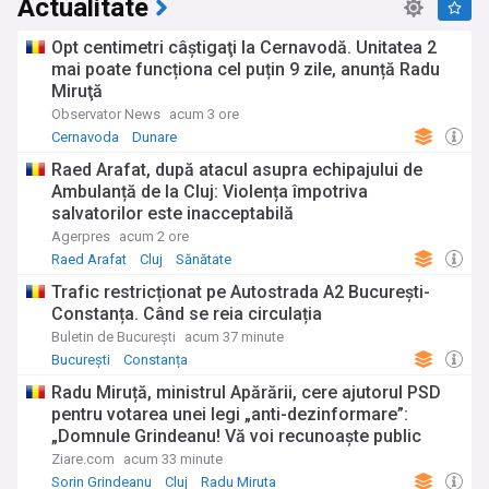
Actualitate
Opt centimetri câştigaţi la Cernavodă. Unitatea 2
mai poate funcționa cel puțin 9 zile, anunță Radu
Miruţă
Observator News
acum 3 ore
Cernavoda
Dunare
Raed Arafat, după atacul asupra echipajului de
Ambulanță de la Cluj: Violența împotriva
salvatorilor este inacceptabilă
Agerpres
acum 2 ore
Raed Arafat
Cluj
Sănătate
Trafic restricționat pe Autostrada A2 București-
Constanța. Când se reia circulația
Buletin de București
acum 37 minute
București
Constanța
Radu Miruță, ministrul Apărării, cere ajutorul PSD
pentru votarea unei legi „anti-dezinformare”:
„Domnule Grindeanu! Vă voi recunoaște public
meritele”
Ziare.com
acum 33 minute
Sorin Grindeanu
Cluj
Radu Miruta