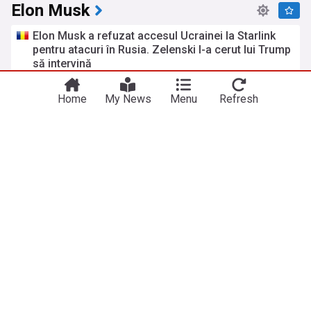
Elon Musk
Elon Musk a refuzat accesul Ucrainei la Starlink
pentru atacuri în Rusia. Zelenski I-a cerut lui Trump
să intervină
Știrile PRO TV
acum 18 ore
Ucraina
Rusia
Volodimir Zelenski
Home
My News
Menu
Refresh
Elon Musk intră brutal în campania din Franţa: cere
„reducerea la tăcere” a candidatei Marine Tondel
Business Magazin
acum 2 zile
Elon Musk vrea să transforme Luna într-o fabrică
uriașă de sateliți. Planul SpaceX care ar putea
schimba industria spațială
Mediafax
acum 2 zile
Elon Musk pregătește noi donații uriașe pentru
republicani înaintea alegerilor din SUA
PSnews
08:20 vin, 31 iul
Donald Trump