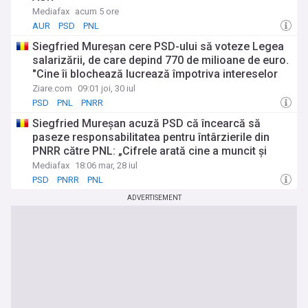
Mediafax
acum 5 ore
AUR
PSD
PNL
Siegfried Mureșan cere PSD-ului să voteze Legea
salarizării, de care depind 770 de milioane de euro.
"Cine îi blochează lucrează împotriva intereselor
României"
Ziare.com
09:01 joi, 30 iul
PSD
PNL
PNRR
Siegfried Mureșan acuză PSD că încearcă să
paseze responsabilitatea pentru întârzierile din
PNRR către PNL: „Cifrele arată cine a muncit și
cine a blocat”
Mediafax
18:06 mar, 28 iul
PSD
PNRR
PNL
ADVERTISEMENT