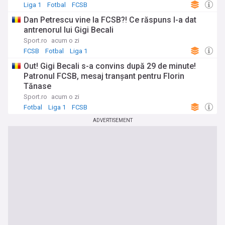
Liga 1
Fotbal
FCSB
Dan Petrescu vine la FCSB?! Ce răspuns I-a dat
antrenorul lui Gigi Becali
Sport.ro
acum o zi
FCSB
Fotbal
Liga 1
Out! Gigi Becali s-a convins după 29 de minute!
Patronul FCSB, mesaj tranșant pentru Florin
Tănase
Sport.ro
acum o zi
Fotbal
Liga 1
FCSB
ADVERTISEMENT