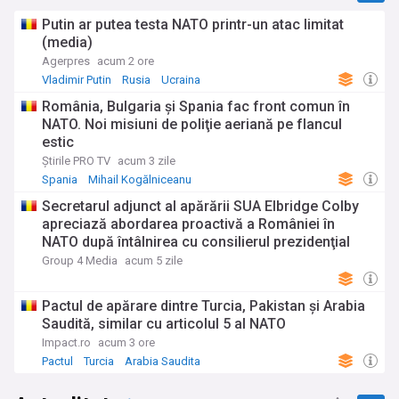
Putin ar putea testa NATO printr-un atac limitat
(media)
Agerpres
acum 2 ore
Vladimir Putin
Rusia
Ucraina
România, Bulgaria şi Spania fac front comun în
NATO. Noi misiuni de poliţie aeriană pe flancul
estic
Știrile PRO TV
acum 3 zile
Spania
Mihail Kogălniceanu
Secretarul adjunct al apărării SUA Elbridge Colby
apreciază abordarea proactivă a României în
NATO după întâlnirea cu consilierul prezidenţial
pentru securitate naţională, Marius Lazurca
Group 4 Media
acum 5 zile
Pactul de apărare dintre Turcia, Pakistan și Arabia
Saudită, similar cu articolul 5 al NATO
Impact.ro
acum 3 ore
Pactul
Turcia
Arabia Saudita