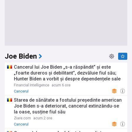
Joe Biden
Cancerul lui Joe Biden „s-a răspândit” şi este
„foarte dureros și debilitant”, dezvăluie fiul său;
Hunter Biden a vorbit și despre dependențele sale
și despre grațierea acordată de tatăl său
Financial Intelligence
acum 6 ore
Cancerul
Starea de sănătate a fostului președinte american
Joe Biden s-a deteriorat, cancerul extinzându-se
la oase, susține fiul său
Ziare.com
acum 2 ore
Cancerul