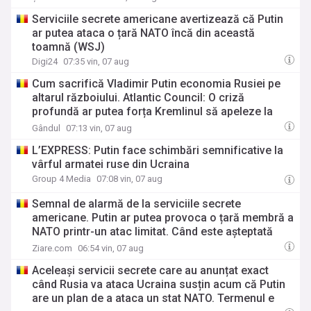
Serviciile secrete americane avertizează că Putin
ar putea ataca o țară NATO încă din această
toamnă (WSJ)
Digi24
07:35 vin, 07 aug
Cum sacrifică Vladimir Putin economia Rusiei pe
altarul războiului. Atlantic Council: O criză
profundă ar putea forța Kremlinul să apeleze la
ultimele resurse ale Băncii Centrale
Gândul
07:13 vin, 07 aug
L’EXPRESS: Putin face schimbări semnificative la
vârful armatei ruse din Ucraina
Group 4 Media
07:08 vin, 07 aug
Semnal de alarmă de la serviciile secrete
americane. Putin ar putea provoca o țară membră a
NATO printr-un atac limitat. Când este așteptată
mișcarea Rusiei
Ziare.com
06:54 vin, 07 aug
Aceleași servicii secrete care au anunțat exact
când Rusia va ataca Ucraina susțin acum că Putin
are un plan de a ataca un stat NATO. Termenul e