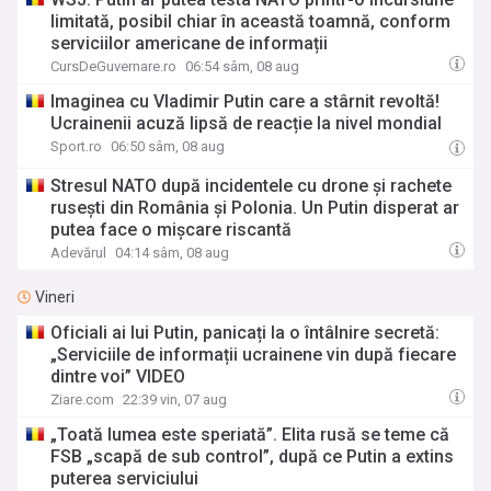
limitată, posibil chiar în această toamnă, conform
serviciilor americane de informații
CursDeGuvernare.ro
06:54 sâm, 08 aug
Imaginea cu Vladimir Putin care a stârnit revoltă!
Ucrainenii acuză lipsă de reacție la nivel mondial
Sport.ro
06:50 sâm, 08 aug
Stresul NATO după incidentele cu drone și rachete
rusești din România și Polonia. Un Putin disperat ar
putea face o mișcare riscantă
Adevărul
04:14 sâm, 08 aug
Vineri
Oficiali ai lui Putin, panicați la o întâlnire secretă:
„Serviciile de informații ucrainene vin după fiecare
dintre voi” VIDEO
Ziare.com
22:39 vin, 07 aug
„Toată lumea este speriată”. Elita rusă se teme că
FSB „scapă de sub control”, după ce Putin a extins
puterea serviciului