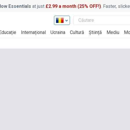
ow Essentials
at just
£2.99 a month (25% OFF!)
. Faster, slic
Educație
Internațional
Ucraina
Cultură
Știință
Mediu
Mo