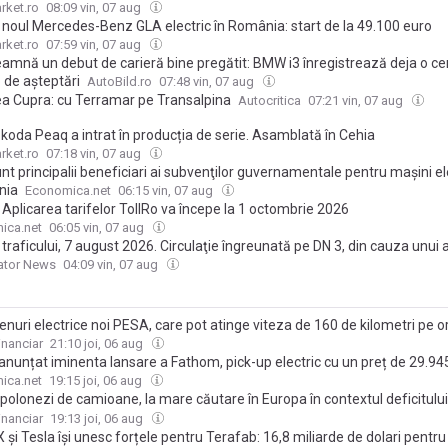
rket.ro
08:09 vin, 07 aug
i noul Mercedes-Benz GLA electric în România: start de la 49.100 euro
rket.ro
07:59 vin, 07 aug
eamnă un debut de carieră bine pregătit: BMW i3 înregistrează deja o ce
 de așteptări
AutoBild.ro
07:48 vin, 07 aug
ea Cupra: cu Terramar pe Transalpina
Autocritica
07:21 vin, 07 aug
koda Peaq a intrat în producția de serie. Asamblată în Cehia
rket.ro
07:18 vin, 07 aug
nt principalii beneficiari ai subvenţilor guvernamentale pentru mașini el
nia
Economica.net
06:15 vin, 07 aug
Aplicarea tarifelor TollRo va începe la 1 octombrie 2026
ica.net
06:05 vin, 07 aug
traficului, 7 august 2026. Circulaţie îngreunată pe DN 3, din cauza unui 
ator News
04:09 vin, 07 aug
renuri electrice noi PESA, care pot atinge viteza de 160 de kilometri pe or
n circulaţie pe rutele Bucureşti-Braşov şi Bucureşti-Constanţa. Contractul
inanciar
21:10 joi, 06 aug
i cu polonezii prevede livrarea a 62 de rame
anunțat iminenta lansare a Fathom, pick-up electric cu un preț de 29.945
ica.net
19:15 joi, 06 aug
 polonezi de camioane, la mare căutare în Europa în contextul deficitului
e pe continent, care riscă să pună presiune suplimentară pe lanţurile de
inanciar
19:13 joi, 06 aug
ionare deja fragile
și Tesla își unesc forțele pentru Terafab: 16,8 miliarde de dolari pentru