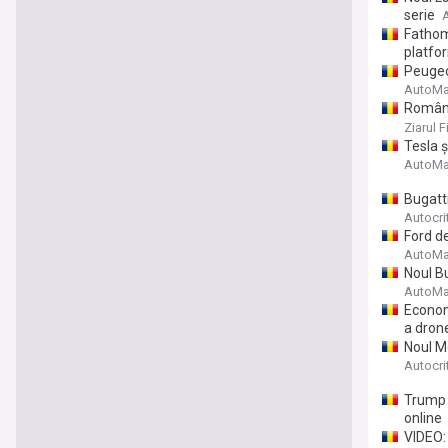
serie
A
Fathom,
platfo
Peugeo
AutoMa
Români
energet
Ziarul F
fabrica
Tesla ș
energi
AutoMa
Bugatti
Autocri
Ford de
AutoMa
Noul B
AutoMa
Econom
a dron
Noul M
Autocri
Trump s
online
VIDEO: