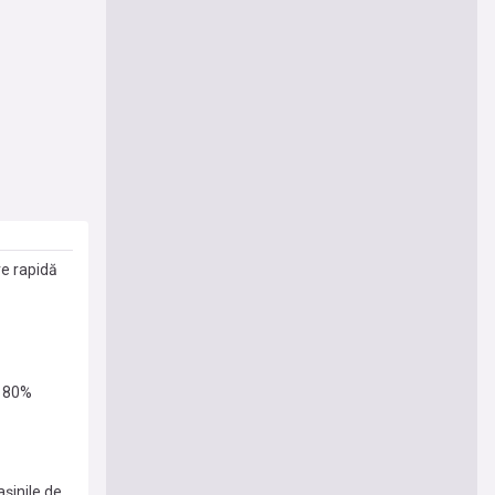
re rapidă
a 80%
șinile de