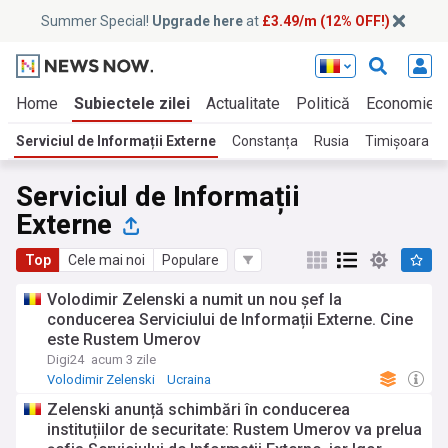
Summer Special!
Upgrade here
at
£3.49/m (12% OFF!)
Home
Subiectele zilei
Actualitate
Politică
Economie
Serviciul de Informații Externe
Constanța
Rusia
Timișoara
Serviciul de Informații
Externe
Top
Cele mai noi
Populare
Volodimir Zelenski a numit un nou șef la
conducerea Serviciului de Informații Externe. Cine
este Rustem Umerov
Digi24
acum 3 zile
Volodimir Zelenski
Ucraina
Serviciului de Informatii Externe
Zelenski anunță schimbări în conducerea
instituțiilor de securitate: Rustem Umerov va prelua