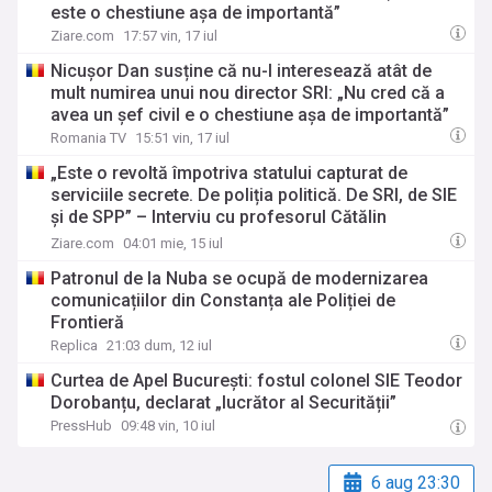
este o chestiune așa de importantă”
Ziare.com
17:57 vin, 17 iul
Nicușor Dan susține că nu-l interesează atât de
mult numirea unui nou director SRI: „Nu cred că a
avea un șef civil e o chestiune așa de importantă”
Romania TV
15:51 vin, 17 iul
„Este o revoltă împotriva statului capturat de
serviciile secrete. De poliția politică. De SRI, de SIE
și de SPP” – Interviu cu profesorul Cătălin
Avramescu
Ziare.com
04:01 mie, 15 iul
Patronul de la Nuba se ocupă de modernizarea
comunicațiilor din Constanța ale Poliției de
Frontieră
Replica
21:03 dum, 12 iul
Curtea de Apel București: fostul colonel SIE Teodor
Dorobanțu, declarat „lucrător al Securității”
PressHub
09:48 vin, 10 iul
6 aug 23:30