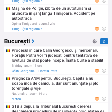
Timiș
Știri regionale
Mașină de Poliție, izbită de un autoturism și
aruncată în șanț lângă Timișoara. Accident pe
autostradă
Opinia Timișoarei
acum 2 zile
Timiș
Știri regionale
București
Procesul în care Călin Georgescu și mercenarul
Horațiu Potra vor fi judecați pentru tentativă de
lovitură de stat poate începe. Înalta Curte a stabilit
definitiv că rechizitoriul a fost întocmit legal și a
Biziday
acum 13 ore
dispus începerea procesului pe fond.
Călin Georgescu
Horatiu Potra
Prognoza ANM pentru București. Capitala nu
scapă încă de caniculă, dar sunt anunțate și ploi
torențiale și vijelii
National.ro
acum 14 ore
Meteo
STB a depus la Tribunalul București cererea
deschiderii procedurii de insolvență. Societatea dă