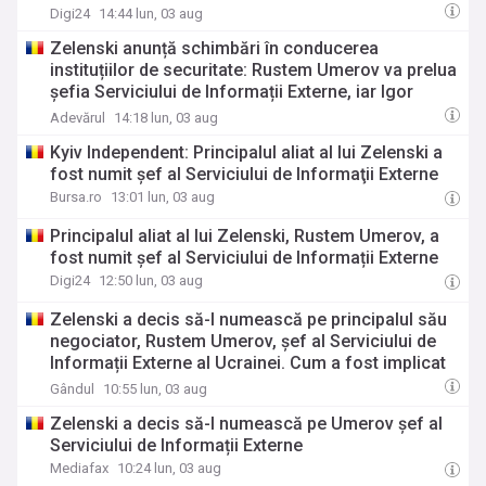
Digi24
14:44 lun, 03 aug
Zelenski anunță schimbări în conducerea
instituțiilor de securitate: Rustem Umerov va prelua
șefia Serviciului de Informații Externe, iar Igor
Klimenko va conduce Consiliul Național de
Adevărul
14:18 lun, 03 aug
Securitate
Kyiv Independent: Principalul aliat al lui Zelenski a
fost numit şef al Serviciului de Informaţii Externe
Bursa.ro
13:01 lun, 03 aug
Principalul aliat al lui Zelenski, Rustem Umerov, a
fost numit șef al Serviciului de Informații Externe
Digi24
12:50 lun, 03 aug
Zelenski a decis să-l numească pe principalul său
negociator, Rustem Umerov, șef al Serviciului de
Informații Externe al Ucrainei. Cum a fost implicat
în scandalul de corupție „Midas”
Gândul
10:55 lun, 03 aug
Zelenski a decis să-l numească pe Umerov șef al
Serviciului de Informații Externe
Mediafax
10:24 lun, 03 aug