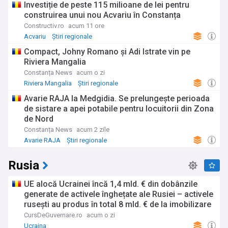
Investiție de peste 115 milioane de lei pentru
construirea unui nou Acvariu în Constanța
Constructiv.ro
acum 11 ore
Acvariu
Știri regionale
Compact, Johny Romano și Adi Istrate vin pe
Riviera Mangalia
Constanța News
acum o zi
Riviera Mangalia
Știri regionale
Avarie RAJA la Medgidia. Se prelungește perioada
de sistare a apei potabile pentru locuitorii din Zona
de Nord
Constanța News
acum 2 zile
Avarie RAJA
Știri regionale
Rusia
UE alocă Ucrainei încă 1,4 mld. € din dobânzile
generate de activele înghețate ale Rusiei – activele
rusești au produs în total 8 mld. € de la imobilizare
CursDeGuvernare.ro
acum o zi
Ucraina