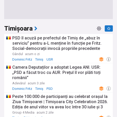
Timișoara
PSD îl acuză pe prefectul de Timiș de „abuz în
serviciu” pentru a-L menține în funcție pe Fritz.
Social-democrații invocă propriile precedente
Gândul
acum o zi
Dominic Fritz
Timiș
USR
Camera Deputaților a adoptat Legea ANI. USR:
„PSD a făcut troc cu AUR. Prețul îl vor plăti toți
românii”
Adevărul
acum 3 zile
Dominic Fritz
Timiș
PSD
Peste 100.000 de participanți au celebrat orașul la
Ziua Timișoarei | Timișoara City Celebration 2026.
Ediția de anul viitor va avea loc între 30 iulie și 3
august 2027
Group 4 Media
acum 2 zile