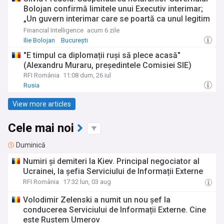
Bolojan confirmă limitele unui Executiv interimar;
„Un guvern interimar care se poartă ca unul legitim
nu este o dovadă de patriotism, ci un precedent
Financial Intelligence
acum 6 zile
constituțional periculos”
Ilie Bolojan
București
"E timpul ca diplomații ruși să plece acasă"
(Alexandru Muraru, președintele Comisiei SIE)
RFI România
11:08 dum, 26 iul
Rusia
View more articles
Cele mai noi
Duminică
Numiri și demiteri la Kiev. Principal negociator al
Ucrainei, la șefia Serviciului de Informații Externe
RFI România
17:32 lun, 03 aug
Volodimir Zelenski a numit un nou șef la
conducerea Serviciului de Informații Externe. Cine
este Rustem Umerov