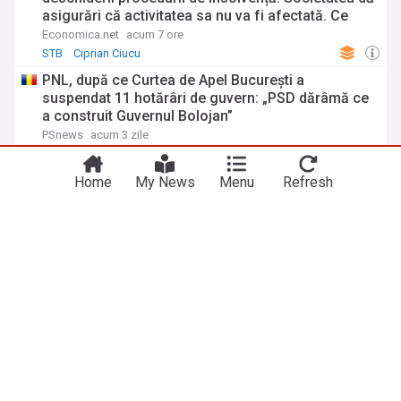
asigurări că activitatea sa nu va fi afectată. Ce
spune Ciucu
Economica.net
acum 7 ore
STB
Ciprian Ciucu
PNL, după ce Curtea de Apel București a
suspendat 11 hotărâri de guvern: „PSD dărâmă ce
a construit Guvernul Bolojan”
PSnews
acum 3 zile
PSD
Curtea de Apel Bucuresti
Ilie Bolojan
ADVERTISEMENT
Home
My News
Menu
Refresh