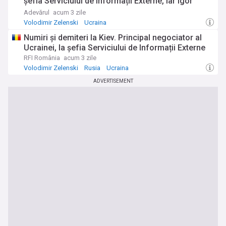
șefia Serviciului de Informații Externe, iar Igor
Klimenko va conduce Consiliul Național de
Adevărul
acum 3 zile
Securitate
Volodimir Zelenski
Ucraina
Serviciului de Informatii Externe
Numiri și demiteri la Kiev. Principal negociator al
Ucrainei, la șefia Serviciului de Informații Externe
RFI România
acum 3 zile
Volodimir Zelenski
Rusia
Ucraina
ADVERTISEMENT