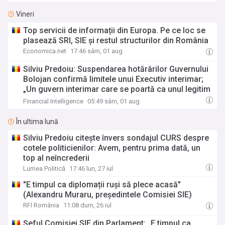
Vineri
Top servicii de informații din Europa. Pe ce loc se
plasează SRI, SIE și restul structurilor din România
Economica.net
17:46 sâm, 01 aug
Silviu Predoiu: Suspendarea hotărârilor Guvernului
Bolojan confirmă limitele unui Executiv interimar;
„Un guvern interimar care se poartă ca unul legitim
nu este o dovadă de patriotism, ci un precedent
Financial Intelligence
05:49 sâm, 01 aug
constituțional periculos”
În ultima lună
Silviu Predoiu citește învers sondajul CURS despre
cotele politicienilor: Avem, pentru prima dată, un
top al neîncrederii
Lumea Politică
17:46 lun, 27 iul
"E timpul ca diplomații ruși să plece acasă"
(Alexandru Muraru, președintele Comisiei SIE)
RFI România
11:08 dum, 26 iul
Șeful Comisiei SIE din Parlament: „E timpul ca