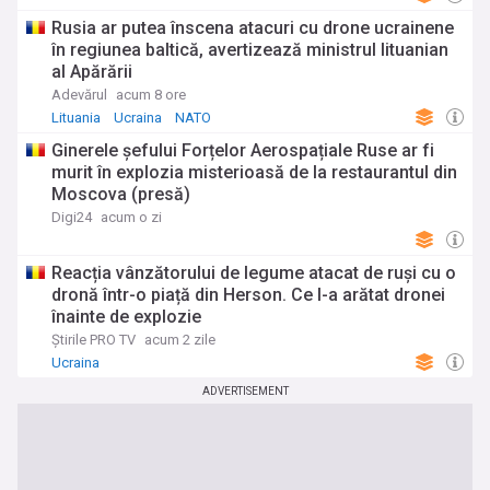
Rusia ar putea înscena atacuri cu drone ucrainene
în regiunea baltică, avertizează ministrul lituanian
al Apărării
Adevărul
acum 8 ore
Lituania
Ucraina
NATO
Ginerele șefului Forțelor Aerospațiale Ruse ar fi
murit în explozia misterioasă de la restaurantul din
Moscova (presă)
Digi24
acum o zi
Reacția vânzătorului de legume atacat de ruși cu o
dronă într-o piață din Herson. Ce I-a arătat dronei
înainte de explozie
Știrile PRO TV
acum 2 zile
Ucraina
ADVERTISEMENT