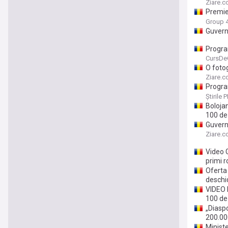
Starea 
Ziare.
Premie
dacă d
Group 
„Diasp
Guvern
Progra
100 mil
CursDe
O foto
Românc
Ziare.
Program
Boloja
Știrile 
Boloja
100 de
Guvern
de eur
Ziare.
Video G
primi r
Oferta 
deschi
VIDEO 
100 de
„Diasp
200.00
Minist