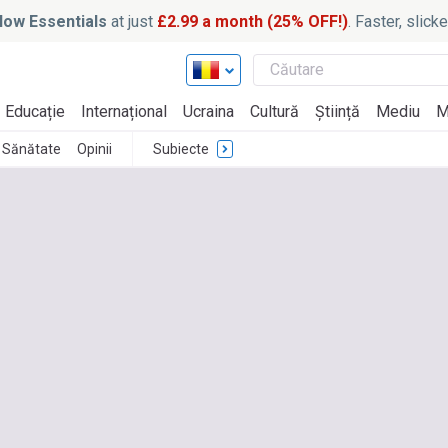
ow Essentials
at just
£2.99 a month (25% OFF!)
. Faster, slic
Educație
Internațional
Ucraina
Cultură
Știință
Mediu
M
Sănătate
Opinii
Subiecte