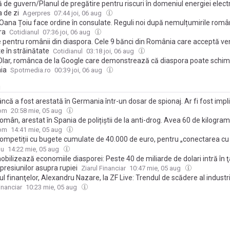
 de guvern/Planul de pregătire pentru riscuri în domeniul energiei electr
 de zi
Agerpres
07:44 joi, 06 aug
Oana Țoiu face ordine în consulate. Reguli noi după nemulțumirile român
ra
Cotidianul
07:36 joi, 06 aug
 pentru românii din diaspora. Cele 9 bănci din România care acceptă ven
e în străinătate
Cotidianul
03:18 joi, 06 aug
Olar, românca de la Google care demonstrează că diaspora poate schi
ia
Spotmedia.ro
00:39 joi, 06 aug
i
că a fost arestată în Germania într-un dosar de spionaj. Ar fi fost impli
plot ce viza asasinarea unui important director din industria de drone
com
20:58 mie, 05 aug
omân, arestat în Spania de polițiștii de la anti-drog. Avea 60 de kilogra
ana în camion. Unde ascunsese drogurile
com
14:41 mie, 05 aug
ompetiții cu bugete cumulate de 40.000 de euro, pentru „conectarea cu
fică”, anunțate de Autoritatea Națională pentru Cercetare. Banii – pentru
du
14:22 mie, 05 aug
rtul, cazarea și diurna cercetătorilor participanți
obilizează economiile diasporei: Peste 40 de miliarde de dolari intră în 
presiunilor asupra rupiei
Ziarul Financiar
10:47 mie, 05 aug
ul finanţelor, Alexandru Nazare, la ZF Live: Trendul de scădere al industri
t. Avem scheme de sprijin pentru românii din diaspora, pentru investiţii 
inanciar
10:23 mie, 05 aug
ogie, o schemă de garanţii pentru IMM-uri. Vrem ca anul 2027 să ne prin
aceste instrumente active