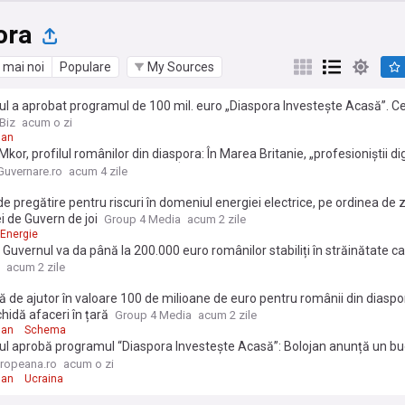
ora
 mai noi
Populare
My Sources
l a aprobat programul de 100 mil. euro „Diaspora Investește Acasă”. Ce
mi cei care vor să deschidă afaceri în România
Biz
acum o zi
jan
Mkor, profilul românilor din diaspora: În Marea Britanie, „profesioniștii dig
nia, „specialiștii pragmatici” – În Italia, ”veteranii nostalgici”. Concluziil
uvernare.ro
acum 4 zile
de pregătire pentru riscuri în domeniul energiei electrice, pe ordinea de z
i de Guvern de joi
Group 4 Media
acum 2 zile
Energie
 Guvernul va da până la 200.000 euro românilor stabiliți în străinătate car
 firme în România. Programul „Diaspora Investește Acasă” are fonduri
acum 2 zile
e de euro
de ajutor în valoare 100 de milioane de euro pentru românii din diaspo
hidă afaceri în țară
Group 4 Media
acum 2 zile
jan
Schema
ul aprobă programul “Diaspora Investește Acasă”: Bolojan anunță un b
oane de euro pentru românii din străinătate care deschid afaceri în Ro
ropeana.ro
acum o zi
jan
Ucraina