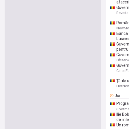
afaceri
Guvern
pot pri
Revista
Românii
NewMon
Banca 
busine
Guvern
pentru 
Guvern
Observ
Guvern
100 de
CaleaE
Țările
HotNew
Joi
Progra
pentru
Spotme
Ilie B
de mil
Un româ