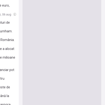
e euro,
mul
oi, 06 aug
turi de
 Burnham.
n România.
e a alocat
de milioane
anciar pot
ntru
este de
până la
iaspora