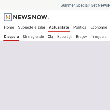
Summer Special! Get
NewsN
Home
Subiectele zilei
Actualitate
Politică
Economie
Diaspora
Știri regionale
Cluj
București
Brașov
Timișoara