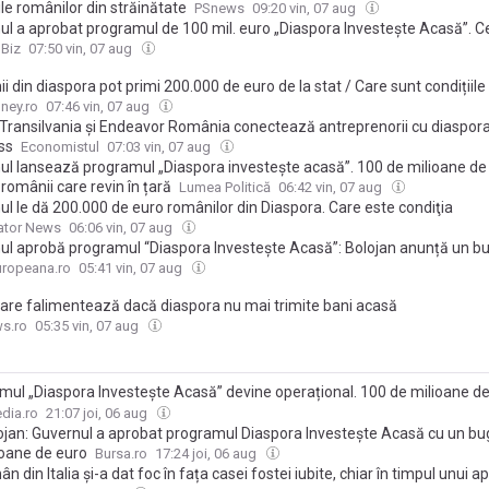
le românilor din străinătate
PSnews
09:20 vin, 07 aug
ul a aprobat programul de 100 mil. euro „Diaspora Investește Acasă”. Ce
mi cei care vor să deschidă afaceri în România
 Biz
07:50 vin, 07 aug
 din diaspora pot primi 200.000 de euro de la stat / Care sunt condițiile
ey.ro
07:46 vin, 07 aug
Transilvania și Endeavor România conectează antreprenorii cu diaspor
ss
Economistul
07:03 vin, 07 aug
ul lansează programul „Diaspora investește acasă”. 100 de milioane de
românii care revin în țară
Lumea Politică
06:42 vin, 07 aug
ul le dă 200.000 de euro românilor din Diaspora. Care este condiţia
ator News
06:06 vin, 07 aug
ul aprobă programul “Diaspora Investește Acasă”: Bolojan anunță un b
 milioane de euro pentru românii din străinătate care deschid afaceri î
uropeana.ro
05:41 vin, 07 aug
 care falimentează dacă diaspora nu mai trimite bani acasă
s.ro
05:35 vin, 07 aug
mul „Diaspora Investește Acasă” devine operațional. 100 de milioane d
 românii din străinătate care vor să deschidă afaceri acasă
dia.ro
21:07 joi, 06 aug
olojan: Guvernul a aprobat programul Diaspora Investeşte Acasă cu un b
ioane de euro
Bursa.ro
17:24 joi, 06 aug
n din Italia și-a dat foc în fața casei fostei iubite, chiar în timpul unui ap