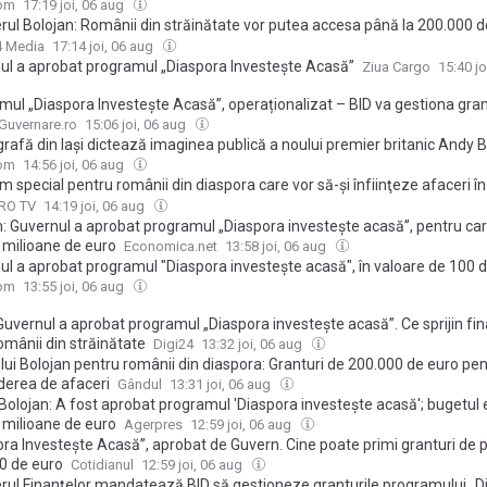
bărbatului este critică
com
17:19 joi, 06 aug
rul Bolojan: Românii din străinătate vor putea accesa până la 200.000 d
oresc să își deschidă o afacere în România / Guvernul a aprobat progra
4 Media
17:14 joi, 06 aug
ora Investește Acasă”
ul a aprobat programul „Diaspora Investește Acasă”
Ziua Cargo
15:40 j
mul „Diaspora Investește Acasă”, operaționalizat – BID va gestiona gran
. € pentru antreprenorii români plecați în străinătate
Guvernare.ro
15:06 joi, 06 aug
grafă din Iași dictează imaginea publică a noului premier britanic Andy
a a lucrat și pentru Keir Starmer și The Guardian FOTO
com
14:56 joi, 06 aug
 special pentru românii din diaspora care vor să-şi înfiinţeze afaceri î
n: „Maximum 200.000 de euro”
PRO TV
14:19 joi, 06 aug
n: Guvernul a aprobat programul „Diaspora investeşte acasă”, pentru car
 milioane de euro
Economica.net
13:58 joi, 06 aug
ul a aprobat programul "Diaspora investește acasă", în valoare de 100 
o. Un beneficiar poate primi 200.000 de euro VIDEO
com
13:55 joi, 06 aug
uvernul a aprobat programul „Diaspora investește acasă”. Ce sprijin fin
omânii din străinătate
Digi24
13:32 joi, 06 aug
lui Bolojan pentru românii din diaspora: Granturi de 200.000 de euro pe
derea de afaceri
Gândul
13:31 joi, 06 aug
Bolojan: A fost aprobat programul 'Diaspora investește acasă'; bugetul 
 milioane de euro
Agerpres
12:59 joi, 06 aug
ora Investește Acasă”, aprobat de Guvern. Cine poate primi granturi de 
0 de euro
Cotidianul
12:59 joi, 06 aug
erul Finanțelor mandatează BID să gestioneze granturile programului „D