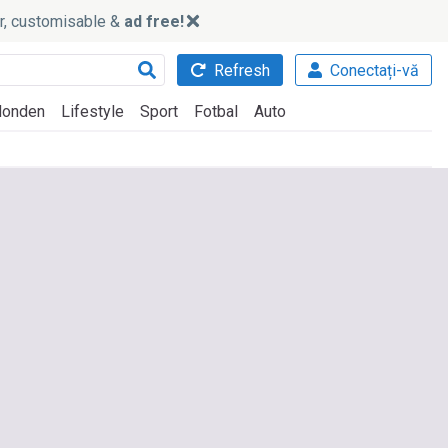
ker, customisable &
ad free!
Refresh
Conectați-vă
onden
Lifestyle
Sport
Fotbal
Auto