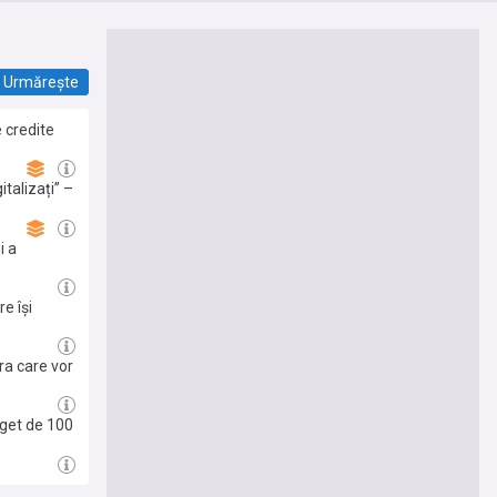
Urmărește
 credite
italizați” –
e
i a
e își
 de 100 de
ra care vor
uget de 100
mânia