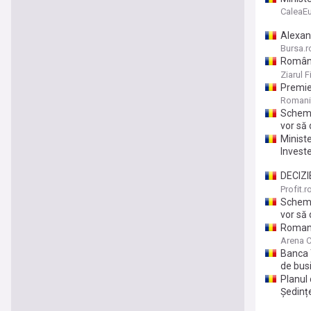
Investe
CaleaE
pentru 
Alexan
Bursa.r
Românii
Bugetul
Ziarul F
grantur
Premier
de inv
deschi
Romani
de eur
Schemă
vor să 
Minist
Invest
DECIZIE
deschi
Profit.r
milioa
Schemă
vor să 
Romani
Arena C
Banca 
de busi
Planul 
Şedințe