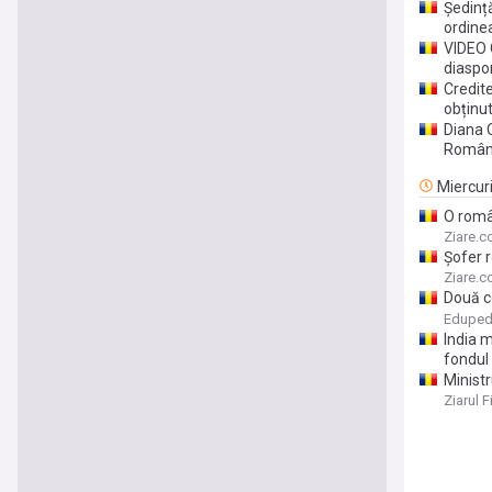
Ședință
ordinea
VIDEO 
diaspo
Credite
obținut
Diana 
Român
Miercur
O român
un com
Ziare.
Șofer r
mariju
Ziare.
Două c
științi
Edupe
transpo
India m
fondul 
Ministr
reversa
Ziarul F
tehnol
toate 