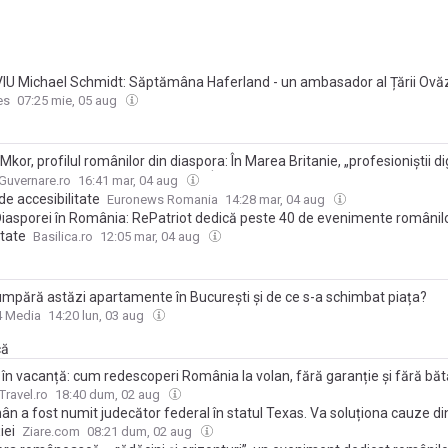
IU Michael Schmidt: Săptămâna Haferland - un ambasador al Țării Ovăz
rmă de promovare pentru antreprenorii locali
es
07:25 mie, 05 aug
Mkor, profilul românilor din diaspora: În Marea Britanie, „profesioniștii dig
rmania, „specialiștii pragmatici” – În Italia, ”veteranii nostalgici”. Concluzi
Guvernare.ro
16:41 mar, 04 aug
e accesibilitate
Euronews Romania
14:28 mar, 04 aug
 Diasporei în România: RePatriot dedică peste 40 de evenimente românilo
ătate
Basilica.ro
12:05 mar, 04 aug
umpără astăzi apartamente în București și de ce s-a schimbat piața?
4 Media
14:20 lun, 03 aug
că
în vacanță: cum redescoperi România la volan, fără garanție și fără băt
Travel.ro
18:40 dum, 02 aug
ân a fost numit judecător federal în statul Texas. Va soluționa cauze d
iei
Ziare.com
08:21 dum, 02 aug