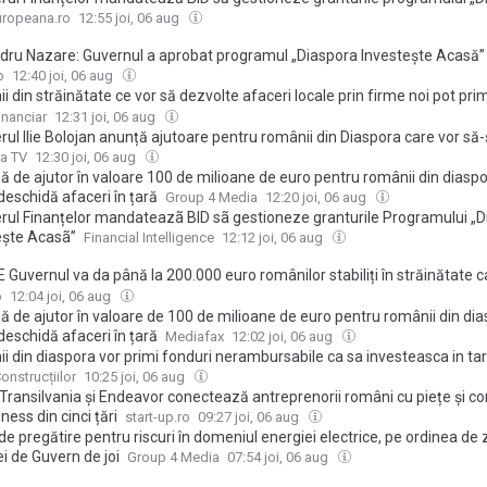
ște Acasă”: Românii din străinătate pot primi finanțări de până la 200.
uropeana.ro
12:55 joi, 06 aug
afaceri în țară
dru Nazare: Guvernul a aprobat programul „Diaspora Investeşte Acasă”
o
12:40 joi, 06 aug
 din străinătate ce vor să dezvolte afaceri locale prin firme noi pot prim
 alocat de Ministerul Finanţelor: 100 mil. euro. BID, mandatată să gesti
inanciar
12:31 joi, 06 aug
ile programului „Diaspora Investeşte Acasă”. Granturile: până la 60% din
ul Ilie Bolojan anunță ajutoare pentru românii din Diaspora care vor să-
estiţii, maximum 200.000 de euro/beneficiar
dă afaceri în România: „Li se va pune la dispoziție un credit de maximu
a TV
12:30 joi, 06 aug
o”
 de ajutor în valoare 100 de milioane de euro pentru românii din diasp
deschidă afaceri în țară
Group 4 Media
12:20 joi, 06 aug
erul Finanțelor mandateazã BID sã gestioneze granturile Programului „
ește Acasã”
Financial Intelligence
12:12 joi, 06 aug
 Guvernul va da până la 200.000 euro românilor stabiliți în străinătate ca
d firme în România. Programul „Diaspora Investește Acasă” are fonduri
o
12:04 joi, 06 aug
ne de euro
 de ajutor în valoare de 100 de milioane de euro pentru românii din di
deschidă afaceri în țară
Mediafax
12:02 joi, 06 aug
i din diaspora vor primi fonduri nerambursabile ca sa investeasca in ta
onstrucțiilor
10:25 joi, 06 aug
Transilvania și Endeavor conectează antreprenorii români cu piețe și co
ness din cinci țări
start-up.ro
09:27 joi, 06 aug
de pregătire pentru riscuri în domeniul energiei electrice, pe ordinea de z
i de Guvern de joi
Group 4 Media
07:54 joi, 06 aug