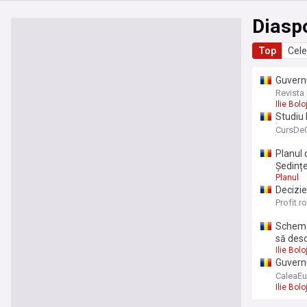
Diasp
Top
Cele
Guvernu
pot pri
Revista 
Ilie Bolo
Studiu 
În Germa
CursDeG
Planul 
Şedințe
Planul
Decizie
deschid
Profit.ro
milioan
Schemă 
să desc
Ilie Bolo
Guvern
de mili
CaleaEu
Ilie Bolo