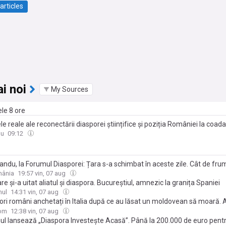
articles
i noi
My Sources
ele 8 ore
e reale ale reconectării diasporei științifice și poziția României la coada
ne în cercetare-dezvoltare / Op Ed Profesorul Eduard Stoica, conferenți
du
09:12
tea de Științe Economice a Universității „Lucian Blaga” din Sibiu
ndu, la Forumul Diasporei: Țara s-a schimbat în aceste zile. Cât de frum
 mulțime să fie aici, nu doar în august
mânia
19:57 vin, 07 aug
re și-a uitat aliatul și diaspora. Bucureștiul, amnezic la granița Spaniei
nul
14:31 vin, 07 aug
ori români anchetați în Italia după ce au lăsat un moldovean să moară.
nța abia la 2 ore după infarctul cauzat de caniculă
com
12:38 vin, 07 aug
ul lansează „Diaspora Investește Acasă”. Până la 200.000 de euro pent