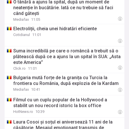
O tânără a ajuns la spital, după un moment de
neatenție în bucătărie. Iată ce nu trebuie să faci
când gătești
Mediafax
11:05
Electroliții, cheia unei hidratări eficiente
Cotidianul
11:01
Suma incredibilă pe care o româncă a trebuit să o
plătească după ce a ajuns la un spital în SUA: „Asta
este America”
Click.ro
11:01
Bulgaria mută forțe de la granița cu Turcia la
frontiera cu România, după explozia de la Kardam
Mediafax
10:41
Filmul cu un cuplu popular de la Hollywood a
stabilit un nou record istoric la box office
HotNews.ro
10:39
Laura Cosoi și soțul ei aniversează 11 ani de la
căsătorie. Mesajul emoționant transmis de