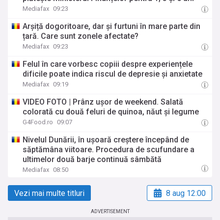
Mediafax
09:23
Arșiță dogoritoare, dar și furtuni în mare parte din
țară. Care sunt zonele afectate?
Mediafax
09:23
Felul în care vorbesc copiii despre experiențele
dificile poate indica riscul de depresie și anxietate
Mediafax
09:19
VIDEO FOTO | Prânz ușor de weekend. Salată
colorată cu două feluri de quinoa, năut și legume
G4Food.ro
09:07
Nivelul Dunării, în ușoară creștere începând de
săptămâna viitoare. Procedura de scufundare a
ultimelor două barje continuă sâmbătă
Mediafax
08:50
Vezi mai multe titluri
8 aug 12:00
ADVERTISEMENT