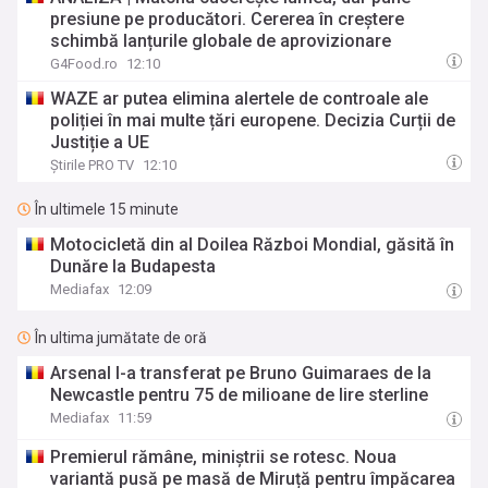
presiune pe producători. Cererea în creștere
schimbă lanțurile globale de aprovizionare
G4Food.ro
12:10
WAZE ar putea elimina alertele de controale ale
poliției în mai multe țări europene. Decizia Curții de
Justiție a UE
Știrile PRO TV
12:10
În ultimele 15 minute
Motocicletă din al Doilea Război Mondial, găsită în
Dunăre la Budapesta
Mediafax
12:09
În ultima jumătate de oră
Arsenal l-a transferat pe Bruno Guimaraes de la
Newcastle pentru 75 de milioane de lire sterline
Mediafax
11:59
Premierul rămâne, miniștrii se rotesc. Noua
variantă pusă pe masă de Miruță pentru împăcarea