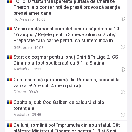
FOTO. O fustă transparentă purtată de Charlize
Theron la o conferință de presă provoacă atenția
presei americane
HotNews.ro
10:08
Meniu săptămânal complet pentru săptămâna 10-
16 august/ Rețete pentru 3 mese zilnic și 7 zile/
Preparate fără carne pentru că suntem încă în
Postul Sf. Mării până pe 15 august
G4Food.ro
10:08
Start de coșmar pentru Ionuț Chirilă în Liga 2. CS
Dinamo a fost spulberată cu 5-1 la Slatina
Mediafax
10:00
Cea mai mică garsonieră din România, scoasă la
vânzare! Are sub 4 metri pătrați
Click.ro
09:49
Capitala, sub Cod Galben de căldură și ploi
torențiale
Mediafax
09:48
De luni, românii pot împrumuta din nou statul. Cât
plătește Ministerul Finanțelor pentru 1, 3 și 5 ani