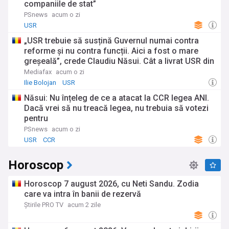
companiile de stat”
PSnews
acum o zi
USR
„USR trebuie să susțină Guvernul numai contra
reforme și nu contra funcții. Aici a fost o mare
greșeală”, crede Claudiu Năsui. Cât a livrat USR din
propriul program de guvernare
Mediafax
acum o zi
Ilie Bolojan
USR
Năsui: Nu înțeleg de ce a atacat la CCR legea ANI.
Dacă vrei să nu treacă legea, nu trebuia să votezi
pentru
PSnews
acum o zi
USR
CCR
Horoscop
Horoscop 7 august 2026, cu Neti Sandu. Zodia
care va intra în banii de rezervă
Știrile PRO TV
acum 2 zile