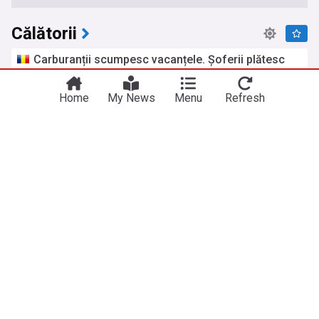
Călătorii
You're on our Romanian edition. Why not
Carburanții scumpesc vacanțele. Șoferii plătesc
Take me there
try out our US edition?
cu până la 500 de lei mai mult pentru un drum în
Grecia sau Turcia
Home
My News
Menu
Refresh
Euronews Romania
acum 6 zile
„Vânătorii de urși” provoacă haos pe
Transfăgărășan. Problemele ignorate ale celebrei
șosele
Adevărul
acum 6 zile
Transfagarasanul
Portugalia și Spania, în topul celor mai
avantajoase destinații pentru vacanțele în familie.
Unde se află România în clasament
Euronews Romania
acum 2 zile
Acasă, în vacanță: cum redescoperi România la
volan, fără garanție și fără bătăi de cap