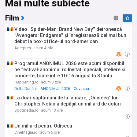
Mai multe subiecte
ingenioase pentru casa dvs. sau pur și simplu doriți să fiți la
curent cu ultimele tendințe în modă, frumusețe și design
interior, secțiunea noastră de lifestyle vă ține conectat(ă) la
Film
tot ce contează.
Video ''Spider-Man: Brand New Day'' detronează
Pentru pasionații de astrologie, fluxul nostru include și cele
''Avengers: Endgame'' și înregistrează cel mai bun
mai recente horoscoape publicate de diverse surse, de la
debut la box-office-ul nord-american
previziuni zilnice până la analize astrologice aprofundate.
Fie că tratați horoscopul ca pe un ghid spiritual, o sursă de
Agerpres
acum 4 zile
divertisment sau pur și simplu ca pe un punct de plecare
pentru autoreflecție, veți găsi întotdeauna cele mai recente
Programul ANONIMUL 2026 este acum disponibil
previziuni astrologice în fluxul nostru de știri.
pe festival-anonimul.ro Invitați speciali, ateliere și
concerte, toate între 10-16 august la Sfântu
Bucurați-vă de o selecție vastă de rețete apetisante și
creative, adunate din cele mai apreciate bloguri și publicații
Gheorghe
Happening.ro
acum 3 zile
culinare. De la preparate tradiționale până la experimente
Delta Dunării
ANONIMUL 2026
Covasna
gastronomice îndrăznețe, de la rețete rapide și sănătoase
La doar săptămâni de la lansare, „Odiseea” lui
până la deserturi sofisticate, fluxul nostru vă inspiră să
explorați noi arome și tehnici în bucătărie. Veți descoperi, de
Christopher Nolan a depășit un miliard de dolari
asemenea, sfaturi practice pentru gătitul în familie, pentru
Spotmedia.ro
acum 13 ore
organizarea meselor festive și pentru crearea unor platouri
impresionante, toate menite să transforme fiecare masă
într-o experiență memorabilă.
Un miliard pentru Odiseea
CineMagia.ro
acum 5 ore
Dincolo de articolele despre mâncare, modă și frumusețe,