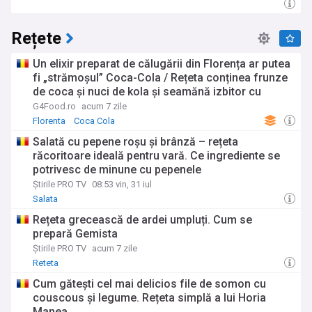
fluxul nostru de lifestyle acoperă subiecte variate și
captivante, de la călătorii și well-being până la dezvoltare
Rețete
personală și relații. Prin agregarea celor mai interesante și
valoroase articole din numeroase surse de încredere, vă
oferim o perspectivă bogată și echilibrată asupra tuturor
Un elixir preparat de călugării din Florența ar putea
aspectelor vieții moderne. Fie că sunteți în căutarea unor
fi „strămoșul” Coca-Cola / Rețeta conținea frunze
soluții practice, a unor surse de inspirație sau pur și simplu
de coca și nuci de kola și seamănă izbitor cu
doriți să vă lărgiți orizonturile, secțiunea noastră de lifestyle
băutura celebră de azi
G4Food.ro
acum 7 zile
este ghidul dvs. de încredere.
Florenta
Coca Cola
Cu actualizări constante și o selecție atent realizată de
Salată cu pepene roșu și brânză – rețeta
articole din domeniul lifestyle, horoscop și rețete, fluxul
răcoritoare ideală pentru vară. Ce ingrediente se
nostru NewsNow este destinația ideală pentru cititorii care
potrivesc de minune cu pepenele
doresc să își îmbogățească viața și să rămână conectați la
Știrile PRO TV
08:53 vin, 31 iul
tendințele actuale. Rămâneți cu ochii pe fluxul nostru pentru
o sursă nesfârșită de inspirație și sfaturi practice, menite să
Salata
vă ajute să trăiți o viață împlinită și plină de savoare!
Rețeta grecească de ardei umpluți. Cum se
prepară Gemista
Știrile PRO TV
acum 7 zile
Reteta
Cum gătești cel mai delicios file de somon cu
couscous şi legume. Rețeta simplă a lui Horia
Manea