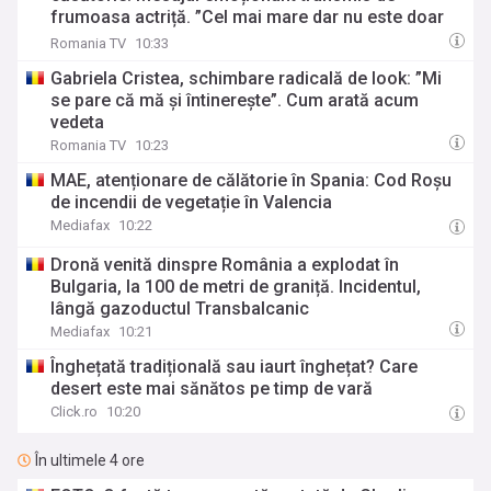
frumoasa actriță. ”Cel mai mare dar nu este doar
familia pe care am construit-o, ci că am avut
Romania TV
10:33
alături omul potrivit cu care să o construiesc”
Gabriela Cristea, schimbare radicală de look: ”Mi
se pare că mă și întinerește”. Cum arată acum
vedeta
Romania TV
10:23
MAE, atenționare de călătorie în Spania: Cod Roșu
de incendii de vegetație în Valencia
Mediafax
10:22
Dronă venită dinspre România a explodat în
Bulgaria, la 100 de metri de graniță. Incidentul,
lângă gazoductul Transbalcanic
Mediafax
10:21
Înghețată tradițională sau iaurt înghețat? Care
desert este mai sănătos pe timp de vară
Click.ro
10:20
În ultimele 4 ore