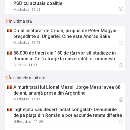
PSD cu actuala coaliție
Mediafax
11:51
În ultima oră
Omul înlăturat de Orbán, propus de Péter Magyar
președinte al Ungariei. Cine este András Baka
Mediafax
11:43
88.000 de tineri din 150 de țări vor să studieze în
România. Ce îi atrage la universitățile românești
Click.ro
11:21
În ultimele două ore
A murit tatăl lui Lionel Messi. Jorge Messi avea 68
de ani, anunță presa din Argentina
Mediafax
11:14
Înghețată sau desert lactat congelat? Denumirile
de pe piața din România pot ascunde rețete diferite
G4Food.ro
11:09