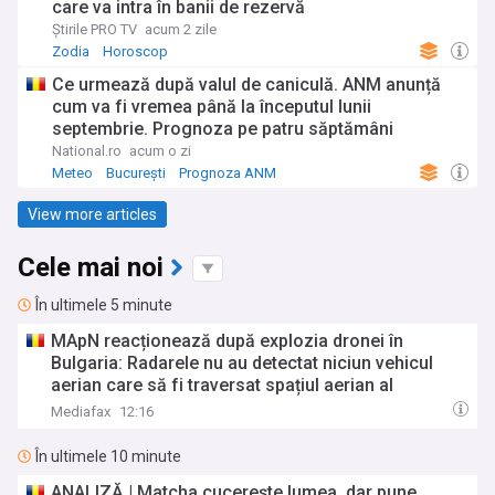
care va intra în banii de rezervă
Știrile PRO TV
acum 2 zile
Zodia
Horoscop
Ce urmează după valul de caniculă. ANM anunță
cum va fi vremea până la începutul lunii
septembrie. Prognoza pe patru săptămâni
National.ro
acum o zi
Meteo
București
Prognoza ANM
View more articles
Cele mai noi
În ultimele 5 minute
MApN reacționează după explozia dronei în
Bulgaria: Radarele nu au detectat niciun vehicul
aerian care să fi traversat spațiul aerian al
României
Mediafax
12:16
În ultimele 10 minute
ANALIZĂ | Matcha cucerește lumea, dar pune