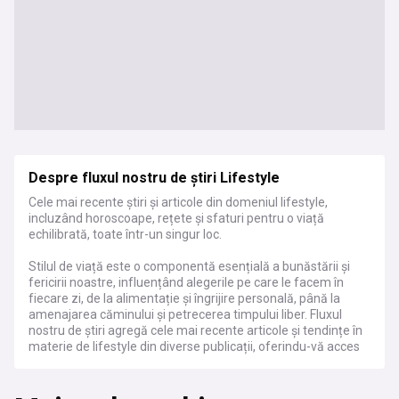
Despre fluxul nostru de știri Lifestyle
Cele mai recente știri și articole din domeniul lifestyle,
incluzând horoscoape, rețete și sfaturi pentru o viață
echilibrată, toate într-un singur loc.
Stilul de viață este o componentă esențială a bunăstării și
fericirii noastre, influențând alegerile pe care le facem în
fiecare zi, de la alimentație și îngrijire personală, până la
amenajarea căminului și petrecerea timpului liber. Fluxul
nostru de știri agregă cele mai recente articole și tendințe în
materie de lifestyle din diverse publicații, oferindu-vă acces
la o gamă largă de sfaturi practice, idei creative și povești
inspiraționale. Indiferent dacă sunteți în căutarea unor
ponturi pentru un stil de viață sănătos, a unor soluții