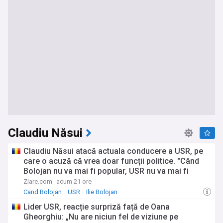
Claudiu Năsui
Claudiu Năsui atacă actuala conducere a USR, pe
care o acuză că vrea doar funcții politice. "Când
Bolojan nu va mai fi popular, USR nu va mai fi
alături de el"
Ziare.com
acum 21 ore
Cand Bolojan
USR
Ilie Bolojan
Lider USR, reacție surpriză față de Oana
Gheorghiu: „Nu are niciun fel de viziune pe