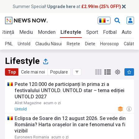
Summer Special!
Upgrade here
at
£2.99/m (25% OFF!)
Știință
Mediu
Monden
Lifestyle
Sport
Fotbal
Auto
PNL
Untold
Claudiu Năsui
Rețete
Diete
Horoscop
Călători
Lifestyle
Top
Cele mai noi
Populare
Peste 120.000 de participanți în prima zi a
festivalului UNTOLD. UNTOLD star – tema ediției
UNTOLD 2027
Alist Magazine
acum o zi
Untold
Eclipsa de Soare din 12 august 2026. Se vede din
România? Harta orașelor în care fenomenul va fi
vizibil
Euronews Romania
acum o zi