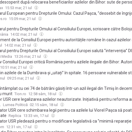
ei să primească girul sau acordul dumneavoastră"
descoperit după relocarea beneficiarilor azilelor din Bihor: sute de pers
 fără certificat de handicap
ax
15:53 mar, 21 iul
rul European pentru Drepturile Omului: Cazul Pașca, ”deosebit de îngrij
cs.ro
15:09 mar, 21 iul
ul pentru Drepturile Omului al Consiliului Europei, scrisoare către Boloja
tul Dumbrava, deosebit de îngrijorătoare
mânia
14:02 mar, 21 iul
ment de la Consiliul Europei pentru autoritățile române în cazul azilelor 
ul
14:02 mar, 21 iul
ul pentru Drepturile Omului al Consiliului Europei salută ”intervenția” D
 neautorizate operate de Viorel Pașca în Bihor
4 Media
13:26 mar, 21 iul
v Consiliul Europei critică România pentru azilele ilegale din Bihor: Autori
 ani în șir avertismentele privind abuzurile
10:51 mar, 21 iul
in azilele de la Dumbrava și „uitați” în spitale. 16 persoane vulnerabile st
âni la Oradea și Beiuș, un bărbat a murit
nul
09:25 mar, 21 iul
întâmplat cu cei 74 de bătrâni găsiți într-un azil ilegal din Timiș în dece
u murit
Tion.ro
12:58 sâm, 18 iul
 USR cere legalizarea azilelor neautorizate. Inițiativă pentru reforma a
.
Lumea Politică
02:15 sâm, 18 iul
tor USR cere schimbarea legii pentru ca azilele lui Viorel Pașca să poat
zate
Replica
13:33 vin, 17 iul
ator USR pledează pentru o modificare legislativă ca ”minimă reparație
 cazul azilelor ilegale ale lui Victor Pașca
com
12:31 vin, 17 iul