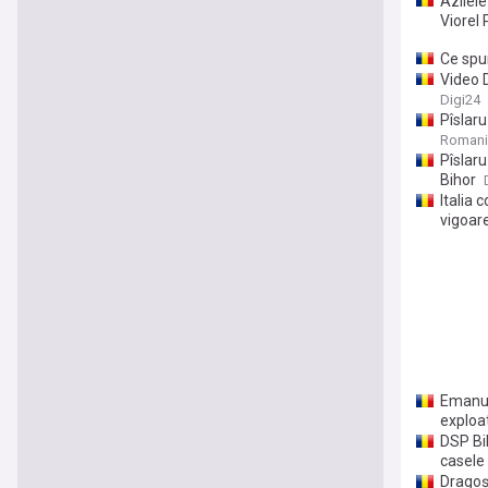
Azilele
Viorel
Ce spu
Video D
transfo
Digi24
Pîslaru
vorba 
Romani
Pîslaru
Bihor
Italia 
vigoare
Emanuel
exploat
DSP Bih
casele 
Dragoș 