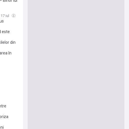
P Bihor lui
 17 iul
pus
d este
lelor din
area în
ntre
oriza
eni