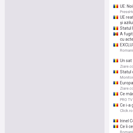
UE: Noi
PressH
UE reaf
și azilu
Statul l
A fugit
cu acte
EXCLUSI
azilelo
Romani
văzut d
Un sat
secesi
Ziare.
Statul 
Monito
Europar
Dumbra
Ziare.
Ce mănâ
„Duce 
PRO TV
Ce i-a 
șold, er
Click.ro
Irinel 
Ce îi c
fostul 
Romani