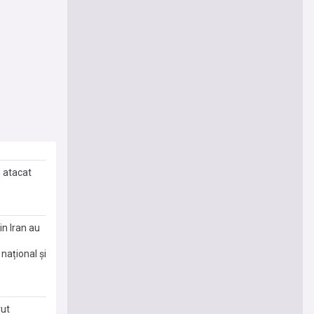
u atacat
in Iran au
național și
vut