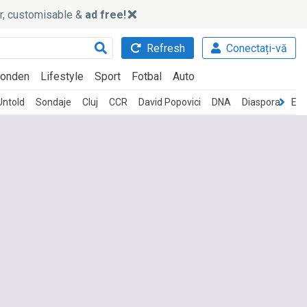
ker, customisable &
ad free!
Refresh
Conectați-vă
onden
Lifestyle
Sport
Fotbal
Auto
Untold
Sondaje
Cluj
CCR
David Popovici
DNA
Diaspora
Edu