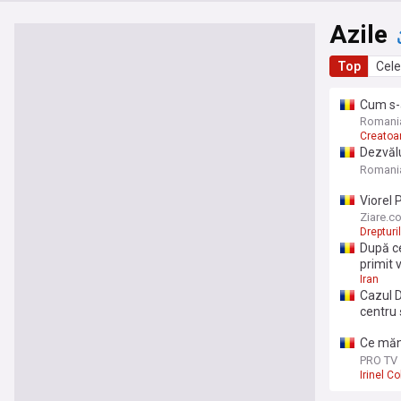
Azile
Top
Cele
Cum s-a
continua
Romani
Creatoa
Dezvălu
conside
Romani
eliberă
Viorel 
rânduri
Consili
Ziare.c
Români
Drepturi
După ce
primit 
Iran
Cazul D
centru 
Ce mănâ
„Duce d
PRO TV
Irinel 