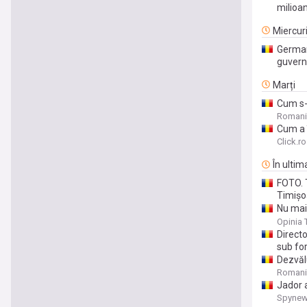
milioa
Miercur
German
guvern
Marți
Cum s-
continu
Romani
Cum a 
de modă
Click.ro
În ultim
FOTO. T
Timișo
Nu mai 
‘plimba
Opinia 
Directo
sub fo
Dezvălu
conside
Romani
să elib
Jador a
repeta
Spynew