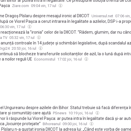
 din Bihor ar putea intra în legalitate. Ce presupune soluția oferită de DS
 Pașca
Ziare.com
09:04 vin, 17 iul
ne Dragoş Pîslaru despre mesajul ironic al DIICOT
Universul.net
07:06 vin,
upă ce Viorel Pașca a cerut intrarea în legalitate a azilelor, DSP i-a pro
rmarea lor în case protejate. Condițiile necesare
06:30 vin, 17 iul
 reacționează la ”ironia” celor de la DIICOT. ”Râdem, glumim, dar nu cân
de viaţa a peste 400 de oameni”
a TV
05:32 vin, 17 iul
 anunță controale în 14 județe și schimbări legislative, după scandalul azi
Digi24
20:53 joi, 16 iul
continuă să blocheze transferurile solicitanților de azil, la o lună după intr
 a noilor reguli UE
Economistul
17:02 joi, 16 iul
 Ungureanu despre azilele din Bihor: Statul trebuie să facă diferența î
are și comunități care ajută
PSnews
10:19 joi, 16 iul
or îi răspunde lui Viorel Pașca: ar putea intra în legalitate dacă și-ar aut
ca „locuințe protejate”
Bihoreanul
09:00 joi, 16 iul
Pîslaru n-a gustat ironia DIICOT la adresa lui: „Când este vorba de oam