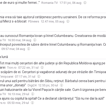
ne de euro și multe femei…”
Romania TV
17:51 joi, 06 aug
i
ia vrea să taie ajutorul cetățenesc pentru ucraineni. De ce reforma pr
ul Merz s-a blocat
PSnews
12:47 mie, 05 aug
au cunoscut Romanița Iovan și Irinel Columbeanu. Creatoarea de modă îl
are pe fostul iubit aflat la azil: „S-au legat treptat lucrurile”
a TV
16:30 mar, 04 aug
început povestea de iubire dintre Irinel Columbeanu și Romanița Ivan. 
, sprijin pentru el în azil: „Îl ajut, este o normalitate”
09:57 mar, 04 aug
a lună
ot mai mulți cerșetori din alte județe și din Republica Moldova ajung pe 
arei
Tion.ro
07:22 vin, 31 iul
scăpăm de ei. Cerșetori și vagabonzi adunați de pe străzile din Timișoa
ți’ de peste 1400 de ori la centrele sociale
Timișoarei
07:17 vin, 31 iul
rul unui azil pentru bătrâni din Sibiu, reținut. Bărbatul cerea bani pentru 
rma unor „donații”
Digi24
12:55 joi, 30 iul
iri halucinante ale lui Viorel Pașca în cărțile sale. Cum îi izgonea pe bene
rați vindecați din azil: „Ştiu că nu e tocmai în regulă ce-am făcut, dar e
a TV
16:13 mie, 29 iul
erăm câteva paturi”. Povestea tulburătoare a lui Petrică, pacientul evacu
 ajuns cu copilul la spital! Ce a declarat cântărețul: ”Să nu ne dai la azil”
te rânduri, care revenea la Dumbrava mergând zeci de kilometri pe jos
s.ro
05:53 mie, 29 iul