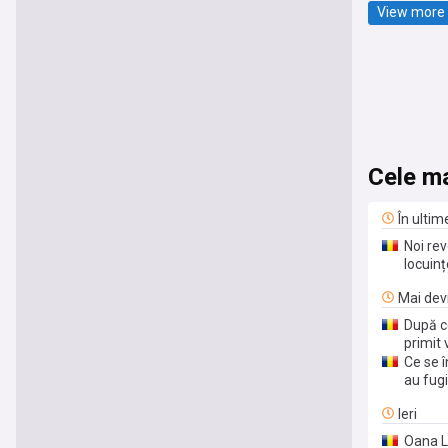
View more 
Cele ma
În ultim
Noi rev
locuinț
Mai devr
După ce
primit
Ce se î
au fugi
Ieri
Oana Li