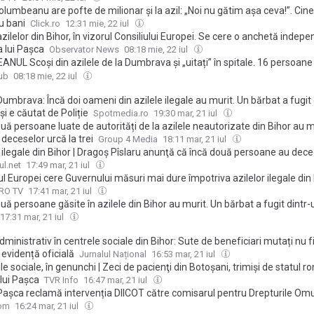
Columbeanu are pofte de milionar și la azil: „Noi nu gătim așa ceva!”. Cine
u bani
Click.ro
12:31 mie, 22 iul
zilelor din Bihor, în vizorul Consiliului Europei. Se cere o anchetă indep
a lui Paşca
Observator News
08:18 mie, 22 iul
NUL Scoși din azilele de la Dumbrava și „uitați” în spitale. 16 persoane
bile sunt internate de trei săptămâni la Oradea și Beiuș. Un bărbat a mu
ub
08:18 mie, 22 iul
umbrava: Încă doi oameni din azilele ilegale au murit. Un bărbat a fugit 
și e căutat de Poliție
Spotmedia.ro
19:30 mar, 21 iul
uă persoane luate de autorități de la azilele neautorizate din Bihor au m
 deceselor urcă la trei
Group 4 Media
18:11 mar, 21 iul
 ilegale din Bihor | Dragoş Pîslaru anunţă că încă două persoane au dec
ul.net
17:49 mar, 21 iul
ul Europei cere Guvernului măsuri mai dure împotriva azilelor ilegale di
sment după cazul Dumbrava
PRO TV
17:41 mar, 21 iul
uă persoane găsite în azilele din Bihor au murit. Un bărbat a fugit dintr
17:31 mar, 21 iul
ministrativ în centrele sociale din Bihor: Sute de beneficiari mutați nu 
o evidență oficială
Jurnalul Național
16:53 mar, 21 iul
ile sociale, în genunchi | Zeci de pacienţi din Botoşani, trimişi de statul r
 lui Paşca
TVR Info
16:47 mar, 21 iul
 Pașca reclamă intervenția DIICOT către comisarul pentru Drepturile Omu
ul Europei: "Nu îmi pot imagina ca abuzuri de acest fel asupra unor cetăț
com
16:24 mar, 21 iul