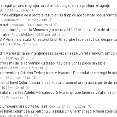
le reguli privind migrația nu schimbă obligația de a proteja refugiații
ub
17:11 mar, 28 iul
irmă obligația de a proteja refugiații în timp ce aplică noile reguli privin
l
Economistul
13:19 mar, 28 iul
a azil
Bihoreanul
06:56 mar, 28 iul
 de autoritățile de la Moscova și a cerut azil în R. Moldova: Om de afaceri
 false
Radio Moldova
05:01 mar, 28 iul
V Puterile statului. Chestorul Cristi Gheorghe face dezvăluiri despre c
r ilegale din Bihor. Cum a început ancheta: „Mi s-a părut ceva straniu și s
a TV
17:01 lun, 27 iul
oar o parte dintre leziunile traumatice”
 din Marea Britanie intenționează să organizeze un referendum simboli
une și să adere la SUA. Ce îi nemulțumește?
com
14:01 lun, 27 iul
oferă mii de lei românilor cu dizabilități care vor să plece din azile
rul de Neamț
12:32 lun, 27 iul
lamentarul Cristian Terheș trimite Avocatul Poporului să meargă la azil
va după ce a participat la marșul Pride de la Oradea
com
16:21 dum, 26 iul
ncă Irinel Columbeanu la azil. Fostul afacerist are și acum pofte de mi
dorul vremurilor când avea bani”
10:25 vin, 24 iul
grăbit moartea Adelei Mărculescu. Silviu Biriș rupe tăcerea: „Suferise o 
a la azil, în scaun cu rotile”
18:33 joi, 23 iul
Columbeanu are pofte la... azil
Replica
21:01 mie, 22 iul
ere Irinel Columbeanu patronului azilului din Ghermănești. Preparatele p
milionar vrea să le aibă pe masă
a TV
20:01 mie, 22 iul