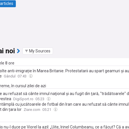
articles
i noi
My Sources
ele 8 ore
olte anti-imigrație în Marea Britanie. Protestatarii au spart geamuri și a
e
Gândul
07:43
eme, în cursul zilei de azi
 au refuzat să cânte imnul naţional şi au fugit din ţară, "trădătoarele" d
 vestea
DigiSport.ro
05:23
ntâmplă cu jucătoarele de fotbal din Iran care au refuzat să cânte imnul 
t din țara lor
Ziare.com
05:21
s nu-l duce pe Viorel la azil: „Uite, Irinel Columbeanu, ce a făcut? Că a a