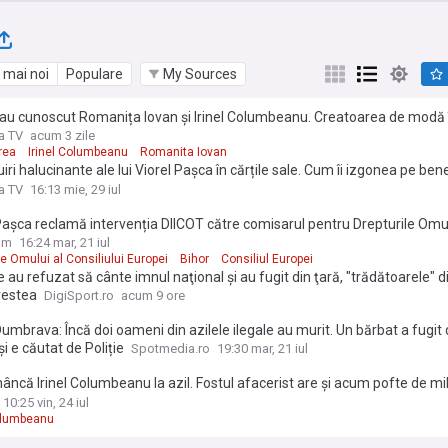
 mai noi
Populare
My Sources
u cunoscut Romanița Iovan și Irinel Columbeanu. Creatoarea de modă îl
re pe fostul iubit aflat la azil: „S-au legat treptat lucrurile”
a TV
acum 3 zile
rea
Irinel Columbeanu
Romanita Iovan
iri halucinante ale lui Viorel Pașca în cărțile sale. Cum îi izgonea pe benef
rați vindecați din azil: „Ştiu că nu e tocmai în regulă ce-am făcut, dar er
a TV
16:13 mie, 29 iul
m câteva paturi”. Povestea tulburătoare a lui Petrică, pacientul evacuat 
Pașca reclamă intervenția DIICOT către comisarul pentru Drepturile Omul
, care revenea la Dumbrava mergând zeci de kilometri pe jos
ul Europei: "Nu îmi pot imagina ca abuzuri de acest fel asupra unor cetăț
om
16:24 mar, 21 iul
ei să primească girul sau acordul dumneavoastră"
le Omului al Consiliului Europei
Bihor
Consiliul Europei
 au refuzat să cânte imnul naţional şi au fugit din ţară, "trădătoarele" d
vestea
DigiSport.ro
acum 9 ore
umbrava: Încă doi oameni din azilele ilegale au murit. Un bărbat a fugit 
și e căutat de Poliție
Spotmedia.ro
19:30 mar, 21 iul
ncă Irinel Columbeanu la azil. Fostul afacerist are și acum pofte de mil
orul vremurilor când avea bani”
10:25 vin, 24 iul
Columbeanu