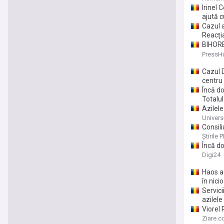
Irinel 
ajută c
Cazul a
Reacți
BIHOREA
vulnera
PressH
Cazul D
centru 
Încă do
Totalul
Azilele
Univers
Consili
Averti
Știrile 
Încă do
Digi24
Haos ad
în nici
Servici
azilele
Viorel
Consili
Ziare.