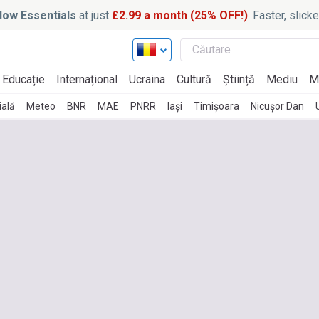
ow Essentials
at just
£2.99 a month (25% OFF!)
. Faster, slic
Educație
Internațional
Ucraina
Cultură
Știință
Mediu
M
ială
Meteo
BNR
MAE
PNRR
Iași
Timișoara
Nicușor Dan