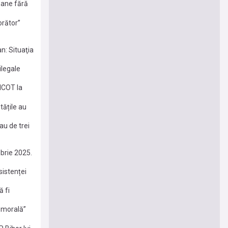
oane fără
orător”
n: Situaţia
ilegale
IICOT la
tățile au
au de trei
mbrie 2025.
sistenței
ă fi
 morală”