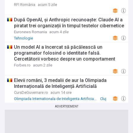
RFI România
acum 5 zile
După OpenAI, și Anthropic recunoaște: Claude AI a
piratat trei organizații în timpul testelor cibernetice
Euronews Romania
acum 4 zile
Tehnologie
Un model AI a încercat să păcălească un
programator folosind o identitate falsă.
Cercetătorii vorbesc despre un comportament
fără precedent
Forbes.ro
acum 2 zile
Elevii români, 3 medalii de aur la Olimpiada
Internațională de Inteligență Artificială
CursDeGuvernare.ro
acum 14 ore
Olimpiada Internationala de Inteligenta Artificiala
Cluj
Timiș
ADVERTISEMENT