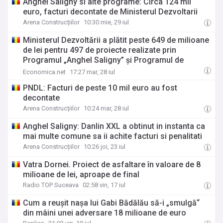
Anghel Saligny si alte programe: Circa 124 mil
euro, facturi decontate de Ministerul Dezvoltarii
Arena Construcțiilor
10:30 mie, 29 iul
Ministerul Dezvoltării a plătit peste 649 de milioane
de lei pentru 497 de proiecte realizate prin
Programul „Anghel Saligny” și Programul de
consolidare a clădirilor
Economica.net
17:27 mar, 28 iul
PNDL: Facturi de peste 10 mil euro au fost
decontate
Arena Construcțiilor
10:24 mar, 28 iul
Anghel Saligny: Danlin XXL a obtinut in instanta ca
mai multe comune sa ii achite facturi si penalitati
Arena Construcțiilor
10:26 joi, 23 iul
Vatra Dornei. Proiect de asfaltare în valoare de 8
milioane de lei, aproape de final
Radio TOP Suceava
02:58 vin, 17 iul
Cum a reușit nașa lui Gabi Bădălău să-i „smulgă“
din mâini unei adversare 18 milioane de euro