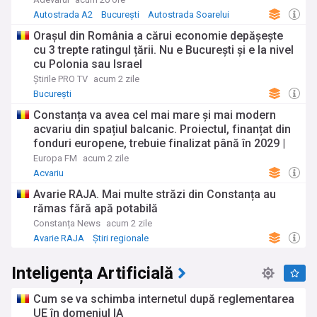
Autostrada A2
București
Autostrada Soarelui
Orașul din România a cărui economie depășește
cu 3 trepte ratingul țării. Nu e București și e la nivel
cu Polonia sau Israel
Știrile PRO TV
acum 2 zile
București
Constanța va avea cel mai mare și mai modern
acvariu din spațiul balcanic. Proiectul, finanțat din
fonduri europene, trebuie finalizat până în 2029 |
Galerie Foto
Europa FM
acum 2 zile
Acvariu
Avarie RAJA. Mai multe străzi din Constanța au
rămas fără apă potabilă
Constanța News
acum 2 zile
Avarie RAJA
Știri regionale
Inteligența Artificială
Cum se va schimba internetul după reglementarea
UE în domeniul IA