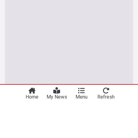
You're on our Romanian edition. Why not
Take me there
try out our US edition?
Home
My News
Menu
Refresh