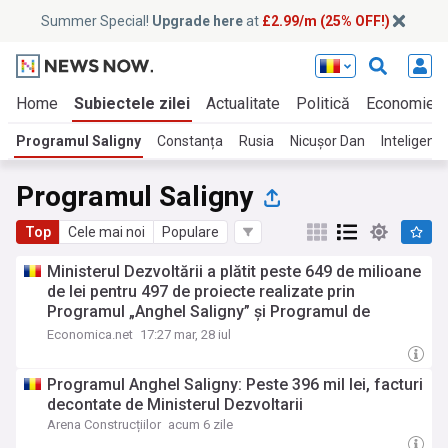
Summer Special!
Upgrade here
at
£2.99/m (25% OFF!)
Home
Subiectele zilei
Actualitate
Politică
Economie
Programul Saligny
Constanța
Rusia
Nicușor Dan
Inteligența
Programul Saligny
Top
Cele mai noi
Populare
Ministerul Dezvoltării a plătit peste 649 de milioane
de lei pentru 497 de proiecte realizate prin
Programul „Anghel Saligny” și Programul de
consolidare a clădirilor
Economica.net
17:27 mar, 28 iul
Programul Anghel Saligny: Peste 396 mil lei, facturi
decontate de Ministerul Dezvoltarii
Arena Construcțiilor
acum 6 zile