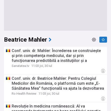
Beatrice Mahler
Conf. univ. dr. Mahler: Încrederea se construieşte
şi prin competenţa medicului, dar şi prin
funcţionarea predictibilă a instituţiilor şi a
infrastructurilor care susţin actul medical
Sanatatea.tv
11:03 joi, 30 iul
Conf. univ. dr. Beatrice Mahler: Pentru Colegiul
Medicilor din România, o platformă cum este „E-
Sănătatea Mea” funcţională va ajuta la dezvoltarea
încrederii în sănătate
Ro Health Review
11:03 joi, 30 iul
Revoluție în medicina românească: AI va