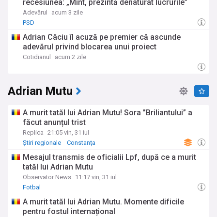
recesiunea: „Mint, prezintă denaturat lucrurile”
Adevărul
acum 3 zile
PSD
Adrian Câciu îl acuză pe premier că ascunde
adevărul privind blocarea unui proiect
Cotidianul
acum 2 zile
Adrian Mutu
A murit tatăl lui Adrian Mutu! Sora ”Briliantului” a
făcut anunțul trist
Replica
21:05 vin, 31 iul
Știri regionale
Constanța
Mesajul transmis de oficialii Lpf, după ce a murit
tatăl lui Adrian Mutu
Observator News
11:17 vin, 31 iul
Fotbal
A murit tatăl lui Adrian Mutu. Momente dificile
pentru fostul internațional