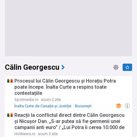
Călin Georgescu
Procesul lui Călin Georgescu și Horațiu Potra
poate începe. Înalta Curte a respins toate
contestațiile
Spotmedia.ro
acum 2 zile
Înalta Curte de Casație și Justiție
București
Reacții la conflictul direct dintre Călin Georgescu
şi Nicuşor Dan. „S-ar putea să fie germenii unei
campanii anti euro” / „Lui Potra îi cerea 10.000 de
dolari, nu de lei”
HotNews.ro
acum 3 zile