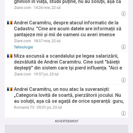
ghinion în viață, studii puține, nu au soluții, așa că
se agată de orice guru"
Ziare.com
14:26 mie, 22 iul
Andrei Caramitru, despre atacul informatic de la
Cadastru: "Cine are acum datele are informații să
șantajeze mii și mii de oameni cu averi imense
nejustificate"
Ziare.com
18:37 mie, 22 iul
Tehnologie
Miza ascunsă a scandalului pe legea salarizării,
dezvăluită de Andrei Caramitru. Cine sunt "băieții
deștepți" din sistem care își pierd influența. "Aici e
nenorocirea lor"
Ziare.com
19:57 joi, 23 iul
Andrei Caramitru, un nou atac la suveraniști:
„Categoria lovită de soartă, pierzătorii jocului. Nu
au soluții, așa că se agață de orice speranță: guru,
idee radicală”
Romania TV
05:01 joi, 23 iul
ADVERTISEMENT