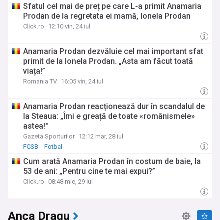
Sfatul cel mai de preț pe care L-a primit Anamaria
Prodan de la regretata ei mamă, Ionela Prodan
Click.ro
12:10 vin, 24 iul
Anamaria Prodan dezvăluie cel mai important sfat
primit de la Ionela Prodan. „Asta am făcut toată
viața!”
Romania TV
16:05 vin, 24 iul
Anamaria Prodan reacționează dur în scandalul de
la Steaua: „Îmi e greață de toate «românismele»
astea!"
Gazeta Sporturilor
12:12 mar, 28 iul
FCSB
Fotbal
Cum arată Anamaria Prodan în costum de baie, la
53 de ani: „Pentru cine te mai expui?”
Click.ro
08:48 mie, 29 iul
Anca Dragu