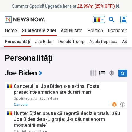
Summer Special!
Upgrade here
at
£2.99/m (25% OFF!)
Home
Subiectele zilei
Actualitate
Politică
Economie
Personalități
Joe Biden
Donald Trump
Adela Popescu
Adria
Personalități
Joe Biden
Cancerul lui Joe Biden s-a extins: Fostul
președinte american are dureri mari
Spotmedia.ro
acum 4 ore
Cancerul
Hunter Biden spune că regretă decizia tatălui său
Joe Biden de a-L grația: „I-a dăunat enorm
moștenirii sale”
Gândul
acum 8 ore