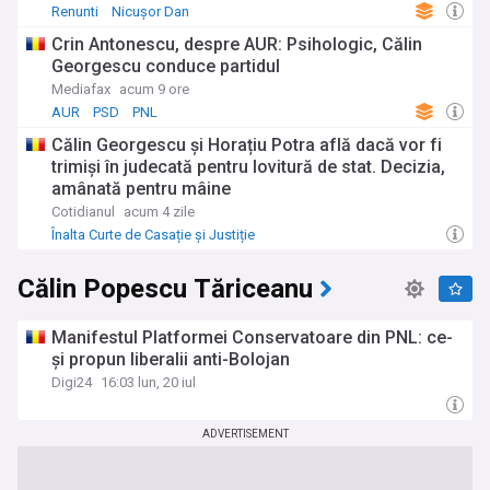
Renunti
Nicușor Dan
Crin Antonescu, despre AUR: Psihologic, Călin
Georgescu conduce partidul
Mediafax
acum 9 ore
AUR
PSD
PNL
Călin Georgescu și Horațiu Potra află dacă vor fi
trimiși în judecată pentru lovitură de stat. Decizia,
amânată pentru mâine
Cotidianul
acum 4 zile
Înalta Curte de Casație și Justiție
Călin Popescu Tăriceanu
Manifestul Platformei Conservatoare din PNL: ce-
și propun liberalii anti-Bolojan
Digi24
16:03 lun, 20 iul
ADVERTISEMENT