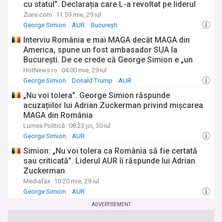
cu statul”. Declarația care L-a revoltat pe liderul
AUR
Ziare.com
11:59 mie, 29 iul
George Simion
AUR
București
Interviu România e mai MAGA decât MAGA din
America, spune un fost ambasador SUA la
Bucureşti. De ce crede că George Simion e „un
mincinos” și ce spune despre Nicușor Dan și Ilie
HotNews.ro
04:00 mie, 29 iul
Bolojan
George Simion
Donald Trump
AUR
„Nu voi tolera”. George Simion răspunde
acuzațiilor lui Adrian Zuckerman privind mișcarea
MAGA din România
Lumea Politică
08:23 joi, 30 iul
George Simion
AUR
Simion: „Nu voi tolera ca România să fie certată
sau criticată”. Liderul AUR îi răspunde lui Adrian
Zuckerman
Mediafax
10:20 mie, 29 iul
George Simion
AUR
ADVERTISEMENT