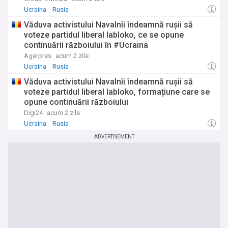
Ucraina
Rusia
Văduva activistului Navalnîi îndeamnă rușii să
voteze partidul liberal Iabloko, ce se opune
continuării războiului în #Ucraina
Agerpres
acum 2 zile
Ucraina
Rusia
Văduva activistului Navalnîi îndeamnă ruşii să
voteze partidul liberal Iabloko, formațiune care se
opune continuării războiului
Digi24
acum 2 zile
Ucraina
Rusia
ADVERTISEMENT