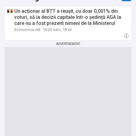
Un acționar al BTT a reușit, cu doar 0,001% din
voturi, să ia decizii capitale într-o ședință AGA la
care nu a fost prezent nimeni de la Ministerul
Muncii, care e acționar majoritar. Reacția
Economica.net
16:20 sâm, 18 iul
ministrului Dragoș Pîslaru
ADVERTISEMENT