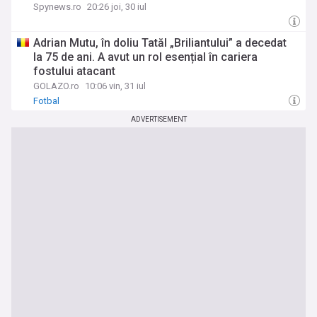
Spynews.ro
20:26 joi, 30 iul
Adrian Mutu, în doliu Tatăl „Briliantului” a decedat
la 75 de ani. A avut un rol esențial în cariera
fostului atacant
GOLAZO.ro
10:06 vin, 31 iul
Fotbal
ADVERTISEMENT