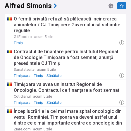
Alfred Simonis
O fermă privată refuză să plătească incinerarea
animalelor / CJ Timiș cere Guvernului să schimbe
regulile
G4Food.ro
acum 5 zile
Timiș
Contractul de finanțare pentru Institutul Regional
de Oncologie Timișoara a fost semnat, anunță
președintele CJ Timiș
Sanatatea.tv
acum 5 zile
Timișoara
Timiș
Sănătate
Timișoara va avea un Institut Regional de
Oncologie. Contractul de finanțare a fost semnat
Cotidianul
acum 5 zile
Timișoara
Timiș
Sănătate
Încep lucrările la cel mai mare spital oncologic din
vestul României. Timișoara va deveni astfel unul
dintre cele mai importante centre de oncologie din
țară
Ziare.com
acum 5 zile