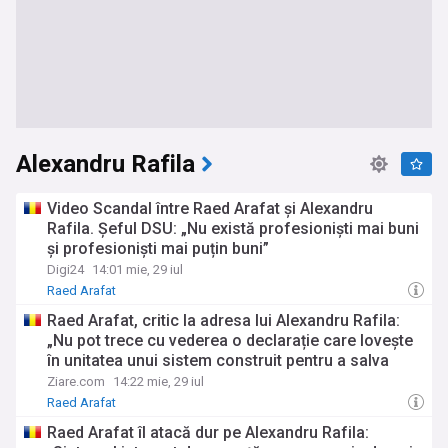
Alexandru Rafila
Video Scandal între Raed Arafat și Alexandru
Rafila. Șeful DSU: „Nu există profesioniști mai buni
și profesioniști mai puțin buni”
Digi24
14:01 mie, 29 iul
Raed Arafat
Raed Arafat, critic la adresa lui Alexandru Rafila:
„Nu pot trece cu vederea o declarație care lovește
în unitatea unui sistem construit pentru a salva
vieți”
Ziare.com
14:22 mie, 29 iul
Raed Arafat
Raed Arafat îl atacă dur pe Alexandru Rafila: