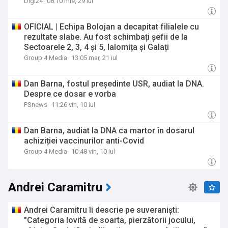
Digi24
08:10 mie, 29 iul
OFICIAL | Echipa Bolojan a decapitat filialele cu
rezultate slabe. Au fost schimbați șefii de la
Sectoarele 2, 3, 4 și 5, Ialomița și Galați
Group 4 Media
13:05 mar, 21 iul
Dan Barna, fostul președinte USR, audiat la DNA.
Despre ce dosar e vorba
PSnews
11:26 vin, 10 iul
Dan Barna, audiat la DNA ca martor în dosarul
achiziției vaccinurilor anti-Covid
Group 4 Media
10:48 vin, 10 iul
Andrei Caramitru
Andrei Caramitru îi descrie pe suveraniști:
"Categoria lovită de soarta, pierzătorii jocului,