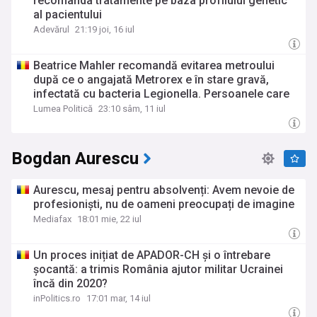
recomanda tratamente pe baza profilului genetic
al pacientului
Adevărul
21:19 joi, 16 iul
Beatrice Mahler recomandă evitarea metroului
după ce o angajată Metrorex e în stare gravă,
infectată cu bacteria Legionella. Persoanele care
sunt expuse
Lumea Politică
23:10 sâm, 11 iul
Bogdan Aurescu
Aurescu, mesaj pentru absolvenți: Avem nevoie de
profesioniști, nu de oameni preocupați de imagine
Mediafax
18:01 mie, 22 iul
Un proces inițiat de APADOR-CH și o întrebare
șocantă: a trimis România ajutor militar Ucrainei
încă din 2020?
inPolitics.ro
17:01 mar, 14 iul