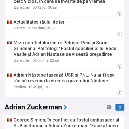
cerc vicios, în care se învârte de pe vremea
premierului Adrian Năstase
Ziare.com
00:12 joi, 30 iul
Actualitatea răului de ieri
Ziariștii
21:09 dum, 26 iul
Miza conflictului dintre Petrișor Peiu și Sorin
Grindeanu. Politolog: ”Fostul consilier al lui Radu
Vasile și Adrian Năstase se visează președinte
interimar”
Ziare.com
06:07 mie, 22 iul
Adrian Năstase taxează USR și PNL: Nu ar fi așa
rău să revenim la vremea guvernării Năstase
Replica
19:49 joi, 16 iul
Adrian Zuckerman
George Simion, în conflict cu fostul ambasador al
SUA în România Adrian Zuckerman: ”Face afaceri