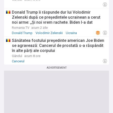
Donald Trump îi răspunde dur lui Volodimir
Zelenski după ce președintele ucrainean a cerut
noi arme: „Și noi vrem rachete. Biden I-a dat
muniție în valoare de 300 de miliarde de dolari”
Romania TV
acum 2 zile
Donald Trump
Volodimir Zelenski
Ucraina
Sănătatea fostului președinte american Joe Biden
se agravează: Cancerul de prostată s-a răspândit
în alte părți ale corpului
Gândul
acum 8 ore
Cancerul
ADVERTISEMENT