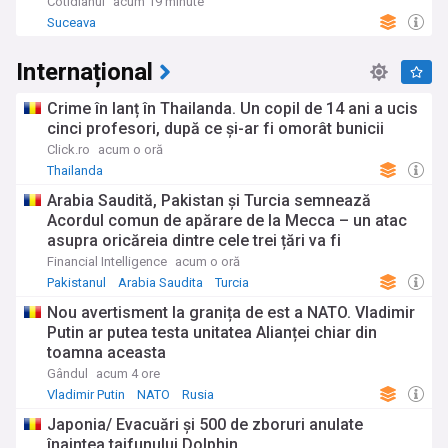
Cotidianul
acum 19 minute
Suceava
Internațional
Crime în lanț în Thailanda. Un copil de 14 ani a ucis
cinci profesori, după ce și-ar fi omorât bunicii
Click.ro
acum o oră
Thailanda
Arabia Saudită, Pakistan și Turcia semnează
Acordul comun de apărare de la Mecca – un atac
asupra oricăreia dintre cele trei țări va fi
considerat un atac asupra tuturor
Financial Intelligence
acum o oră
Pakistanul
Arabia Saudita
Turcia
Nou avertisment la granița de est a NATO. Vladimir
Putin ar putea testa unitatea Alianței chiar din
toamna aceasta
Gândul
acum 4 ore
Vladimir Putin
NATO
Rusia
Japonia/ Evacuări și 500 de zboruri anulate
înaintea taifunului Dolphin