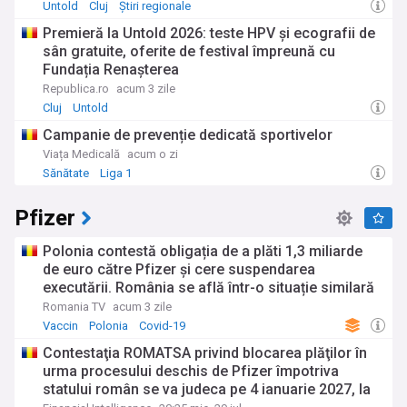
Untold
Cluj
Știri regionale
Premieră la Untold 2026: teste HPV și ecografii de
sân gratuite, oferite de festival împreună cu
Fundația Renașterea
Republica.ro
acum 3 zile
Cluj
Untold
Campanie de prevenție dedicată sportivelor
Viața Medicală
acum o zi
Sănătate
Liga 1
Pfizer
Polonia contestă obligația de a plăti 1,3 miliarde
de euro către Pfizer și cere suspendarea
executării. România se află într-o situație similară
Romania TV
acum 3 zile
Vaccin
Polonia
Covid-19
Contestaţia ROMATSA privind blocarea plăţilor în
urma procesului deschis de Pfizer împotriva
statului român se va judeca pe 4 ianuarie 2027, la