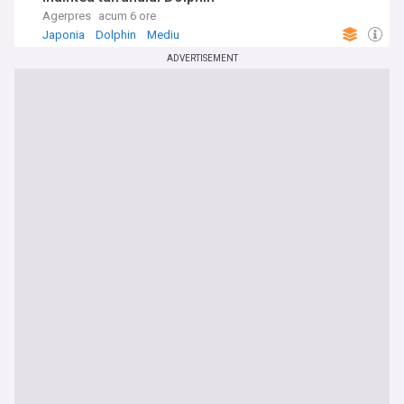
Agerpres
acum 6 ore
Japonia
Dolphin
Mediu
ADVERTISEMENT