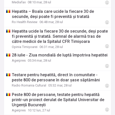
Mediafax
08:10 mar, 28 iul
Hepatita – Boala care ucide la fiecare 30 de
secunde, deși poate fi prevenită și tratată
Ro Health Review
06:48 mar, 28 iul
Hepatita ucide la fiecare 30 de secunde, deși poate
fi prevenită și tratată. Semnal de alarmă tras de
către medicii de la Spitalul CFR Timișoara
Opinia Timișoarei
06:31 mar, 28 iul
28 iulie - Ziua mondială de luptă împotriva hepatitei
Agerpres
05:34 mar, 28 iul
Testare pentru hepatită, direct în comunitate -
peste 800 de persoane în doar șase săptămâni
Radio Romania Cultural
05:32 mar, 28 iul
Peste 800 de persoane, testate pentru hepatită
printr-un proiect derulat de Spitalul Universitar de
Urgență București
Agerpres
10:12 lun, 27 iul