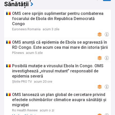
Sănătății
OMS cere sprijin suplimentar pentru combaterea
focarului de Ebola din Republica Democrată
Congo
Euronews Romania
acum 3 zile
OMS anunță că epidemia de Ebola se agravează în
RD Congo. Este acum cea mai mare din istoria țării
PSnews
acum 5 zile
Posibilă mutație a virusului Ebola în Congo. OMS
investighează „virusul mutant” responsabil de
epidemia severă
Știrile PRO TV
acum 20 ore
OMS lansează un plan global de cercetare privind
efectele schimbărilor climatice asupra sănătăţii şi
migraţiei
Ro Health Review
acum o zi