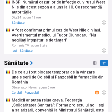
INSP: Numărul cazurilor de infecţie cu virusul West
Nile din acest sezon a ajuns la 10. Ce recomandă
autoritățile
Digi24
acum 19 ore
Sănătate
A fost confirmat primul caz de West Nile din Iași.
Avertismentul medicului Tudor Ciuhodaru: ”Nu
neglijați înțepăturile de țânțari”
Romania TV
acum 3 zile
Iași
Sănătate
Sănătate
De ce au fost blocate temporar de la vânzare
unele serii de Colebil și Panzcebil în farmaciile din
România
Observator News
acum 5 ore
Colebil
Panzcebil
Medicii ar putea relua greva. Federaţia
„Solidaritatea Sanitară”: Forma proiectului noii legi
a salarizării, convenită la Ministerul Sănătăţii, este