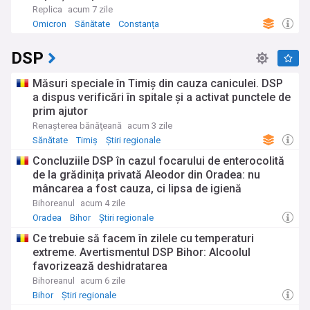
Replica
acum 7 zile
Omicron
Sănătate
Constanța
DSP
Măsuri speciale în Timiș din cauza caniculei. DSP
a dispus verificări în spitale și a activat punctele de
prim ajutor
Renaşterea bănăţeană
acum 3 zile
Sănătate
Timiș
Știri regionale
Concluziile DSP în cazul focarului de enterocolită
de la grădinița privată Aleodor din Oradea: nu
mâncarea a fost cauza, ci lipsa de igienă
Bihoreanul
acum 4 zile
Oradea
Bihor
Știri regionale
Ce trebuie să facem în zilele cu temperaturi
extreme. Avertismentul DSP Bihor: Alcoolul
favorizează deshidratarea
Bihoreanul
acum 6 zile
Bihor
Știri regionale