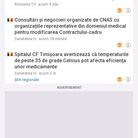
pragul minim pentru o lege acceptabilă. Refuzul de
Romania TV
acum 4 zile
a transpune fidel soluţiile comune ar însemna
eşecul dialogului social
Consultări și negocieri organizate de CNAS cu
organizațiile reprezentative din domeniul medical
pentru modificarea Contractului-cadru
Sanatatea.tv
acum 18 minute
Spitalul CF Timişoara avertizează că temperaturile
de peste 35 de grade Celsius pot afecta eficienţa
unor medicamente
Sanatatea.tv
acum o zi
Știri regionale
ADVERTISEMENT