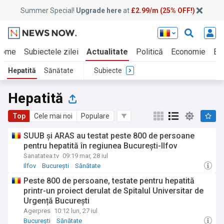
Summer Special!
Upgrade here
at
£2.99/m (25% OFF!)
Home
Subiectele zilei
Actualitate
Politică
Economie
Ed
Hepatită
Sănătate
Subiecte
Hepatită
Top
Cele mai noi
Populare
SUUB și ARAS au testat peste 800 de persoane
pentru hepatită în regiunea București-Ilfov
Sanatatea.tv
09:19 mar, 28 iul
Ilfov
București
Sănătate
Peste 800 de persoane, testate pentru hepatită
printr-un proiect derulat de Spitalul Universitar de
Urgență București
Agerpres
10:12 lun, 27 iul
București
Sănătate