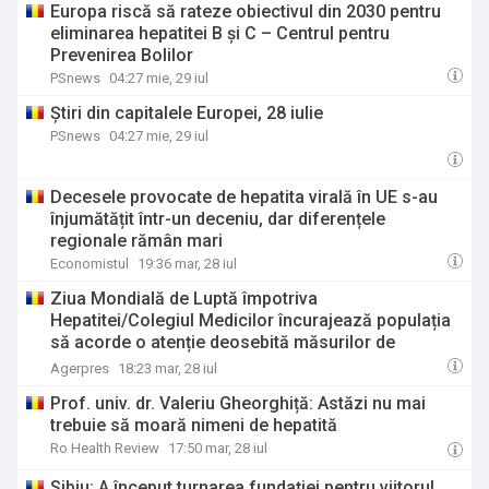
Europa riscă să rateze obiectivul din 2030 pentru
eliminarea hepatitei B și C – Centrul pentru
Prevenirea Bolilor
PSnews
04:27 mie, 29 iul
Știri din capitalele Europei, 28 iulie
PSnews
04:27 mie, 29 iul
Decesele provocate de hepatita virală în UE s-au
înjumătățit într-un deceniu, dar diferențele
regionale rămân mari
Economistul
19:36 mar, 28 iul
Ziua Mondială de Luptă împotriva
Hepatitei/Colegiul Medicilor încurajează populația
să acorde o atenție deosebită măsurilor de
prevenție
Agerpres
18:23 mar, 28 iul
Prof. univ. dr. Valeriu Gheorghiță: Astăzi nu mai
trebuie să moară nimeni de hepatită
Ro Health Review
17:50 mar, 28 iul
Sibiu: A început turnarea fundației pentru viitorul