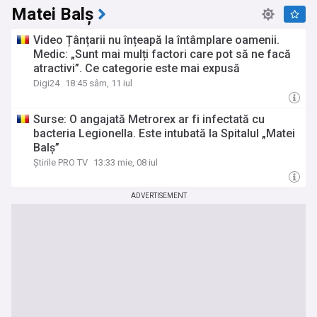
Matei Balș
Video Țânțarii nu înțeapă la întâmplare oamenii.
Medic: „Sunt mai mulți factori care pot să ne facă
atractivi”. Ce categorie este mai expusă
Digi24
18:45 sâm, 11 iul
Surse: O angajată Metrorex ar fi infectată cu
bacteria Legionella. Este intubată la Spitalul „Matei
Balș”
Știrile PRO TV
13:33 mie, 08 iul
ADVERTISEMENT