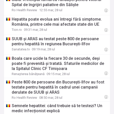
Spital de îngrijiri paliative din Săliște
Ro Health Review
12:55 mar, 28 iul
Hepatita poate evolua ani întregi fără simptome.
România, printre cele mai afectate state din UE
Tion.ro
09:31 mar, 28 iul
SUUB și ARAS au testat peste 800 de persoane
pentru hepatită în regiunea București-Ilfov
Sanatatea.tv
09:19 mar, 28 iul
Boala care ucide la fiecare 30 de secunde, deși
poate fi prevenită și tratată. Sfaturile medicilor de
la Spitalul Clinic CF Timișoara
Renaşterea bănăţeană
09:15 mar, 28 iul
Peste 800 de persoane din București-Ilfov au fost
testate pentru hepatită în cadrul unei campanii
derulate de SUUB și ARAS
Ro Health Review
08:50 mar, 28 iul
Semnele hepatitei: când trebuie să te testezi? Un
medic infecționist explică