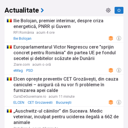
Actualitate
Ilie Bolojan, premier interimar, despre criza
energetică, PNRR și Guvern
RFI România
acum 4 ore
Ilie Bolojan
Europarlamentarul Victor Negrescu cere ”sprijin
concret pentru România” din partea UE pe fondul
secetei și debitelor scăzute ale Dunării
Ziare.com
acum o oră
eMag
PSD
Elcen oprește preventiv CET Grozăveşti, din cauza
caniculei – asigură că nu vor fi probleme în
furnizarea apei calde
CursDeGuvernare.ro
acum 11 minute
ELCEN
CET Grozavesti
București
„Auschwitz-ul câinilor” din Suceava. Medic
veterinar, inculpat pentru uciderea ilegală a 662 de
animale