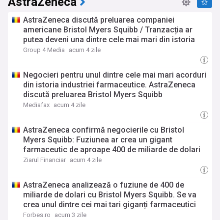
AstraZeneca
AstraZeneca discută preluarea companiei
americane Bristol Myers Squibb / Tranzacția ar
putea deveni una dintre cele mai mari din istoria
industriei farmaceutice
Group 4 Media
acum 4 zile
Negocieri pentru unul dintre cele mai mari acorduri
din istoria industriei farmaceutice. AstraZeneca
discută preluarea Bristol Myers Squibb
Mediafax
acum 4 zile
AstraZeneca confirmă negocierile cu Bristol
Myers Squibb: Fuziunea ar crea un gigant
farmaceutic de aproape 400 de miliarde de dolari
Ziarul Financiar
acum 4 zile
AstraZeneca analizează o fuziune de 400 de
miliarde de dolari cu Bristol Myers Squibb. Se va
crea unul dintre cei mai tari giganți farmaceutici
din lume
Forbes.ro
acum 3 zile