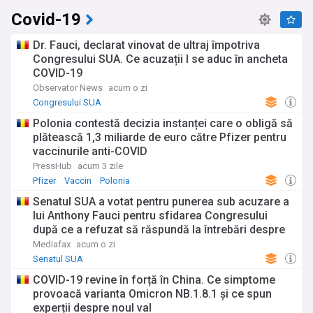
Covid-19
Dr. Fauci, declarat vinovat de ultraj împotriva
Congresului SUA. Ce acuzații I se aduc în ancheta
COVID-19
Observator News
acum o zi
Congresului SUA
Polonia contestă decizia instanței care o obligă să
plătească 1,3 miliarde de euro către Pfizer pentru
vaccinurile anti-COVID
PressHub
acum 3 zile
Pfizer
Vaccin
Polonia
Senatul SUA a votat pentru punerea sub acuzare a
lui Anthony Fauci pentru sfidarea Congresului
după ce a refuzat să răspundă la întrebări despre
pandemia de COVID-19
Mediafax
acum o zi
Senatul SUA
COVID-19 revine în forță în China. Ce simptome
provoacă varianta Omicron NB.1.8.1 și ce spun
experții despre noul val