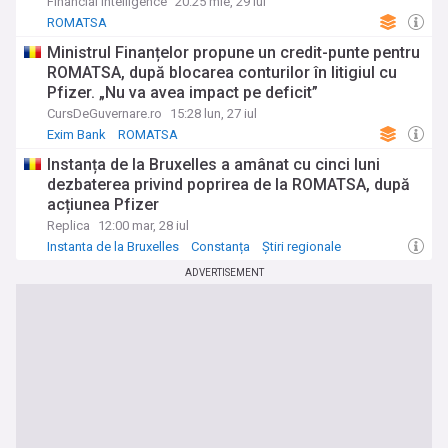
Bruxelles
Financial Intelligence
20:25 mie, 29 iul
ROMATSA
Ministrul Finanțelor propune un credit-punte pentru
ROMATSA, după blocarea conturilor în litigiul cu
Pfizer. „Nu va avea impact pe deficit”
CursDeGuvernare.ro
15:28 lun, 27 iul
Exim Bank
ROMATSA
Instanța de la Bruxelles a amânat cu cinci luni
dezbaterea privind poprirea de la ROMATSA, după
acțiunea Pfizer
Replica
12:00 mar, 28 iul
Instanta de la Bruxelles
Constanța
Știri regionale
ADVERTISEMENT