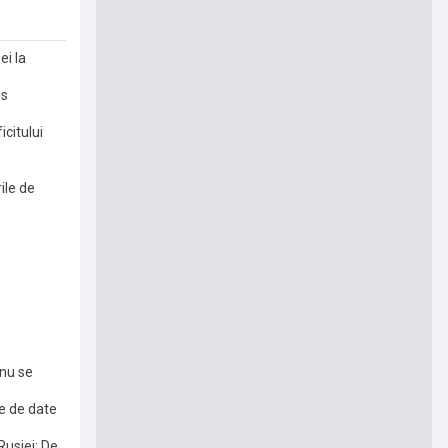
O
ei la
os
citului
ile de
 nu se
re de date
Rusiei: De