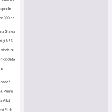
pririle
floresc
ere 300 de
ina Stelea
i și 6,3%
a vinde cu
 niciodată
ce
 şi
 scade?
a. Primii
sa Albă
nt Fitch -