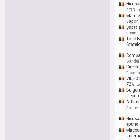
Nicuşo
a-şi ec
RFI Ro
Matei S
Japoni
Şapte ţ
oferă z
Busine
Todd B
Statelo
Compani
instan
Gândul
Circula
Econom
VIDEO M
72%
E
Bulgari
trecere
Adrian 
„Nu e î
Spotme
Nicușor
spune 
Mircea
externă