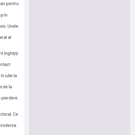
 an pentru
și în
olo. Unele
ral al
 înghițiți
ontact
n iulie la
i de la
 pierdere.
ctoral. Ce
ncrederea