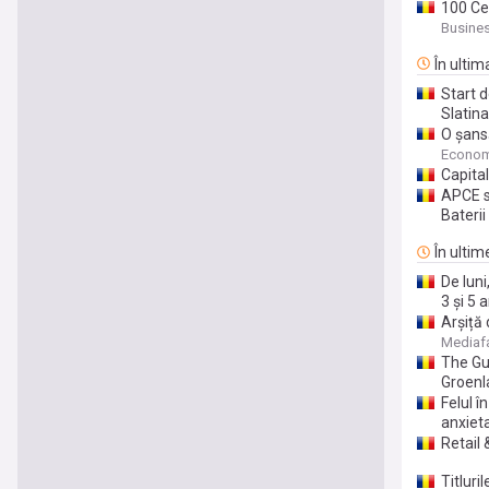
100 Ce
Busine
În ultim
Start d
Slatina
O șansă
ediție 
Econom
Capital
APCE so
Bateri
În ultim
De luni
3 și 5 a
Arșiță 
Mediaf
The Gu
Groenl
Felul î
anxiet
Retail
Titluri