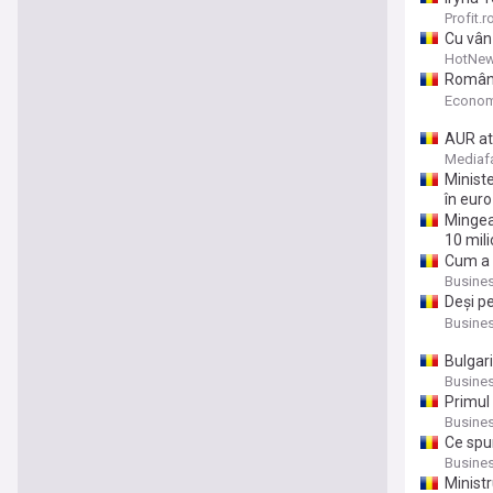
la 200 
Profit.r
Cu vân
fiscale
HotNew
România
tone di
Econom
AUR at
acuză o
Mediaf
Ministe
în euro
Mingea 
10 mili
Cum a r
că un r
Busine
majori
Deşi pe
dobânzi
Busine
Bulgar
Busine
​Primul
turişti
Busine
Ce spun
Busine
Ministr