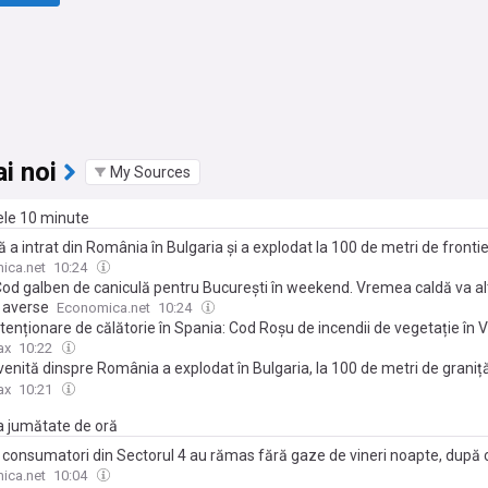
i noi
My Sources
mele 10 minute
 a intrat din România în Bulgaria şi a explodat la 100 de metri de frontie
 de instalațiile gazoductului transbalcanic
ica.net
10:24
od galben de caniculă pentru București în weekend. Vremea caldă va al
și averse
Economica.net
10:24
enționare de călătorie în Spania: Cod Roșu de incendii de vegetație în 
ax
10:22
enită dinspre România a explodat în Bulgaria, la 100 de metri de graniță
ntul, lângă gazoductul Transbalcanic
ax
10:21
ma jumătate de oră
 consumatori din Sectorul 4 au rămas fără gaze de vineri noapte, după 
az a întrerupt alimentarea în urma unui incident la o instalație
ica.net
10:04