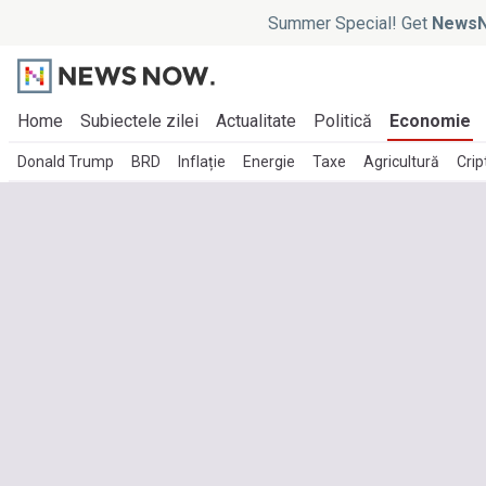
Summer Special! Get
NewsN
Home
Subiectele zilei
Actualitate
Politică
Economie
Donald Trump
BRD
Inflație
Energie
Taxe
Agricultură
Cri