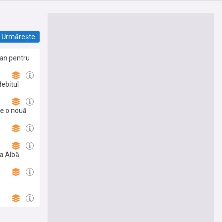
Urmărește
 an pentru
debitul
re o nouă
sa Albă