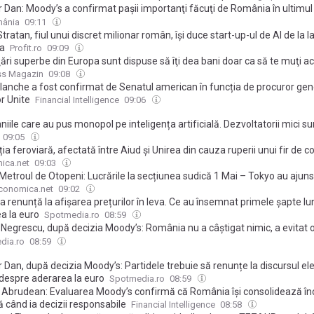
r Dan: Moody’s a confirmat paşii importanţi făcuţi de România în ultimul
hilibra finanţele publice şi a reduce cheltuielile
mânia
09:11
tratan, fiul unui discret milionar român, își duce start-up-ul de AI de la Ia
a
Profit.ro
09:09
ări superbe din Europa sunt dispuse să îţi dea bani doar ca să te muţi ac
eci de mii de euro, dar există o condiţie importantă
ss Magazin
09:08
lanche a fost confirmat de Senatul american în funcția de procuror gene
r Unite
Financial Intelligence
09:06
ile care au pus monopol pe inteligența artificială. Dezvoltatorii mici sunt
t de Google, Amazon sau Microsoft
09:05
ția feroviară, afectată între Aiud şi Unirea din cauza ruperii unui fir de c
ica.net
09:03
etroul de Otopeni: Lucrările la secțiunea sudică 1 Mai – Tokyo au ajuns î
conomica.net
09:02
a renunță la afișarea prețurilor în leva. Ce au însemnat primele șapte lun
a la euro
Spotmedia.ro
08:59
Negrescu, după decizia Moody’s: România nu a câștigat nimic, a evitat o
n junk, dar plătește deja ca și cum ar fi”
dia.ro
08:59
 Dan, după decizia Moody’s: Partidele trebuie să renunțe la discursul ele
despre aderarea la euro
Spotmedia.ro
08:59
 Abrudean: Evaluarea Moody’s confirmă că România îşi consolidează î
 când ia decizii responsabile
Financial Intelligence
08:58