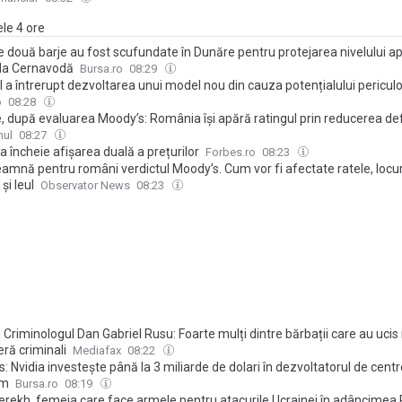
e a inflaţiei şi asupra creşterii economice. Ne-ar băga în recesiune VIDE
ele 4 ore
 două barje au fost scufundate în Dunăre pentru protejarea nivelului ap
la Cernavodă
Bursa.ro
08:29
 a întrerupt dezvoltarea unui model nou din cauza potențialului pericul
o
08:28
, după evaluarea Moody’s: România își apără ratingul prin reducerea defi
nul
08:27
a încheie afișarea duală a prețurilor
Forbes.ro
08:23
amnă pentru români verdictul Moody’s. Cum vor fi afectate ratele, locur
şi leul
Observator News
08:23
 Criminologul Dan Gabriel Rusu: Foarte mulți dintre bărbații care au ucis
ră criminali
Mediafax
08:22
: Nvidia investeşte până la 3 miliarde de dolari în dezvoltatorul de cent
um
Bursa.ro
08:19
Terekh, femeia care face armele pentru atacurile Ucrainei în adâncimea 