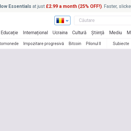
ow Essentials
at just
£2.99 a month (25% OFF!)
. Faster, slic
Educație
Internațional
Ucraina
Cultură
Știință
Mediu
M
ptomonede
Impozitare progresivă
Bitcoin
Pilonul II
Subiecte