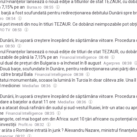
rul Finanţelor lansează o nouă ediţie a titlurilor de stat TEZAUR, cu dob
a 7,15% pe an
Bursa.ro
08:55
barjă a fost scufundată pentru redirecționarea debitului Dunării spre br
ro
08:54
 pot investi din nou în titluri TEZAUR. Ce dobânzi neimpozabile pot obț
PRO TV
08:53
l Dunării, în ușoară creștere începând de săptămâna viitoare. Procedura
dare a ultimelor două barje continuă sâmbătă
ax
08:50
rul Finanțelor lansează o nouă ediție de titluri de stat TEZAUR, cu dobâ
zabile de până la 7,15% pe an
Financial Intelligence
08:48
l dual de prețuri din Bulgaria s-a încheiat în 8 august
Agerpres
08:38
ouă barje, scufundate în Dunăre, pentru redirecţionarea unei părţi din 
 către braţul Bala
Financial Intelligence
08:38
atui monumentale, scoase la lumină în Turcia în doar câteva zile. Una îl
l medicinei
Mediafax
08:36
l Dunării, în ușoară creștere începând de săptămâna viitoare. Procedura
are a barjelor a durat 11 ore
Mediafax
08:36
 a atacat două rafinării din sudul şi sud-vestul Rusiei, într-un atac cu a
ne
Financial Intelligence
08:35
angote, cel mai bogat om din Africa: sunt 10 țări africane cu potențial ri
investiții
Profit.ro
08:32
 arăta o Românie intrată în junk ? Alexandru Nazare, ministrul finanţelo
o creştere a costurilor de finanţare, o influenţă serioasă asupra cursului
inanciar
08:32