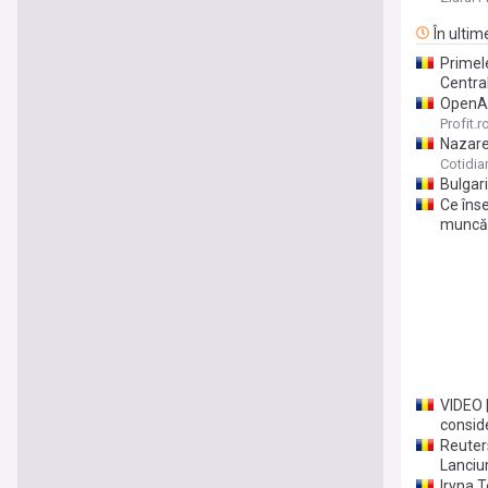
creşter
În ultim
Primele
Centra
OpenAI
Profit.r
Nazare
Cotidia
Bulgari
Ce înse
muncă 
VIDEO |
conside
Reuters
Lanci
Iryna 