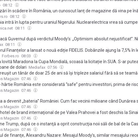
de drone la peste 100.000 într-un an
o
08:12
zări în scădere în România, un cunoscut lanț de magazine dă vina pe înăs
 și pe scăderea consumului. În restul țărilor din regiune însă, afacerile în
s.ro
08:12
 intră în lupta pentru uraniul Nigerului. Nuclearelectrica vrea să cump
n stocul blocat la Niamey, râvnit și de Rusia
ica.net
08:11
acă Guvernul după verdictul Moody’s: „Optimism absolut nejustificat”. N
 „linie distructivă” și avertizează PSD
ax
08:11
rul Finanțelor a lansat o nouă ediție FIDELIS. Dobânzile ajung la 7,5% în le
Forbes.ro
08:03
lovită Maradona la Cupa Mondială, scoasă la licitație în SUA. S-ar pute
oane de dolari
Mediafax
07:56
euşit un tânăr de doar 25 de ani să îşi tripleze salariul fără să se teamă
obot îi va lua locul de muncă. Lucrul pe care îl face el îl poate învăţa şi fa
ss Magazin
07:46
tatea oamenilor
 hârtie România este considerată ”safe” pentru investitori, prima de risc
le plătite de stat sunt similare cu ale Serbiei, cu rating mai slab VIDEO
ss Magazin
07:46
ia a devenit „bateria” României. Cum fac vecinii milioane când Dunărea
ss Magazin
07:46
 hotel de brand internaţional de pe Valea Prahovei a fost deschis la Sinai
 s-au cazat deja la Radisson Blu Cota 1400
ss Magazin
07:46
e Trump, după ce o instanţă a oprit construcţia noii săli de bal de la Ca
ss Magazin
07:46
ul de finanţe, Alexandru Nazare: Mesajul Moody’s, similar mesajului rece