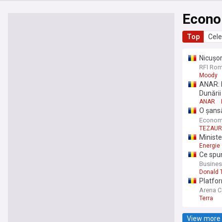
Econo
Top
Cele
Nicuşor
a-şi ec
RFI Rom
Moody
ANAR: D
Dunării
ANAR
O șansă
ediție 
Econom
TEZAUR
Ministe
Energie
Ce spun
Busine
Donald 
Platfor
Arena Co
Terra
View more 