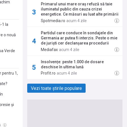
gachim
Primarul unui mare oraș refuză să taie
iluminatul public din cauza crizei
energetice. Ce măsuri au luat alte primării
din țară
Spotmedia.ro
acum 4 zile
-1 la
Partidul care conduce în sondajele din
re o nouă
Germania ar putea fi interzis. Peste o mie
de juriști cer declanșarea procedurii
împotriva AfD
Mediafax
acum 4 zile
asa Verde
Insolvențe: peste 1.000 de dosare
deschise în ultima lună
r pentru 1,
Profit.ro
acum 4 zile
tate?
Vezi toate știrile populare
în
presie și
4