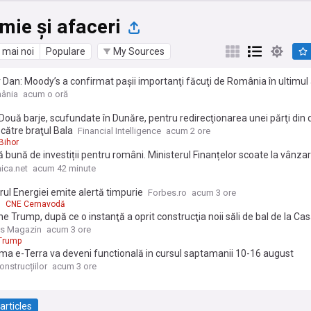
mie și afaceri
 mai noi
Populare
My Sources
 Dan: Moody’s a confirmat paşii importanţi făcuţi de România în ultimul
hilibra finanţele publice şi a reduce cheltuielile
ânia
acum o oră
ouă barje, scufundate în Dunăre, pentru redirecţionarea unei părţi din 
 către braţul Bala
Financial Intelligence
acum 2 ore
Bihor
 bună de investiții pentru români. Ministerul Finanțelor scoate la vânza
de titluri de stat Tezaur, cu dobânzi foarte atractive
ica.net
acum 42 minute
rul Energiei emite alertă timpurie
Forbes.ro
acum 3 ore
CNE Cernavodă
e Trump, după ce o instanţă a oprit construcţia noii săli de bal de la Ca
ss Magazin
acum 3 ore
Trump
ma e-Terra va deveni functională in cursul saptamanii 10-16 august
nstrucțiilor
acum 3 ore
articles