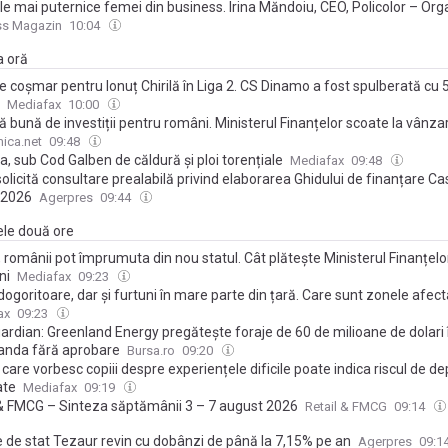
le mai puternice femei din business. Irina Măndoiu, CEO, Policolor – Or
ss Magazin
10:04
a oră
e coșmar pentru Ionuț Chirilă în Liga 2. CS Dinamo a fost spulberată cu 5
Mediafax
10:00
 bună de investiții pentru români. Ministerul Finanțelor scoate la vânza
de titluri de stat Tezaur, cu dobânzi foarte atractive
ica.net
09:48
a, sub Cod Galben de căldură și ploi torențiale
Mediafax
09:48
licită consultare prealabilă privind elaborarea Ghidului de finanțare C
i 2026
Agerpres
09:44
ele două ore
, românii pot împrumuta din nou statul. Cât plătește Ministerul Finanțelo
ni
Mediafax
09:23
dogoritoare, dar și furtuni în mare parte din țară. Care sunt zonele afec
ax
09:23
ardian: Greenland Energy pregăteşte foraje de 60 de milioane de dolari 
anda fără aprobare
Bursa.ro
09:20
n care vorbesc copiii despre experiențele dificile poate indica riscul de de
ate
Mediafax
09:19
 & FMCG – Sinteza săptămânii 3 – 7 august 2026
Retail & FMCG
09:14
le de stat Tezaur revin cu dobânzi de până la 7,15% pe an
Agerpres
09:1