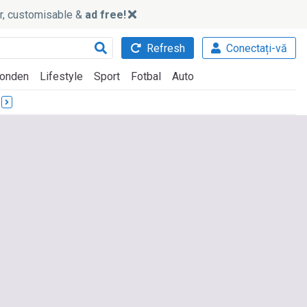
ker, customisable &
ad free!
Refresh
Conectați-vă
onden
Lifestyle
Sport
Fotbal
Auto