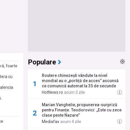
Populare
ră, foarte
Routere chinezești vândute la nivel
tera cu
mondial au o „portiță de acces” ascunsă
ce comunică automat la 35 de secunde
Valencia
HotNews.ro
acum 3 zile
.
Marian Vanghelie, propunerea-surpriză
pentru Finanțe. Teodorovici: „Este cu zece
clase peste Nazare”
ce
Mediafax
acum 4 zile