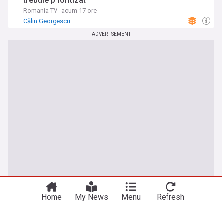
trebuie prioritizat”
Romania TV
acum 17 ore
Călin Georgescu
ADVERTISEMENT
Home
My News
Menu
Refresh