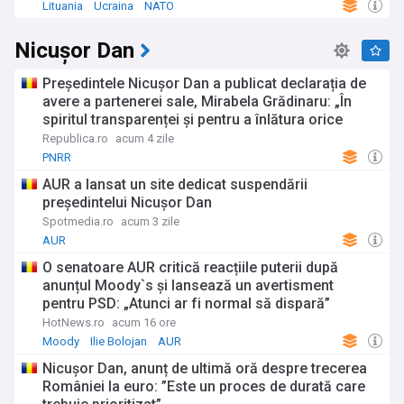
Lituania
Ucraina
NATO
Nicușor Dan
Președintele Nicușor Dan a publicat declarația de
avere a partenerei sale, Mirabela Grădinaru: „În
spiritul transparenței și pentru a înlătura orice
speculații”. Ce bunuri și venituri apar în documente
Republica.ro
acum 4 zile
PNRR
AUR a lansat un site dedicat suspendării
președintelui Nicușor Dan
Spotmedia.ro
acum 3 zile
AUR
O senatoare AUR critică reacțiile puterii după
anunțul Moody`s și lansează un avertisment
pentru PSD: „Atunci ar fi normal să dispară”
HotNews.ro
acum 16 ore
Moody
Ilie Bolojan
AUR
Nicușor Dan, anunț de ultimă oră despre trecerea
României la euro: ”Este un proces de durată care