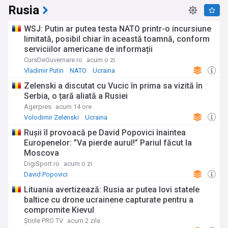
Rusia
WSJ: Putin ar putea testa NATO printr-o incursiune
limitată, posibil chiar în această toamnă, conform
serviciilor americane de informații
CursDeGuvernare.ro
acum o zi
Vladimir Putin
NATO
Ucraina
Zelenski a discutat cu Vucic în prima sa vizită în
Serbia, o țară aliată a Rusiei
Agerpres
acum 14 ore
Volodimir Zelenski
Ucraina
Rușii îl provoacă pe David Popovici înaintea
Europenelor: ”Va pierde aurul!” Pariul făcut la
Moscova
DigiSport.ro
acum o zi
David Popovici
Lituania avertizează: Rusia ar putea lovi statele
baltice cu drone ucrainene capturate pentru a
compromite Kievul
Știrile PRO TV
acum 2 zile