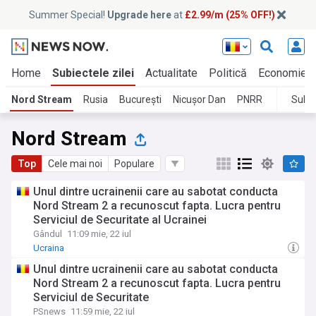
Summer Special!
Upgrade here
at
£2.99/m (25% OFF!)
Home
Subiectele zilei
Actualitate
Politică
Economie
Nord Stream
Rusia
București
Nicușor Dan
PNRR
Subie
Nord Stream
Top
Cele mai noi
Populare
Unul dintre ucrainenii care au sabotat conducta
Nord Stream 2 a recunoscut fapta. Lucra pentru
Serviciul de Securitate al Ucrainei
Gândul
11:09 mie, 22 iul
Ucraina
Unul dintre ucrainenii care au sabotat conducta
Nord Stream 2 a recunoscut fapta. Lucra pentru
Serviciul de Securitate
PSnews
11:59 mie, 22 iul