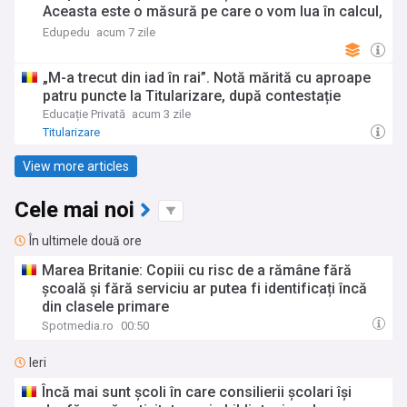
Aceasta este o măsură pe care o vom lua în calcul,
dar decizia finală aparține angajaților, după ce
Edupedu
acum 7 zile
aceștia se vor întoarce în cancelarii. Profesorii
sunt foarte indignați
„M-a trecut din iad în rai”. Notă mărită cu aproape
patru puncte la Titularizare, după contestație
Educație Privată
acum 3 zile
Titularizare
View more articles
Cele mai noi
În ultimele două ore
Marea Britanie: Copiii cu risc de a rămâne fără
școală și fără serviciu ar putea fi identificați încă
din clasele primare
Spotmedia.ro
00:50
Ieri
Încă mai sunt școli în care consilierii școlari își