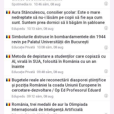
Spotmedia.ro
10:46 sâm, 08 aug
Aura Stănculescu, consilier școlar: Este o mare
nedreptate să nu-i lăsăm pe copii să fie așa cum
sunt. Suntem prea dornici să îi băgăm în șabloane
și să-i corectăm / Dorința noastră de a-i aduce pe
Edupedu
10:13 sâm, 08 aug
toți la anumite standarde ar putea duce la pierderi
Simbolurile distruse în bombardamentele din 1944
la nivel personal
revin pe Palatul Universității din București
Educație Privată
10:08 sâm, 08 aug
Metoda de depistare a studenților care copiază cu
AI, virală în SUA, folosită în România cu un an
înainte
Educație Privată
09:48 sâm, 08 aug
Bugetele reale ale reconectării diasporei științifice
și poziția României la coada Uniunii Europene în
cercetare-dezvoltare / Op Ed Profesorul Eduard
Stoica, conferențiar la Facultatea de Științe
Edupedu
09:12 sâm, 08 aug
Economice a Universității „Lucian Blaga” din Sibiu
România, trei medalii de aur la Olimpiada
Internațională de Inteligență Artificială