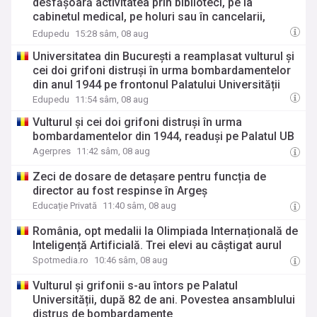
desfășoară activitatea prin biblioteci, pe la
cabinetul medical, pe holuri sau în cancelarii,
atrage atenția consilierul școlar Aura Stănculescu /
Edupedu
15:28 sâm, 08 aug
Sunt spații inadecvate în care copilul nu va
Universitatea din București a reamplasat vulturul și
destăinui nimic niciodată
cei doi grifoni distruși în urma bombardamentelor
din anul 1944 pe frontonul Palatului Universității
Edupedu
11:54 sâm, 08 aug
Vulturul și cei doi grifoni distruși în urma
bombardamentelor din 1944, readuși pe Palatul UB
Agerpres
11:42 sâm, 08 aug
Zeci de dosare de detașare pentru funcția de
director au fost respinse în Argeș
Educație Privată
11:40 sâm, 08 aug
România, opt medalii la Olimpiada Internațională de
Inteligență Artificială. Trei elevi au câștigat aurul
Spotmedia.ro
10:46 sâm, 08 aug
Vulturul și grifonii s-au întors pe Palatul
Universității, după 82 de ani. Povestea ansamblului
distrus de bombardamente