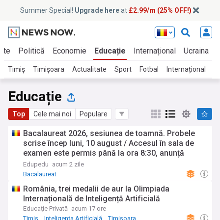
Summer Special!
Upgrade here
at
£2.99/m (25% OFF!)
tate
Politică
Economie
Educație
Internațional
Ucraina
C
Timiș
Timișoara
Actualitate
Sport
Fotbal
Internațional
M
Educație
Top
Cele mai noi
Populare
Bacalaureat 2026, sesiunea de toamnă. Probele
scrise încep luni, 10 august / Accesul în sala de
examen este permis până la ora 8:30, anunță
Ministerul Educației
Edupedu
acum 2 zile
Bacalaureat
România, trei medalii de aur la Olimpiada
Internațională de Inteligență Artificială
Educație Privată
acum 17 ore
Timiș
Inteligența Artificială
Timișoara