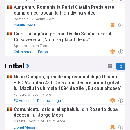
Aur pentru România la Paris! Cătălin Preda este
campion european la high diving video
Romania TV
acum 7 ore
Catalin Preda
Cine L-a supărat pe Ioan Ovidiu Sabău în Farul -
Csikszereda: „Nu mi-a plăcut deloc”
Sport.ro
acum 7 ore
Csikszereda
Fotbal
Fotbal
Nuno Campos, greu de impresionat după Dinamo
– FC Voluntari 4-0. Ce a spus despre primul gol al
lui Mazilu în ultimele 1084 de zile: „Eu caut altceva”
Fanatik.ro
acum 4 ore
FC Voluntari
Dinamo
Liga 1
Comunicatul oficial al spitalului din Rosario după
decesul lui Jorge Messi
Gazeta Sporturilor
acum 9 ore
Lionel Messi