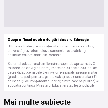
Despre fluxul nostru de știri despre Educație
Ultimele știri despre Educație, oferind acoperire a școlilor,
universităților, reformelor, examenelor, evaluărilor și
politicilor educaționale din România.
Sistemul educațional din România cuprinde aproximativ 3
milioane de elevi și studenți, împreună cu peste 200.000 de
cadre didactice, în cele trei niveluri principale: preuniversitar
(grădinițe, școli primare, gimnaziale și licee), universitar (91
de instituții de învățământ superior, dintre care 54 publice) și
educația continuă. Ministerul Educației stabilește politicile
naționale, inclusiv programa școlară, metodologiile de
examinare și strategiile de dezvoltare pe termen lung, în
Mai multe subiecte
colaborare cu diverse organisme consultative și instituții
specializate precum Agenția Română de Asigurare a
Calității în Învățământul Preuniversitar (ARACIP) și Agenția