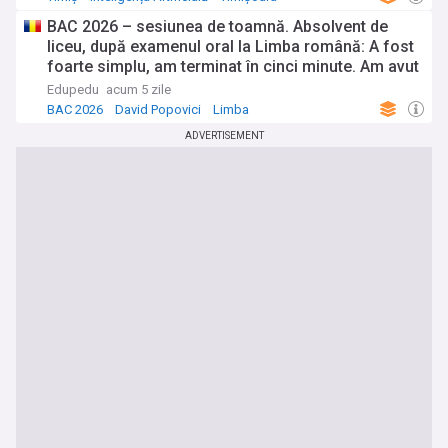
BAC 2026 – sesiunea de toamnă. Absolvent de
liceu, după examenul oral la Limba română: A fost
foarte simplu, am terminat în cinci minute. Am avut
un text legat de David Popovici
Edupedu
acum 5 zile
BAC 2026
David Popovici
Limba
ADVERTISEMENT