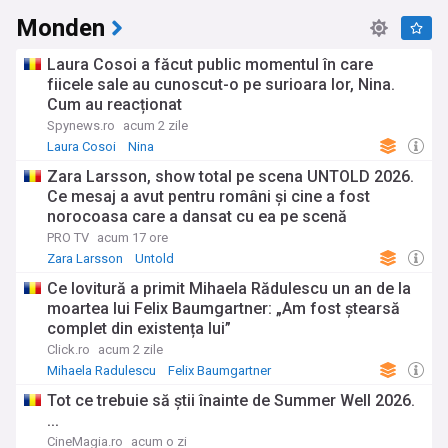
Monden
Laura Cosoi a făcut public momentul în care
fiicele sale au cunoscut-o pe surioara lor, Nina.
Cum au reacționat
Spynews.ro
acum 2 zile
Laura Cosoi
Nina
Zara Larsson, show total pe scena UNTOLD 2026.
Ce mesaj a avut pentru români și cine a fost
norocoasa care a dansat cu ea pe scenă
PRO TV
acum 17 ore
Zara Larsson
Untold
Ce lovitură a primit Mihaela Rădulescu un an de la
moartea lui Felix Baumgartner: „Am fost ștearsă
complet din existența lui”
Click.ro
acum 2 zile
Mihaela Radulescu
Felix Baumgartner
Tot ce trebuie să știi înainte de Summer Well 2026.
...
CineMagia.ro
acum o zi