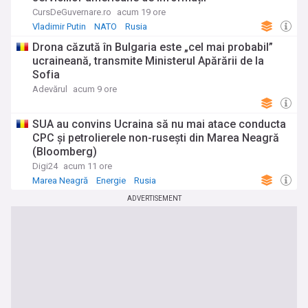
CursDeGuvernare.ro
acum 19 ore
Vladimir Putin
NATO
Rusia
Drona căzută în Bulgaria este „cel mai probabil”
ucraineană, transmite Ministerul Apărării de la
Sofia
Adevărul
acum 9 ore
SUA au convins Ucraina să nu mai atace conducta
CPC şi petrolierele non-ruseşti din Marea Neagră
(Bloomberg)
Digi24
acum 11 ore
Marea Neagră
Energie
Rusia
ADVERTISEMENT