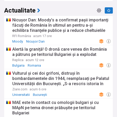
neguvernamentale precum Teach for Romania, Salvați
Actualitate
Copiii și Fundația Noi Orizonturi contribuie semnificativ la
îmbunătățirea accesului la educație de calitate în
comunitățile dezavantajate. Universitățile românești
Nicuşor Dan: Moody’s a confirmat paşii importanţi
dezvoltă parteneriate internaționale valoroase și atrag un
făcuţi de România în ultimul an pentru a-şi
număr crescând de studenți străini, în special în domeniile
echilibra finanţele publice şi a reduce cheltuielile
medicinei, IT și ingineriei.
RFI România
acum 17 ore
Moody
Nicușor Dan
Istoria educației românești datează de la primele școli
mănăstirești din secolul al XV-lea, evoluând prin etape
Alertă la graniță! O dronă care venea din România
importante precum înființarea Academiei Domnești la
a pătruns pe teritoriul Bulgariei și a explodat
București și Iași în secolele XVII-XVIII, fondarea primelor
Replica
acum 12 ore
universități moderne la Iași (1860) și București (1864), și
reforma învățământului obligatoriu implementată de Spiru
Bulgaria
Romania
Haret la începutul secolului XX. Perioada comunistă a adus
Vulturul și cei doi grifoni, distruși în
extinderea accesului la educație, dar și ideologizarea
bombardamentele din 1944, reamplasați pe Palatul
puternică a conținuturilor, în timp ce tranziția post-1989 a
Universității din București. „S-a rescris istoria în
însemnat reforme multiple, uneori contradictorii, în
centrul Capitalei"
încercarea de a adapta sistemul educațional la valorile
Ziare.com
acum 6 ore
democratice și cerințele economiei de piață. Această
Universitatii
București
moștenire complexă continuă să influențeze dezbaterile
MAE este în contact cu omologii bulgari şi cu
actuale despre direcția optimă pentru educația
MApN pe tema dronei prăbuşite pe teritoriul
românească.
Bulgariei