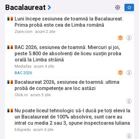
Română de Asigurare a Calității în Învățământul Superior
Bacalaureat
(ARACIS).
Luni începe sesiunea de toamnă la Bacalaureat.
Printre dezvoltările recente în educația românească se
Prima probă este cea de Limba română
numără implementarea progresivă a noii legi a
Ziare.com
acum 2 zile
învățământului preuniversitar și a legii învățământului
superior, adoptate în 2023, care vizează modernizarea
sistemului educațional, alinierea cu standardele europene și
BAC 2026, sesiunea de toamnă: Miercuri și joi,
adaptarea la noile cerințe ale pieței muncii. Provocările
peste 5.800 de absolvenți de liceu susțin proba
actuale includ digitalizarea procesului educațional,
orală la Limba străină
abordarea abandonului școlar (care afectează aproximativ
15% dintre elevi, conform Institutului Național de Statistică),
Mediafax
acum 4 zile
îmbunătățirea rezultatelor la evaluările naționale și
BAC 2026
internaționale precum PISA, precum și asigurarea finanțării
Bacalaureat 2026, sesiunea de toamnă: ultima
adecvate—bugetul pentru educație reprezentând în prezent
probă de competențe are loc astăzi
aproximativ 3,2% din PIB, sub ținta asumată de 6%.
Click.ro
acum 3 zile
Dincolo de aspectele formale, educația în România se
dezvoltă și prin inițiative comunitare remarcabile precum
Nu poate liceul tehnologic să-I ducă pe toți elevii la
programul "Școala altfel", care oferă elevilor experiențe de
învățare non-formală, diverse competiții și olimpiade
un Bacalaureat de 100% absolvire, sunt care au
naționale și internaționale, unde elevii români obțin frecvent
intrat cu media 2 sau 3, spune inspectoarea Iuliana
rezultate excelente la matematică, informatică și științe.
Țugui: Performanța trebuie măsurată și prin câți
Edupedu
acum 4 zile
Programele de mobilitate precum Erasmus+ permit mii de
absolvenți se angajează
schimburi educaționale anual, iar organizații