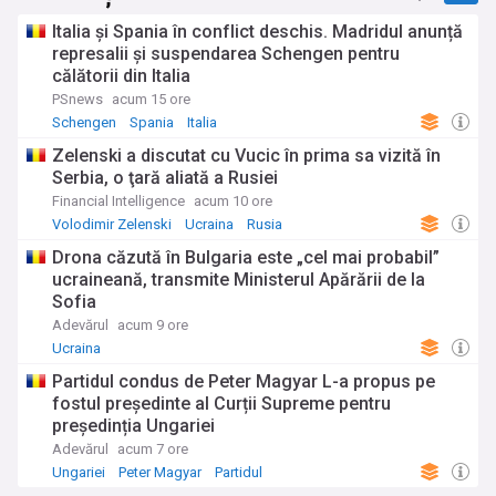
Italia și Spania în conflict deschis. Madridul anunță
represalii și suspendarea Schengen pentru
călătorii din Italia
PSnews
acum 15 ore
Schengen
Spania
Italia
Zelenski a discutat cu Vucic în prima sa vizită în
Serbia, o ţară aliată a Rusiei
Financial Intelligence
acum 10 ore
Volodimir Zelenski
Ucraina
Rusia
Drona căzută în Bulgaria este „cel mai probabil”
ucraineană, transmite Ministerul Apărării de la
Sofia
Adevărul
acum 9 ore
Ucraina
Partidul condus de Peter Magyar L-a propus pe
fostul președinte al Curții Supreme pentru
președinția Ungariei
Adevărul
acum 7 ore
Ungariei
Peter Magyar
Partidul