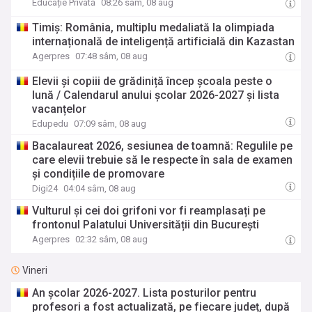
Educație Privată
08:26 sâm, 08 aug
Timiș: România, multiplu medaliată la olimpiada
internațională de inteligență artificială din Kazastan
Agerpres
07:48 sâm, 08 aug
Elevii și copiii de grădiniță încep școala peste o
lună / Calendarul anului școlar 2026-2027 și lista
vacanțelor
Edupedu
07:09 sâm, 08 aug
Bacalaureat 2026, sesiunea de toamnă: Regulile pe
care elevii trebuie să le respecte în sala de examen
și condițiile de promovare
Digi24
04:04 sâm, 08 aug
Vulturul și cei doi grifoni vor fi reamplasați pe
frontonul Palatului Universității din București
Agerpres
02:32 sâm, 08 aug
Vineri
An școlar 2026-2027. Lista posturilor pentru
profesori a fost actualizată, pe fiecare județ, după