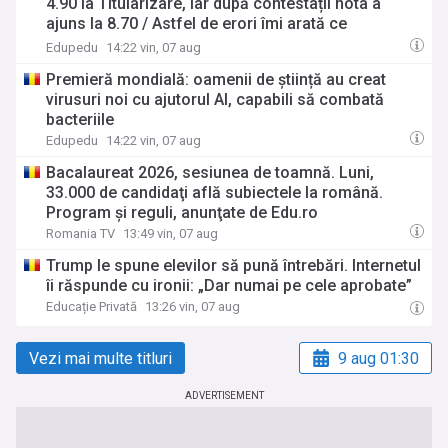
4.90 la Titularizare, iar după contestații nota a
ajuns la 8.70 / Astfel de erori îmi arată ce
entuziasmați sunt profesorii buni, cu experiență să
Edupedu
14:22 vin, 07 aug
vină la corectat și ce resurse financiare sunt
Premieră mondială: oamenii de știință au creat
alocate unui astfel de concurs important
virusuri noi cu ajutorul AI, capabili să combată
bacteriile
Edupedu
14:22 vin, 07 aug
Bacalaureat 2026, sesiunea de toamnă. Luni,
33.000 de candidaţi află subiectele la română.
Program şi reguli, anunţate de Edu.ro
Romania TV
13:49 vin, 07 aug
Trump le spune elevilor să pună întrebări. Internetul
îi răspunde cu ironii: „Dar numai pe cele aprobate”
Educație Privată
13:26 vin, 07 aug
Vezi mai multe titluri
9 aug 01:30
ADVERTISEMENT