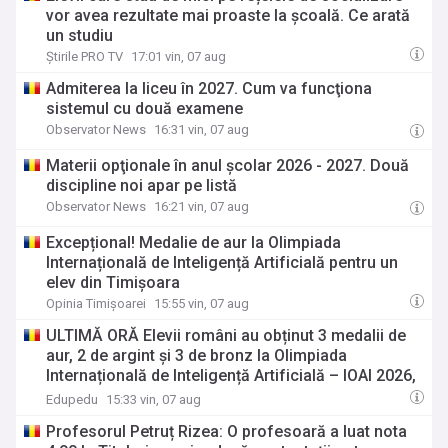
vor avea rezultate mai proaste la școală. Ce arată
un studiu
Știrile PRO TV
17:01 vin, 07 aug
Admiterea la liceu în 2027. Cum va funcţiona
sistemul cu două examene
Observator News
16:31 vin, 07 aug
Materii opţionale în anul şcolar 2026 - 2027. Două
discipline noi apar pe listă
Observator News
16:21 vin, 07 aug
Excepțional! Medalie de aur la Olimpiada
Internațională de Inteligență Artificială pentru un
elev din Timișoara
Opinia Timișoarei
15:55 vin, 07 aug
ULTIMĂ ORĂ Elevii români au obținut 3 medalii de
aur, 2 de argint și 3 de bronz la Olimpiada
Internațională de Inteligență Artificială – IOAI 2026,
desfășurată în Kazahstan
Edupedu
15:33 vin, 07 aug
Profesorul Petruț Rizea: O profesoară a luat nota