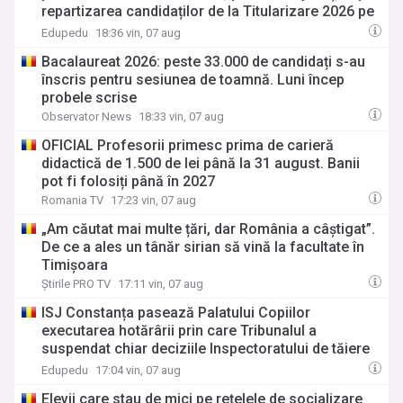
repartizarea candidaților de la Titularizare 2026 pe
posturi pe perioadă nedeterminată
Edupedu
18:36 vin, 07 aug
Bacalaureat 2026: peste 33.000 de candidați s-au
înscris pentru sesiunea de toamnă. Luni încep
probele scrise
Observator News
18:33 vin, 07 aug
OFICIAL Profesorii primesc prima de carieră
didactică de 1.500 de lei până la 31 august. Banii
pot fi folosiți până în 2027
Romania TV
17:23 vin, 07 aug
„Am căutat mai multe țări, dar România a câștigat”.
De ce a ales un tânăr sirian să vină la facultate în
Timișoara
Știrile PRO TV
17:11 vin, 07 aug
ISJ Constanța pasează Palatului Copiilor
executarea hotărârii prin care Tribunalul a
suspendat chiar deciziile Inspectoratului de tăiere
a posturilor: Obligațiile vă revin „în totalitate” / ISJ
Edupedu
17:04 vin, 07 aug
susține că s-a conformat pentru că nu a mai emis
Elevii care stau de mici pe rețelele de socializare
alte acte