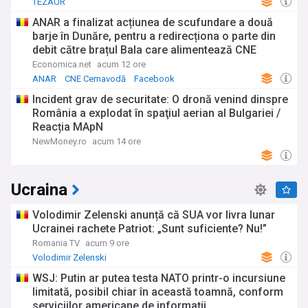
TEZAUR
ANAR a finalizat acțiunea de scufundare a două
barje în Dunăre, pentru a redirecționa o parte din
debit către brațul Bala care alimentează CNE
Cernavodă (video)
Economica.net
acum 12 ore
ANAR
CNE Cernavodă
Facebook
Incident grav de securitate: O dronă venind dinspre
România a explodat în spaţiul aerian al Bulgariei /
Reacția MApN
NewMoney.ro
acum 14 ore
Ucraina
Volodimir Zelenski anunță că SUA vor livra lunar
Ucrainei rachete Patriot: „Sunt suficiente? Nu!”
Romania TV
acum 9 ore
Volodimir Zelenski
WSJ: Putin ar putea testa NATO printr-o incursiune
limitată, posibil chiar în această toamnă, conform
serviciilor americane de informații