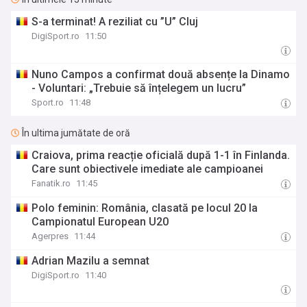
S-a terminat! A reziliat cu ”U” Cluj
DigiSport.ro
11:50
Nuno Campos a confirmat două absențe la Dinamo
- Voluntari: „Trebuie să înțelegem un lucru”
Sport.ro
11:48
În ultima jumătate de oră
Craiova, prima reacție oficială după 1-1 în Finlanda.
Care sunt obiectivele imediate ale campioanei
Fanatik.ro
11:45
Polo feminin: România, clasată pe locul 20 la
Campionatul European U20
Agerpres
11:44
Adrian Mazilu a semnat
DigiSport.ro
11:40