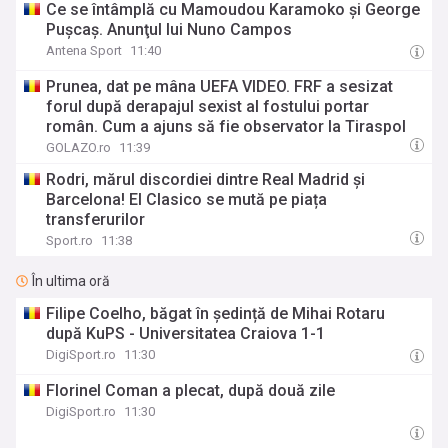
Ce se întâmplă cu Mamoudou Karamoko și George
Pușcaș. Anunţul lui Nuno Campos
Antena Sport
11:40
Prunea, dat pe mâna UEFA VIDEO. FRF a sesizat
forul după derapajul sexist al fostului portar
român. Cum a ajuns să fie observator la Tiraspol
GOLAZO.ro
11:39
Rodri, mărul discordiei dintre Real Madrid și
Barcelona! El Clasico se mută pe piața
transferurilor
Sport.ro
11:38
În ultima oră
Filipe Coelho, băgat în ședință de Mihai Rotaru
după KuPS - Universitatea Craiova 1-1
DigiSport.ro
11:30
Florinel Coman a plecat, după două zile
DigiSport.ro
11:30