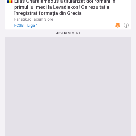
Elias Charalambous a titularizat doi români în
primul lui meci la Levadiakos! Ce rezultat a
înregistrat formația din Grecia
Fanatik.ro
acum 3 ore
FCSB
Liga 1
ADVERTISEMENT