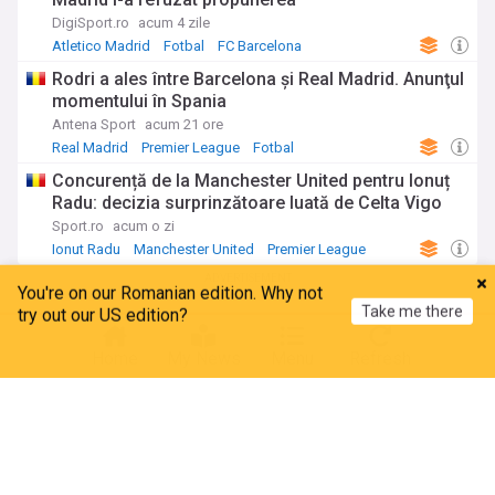
DigiSport.ro
acum 4 zile
Atletico Madrid
Fotbal
FC Barcelona
Rodri a ales între Barcelona şi Real Madrid. Anunţul
momentului în Spania
Antena Sport
acum 21 ore
Real Madrid
Premier League
Fotbal
Concurență de la Manchester United pentru Ionuț
Radu: decizia surprinzătoare luată de Celta Vigo
Sport.ro
acum o zi
Ionut Radu
Manchester United
Premier League
ADVERTISEMENT
You're on our Romanian edition. Why not
Take me there
try out our US edition?
Home
My News
Menu
Refresh