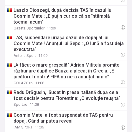
Laszlo Dioszegi, după decizia TAS în cazul lui
Cosmin Matei: „E puțin curios că se întâmplă
tocmai acum”
Gazeta Sporturilor
11:09
TAS, suspendare uriașă cazul de dopaj al lui
Cosmin Matei! Anunțul lui Sepsi: „O lună a fost deja
executată”
Antena Sport
11:09
„A făcut o mare greșeală” Adrian Mititelu promite
răzbunare după ce Bauza a plecat în Grecia: „E
jucătorul nostru! FIFA nu ne-a anunțat nimic”
GOLAZO.ro
11:08
Radu Drăgușin, lăudat în presa italiană după ce a
fost decisiv pentru Fiorentina: „O evoluție reușită”
Sport.ro
11:08
Cosmin Matei a fost suspendat de TAS pentru
dopaj. Când ar putea reveni
iAM SPORT
11:06