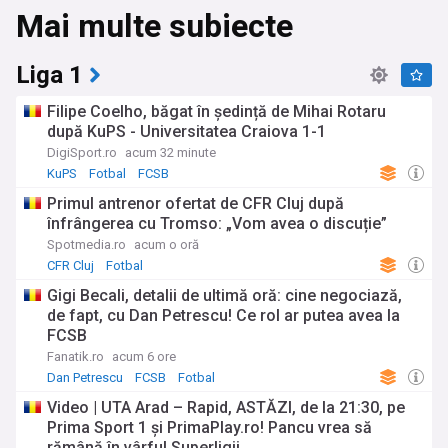
Mai multe subiecte
Liga 1
Filipe Coelho, băgat în ședință de Mihai Rotaru
după KuPS - Universitatea Craiova 1-1
DigiSport.ro
acum 32 minute
KuPS
Fotbal
FCSB
Primul antrenor ofertat de CFR Cluj după
înfrângerea cu Tromso: „Vom avea o discuție”
Spotmedia.ro
acum o oră
CFR Cluj
Fotbal
Gigi Becali, detalii de ultimă oră: cine negociază,
de fapt, cu Dan Petrescu! Ce rol ar putea avea la
FCSB
Fanatik.ro
acum 6 ore
Dan Petrescu
FCSB
Fotbal
Video | UTA Arad – Rapid, ASTĂZI, de la 21:30, pe
Prima Sport 1 şi PrimaPlay.ro! Pancu vrea să
rămână în vârful Superligii