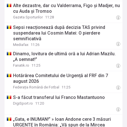
Alte dezastre, dar cu Valderrama, Figo și Madjer, nu
cu Auda și Tromso
Gazeta Sporturilor
11:28
Sepsi reacționează după decizia TAS privind
suspendarea lui Cosmin Matei: O pierdere
semnificativă
Mediafax
11:26
Dinamo, lovitura de ultimă oră a lui Adrian Mazilu.
„A semnat!”
Fanatik.ro
11:25
Hotărârea Comitetului de Urgență al FRF din 7
august 2026
Federația Română de Fotbal
11:25
S-a făcut transferul lui Franco Mastantuono
DigiSport.ro
11:20
„Gata, e INUMAN!” » Ioan Andone cere 3 măsuri
URGENTE în România: „Vă spun de la Mircea