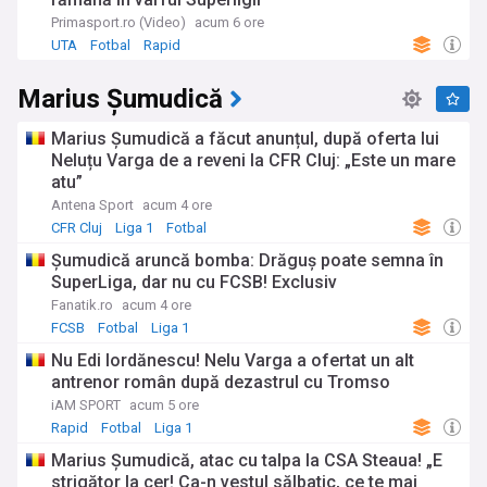
Primasport.ro (Video)
acum 6 ore
UTA
Fotbal
Rapid
Marius Șumudică
Marius Șumudică a făcut anunțul, după oferta lui
Neluțu Varga de a reveni la CFR Cluj: „Este un mare
atu”
Antena Sport
acum 4 ore
CFR Cluj
Liga 1
Fotbal
Șumudică aruncă bomba: Drăguș poate semna în
SuperLiga, dar nu cu FCSB! Exclusiv
Fanatik.ro
acum 4 ore
FCSB
Fotbal
Liga 1
Nu Edi Iordănescu! Nelu Varga a ofertat un alt
antrenor român după dezastrul cu Tromso
iAM SPORT
acum 5 ore
Rapid
Fotbal
Liga 1
Marius Șumudică, atac cu talpa la CSA Steaua! „E
strigător la cer! Ca-n vestul sălbatic, ce te mai