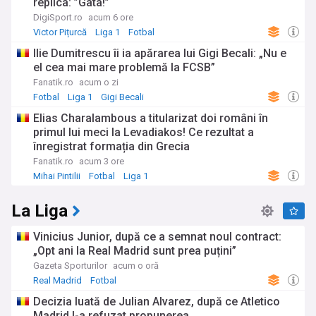
replica: ”Gata!”
DigiSport.ro
acum 6 ore
Victor Pițurcă
Liga 1
Fotbal
Ilie Dumitrescu îi ia apărarea lui Gigi Becali: „Nu e
el cea mai mare problemă la FCSB”
Fanatik.ro
acum o zi
Fotbal
Liga 1
Gigi Becali
Elias Charalambous a titularizat doi români în
primul lui meci la Levadiakos! Ce rezultat a
înregistrat formația din Grecia
Fanatik.ro
acum 3 ore
Mihai Pintilii
Fotbal
Liga 1
La Liga
Vinicius Junior, după ce a semnat noul contract:
„Opt ani la Real Madrid sunt prea puțini”
Gazeta Sporturilor
acum o oră
Real Madrid
Fotbal
Decizia luată de Julian Alvarez, după ce Atletico
Madrid I-a refuzat propunerea