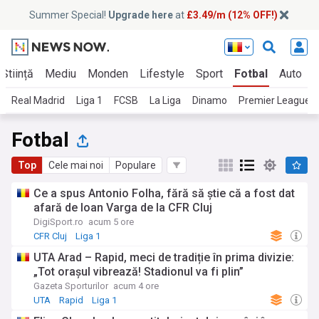
Summer Special!
Upgrade here
at
£3.49/m (12% OFF!)
Știință
Mediu
Monden
Lifestyle
Sport
Fotbal
Auto
Real Madrid
Liga 1
FCSB
La Liga
Dinamo
Premier League
Fotbal
Top
Cele mai noi
Populare
Ce a spus Antonio Folha, fără să știe că a fost dat
afară de Ioan Varga de la CFR Cluj
DigiSport.ro
acum 5 ore
CFR Cluj
Liga 1
UTA Arad – Rapid, meci de tradiție în prima divizie:
„Tot orașul vibrează! Stadionul va fi plin”
Gazeta Sporturilor
acum 4 ore
UTA
Rapid
Liga 1