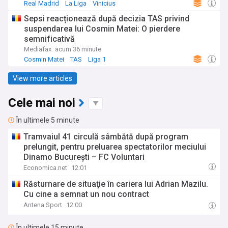
Real Madrid
La Liga
Vinicius
Sepsi reacționează după decizia TAS privind
suspendarea lui Cosmin Matei: O pierdere
semnificativă
Mediafax
acum 36 minute
Cosmin Matei
TAS
Liga 1
View more articles
Cele mai noi
În ultimele 5 minute
Tramvaiul 41 circulă sâmbătă după program
prelungit, pentru preluarea spectatorilor meciului
Dinamo București – FC Voluntari
Economica.net
12:01
Răsturnare de situaţie în cariera lui Adrian Mazilu.
Cu cine a semnat un nou contract
Antena Sport
12:00
În ultimele 15 minute