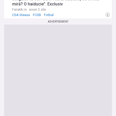
miră? O haiducie”. Exclusiv
Fanatik.ro
acum 2 zile
CSA Steaua
FCSB
Fotbal
ADVERTISEMENT