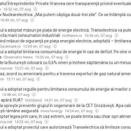
tul Întreprinderilor Private Vrancea cere transparenţă privind eventual
tări de la energie şi protecţie pentru producători
o
16:52 vin, 07 aug
v Nuclearelectrica: „Mai putem câștiga două-trei zile”. Ce se întâmplă cu
a Cernavodă dacă Dunărea continuă să scadă
16:43 vin, 07 aug
l a adoptat măsuri pe piaţa de energie electrică. Transelectrica va put
cta marii consumatori industriali
HotNews.ro
16:36 vin, 07 aug
ind măsuri de siguranţă pe piaţa energiei electrice, adoptată – limitarea
lui companiilor, ultima soluție, între orele 19.00 și 23.00
Guvernare.ro
15:39 vin, 07 aug
l a adoptat limitarea consumului de energie în caz de deficit. Pe cine 
a
Observator News
15:25 vin, 07 aug
de la Bucureşti coboară cu 0,6% vineri şi încheie săptămâna cu un minu
a verdictului Moody's: Scăderi pentru Electrica, MedLife şi Hidroelectrica
inanciar
15:21 vin, 07 aug
az, acord cu americanii pentru a traversa exporturi de gaz natural amer
 către Ucraina și Republica Moldova. Rolul terminalului în Coridorul Ver
com
15:11 vin, 07 aug
ul a adoptat regulile pentru limitarea consumului de energie al marilor 
14:48 vin, 07 aug
 apără SUA?
Cotidianul
14:31 vin, 07 aug
la oprește preventiv grupul în cogenerare de la CET Grozăvești. Apa cald
ști rămâne asigurată
InvesTenergy
14:24 vin, 07 aug
ptat legea prin care, în caz extrem, se poate limita sau chiar opri alime
e electrică. Cum funcționează măsurile de siguranță
ica.net
14:23 vin, 07 aug
ul a adoptat proiectul care autorizează Transelectrica să limiteze con