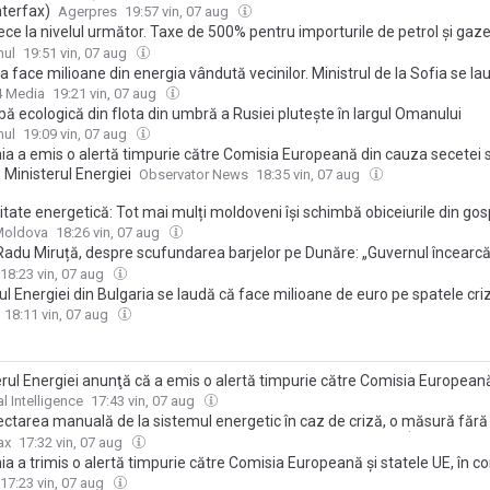
nterfax)
Agerpres
19:57 vin, 07 aug
ce la nivelul următor. Taxe de 500% pentru importurile de petrol și gaze 
 cu dedicație pentru „Flota fantomă”
nul
19:51 vin, 07 aug
a face milioane din energia vândută vecinilor. Ministrul de la Sofia se la
urile record, România cumpără masiv
4 Media
19:21 vin, 07 aug
ă ecologică din flota din umbră a Rusiei plutește în largul Omanului
nul
19:09 vin, 07 aug
a a emis o alertă timpurie către Comisia Europeană din cauza secetei 
 Ministerul Energiei
Observator News
18:35 vin, 07 aug
itate energetică: Tot mai mulți moldoveni își schimbă obiceiurile din go
 a reduce consumul de curent
Moldova
18:26 vin, 07 aug
Radu Miruță, despre scufundarea barjelor pe Dunăre: „Guvernul încearcă
, dar să aducă ploaie nu poate”
18:23 vin, 07 aug
ul Energiei din Bulgaria se laudă că face milioane de euro pe spatele cri
tice din România. Gândul a documentat cazul
18:11 vin, 07 aug
erul Energiei anunţă că a emis o alertă timpurie către Comisia Europeană
tul secetei hidrologice severe: În acest moment, nu există un impact ne
l Intelligence
17:43 vin, 07 aug
pieţei interne de electricitate
ctarea manuală de la sistemul energetic în caz de criză, o măsură făr
nia. Dumitru Chisăliță (AEI): Nu s-a aplicat nici la blackout / În comunis
ax
17:32 vin, 07 aug
 a trimis o alertă timpurie către Comisia Europeană și statele UE, în co
 severe, anunță Ministerul Energiei
17:23 vin, 07 aug