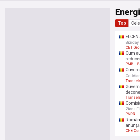
Energ
Top
Cele
ELCEN a
zile du
Biziday
afectat
CET Gro
Cum au 
reduce
PMB
B
Guvernu
energie
Cotidia
Transel
Guvernu
deconec
Transel
Comisia
avertiz
Ziarul F
PNRR
România
anunţă 
CNE Ce