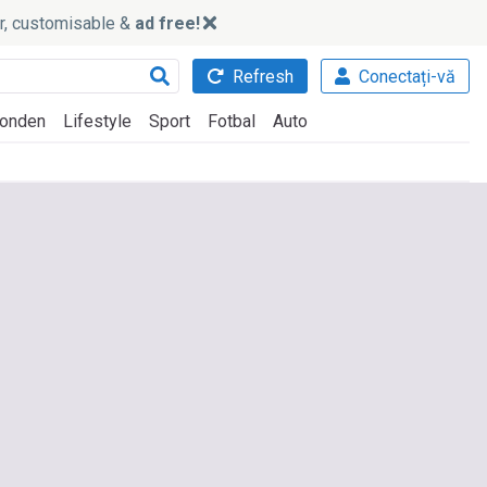
ker, customisable &
ad free!
Refresh
Conectați-vă
onden
Lifestyle
Sport
Fotbal
Auto