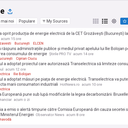
ie
 mai noi
Populare
My Sources
 oprit producția de energie electrică de la CET Grozăvești (București) l
pă ce o reluase, din cauza temperaturilor foarte mari ale apei de răcire.
acum 15 ore
ă furnizarea apei calde. De luni, CET Progresu va fi repornit.
zavesti
București
ELCEN
răspuns administrațiile publice și mediul privat apelului lui Ilie Bolojan 
rea consumului de energie
Știrile PRO TV
acum 14 ore
ucurești
Ciprian Ciucu
l a adoptat proiectul care autorizează Transelectrica să limiteze cons
 al marilor companii. Ce reguli a stabilit Executivul
nul
acum 12 ore
ectrica
Ilie Bolojan
l a adoptat măsuri pe piaţa de energie electrică. Transelectrica va put
ta marii consumatori industriali
HotNews.ro
acum 10 ore
ectrica
 Europeană pune sub lupă modificările la legea decarbonizării. Bruxell
ează asupra riscului de pierdere a banilor din PNRR
inanciar
acum o zi
 a emis o alertă timpurie către Comisia Europeană din cauza secetei s
Ministerul Energiei
Observator News
acum 8 ore
rnavodă