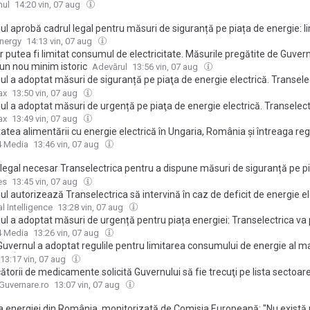
 al marilor companii. Ce reguli a stabilit Executivul
nul
14:20 vin, 07 aug
l aprobă cadrul legal pentru măsuri de siguranță pe piața de energie: l
lui, doar ultimă soluție și fără impact asupra populației
nergy
14:13 vin, 07 aug
 putea fi limitat consumul de electricitate. Măsurile pregătite de Guver
 un nou minim istoric
Adevărul
13:56 vin, 07 aug
l a adoptat măsuri de siguranță pe piaţa de energie electrică. Transele
reduce exporturile și limita consumul marilor consumatori
ax
13:50 vin, 07 aug
l a adoptat măsuri de urgență pe piaţa de energie electrică. Transelect
reduce exporturile și limita consumul marilor consumatori
ax
13:49 vin, 07 aug
atea alimentării cu energie electrică în Ungaria, România și întreaga re
i de Sud-Est, sub monitorizarea Comisiei Europene
4 Media
13:46 vin, 07 aug
 legal necesar Transelectrica pentru a dispune măsuri de siguranță pe p
e electrică, aprobat de Guvern
es
13:45 vin, 07 aug
l autorizează Transelectrica să intervină în caz de deficit de energie el
rea consumului ar putea fi aplicată doar marilor consumatori
l Intelligence
13:28 vin, 07 aug
ul a adoptat măsuri de urgență pentru piața energiei: Transelectrica va
 exporturile și reduce consumul dacă se agravează criza provocată de s
4 Media
13:26 vin, 07 aug
uvernul a adoptat regulile pentru limitarea consumului de energie al ma
i. În ce condiții poate interveni Transelectrica
13:17 vin, 07 aug
torii de medicamente solicită Guvernului să fie trecuţi pe lista sectoare
ice, cărora nu li se întrerupe energia
Guvernare.ro
13:07 vin, 07 aug
ia energiei din România, monitorizată de Comisia Europeană: "Nu există