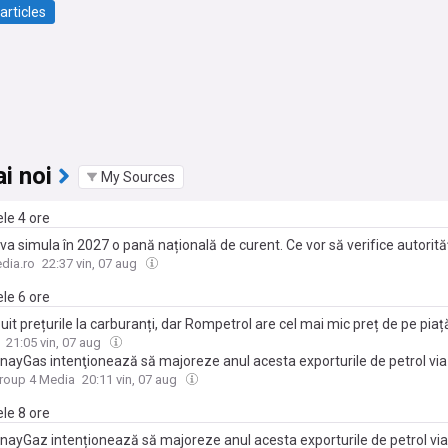
articles
i noi
My Sources
ele 4 ore
va simula în 2027 o pană națională de curent. Ce vor să verifice autorităț
dia.ro
22:37 vin, 07 aug
ele 6 ore
it prețurile la carburanți, dar Rompetrol are cel mai mic preț de pe piaț
21:05 vin, 07 aug
ayGas intenţionează să majoreze anul acesta exporturile de petrol vi
roup 4 Media
20:11 vin, 07 aug
ele 8 ore
ayGaz intenționează să majoreze anul acesta exporturile de petrol vi