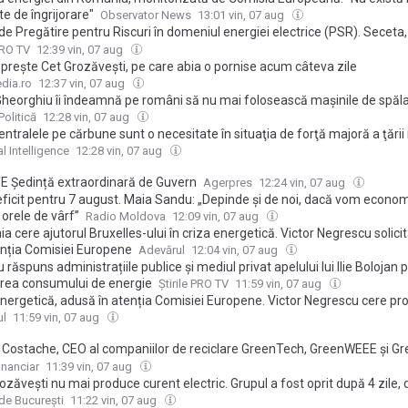
e de îngrijorare"
Observator News
13:01 vin, 07 aug
de Pregătire pentru Riscuri în domeniul energiei electrice (PSR). Seceta,
cată risc critic. Ce măsuri ia statul
PRO TV
12:39 vin, 07 aug
oprește Cet Grozăvești, pe care abia o pornise acum câteva zile
dia.ro
12:37 vin, 07 aug
heorghiu îi îndeamnă pe români să nu mai folosească mașinile de spăla
arele pentru reducerea consumului de energie
olitică
12:28 vin, 07 aug
ntralele pe cărbune sunt o necesitate în situaţia de forţă majoră a ţării
l Intelligence
12:28 vin, 07 aug
 Ședință extraordinară de Guvern
Agerpres
12:24 vin, 07 aug
eficit pentru 7 august. Maia Sandu: „Depinde și de noi, dacă vom econom
 orele de vârf”
Radio Moldova
12:09 vin, 07 aug
 cere ajutorul Bruxelles-ului în criza energetică. Victor Negrescu solici
enția Comisiei Europene
Adevărul
12:04 vin, 07 aug
răspuns administrațiile publice și mediul privat apelului lui Ilie Bolojan 
rea consumului de energie
Știrile PRO TV
11:59 vin, 07 aug
energetică, adusă în atenția Comisiei Europene. Victor Negrescu cere pr
atorilor și a economiei României
ul
11:59 vin, 07 aug
 Costache, CEO al companiilor de reciclare GreenTech, GreenWEEE şi Gr
tificat fluxurile de producţie prioritare. Asta ne permite să reacţionăm
inanciar
11:39 vin, 07 aug
tuale restricţii de energie şi să limităm impactul asupra activităţii
zăvești nu mai produce curent electric. Grupul a fost oprit după 4 zile,
ei. Livrarea de apă caldă nu este afectată
 de București
11:22 vin, 07 aug