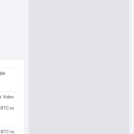
ile
ă. Video
a BTC cu
a BTC cu