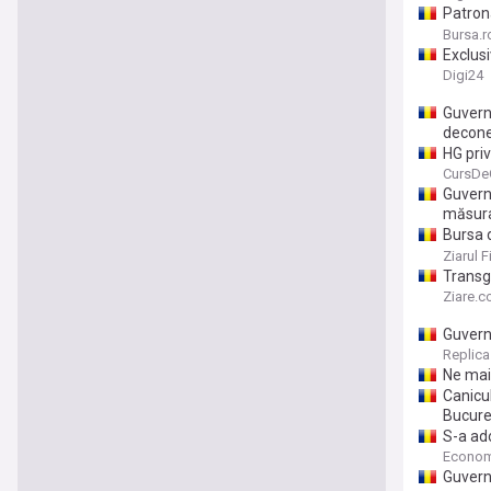
Patrona
deconec
Bursa.r
Exclusi
2 de l
Digi24
Guvernu
decone
HG priv
consumu
CursDe
Guvernu
măsur
Bursa 
înainte
Ziarul F
Transg
România
Ziare.
Guvern
Replica
Ne mai
Canicu
Bucure
S-a ado
energi
Econom
Guvern