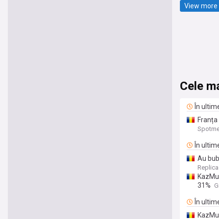
View more 
Cele ma
În ultim
Franța 
Spotme
În ultim
Au bubu
Replica
KazMun
31%
G
În ultim
KazMun