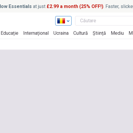
ow Essentials
at just
£2.99 a month (25% OFF!)
. Faster, slic
Educație
Internațional
Ucraina
Cultură
Știință
Mediu
M