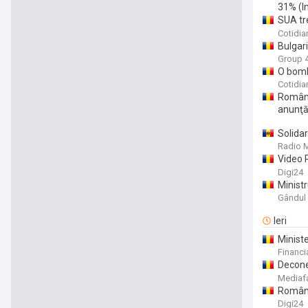
31% (I
SUA tre
măsuri
Cotidia
Bulgari
export
Group 
O bomb
Cotidia
Români
anunţă
Solidar
pentru
Radio 
Video 
soluții
Digi24
Ministr
energe
Gândul
Ieri
Minist
contex
Financia
asupra 
Decone
în Româ
Mediaf
invers
România
secetei
Digi24