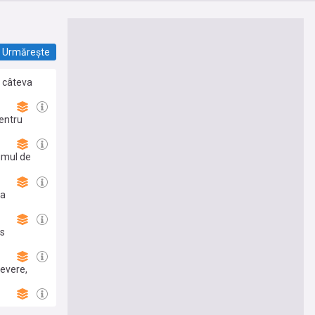
Urmărește
a câteva
 Nu este
pentru
umul de
ea
es
evere,