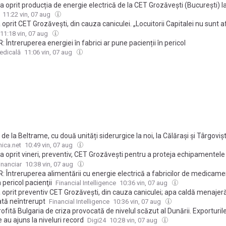
 oprit producția de energie electrică de la CET Grozăvești (București) l
pă ce o reluase, din cauza temperaturilor foarte mari ale apei de răcire.
11:22 vin, 07 aug
ă furnizarea apei calde. De luni, CET Progresu va fi repornit.
 oprit CET Grozăveşti, din cauza caniculei. „Locuitorii Capitalei nu sunt a
ldă menajeră este asigurată”
11:18 vin, 07 aug
 Întreruperea energiei în fabrici ar pune pacienții în pericol
edicală
11:06 vin, 07 aug
ii de la Beltrame, cu două unități siderurgice la noi, la Călărași și Târgoviș
ul de energie electrică din vârful de seară
ica.net
10:49 vin, 07 aug
 oprit vineri, preventiv, CET Grozăveşti pentru a proteja echipamentele 
ile încălzirii accentuate a apei din Argeş, din cauza caniculei. Luni, va fi 
inanciar
10:38 vin, 07 aug
u. Locuitorii Capitalei nu sunt afectaţi
: Întreruperea alimentării cu energie electrică a fabricilor de medicam
 pericol pacienţii
Financial Intelligence
10:36 vin, 07 aug
 oprit preventiv CET Grozăveşti, din cauza caniculei; apa caldă menajeră
ată neîntrerupt
Financial Intelligence
10:36 vin, 07 aug
fită Bulgaria de criza provocată de nivelul scăzut al Dunării. Exporturil
 au ajuns la niveluri record
Digi24
10:28 vin, 07 aug