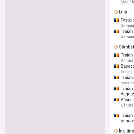
suspec
Mediaf
Luni
Fostul 
și le f
Romani
Traian 
de cri
Romani
au făc
Sâmbă
Traian
la într
Gândul
Băsesc
înseam
Știrile 
Traian
Ziare.
Traian 
degeab
Băsescu
de fap
Gândul
Traian 
panara
În ultim