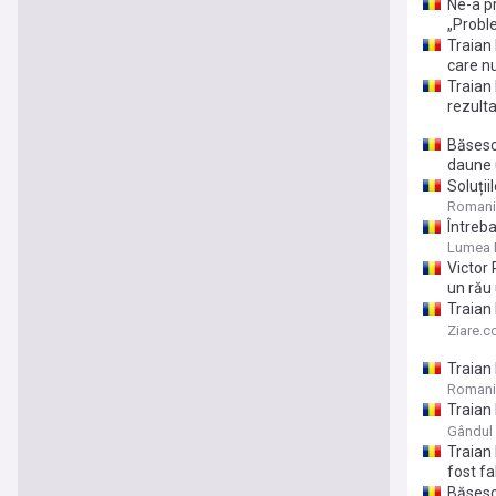
Ne-a p
„Proble
Traian 
care nu
Traian 
rezulta
Băsescu
daune 
Soluți
Kazahst
Romani
securi
Întreba
Constit
Lumea P
Parlam
Victor 
un rău
Traian 
din 20
Ziare.
Traian
să defi
Romani
Traian 
de la g
Gândul
Traian
fost fa
Băsescu