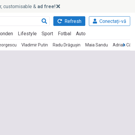
ker, customisable &
ad free!
Refresh
Conectați-vă
onden
Lifestyle
Sport
Fotbal
Auto
Georgescu
Vladimir Putin
Radu Drăgușin
Maia Sandu
Adrian Câci