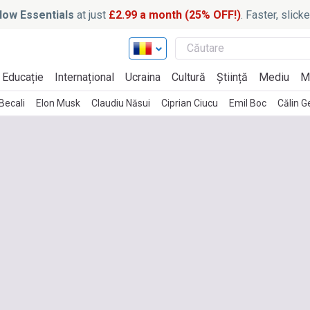
ow Essentials
at just
£2.99 a month (25% OFF!)
. Faster, slic
Educație
Internațional
Ucraina
Cultură
Știință
Mediu
M
 Becali
Elon Musk
Claudiu Năsui
Ciprian Ciucu
Emil Boc
Călin 