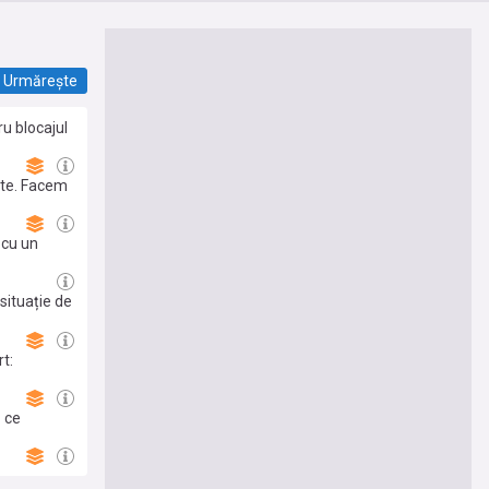
Urmărește
ru blocajul
ste. Facem
 cu un
situație de
 și nu au
mânia”
t:
 ce