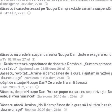
u care nu se potriveşte. Noi vrem mai repede, el vrea mai încet
l Intelligence
04:20 lun, 27 iul
Băsescu îl caracterizează pe Nicușor Dan și exclude varianta suspendării
ai repede, el vrea mai încet”
ul
04:14 lun, 27 iul
 Băsescu nu crede în suspendarea lui Nicuşor Dan: „Este o exagerare, nu
ndumul. Cred că Nicuşor Dan are un popor cu care nu se potriveşte”
a TV
02:10 lun, 27 iul
u: Rusia testează capacitatea de ripostă a României. „Suntem aproape
e de război”
Spotmedia.ro
21:58 dum, 26 iul
Băsescu, revoltat: „Ucrainei îi dăm pâinea de la gură, îi ajutăm în război ș
 daune uriașe”
Ziare.com
21:04 dum, 26 iul
epăşit de situaţie Nicuşor Dan? Ce crede Traian Băsescu
ul.net
20:35 dum, 26 iul
 Băsescu, despre Nicușor Dan: "Are un popor cu care nu se potrivește. N
ede, el vrea mai încet"
Ziare.com
20:15 dum, 26 iul
Băsescu atacă Ucraina: „Noi îi dăm pâinea de la gură să-i ajutăm în războ
 daune uriașe!“
Replica
20:07 dum, 26 iul