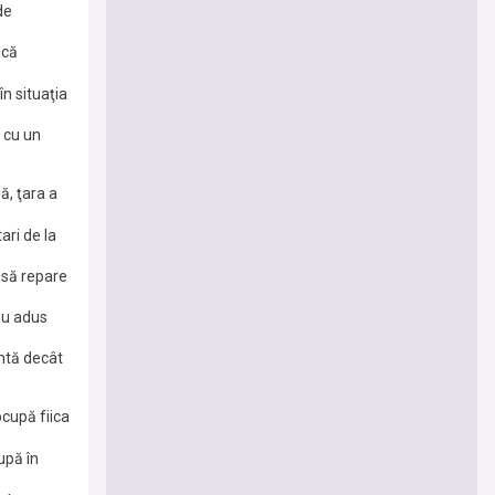
de
"
ică
în situaţia
m cu un
ă, ţara a
ari de la
D să repare
 au adus
antă decât
împreună,
ocupă fiica
upă în