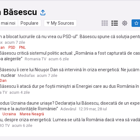
n Băsescu
 mai noi
Populare
My Sources
n a blocat lucrurile că nu vrea cu PSD-ul”. Băsescu spune că soluția pent
 este refacerea coaliției pentru „câteva luni”
ax
acum 7 zile
jan
PSD
PNL
Băsescu critică sistemul politic actual: „România a fost capturată de ca
 alegerile”
Romania TV
acum 6 zile
Băsescu îi cere lui Nicușor Dan să intervină în criza energetică: Ne jucăm
 nuclear
Mediafax
acum 7 zile
 Dan
Băsescu îi atacă dur pe foștii miniștri ai Energiei care au dus România în 
„Niște panarame. De regulă am văzut numai papițoi care vorbesc frumos
a TV
acum 4 zile
imic” / „Dacă lumea vrea să vadă ce înseamnă să fii prost se uită la Ro
odus Ucraina daune uriașe? Declarația lui Băsescu, disecată de un exper
ma e la autoritățile României”
Adevărul
12:39 mar, 28 iul
Ucraina
Marea Neagră
, despre criza energetică: Lumea se uită la România dacă vrea să vadă
ă să fii prost. Panarame de miniștri
PRO TV
acum 6 zile