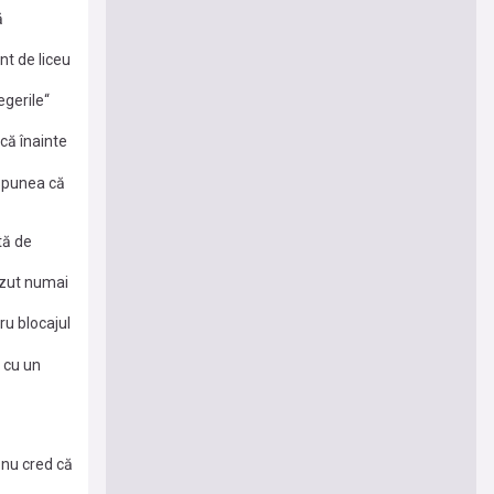
ă
t de liceu
gerile“
că înainte
 spunea că
tă de
ăzut numai
ru blocajul
m cu un
 nu cred că