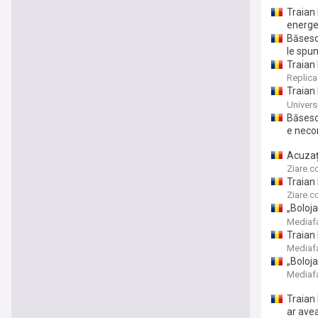
Traian 
energe
Băsesc
le spun
Traian
Replica
Traian 
de a le
Univers
Băsesc
e necon
Acuzaț
caste 
Ziare.
Traian
papițoi
Ziare.
„Boloja
politic
Mediaf
Traian 
reacto
Mediaf
„Boloja
Mediaf
Traian 
ar ave