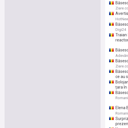
Băsesc
Sănătat
Ziare.
Avertis
majoră”
HotNew
Băsescu
în car
Digi24
Traian 
reacto
Băsescu
fost ad
Adevăr
Băsescu
AUR". "
Ziare.
Băsescu
ce au s
Bolojan
țara în
Băsesc
orgoliu
Romani
ţara a 
Elena B
fostul
Romani
Surpriz
prezen