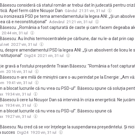
Băsescu consideră că statul român ar trebui dat în judecată pentru criz
tică. Apel ferm către Nicușor Dan
Gândul
21:31 vin, 31 iul
u ironizează PSD pe tema amendamentului la legea ANI: „Și un absolven
ea că e neconstituţional”
Adevărul
21:21 vin, 31 iul
 Băsescu: „România a fost capturată de caste şi cam facem degeaba ale
20:44 vin, 31 iul
Băsescu: Au închis termocentralele pe cărbune, dar nu le-a dat prin cap 
 închide trebuie să aibă ceva cu care să le înlocuiască
ul.net
20:27 vin, 31 iul
u, despre amendamentul PSD la legea ANI: „Și un absolvent de liceu le
stituţional”
Digi24
20:21 vin, 31 iul
ie gravă a fostului președinte Traian Băsescu: "România a fost captura
și, de fapt, cam facem degeaba alegerile"
com
20:16 vin, 31 iul
 Băsescu n-are milă de miniștrii care s-au perindat pe la Energie: „Am v
. Dacă vrei să vezi ce înseamnă să fii prost, te uiți la România”
com
19:41 vin, 31 iul
n a blocat lucrurile că nu vrea cu PSD-ul”. Băsescu spune că soluția pent
 este refacerea coaliției pentru „câteva luni”
ax
19:34 vin, 31 iul
Băsescu îi cere lui Nicușor Dan să intervină în criza energetică: Ne jucă
r nuclear / Am văzut numai papițoi la Energie
ax
19:34 vin, 31 iul
n a blocat lucrurile că nu vrea cu PSD-ul”. Băsescu spune că
ax
19:27 vin, 31 iul
Băsescu: Nu cred că se vor înţelege la suspendarea preşedintelui. Şi nici
a succes
Digi24
19:20 vin, 31 iul