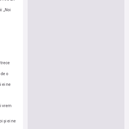
: „Noi
 trece
 de o
i ei ne
oi vrem
i și ei ne