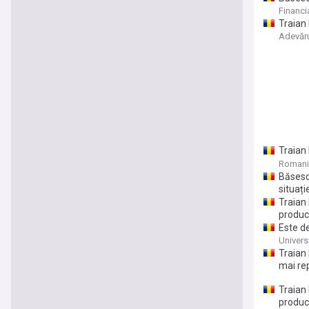
popor c
Financia
Traian 
vrem m
Adevăr
Traian
refere
Romani
Băsesc
situați
Traian 
produc
Este d
Univers
Traian
mai rep
Traian 
produc