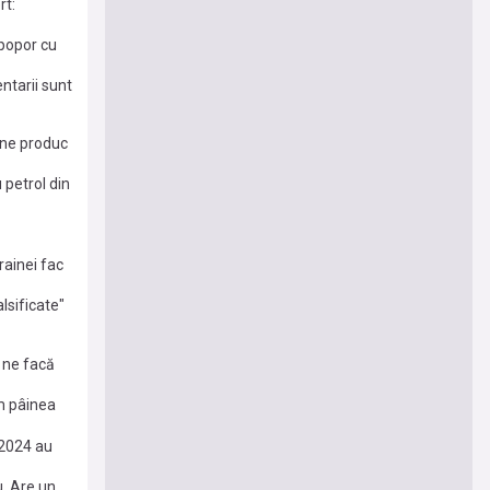
rt:
 popor cu
ntarii sunt
i ne produc
 petrol din
fie
rainei fac
lsificate"
 ne facă
ăm pâinea
 2024 au
u. Are un