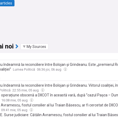
articles
i noi
My Sources
u îndeamnă la reconciliere între Bolojan și Grindeanu. Este „premierul 
aliției”
Lumea Politică
06:36 joi, 06 aug
i
 îndeamnă la reconciliere între Bolojan și Grindeanu. Viitorul coaliției, în
olitică
22:55 mie, 05 aug
 operațiune obscenă a DIICOT în această vară, după ”cazul Pașca – Du
 consilier al lui Băsescu a fost percheziționat și audiat 8 ore, ca urmare 
16:08 mie, 05 aug
rii fostei sale partenere. Acuzația pare aberantă: pornografie infantilă
 Avramescu, fostul consilier al lui Traian Băsescu, ar fi cercetat de DIIC
e aduc atingere drepturilor minorilor. Avramescu ar fi fost reclamat de 
09:41 mie, 05 aug
eră
 Surse judiciare: Cătălin Avramescu, fostul consilier al lui Traian Băses