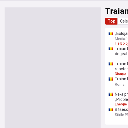
Traia
Top
Cele
„Boloja
politic
Mediaf
Ilie Bolo
Traian 
degeaba
Traian 
reactor
Nicușor
Traian 
criză: 
Romani
făcut n
Ne-a pr
„Proble
Energie
Băsescu
înseamn
Știrile 