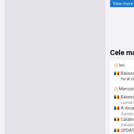
View more 
Cele ma
Ieri
Băsesc
nu al co
Miercur
Băsescu
Lumea P
A doua
Un fost
Ziariștii
răzbună
Cătălin
fapte c
Gândul
parten
UPDATE.