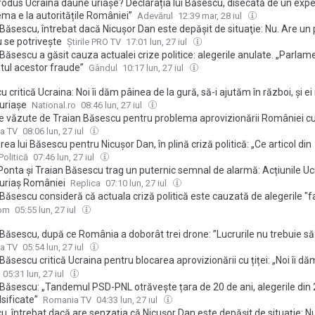
rodus Ucraina daune uriașe? Declarația lui Băsescu, disecată de un expe
ma e la autoritățile României”
Adevărul
12:39 mar, 28 iul
Băsescu, întrebat dacă Nicuşor Dan este depăşit de situaţie: Nu. Are un
 se potriveşte
Știrile PRO TV
17:01 lun, 27 iul
Băsescu a găsit cauza actualei crize politice: alegerile anulate. „Parlame
tul acestor fraude”
Gândul
10:17 lun, 27 iul
 critică Ucraina: Noi îi dăm pâinea de la gură, să-i ajutăm în război, și e
uriașe
National.ro
08:46 lun, 27 iul
ile văzute de Traian Băsescu pentru problema aprovizionării României cu
an: ”România nu e în război cu niciunul. Deci ar trebui ca transportul să 
a TV
08:06 lun, 27 iul
zat”
rea lui Băsescu pentru Nicușor Dan, în plină criză politică: „Ce articol din
uție îți spune că trebuie să ai confirmarea voturilor înainte de votul din
olitică
07:46 lun, 27 iul
ent?”
Ponta și Traian Băsescu trag un puternic semnal de alarmă: Acțiunile Uc
 uriaș României
Replica
07:10 lun, 27 iul
Băsescu consideră că actuala criză politică este cauzată de alegerile "fa
24: "Avem efectele acum"
com
05:55 lun, 27 iul
 Băsescu, după ce România a doborât trei drone: ”Lucrurile nu trebuie să
lăm. Lupta nu se duce unu la unu. Se duce cu roiuri”
a TV
05:54 lun, 27 iul
Băsescu critică Ucraina pentru blocarea aprovizionării cu țiței: „Noi îi d
ură să-i ajutăm și ei ne produc daune uriașe”
05:31 lun, 27 iul
 Băsescu: „Tandemul PSD-PNL otrăvește țara de 20 de ani, alegerile din
lsificate”
Romania TV
04:33 lun, 27 iul
, întrebat dacă are senzaţia că Nicuşor Dan este depăşit de situaţie: N