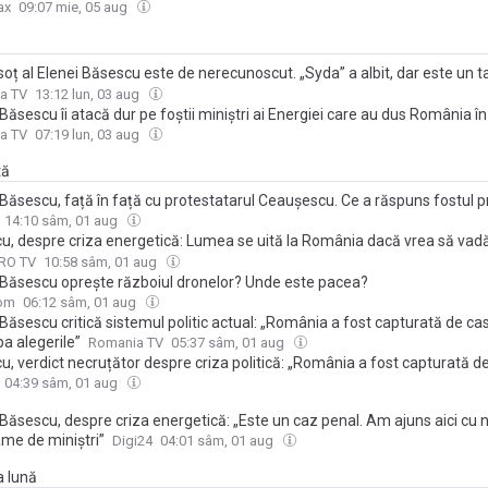
t de DIICOT, după o plângere pe pornografie infantilă
ax
09:07 mie, 05 aug
soț al Elenei Băsescu este de nerecunoscut. „Syda” a albit, dar este un t
ace toate poftele nepoților lui Traian Băsescu
a TV
13:12 lun, 03 aug
Băsescu îi atacă dur pe foștii miniștri ai Energiei care au dus România în
ză: „Niște panarame. De regulă am văzut numai papițoi care vorbesc fru
a TV
07:19 lun, 03 aug
ut nimic” / „Dacă lumea vrea să vadă ce înseamnă să fii prost se uită la
tă
 Băsescu, față în față cu protestatarul Ceaușescu. Ce a răspuns fostul 
ebarea: “Cât s-a furat în mandatul dvs.”?
14:10 sâm, 01 aug
u, despre criza energetică: Lumea se uită la România dacă vrea să vad
nă să fii prost. Panarame de miniștri
PRO TV
10:58 sâm, 01 aug
 Băsescu oprește războiul dronelor? Unde este pacea?
com
06:12 sâm, 01 aug
Băsescu critică sistemul politic actual: „România a fost capturată de c
a alegerile”
Romania TV
05:37 sâm, 01 aug
, verdict necruțător despre criza politică: „România a fost capturată de
t, cam facem degeaba alegerile”
04:39 sâm, 01 aug
Băsescu, despre criza energetică: „Este un caz penal. Am ajuns aici cu n
me de miniștri”
Digi24
04:01 sâm, 01 aug
a lună