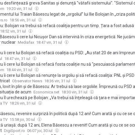
u desființează greva Sanitas și denunță "vătafii sistemului". "Sistemul 
e e cel din timpul lui Stalin, cu Dumnezei-șefi de secții. Nu-i spun mafie
com
19:20 vin, 31 iul
mentul lui Traian Băsescu legat de „orgoliul” lui Ilie Bolojan în „criza polit
. „Va trebui să înțeleagă”
s.ro
18:56 vin, 31 iul
: Bolojan va trebui să refacă coaliţia pentru un timp. Țara a fost adusă 
e este acum de tandemul PSD-PNL
18:52 vin, 31 iul
Băsescu îi cere lui Nicușor Dan să intervină în criza energetică: Ne jucă
r nuclear
Mediafax
18:47 vin, 31 iul
 îi cere lui Bolojan să refacă coaliția cu PSD: „Au stat 20 de ani împreun
usă în situaţia în care este acum de ei”
ul
18:47 vin, 31 iul
 îi cere lui Bolojan să refacă fosta coaliție nu să "pescuiască parlament
Trebuie să înțeleagă faptul că țara e mai importantă decât orgoliul lui"
com
18:44 vin, 31 iul
 îi cere lui Bolojan să renunţe la orgoliu şi să refacă coaliţia: PNL și PS
tricat
Observator News
18:36 vin, 31 iul
, lovit în plin și de Băsescu: Ar trebui să lase orgoliile. Împreună cu PSD
 situația de acum
Economica.net
18:30 vin, 31 iul
u îl urechează pe Bolojan: „Va trebui să înţeleagă că ţara e mai import
l şi interesele lui şi să refacă coaliţia pentru un timp. Au stat 20 de ani 
a TV
18:26 vin, 31 iul
fost adusă în situaţia în care este acum de ei, de tandemul PSD-PNL”
ăsescu, revenire surpriză în politică după 12 ani! Cum arată și cu ce se 
ui președinte Traian Băsescu
a TV
15:58 joi, 30 iul
ă uriașă: după 12 ani, Elena Băsescu a revenit! Cum arată și cu ce se oc
t
DigiSport.ro
06:07 joi, 30 iul