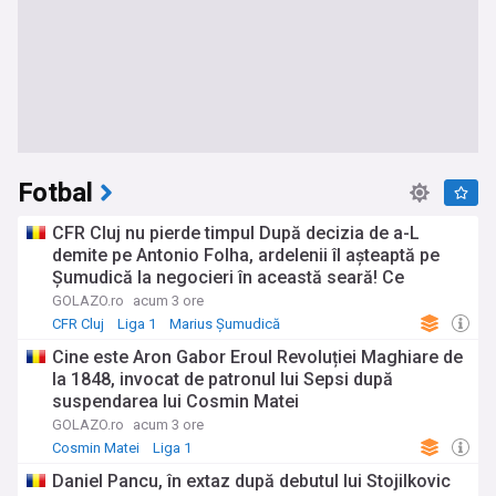
Fotbal
CFR Cluj nu pierde timpul După decizia de a-L
demite pe Antonio Folha, ardelenii îl așteaptă pe
Șumudică la negocieri în această seară! Ce
contract I-ar fi pregătit
GOLAZO.ro
acum 3 ore
CFR Cluj
Liga 1
Marius Șumudică
Cine este Aron Gabor Eroul Revoluției Maghiare de
la 1848, invocat de patronul lui Sepsi după
suspendarea lui Cosmin Matei
GOLAZO.ro
acum 3 ore
Cosmin Matei
Liga 1
Daniel Pancu, în extaz după debutul lui Stojilkovic