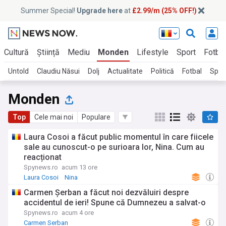
Summer Special!
Upgrade here
at
£2.99/m (25% OFF!)
Cultură
Știință
Mediu
Monden
Lifestyle
Sport
Fotbal
Untold
Claudiu Năsui
Dolj
Actualitate
Politică
Fotbal
Spor
Monden
Top
Cele mai noi
Populare
Laura Cosoi a făcut public momentul în care fiicele
sale au cunoscut-o pe surioara lor, Nina. Cum au
reacționat
Spynews.ro
acum 13 ore
Laura Cosoi
Nina
Carmen Șerban a făcut noi dezvăluiri despre
accidentul de ieri! Spune că Dumnezeu a salvat-o
Spynews.ro
acum 4 ore
Carmen Serban