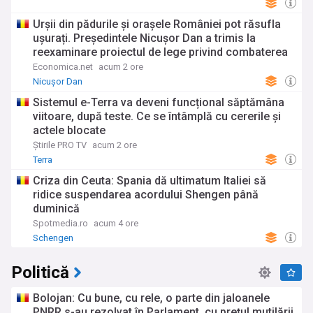
Urșii din pădurile și orașele României pot răsufla
ușurați. Președintele Nicușor Dan a trimis la
reexaminare proiectul de lege privind combaterea
atacurilor urșilor asupra oamenilor și bunurilor
Economica.net
acum 2 ore
acestora
Nicușor Dan
Sistemul e-Terra va deveni funcțional săptămâna
viitoare, după teste. Ce se întâmplă cu cererile și
actele blocate
Știrile PRO TV
acum 2 ore
Terra
Criza din Ceuta: Spania dă ultimatum Italiei să
ridice suspendarea acordului Shengen până
duminică
Spotmedia.ro
acum 4 ore
Schengen
Politică
Bolojan: Cu bune, cu rele, o parte din jaloanele
PNRR s-au rezolvat în Parlament, cu preţul mutilării