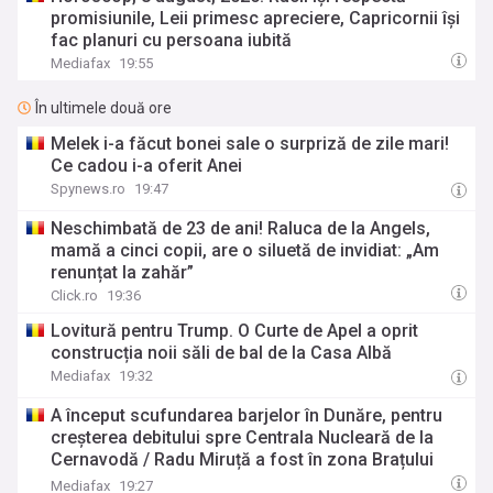
promisiunile, Leii primesc apreciere, Capricornii își
fac planuri cu persoana iubită
Mediafax
19:55
În ultimele două ore
Melek i-a făcut bonei sale o surpriză de zile mari!
Ce cadou i-a oferit Anei
Spynews.ro
19:47
Neschimbată de 23 de ani! Raluca de la Angels,
mamă a cinci copii, are o siluetă de invidiat: „Am
renunțat la zahăr”
Click.ro
19:36
Lovitură pentru Trump. O Curte de Apel a oprit
construcția noii săli de bal de la Casa Albă
Mediafax
19:32
A început scufundarea barjelor în Dunăre, pentru
creșterea debitului spre Centrala Nucleară de la
Cernavodă / Radu Miruță a fost în zona Brațului
Bala
Mediafax
19:27