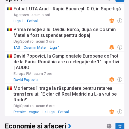
Fotbal: UTA Arad - Rapid București 0-0, în Superligă
Agerpres
acum o oră
Liga 1
Fotbal
Prima reacție a lui Ovidiu Burcă, după ce Cosmin
Matei a fost suspendat pentru dopaj
DigiSport.ro
acum 3 ore
TAS
Cosmin Matei
Liga 1
David Popovici, la Campionatele Europene de înot
de la Paris. România are o delegație de 11 sportivi
| AUDIO
Europa FM
acum 7 ore
David Popovici
Morientes îi trage la răspundere pentru ratarea
transferului: "E clar că Real Madrid nu L-a vrut pe
Rodri!"
DigiSport.ro
acum 6 ore
Premier League
La Liga
Fotbal
Economie și afaceri