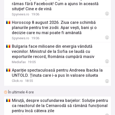
rămas fără Facebook! Cum a ajuns în această
situţie! Cine e de vină
Spynews.ro
19:06
Horoscop 8 august 2026. Ziua care schimbă
planurile pentru trei zodii. Apar vești, bani și o
decizie care nu mai poate fi amânată
Spynews.ro
19:06
Bulgaria face milioane din energia vândută
vecinilor. Ministrul de la Sofia se laudă cu
exporturile record, România cumpără masiv
Mediafax
19:05
Apariție spectaculoasă pentru Andreea Ibacka la
UNTOLD. Ținuta care i-a pus în valoare silueta
Click.ro
18:55
În ultimele 4 ore
Miruță, despre scufundarea barjelor: Soluție pentru
ca reactorul de la Cernavodă să rămână funcțional
pentru încă câteva zile