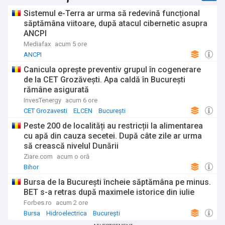
Sistemul e-Terra ar urma să redevină funcțional
săptămâna viitoare, după atacul cibernetic asupra
ANCPI
Mediafax
acum 5 ore
ANCPI
Canicula oprește preventiv grupul în cogenerare
de la CET Grozăvești. Apa caldă în București
rămâne asigurată
InvesTenergy
acum 6 ore
CET Grozavesti
ELCEN
București
Peste 200 de localități au restricții la alimentarea
cu apă din cauza secetei. După câte zile ar urma
să crească nivelul Dunării
Ziare.com
acum o oră
Bihor
Bursa de la București încheie săptămâna pe minus.
BET s-a retras după maximele istorice din iulie
Forbes.ro
acum 2 ore
Bursa
Hidroelectrica
București