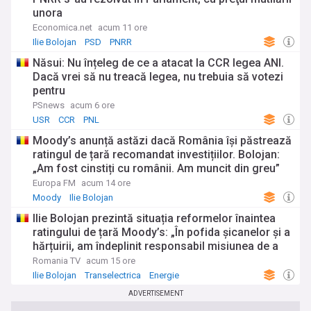
unora
Economica.net
acum 11 ore
Ilie Bolojan
PSD
PNRR
Năsui: Nu înțeleg de ce a atacat la CCR legea ANI.
Dacă vrei să nu treacă legea, nu trebuia să votezi
pentru
PSnews
acum 6 ore
USR
CCR
PNL
Moody’s anunță astăzi dacă România își păstrează
ratingul de țară recomandat investițiilor. Bolojan:
„Am fost cinstiți cu românii. Am muncit din greu”
Europa FM
acum 14 ore
Moody
Ilie Bolojan
Ilie Bolojan prezintă situația reformelor înaintea
ratingului de țară Moody’s: „În pofida șicanelor și a
hărțuirii, am îndeplinit responsabil misiunea de a
guverna și administra țara noastră”
Romania TV
acum 15 ore
Ilie Bolojan
Transelectrica
Energie
ADVERTISEMENT