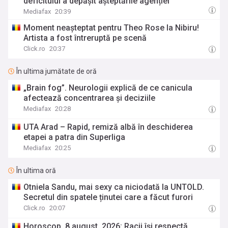
deficitului a depășit așteptările agenției
Mediafax
20:39
Moment neașteptat pentru Theo Rose la Nibiru!
Artista a fost întreruptă pe scenă
Click.ro
20:37
În ultima jumătate de oră
„Brain fog”. Neurologii explică de ce canicula
afectează concentrarea și deciziile
Mediafax
20:28
UTA Arad – Rapid, remiză albă în deschiderea
etapei a patra din Superliga
Mediafax
20:25
În ultima oră
Otniela Sandu, mai sexy ca niciodată la UNTOLD.
Secretul din spatele ținutei care a făcut furori
Click.ro
20:07
Horoscop, 8 august, 2026: Racii își respectă