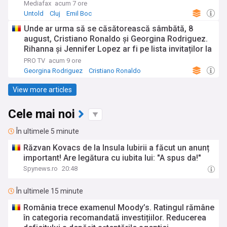
Mediafax
acum 7 ore
Untold
Cluj
Emil Boc
Unde ar urma să se căsătorească sâmbătă, 8
august, Cristiano Ronaldo și Georgina Rodriguez.
Rihanna și Jennifer Lopez ar fi pe lista invitaților la
nuntă
PRO TV
acum 9 ore
Georgina Rodriguez
Cristiano Ronaldo
View more articles
Cele mai noi
În ultimele 5 minute
Răzvan Kovacs de la Insula Iubirii a făcut un anunț
important! Are legătura cu iubita lui: "A spus da!"
Spynews.ro
20:48
În ultimele 15 minute
România trece examenul Moody’s. Ratingul rămâne
în categoria recomandată investițiilor. Reducerea