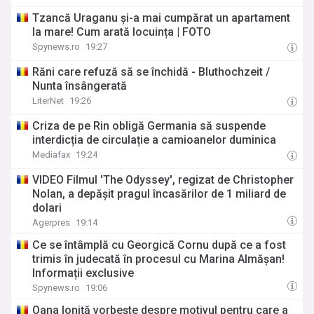
Tzancă Uraganu și-a mai cumpărat un apartament
la mare! Cum arată locuința | FOTO
Spynews.ro
19:27
Răni care refuză să se închidă - Bluthochzeit /
Nunta însângerată
LiterNet
19:26
Criza de pe Rin obligă Germania să suspende
interdicția de circulație a camioanelor duminica
Mediafax
19:24
VIDEO Filmul 'The Odyssey', regizat de Christopher
Nolan, a depășit pragul încasărilor de 1 miliard de
dolari
Agerpres
19:14
Ce se întâmplă cu Georgică Cornu după ce a fost
trimis în judecată în procesul cu Marina Almășan!
Informații exclusive
Spynews.ro
19:06
Oana Ioniță vorbeşte despre motivul pentru care a