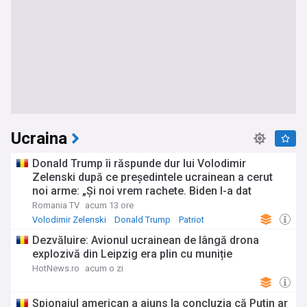
Ucraina
Donald Trump îi răspunde dur lui Volodimir
Zelenski după ce președintele ucrainean a cerut
noi arme: „Și noi vrem rachete. Biden I-a dat
muniție în valoare de 300 de miliarde de dolari”
Romania TV
acum 13 ore
Volodimir Zelenski
Donald Trump
Patriot
Dezvăluire: Avionul ucrainean de lângă drona
explozivă din Leipzig era plin cu muniție
HotNews.ro
acum o zi
Spionajul american a ajuns la concluzia că Putin ar