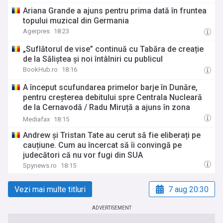
Ariana Grande a ajuns pentru prima dată în fruntea
topului muzical din Germania
Agerpres
18:23
„Suflătorul de vise” continuă cu Tabăra de creație
de la Săliștea și noi întâlniri cu publicul
BookHub.ro
18:16
A început scufundarea primelor barje în Dunăre,
pentru creșterea debitului spre Centrala Nucleară
de la Cernavodă / Radu Miruță a ajuns în zona
Brațului Bala
Mediafax
18:15
Andrew și Tristan Tate au cerut să fie eliberați pe
cauțiune. Cum au încercat să îi convingă pe
judecători că nu vor fugi din SUA
Spynews.ro
18:15
Vezi mai multe titluri
7 aug 20:30
ADVERTISEMENT