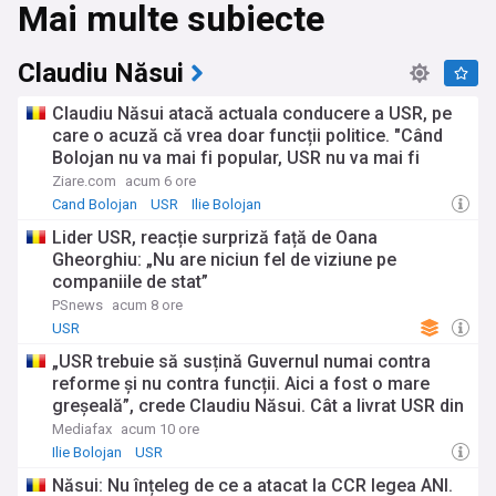
Mai multe subiecte
de filme și albume muzicale, de apariții spectaculoase pe
covorul roșu, de premii prestigioase sau de povești picante
din culisele showbiz-ului, fluxul nostru de știri mondene și de
divertisment vă ține la curent cu tot ce contează.
Claudiu Năsui
Fiți printre primii care află cele mai fierbinți subiecte și
Claudiu Năsui atacă actuala conducere a USR, pe
zvonuri din lumea divertismentului prin intermediul fluxului
care o acuză că vrea doar funcții politice. "Când
nostru de știri. Vă aducem informații de ultimă oră și
Bolojan nu va mai fi popular, USR nu va mai fi
dezvăluiri exclusive din surse de încredere, incluzând
alături de el"
anunțuri oficiale, interviuri, postări pe rețelele sociale și
Ziare.com
acum 6 ore
articole din publicații de specialitate. Acoperim toate
Cand Bolojan
USR
Ilie Bolojan
aspectele industriei divertismentului, de la succesele
Lider USR, reacție surpriză față de Oana
profesionale și proiectele incitante, până la relațiile
Gheorghiu: „Nu are niciun fel de viziune pe
amoroase, prieteniile și rivalitățile dintre vedete,
companiile de stat”
transformările de look și secretele din culise.
PSnews
acum 8 ore
Nu ratați cele mai importante evenimente mondene și de
USR
divertisment din România și de pe mapamond. Vă aducem
„USR trebuie să susțină Guvernul numai contra
reportaje și cronici de la gale precum Premiile Gopo, UNITER
sau Elle Style Awards, de la festivaluri muzicale precum
reforme și nu contra funcții. Aici a fost o mare
Untold, Neversea și Electric Castle, precum și de la
greșeală”, crede Claudiu Năsui. Cât a livrat USR din
concertele și reprezentațiile teatrale ale celor mai îndrăgiți
propriul program de guvernare
Mediafax
acum 10 ore
artiști. De asemenea, acoperim marile premii internaționale,
Ilie Bolojan
USR
cum ar fi Oscarurile, Grammy Awards, Globurile de Aur sau
MTV Music Awards, ținându-vă la curent cu trofeele
Năsui: Nu înțeleg de ce a atacat la CCR legea ANI.