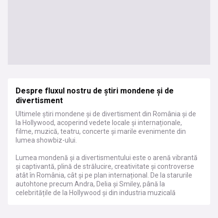
Despre fluxul nostru de știri mondene și de
divertisment
Ultimele știri mondene și de divertisment din România și de
la Hollywood, acoperind vedete locale și internaționale,
filme, muzică, teatru, concerte și marile evenimente din
lumea showbiz-ului.
Lumea mondenă și a divertismentului este o arenă vibrantă
și captivantă, plină de strălucire, creativitate și controverse
atât în România, cât și pe plan internațional. De la starurile
autohtone precum Andra, Delia și Smiley, până la
celebritățile de la Hollywood și din industria muzicală
globală, viețile și carierele acestor vedete sunt o sursă
nesfârșită de fascinație și bârfe. Fie că este vorba de lansări