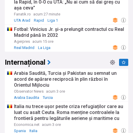
la Rapid, în 0-0 cu UTA: „Nu ai cum să dai greș cu
așa ceva”
Fanatik.ro
acum 27 minute
UTA Arad
Rapid
Liga 1
Fotbal: Vinicius Jr. și-a prelungit contractul cu Real
Madrid până în 2032
Agerpres
acum 15 ore
Real Madrid
La Liga
Internațional
Arabia Saudită, Turcia şi Pakistan au semnat un
acord de apărare reciprocă în plin război în
Orientul Mijlociu
Observator News
acum 3 ore
Arabia Saudita
Turcia
Italia nu trece ușor peste criza refugiaților care au
luat cu asalt Ceuta. Roma menține controalele la
frontieră pentru legăturile aeriene și maritime cu
Spania
Economica.net
acum 3 ore
Spania
Italia