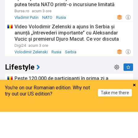
putea testa NATO printr-o incursiune limitată
Bursa.ro
acum 3 ore
Vladimir Putin
NATO
Rusia
Video Volodimir Zelenski a ajuns în Serbia și
anunță „întrevederi importante” cu Aleksandar
Vucic și premierul Djuro Macut. Ce vor discuta
Digi24
acum 3 ore
Volodimir Zelenski
Rusia
Serbia
Lifestyle
Peste 120.000 de participanți în prima zi a
festivalului UNTOLD. UNTOLD star – tema ediției
You're on our Romanian edition. Why not
UNTOLD 2027
Take me there
try out our US edition?
Alist Magazine
acum 10 ore
Untold
Home
My News
Menu
Refresh
Horoscop 7 august 2026, cu Neti Sandu. Zodia
care va intra în banii de rezervă
Știrile PRO TV
acum o zi
Zodia
Horoscop