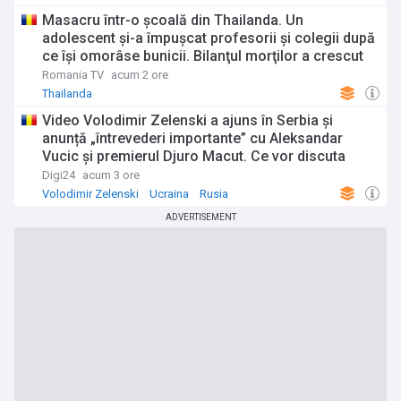
Masacru într-o şcoală din Thailanda. Un
adolescent şi-a împuşcat profesorii şi colegii după
ce îşi omorâse bunicii. Bilanţul morţilor a crescut
Romania TV
acum 2 ore
Thailanda
Video Volodimir Zelenski a ajuns în Serbia și
anunță „întrevederi importante” cu Aleksandar
Vucic și premierul Djuro Macut. Ce vor discuta
Digi24
acum 3 ore
Volodimir Zelenski
Ucraina
Rusia
ADVERTISEMENT