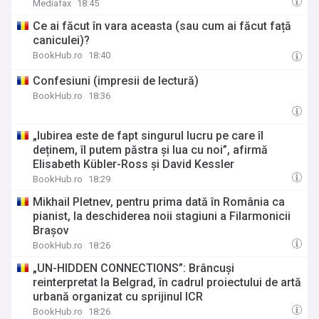
Mediafax
18:45
Ce ai făcut în vara aceasta (sau cum ai făcut față
caniculei)?
BookHub.ro
18:40
Confesiuni (impresii de lectură)
BookHub.ro
18:36
„Iubirea este de fapt singurul lucru pe care îl
deținem, îl putem păstra și lua cu noi”, afirmă
Elisabeth Kübler-Ross și David Kessler
BookHub.ro
18:29
Mikhail Pletnev, pentru prima dată în România ca
pianist, la deschiderea noii stagiuni a Filarmonicii
Brașov
BookHub.ro
18:26
„UN-HIDDEN CONNECTIONS”: Brâncuși
reinterpretat la Belgrad, în cadrul proiectului de artă
urbană organizat cu sprijinul ICR
BookHub.ro
18:26