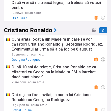
câștigate de vedete și cu momentele memorabile de pe
Dacă vrei să nu treacă legea, nu trebuia să votezi
covorul roșu.
pentru
PSnews
acum 6 ore
Dincolo de strălucirea lumii mondene, fluxul nostru de știri
USR
CCR
explorează și poveștile umane din spatele celebrității. Vă
aducem interviuri în profunzime și portrete captivante care
dezvăluie latura mai puțin cunoscută a vedetelor, incluzând
Cristiano Ronaldo
provocările și sacrificiile din spatele succesului, activitățile
caritabile și filantropice, precum și opiniile și luările de poziție
Cum arată locația din Madeira în care se vor
ale celebrităților pe teme sociale și politice. Examinăm, de
căsători Cristiano Ronaldo și Georgina Rodriguez.
asemenea, impactul cultural și social al industriei
Evenimentul ar urma să aibă loc pe 8 august
divertismentului, de la influența filmelor și a muzicii asupra
societății, până la rolul vedetelor ca modele și agenți ai
Spynews.ro
acum o zi
schimbării.
Georgina Rodriguez
După 10 ani de relație, Cristiano Ronaldo se va
Indiferent dacă sunteți un cinefil pasionat, un meloman
căsători cu Georgina la Madeira. "M-a întrebat
înfocat sau pur și simplu curios să aflați ultimele noutăți și
dacă sunt sincer"
bârfe din lumea divertismentului, fluxul nostru NewsNow
dedicat secțiunilor "Monden" și "Divertisment" vă ține
Ziare.com
acum 4 zile
conectat la tot ce contează în showbiz-ul autohton și
internațional. Rămâneți la curent cu această lume
Doi ruși au fost invitați la nunta lui Cristiano
fascinantă și mereu în schimbare prin intermediul acestei
resurse de știri mondene și de entertainment mereu actuale
Ronaldo cu Georgina Rodriguez
și captivante.
DigiSport.ro
acum 4 zile
Fotbal
Rusia