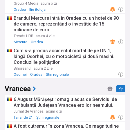
energie: „Dacă cei care au astfel de capacități ar
Group 4 Media
acum o zi
face același lucru ar conta foarte mult”
Oradea
Ilie Bolojan
Brandul Mercure intră în Oradea cu un hotel de 90
de camere, reprezentând o investiție de 15
milioane de euro
Trends HRB
acum 4 zile
Mercure
Oradea
Cum s-a produs accidentul mortal de pe DN 1,
lângă Oșorhei, cu o motocicletă și două mașini.
Concluziile polițiștilor
Bihoreanul
acum 2 zile
Osorhei
Oradea
Știri regionale
Vrancea
6 August Mărășești: omagiu adus de Serviciul de
Ambulanță Județean Vrancea eroilor neamului.
Jurnal de Vrancea
acum o zi
Tanar de 21
Știri regionale
A fost cutremur în zona Vrancea. Ce magnitudine