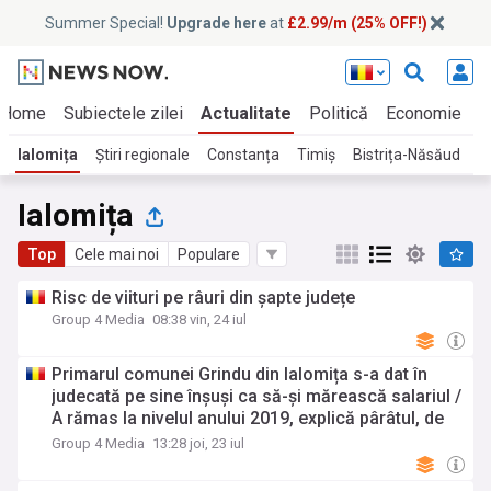
Summer Special!
Upgrade here
at
£2.99/m (25% OFF!)
Home
Subiectele zilei
Actualitate
Politică
Economie
E
Ialomița
Știri regionale
Constanța
Timiș
Bistrița-Năsăud
Ia
Ialomița
Top
Cele mai noi
Populare
Risc de viituri pe râuri din șapte județe
Group 4 Media
08:38 vin, 24 iul
Primarul comunei Grindu din Ialomița s-a dat în
judecată pe sine înșuși ca să-și mărească salariul /
A rămas la nivelul anului 2019, explică pârâtul, de
ce a inițiat acțiunea
Group 4 Media
13:28 joi, 23 iul