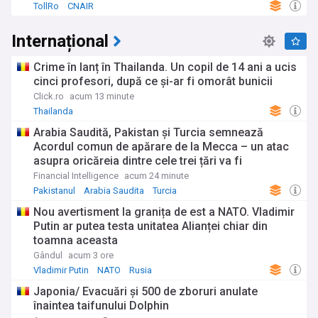
TollRo
CNAIR
Internațional
Crime în lanț în Thailanda. Un copil de 14 ani a ucis
cinci profesori, după ce și-ar fi omorât bunicii
Click.ro
acum 13 minute
Thailanda
Arabia Saudită, Pakistan și Turcia semnează
Acordul comun de apărare de la Mecca – un atac
asupra oricăreia dintre cele trei țări va fi
considerat un atac asupra tuturor
Financial Intelligence
acum 24 minute
Pakistanul
Arabia Saudita
Turcia
Nou avertisment la granița de est a NATO. Vladimir
Putin ar putea testa unitatea Alianței chiar din
toamna aceasta
Gândul
acum 3 ore
Vladimir Putin
NATO
Rusia
Japonia/ Evacuări și 500 de zboruri anulate
înaintea taifunului Dolphin