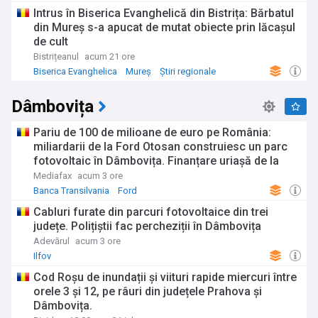
Intrus în Biserica Evanghelică din Bistrița: Bărbatul
din Mureș s-a apucat de mutat obiecte prin lăcașul
de cult
Bistrițeanul
acum 21 ore
Biserica Evanghelica
Mureș
Știri regionale
Dâmbovița
Pariu de 100 de milioane de euro pe România:
miliardarii de la Ford Otosan construiesc un parc
fotovoltaic în Dâmbovița. Finanțare uriașă de la
Banca Transilvania
Mediafax
acum 3 ore
Banca Transilvania
Ford
Cabluri furate din parcuri fotovoltaice din trei
județe. Polițiștii fac percheziții în Dâmbovița
Adevărul
acum 3 ore
Ilfov
Cod Roșu de inundații și viituri rapide miercuri între
orele 3 și 12, pe râuri din județele Prahova și
Dâmbovița.