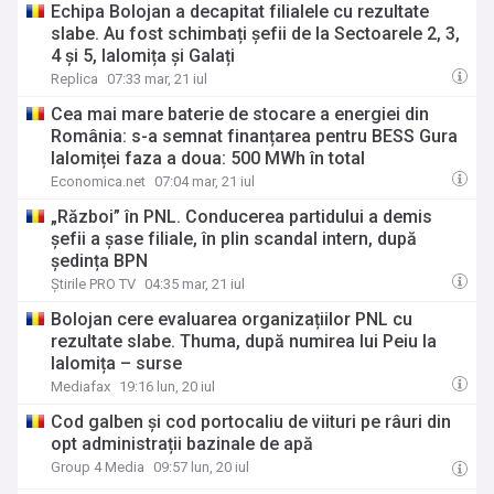
Echipa Bolojan a decapitat filialele cu rezultate
slabe. Au fost schimbați șefii de la Sectoarele 2, 3,
4 și 5, Ialomița și Galați
Replica
07:33 mar, 21 iul
Cea mai mare baterie de stocare a energiei din
România: s-a semnat finanțarea pentru BESS Gura
Ialomiței faza a doua: 500 MWh în total
Economica.net
07:04 mar, 21 iul
„Război” în PNL. Conducerea partidului a demis
șefii a șase filiale, în plin scandal intern, după
ședința BPN
Știrile PRO TV
04:35 mar, 21 iul
Bolojan cere evaluarea organizațiilor PNL cu
rezultate slabe. Thuma, după numirea lui Peiu la
Ialomița – surse
Mediafax
19:16 lun, 20 iul
Cod galben și cod portocaliu de viituri pe râuri din
opt administrații bazinale de apă
Group 4 Media
09:57 lun, 20 iul