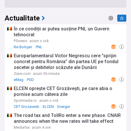
Actualitate
În ce condiții ar putea susține PNL un Guvern
tehnocrat
PSnews
acum o oră
Ilie Bolojan
PNL
Europarlamentarul Victor Negrescu cere ”sprijin
concret pentru România” din partea UE pe fondul
secetei și debitelor scăzute ale Dunării
Ziare.com
acum 36 minute
eMag
PSD
ELCEN oprește CET Grozăvești, pe care abia o
pornise acum câteva zile
Spotmedia.ro
acum o oră
CET Grozavesti
ELCEN
Energie
The road tax and TollRo enter a new phase. CNAIR
announces when the new rates will take effect
Mediafax
acum 4 ore