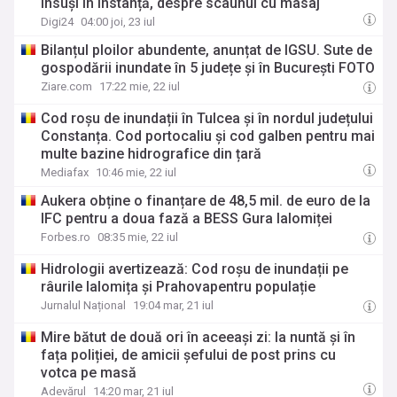
însuși în instanță, despre scaunul cu masaj
Digi24
04:00 joi, 23 iul
Bilanțul ploilor abundente, anunțat de IGSU. Sute de
gospodării inundate în 5 județe și în București FOTO
Ziare.com
17:22 mie, 22 iul
Cod roșu de inundații în Tulcea și în nordul județului
Constanța. Cod portocaliu și cod galben pentru mai
multe bazine hidrografice din țară
Mediafax
10:46 mie, 22 iul
Aukera obține o finanțare de 48,5 mil. de euro de la
IFC pentru a doua fază a BESS Gura Ialomiței
Forbes.ro
08:35 mie, 22 iul
Hidrologii avertizează: Cod roșu de inundații pe
râurile Ialomița și Prahovapentru populație
Jurnalul Național
19:04 mar, 21 iul
Mire bătut de două ori în aceeași zi: la nuntă și în
fața poliției, de amicii șefului de post prins cu
votca pe masă
Adevărul
14:20 mar, 21 iul