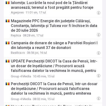
Ialomița: Lucrările la noul pod de la Țăndărei
avansează; terenul a fost pregătit pentru foraje
Agerpres
11:01 vin, 17 iul
Magazinele PPC Energie din judeţele Călărași,
Constanța, Ialomița și Tulcea vor fi închise în data
de 20 iulie 2026
Replica
08:28 vin, 17 iul
Campania de donare de sânge a Parohiei Roșiori I
din Ialomița a reunit 37 de donatori
Basilica.ro
06:56 joi, 16 iul
UPDATE Percheziții DIICOT la Casa de Pensii, într-
un dosar de înșelăciune / Procurorii acuză
falsificarea datelor la vechimea în muncă, pentru
emiterea deciziilor de pensionare / Zeci de
Group 4 Media
10:45 mie, 15 iul
descinderi în București și mai multe județe
Percheziții DIICOT la Casa de Pensii, într-un dosar
de înșelăciune / Procurorii acuză falsificarea
datelor la vechimea în muncă, pentru emiterea
deciziilor de pensionare / Zeci de descinderi în
Group 4 Media
08:02 mie, 15 iul
București și mai multe județe