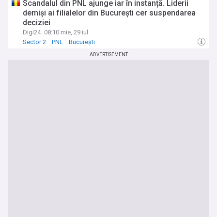
Scandalul din PNL ajunge iar în instanță. Liderii
demiși ai filialelor din București cer suspendarea
deciziei
Digi24
08:10 mie, 29 iul
Sector 2
PNL
București
ADVERTISEMENT