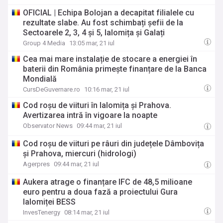
OFICIAL | Echipa Bolojan a decapitat filialele cu
rezultate slabe. Au fost schimbați șefii de la
Sectoarele 2, 3, 4 și 5, Ialomița și Galați
Group 4 Media
13:05 mar, 21 iul
Cea mai mare instalație de stocare a energiei în
baterii din România primește finanțare de la Banca
Mondială
CursDeGuvernare.ro
10:16 mar, 21 iul
Cod roșu de viituri în Ialomița și Prahova.
Avertizarea intră în vigoare la noapte
Observator News
09:44 mar, 21 iul
Cod roșu de viituri pe râuri din județele Dâmbovița
și Prahova, miercuri (hidrologi)
Agerpres
09:44 mar, 21 iul
Aukera atrage o finanțare IFC de 48,5 milioane
euro pentru a doua fază a proiectului Gura
Ialomiței BESS
InvesTenergy
08:14 mar, 21 iul