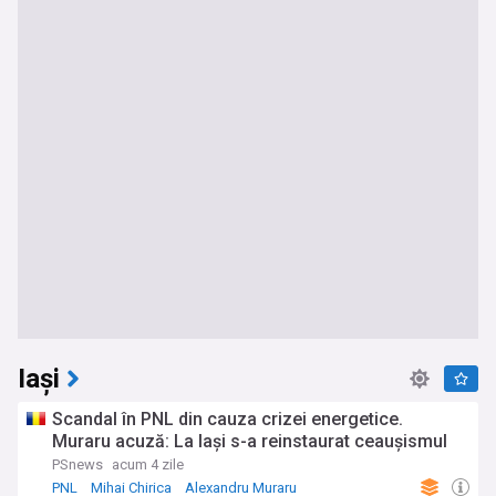
Iași
Scandal în PNL din cauza crizei energetice.
Muraru acuză: La Iași s-a reinstaurat ceaușismul
PSnews
acum 4 zile
PNL
Mihai Chirica
Alexandru Muraru