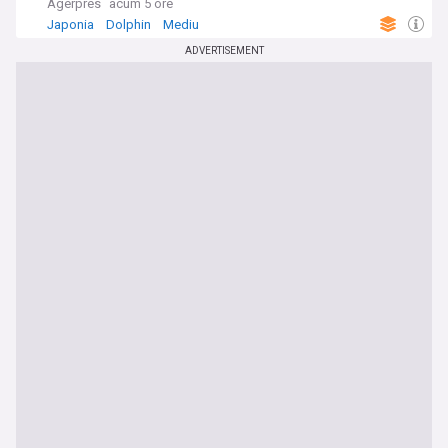
Agerpres
acum 5 ore
Japonia
Dolphin
Mediu
ADVERTISEMENT