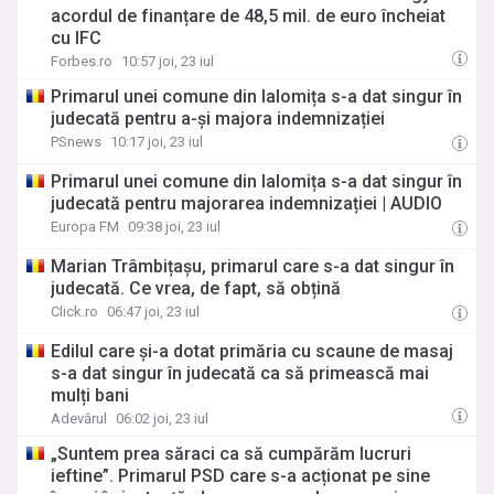
acordul de finanțare de 48,5 mil. de euro încheiat
cu IFC
Forbes.ro
10:57 joi, 23 iul
Primarul unei comune din Ialomița s-a dat singur în
judecată pentru a-și majora indemnizației
PSnews
10:17 joi, 23 iul
Primarul unei comune din Ialomița s-a dat singur în
judecată pentru majorarea indemnizației | AUDIO
Europa FM
09:38 joi, 23 iul
Marian Trâmbițașu, primarul care s-a dat singur în
judecată. Ce vrea, de fapt, să obțină
Click.ro
06:47 joi, 23 iul
Edilul care și-a dotat primăria cu scaune de masaj
s-a dat singur în judecată ca să primească mai
mulți bani
Adevărul
06:02 joi, 23 iul
„Suntem prea săraci ca să cumpărăm lucruri
ieftine”. Primarul PSD care s-a acționat pe sine