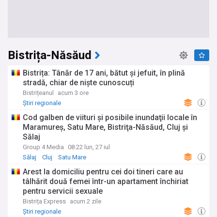
Bistrița-Năsăud
Bistrița: Tânăr de 17 ani, bătut și jefuit, în plină
stradă, chiar de niște cunoscuți
Bistrițeanul
acum 3 ore
Știri regionale
Cod galben de viituri şi posibile inundaţii locale în
Maramureş, Satu Mare, Bistriţa-Năsăud, Cluj şi
Sălaj
Group 4 Media
08:22 lun, 27 iul
Sălaj
Cluj
Satu Mare
Arest la domiciliu pentru cei doi tineri care au
tâlhărit două femei într-un apartament închiriat
pentru servicii sexuale
Bistrița Express
acum 2 zile
Știri regionale