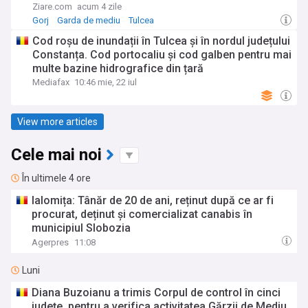
Ziare.com
acum 4 zile
Gorj
Garda de mediu
Tulcea
Cod roșu de inundații în Tulcea și în nordul județului
Constanța. Cod portocaliu și cod galben pentru mai
multe bazine hidrografice din țară
Mediafax
10:46 mie, 22 iul
View more articles
Cele mai noi
În ultimele 4 ore
Ialomița: Tânăr de 20 de ani, reținut după ce ar fi
procurat, deținut și comercializat canabis în
municipiul Slobozia
Agerpres
11:08
Luni
Diana Buzoianu a trimis Corpul de control în cinci
județe, pentru a verifica activitatea Gărzii de Mediu.