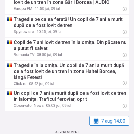
lovit de un tren în zona Gării Borcea | AUDIO
Europa FM
11:53 joi, 09 iul
Tragedie pe calea ferată! Un copil de 7 ani a murit
după ce a fost lovit de tren
Spynews.ro
10:25 joi, 09 iul
Copil de 7 ani lovit de tren în Ialomița. Din păcate nu
a putut fi salvat
Romania TV
08:50 joi, 09 iul
Tragedie în Ialomița. Un copil de 7 ani a murit după
ce a fost lovit de un tren în zona Haltei Borcea,
lângă Fetești
Click.ro
08:42 joi, 09 iul
Un copil de 7 ani a murit după ce a fost lovit de tren
în Ialomița. Traficul feroviar, oprit
Observator News
08:03 joi, 09 iul
7 aug 14:00
ADVERTISEMENT