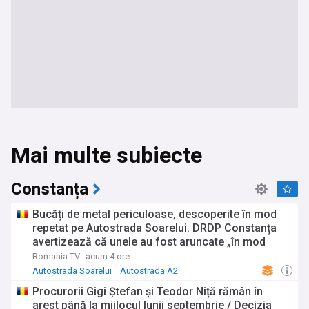
Mai multe subiecte
Constanța
Bucăți de metal periculoase, descoperite în mod
repetat pe Autostrada Soarelui. DRDP Constanța
avertizează că unele au fost aruncate „în mod
deliberat”
Romania TV
acum 4 ore
Autostrada Soarelui
Autostrada A2
Procurorii Gigi Ștefan și Teodor Niță rămân în
arest până la mijlocul lunii septembrie / Decizia