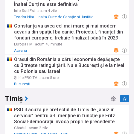
Înaltei Curți nu este definitivă
Info Sud Est
acum 4 zile
Teodor Nita
Înalta Curte de Casație și Justiție
Știri regionale
Constanța va avea cel mai mare și mai modern
acvariu din spațiul balcanic. Proiectul, finanțat din
fonduri europene, trebuie finalizat până în 2029 |
Galerie Foto
Europa FM
acum 43 minute
Acvariu
Orașul din România a cărui economie depășește
cu 3 trepte ratingul țării. Nu e București și e la nivel
cu Polonia sau Israel
Știrile PRO TV
acum 5 ore
București
Timiș
PSD îl acuză pe prefectul de Timiș de „abuz în
serviciu” pentru a-L menține în funcție pe Fritz.
Social-democrații invocă propriile precedente
Gândul
acum 2 zile