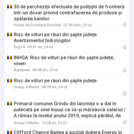
30 de percheziții efectuate de polițiștii de frontieră
într-un dosar privind contrafacerea de produse și
spălarea banilor
Poliția de Frontieră Română
07:49 sâm, 25 iul
Risc de viituri pe râuri din șapte județe.
Avertismentul hidrologilor
Digi24
09:41 vin, 24 iul
INHGA: Risc de viituri pe râuri din șapte județe,
vineri
Agerpres
08:48 vin, 24 iul
Risc de viituri pe râuri din șapte județe
Group 4 Media
08:38 vin, 24 iul
Primarul comunei Grindu din Ialomița s-a dat în
judecată pe sine înșuși ca să-și mărească salariul /
A rămas la nivelul anului 2019, explică pârâtul, de
ce a inițiat acțiunea
Group 4 Media
13:28 joi, 23 iul
Clifford Chance Badea a asistat Aukera Energy în