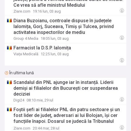
Ce vrea să afle ministrul Mediului
Ziare.com
19:16 lun, 03 aug
Diana Buzoianu, controale dispuse în județele
Ialomița, Gorj, Suceava, Timiș și Tulcea, privind
activitatea inspectorilor de mediu
Group 4 Media
18:05 lun, 03 aug
Farmacist la D.S.P. Ialomița
Viața Medicală
12:25 lun, 03 aug
În ultima lună
Scandalul din PNL ajunge iar în instanță. Liderii
demiși ai filialelor din București cer suspendarea
deciziei
Digi24
08:10 mie, 29 iul
Foștii șefi ai filialelor PNL din patru sectoare și un
fost lider de județ, adversari ai lui Bolojan, își cer
funcțiile înapoi. Dosarul se judecă la Tribunalul
București
Ziare.com
20:44 mar, 28 iul