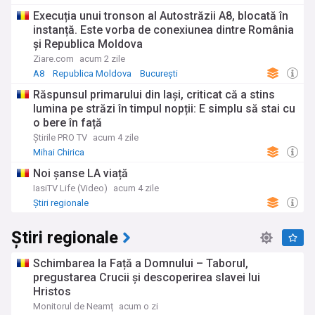
Execuția unui tronson al Autostrăzii A8, blocată în
instanță. Este vorba de conexiunea dintre România
și Republica Moldova
Ziare.com
acum 2 zile
A8
Republica Moldova
București
Răspunsul primarului din Iași, criticat că a stins
lumina pe străzi în timpul nopții: E simplu să stai cu
o bere în față
Știrile PRO TV
acum 4 zile
Mihai Chirica
Noi șanse LA viață
IasiTV Life (Video)
acum 4 zile
Știri regionale
Știri regionale
Schimbarea la Față a Domnului – Taborul,
pregustarea Crucii și descoperirea slavei lui
Hristos
Monitorul de Neamț
acum o zi