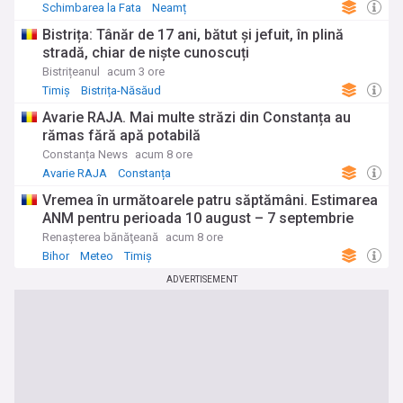
Schimbarea la Fata
Neamț
Bistrița: Tânăr de 17 ani, bătut și jefuit, în plină
stradă, chiar de niște cunoscuți
Bistrițeanul
acum 3 ore
Timiș
Bistrița-Năsăud
Avarie RAJA. Mai multe străzi din Constanța au
rămas fără apă potabilă
Constanța News
acum 8 ore
Avarie RAJA
Constanța
Vremea în următoarele patru săptămâni. Estimarea
ANM pentru perioada 10 august – 7 septembrie
Renaşterea bănăţeană
acum 8 ore
Bihor
Meteo
Timiș
ADVERTISEMENT