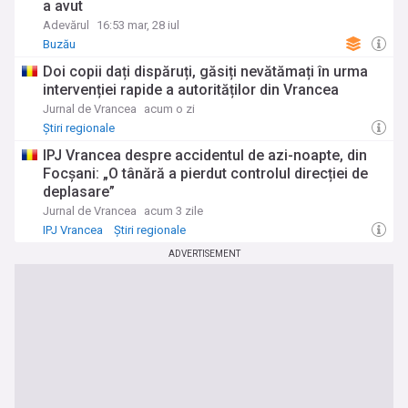
a avut
Adevărul
16:53 mar, 28 iul
Buzău
Doi copii dați dispăruți, găsiți nevătămați în urma
intervenției rapide a autorităților din Vrancea
Jurnal de Vrancea
acum o zi
Știri regionale
IPJ Vrancea despre accidentul de azi-noapte, din
Focșani: „O tânără a pierdut controlul direcției de
deplasare”
Jurnal de Vrancea
acum 3 zile
IPJ Vrancea
Știri regionale
ADVERTISEMENT