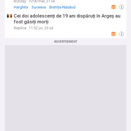
Biziday
10:00 mar, 21 iul
Harghita
Suceava
Bistrița-Năsăud
Cei doi adolescenți de 19 ani dispăruți în Argeș au
fost găsiți morți
Replica
11:52 joi, 23 iul
ADVERTISEMENT