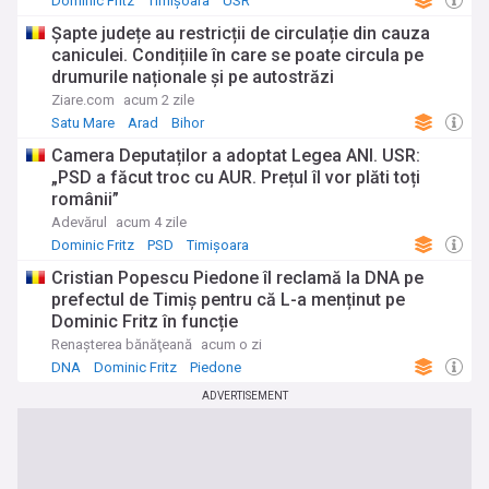
Dominic Fritz
Timișoara
USR
Șapte județe au restricții de circulație din cauza
caniculei. Condițiile în care se poate circula pe
drumurile naționale și pe autostrăzi
Ziare.com
acum 2 zile
Satu Mare
Arad
Bihor
Camera Deputaților a adoptat Legea ANI. USR:
„PSD a făcut troc cu AUR. Prețul îl vor plăti toți
românii”
Adevărul
acum 4 zile
Dominic Fritz
PSD
Timișoara
Cristian Popescu Piedone îl reclamă la DNA pe
prefectul de Timiș pentru că L-a menținut pe
Dominic Fritz în funcție
Renaşterea bănăţeană
acum o zi
DNA
Dominic Fritz
Piedone
ADVERTISEMENT