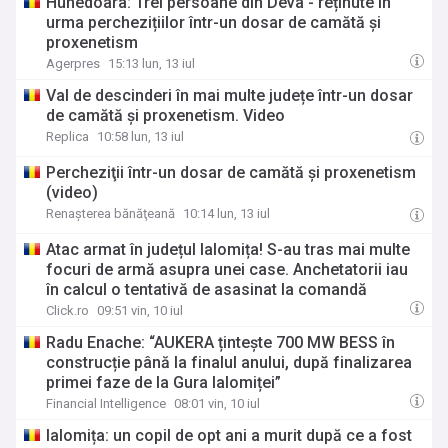
Hunedoara: Trei persoane din Deva - reținute în
urma perchezițiilor într-un dosar de camătă și
proxenetism
Agerpres
15:13 lun, 13 iul
Val de descinderi în mai multe județe într-un dosar
de camătă și proxenetism. Video
Replica
10:58 lun, 13 iul
Percheziţii într-un dosar de camătă şi proxenetism
(video)
Renaşterea bănăţeană
10:14 lun, 13 iul
Atac armat în județul Ialomița! S-au tras mai multe
focuri de armă asupra unei case. Anchetatorii iau
în calcul o tentativă de asasinat la comandă
Click.ro
09:51 vin, 10 iul
Radu Enache: “AUKERA țintește 700 MW BESS în
construcție până la finalul anului, după finalizarea
primei faze de la Gura Ialomiței”
Financial Intelligence
08:01 vin, 10 iul
Ialomița: un copil de opt ani a murit după ce a fost