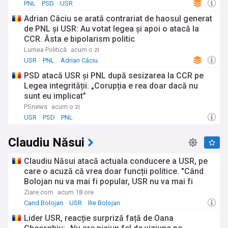
PNL
PSD
USR
Adrian Câciu se arată contrariat de haosul generat
de PNL și USR: Au votat legea și apoi o atacă la
CCR. Ăsta e bipolarism politic
Lumea Politică
acum o zi
USR
PNL
Adrian Câciu
PSD atacă USR și PNL după sesizarea la CCR pe
Legea integrității: „Corupția e rea doar dacă nu
sunt eu implicat”
PSnews
acum o zi
USR
PSD
PNL
Claudiu Năsui
Claudiu Năsui atacă actuala conducere a USR, pe
care o acuză că vrea doar funcții politice. "Când
Bolojan nu va mai fi popular, USR nu va mai fi
alături de el"
Ziare.com
acum 18 ore
Cand Bolojan
USR
Ilie Bolojan
Lider USR, reacție surpriză față de Oana