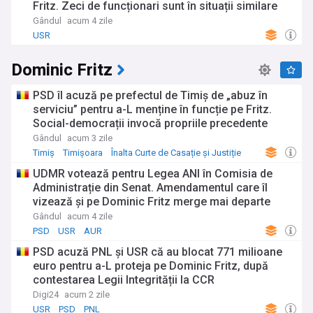
Fritz. Zeci de funcționari sunt în situații similare
Gândul
acum 4 zile
USR
Dominic Fritz
PSD îl acuză pe prefectul de Timiș de „abuz în
serviciu” pentru a-L menține în funcție pe Fritz.
Social-democrații invocă propriile precedente
Gândul
acum 3 zile
Timiș
Timișoara
Înalta Curte de Casație și Justiție
UDMR votează pentru Legea ANI în Comisia de
Administrație din Senat. Amendamentul care îl
vizează și pe Dominic Fritz merge mai departe
Gândul
acum 4 zile
PSD
USR
AUR
PSD acuză PNL şi USR că au blocat 771 milioane
euro pentru a-L proteja pe Dominic Fritz, după
contestarea Legii Integrității la CCR
Digi24
acum 2 zile
USR
PSD
PNL