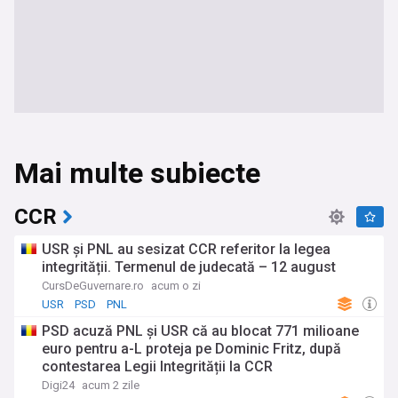
Mai multe subiecte
CCR
USR şi PNL au sesizat CCR referitor la legea
integrității. Termenul de judecată – 12 august
CursDeGuvernare.ro
acum o zi
USR
PSD
PNL
PSD acuză PNL şi USR că au blocat 771 milioane
euro pentru a-L proteja pe Dominic Fritz, după
contestarea Legii Integrității la CCR
Digi24
acum 2 zile