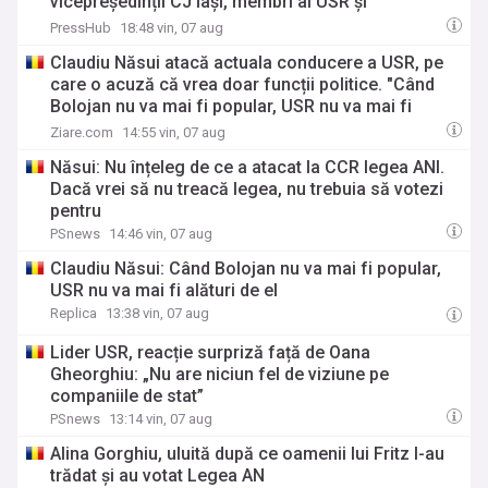
vicepreședinții CJ Iași, membri ai USR și
reprezentanți CURAJ
PressHub
18:48 vin, 07 aug
Claudiu Năsui atacă actuala conducere a USR, pe
care o acuză că vrea doar funcții politice. "Când
Bolojan nu va mai fi popular, USR nu va mai fi
alături de el"
Ziare.com
14:55 vin, 07 aug
Năsui: Nu înțeleg de ce a atacat la CCR legea ANI.
Dacă vrei să nu treacă legea, nu trebuia să votezi
pentru
PSnews
14:46 vin, 07 aug
Claudiu Năsui: Când Bolojan nu va mai fi popular,
USR nu va mai fi alături de el
Replica
13:38 vin, 07 aug
Lider USR, reacție surpriză față de Oana
Gheorghiu: „Nu are niciun fel de viziune pe
companiile de stat”
PSnews
13:14 vin, 07 aug
Alina Gorghiu, uluită după ce oamenii lui Fritz l-au
trădat şi au votat Legea AN