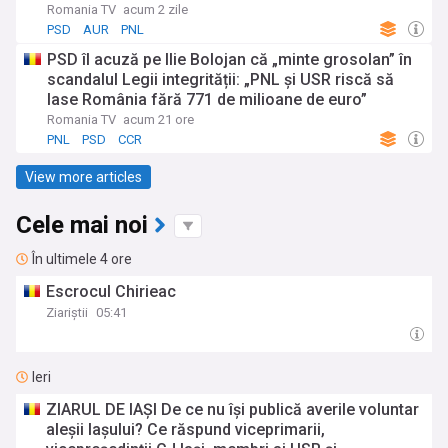
PSD și AUR, este inaplicabilă
Romania TV
acum 2 zile
PSD
AUR
PNL
PSD îl acuză pe Ilie Bolojan că „minte grosolan” în
scandalul Legii integrității: „PNL și USR riscă să
lase România fără 771 de milioane de euro”
Romania TV
acum 21 ore
PNL
PSD
CCR
View more articles
Cele mai noi
În ultimele 4 ore
Escrocul Chirieac
Ziariștii
05:41
Ieri
ZIARUL DE IAȘI De ce nu își publică averile voluntar
aleșii Iașului? Ce răspund viceprimarii,