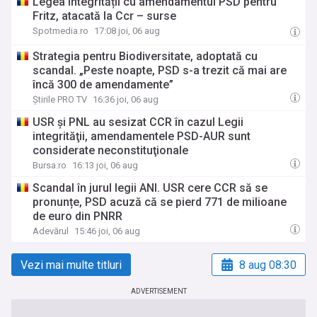
Legea integrității cu amendamentul PSD pentru
Fritz, atacată la Ccr – surse
Spotmedia.ro
17:08 joi, 06 aug
Strategia pentru Biodiversitate, adoptată cu
scandal. „Peste noapte, PSD s-a trezit că mai are
încă 300 de amendamente”
Știrile PRO TV
16:36 joi, 06 aug
USR şi PNL au sesizat CCR în cazul Legii
integrităţii, amendamentele PSD-AUR sunt
considerate neconstituţionale
Bursa.ro
16:13 joi, 06 aug
Scandal în jurul legii ANI. USR cere CCR să se
pronunțe, PSD acuză că se pierd 771 de milioane
de euro din PNRR
Adevărul
15:46 joi, 06 aug
Vezi mai multe titluri
8 aug 08:30
ADVERTISEMENT