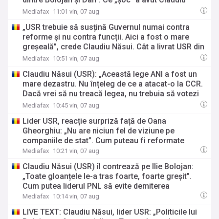
Năsui la MAE
Mediafax
11:01 vin, 07 aug
„USR trebuie să susțină Guvernul numai contra
reforme și nu contra funcții. Aici a fost o mare
greșeală”, crede Claudiu Năsui. Cât a livrat USR din
propriul program de guvernare
Mediafax
10:51 vin, 07 aug
Claudiu Năsui (USR): „Această lege ANI a fost un
mare dezastru. Nu înțeleg de ce a atacat-o la CCR.
Dacă vrei să nu treacă legea, nu trebuia să votezi
pentru”
Mediafax
10:45 vin, 07 aug
Lider USR, reacție surpriză față de Oana
Gheorghiu: „Nu are niciun fel de viziune pe
companiile de stat”. Cum puteau fi reformate
Mediafax
10:21 vin, 07 aug
Claudiu Năsui (USR) îl contrează pe Ilie Bolojan:
„Toate gloanțele le-a tras foarte, foarte greșit”.
Cum putea liderul PNL să evite demiterea
Mediafax
10:14 vin, 07 aug
LIVE TEXT: Claudiu Năsui, lider USR: „Politicile lui