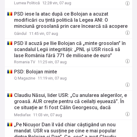
Lumea Politică
12:28 vin, 07 aug
PSD iese la atac după ce Bolojan a acuzat
modificări cu țintă politică la Legea ANI: O
minciună grosolană prin care încearcă să acopere
culpa PNL-USR
Gândul
11:45 vin, 07 aug
PSD îl acuză pe Ilie Bolojan că „minte grosolan” în
scandalul Legii integrității: „PNL și USR riscă să
lase România fără 771 de milioane de euro”
Romania TV
11:25 vin, 07 aug
PSD: Bolojan minte
Q Magazine
11:19 vin, 07 aug
Claudiu Năsui, lider USR: „Cu anularea alegerilor, e
groasă. AUR crește pentru că ceilalți eșuează”. În
ce situație ar fi fost Călin Georgescu, dacă
ajungea Președinte
Mediafax
11:03 vin, 07 aug
„Pe Nicușor Dan îl văd chiar câștigând un nou
mandat. USR va susține pe cine e mai popular
dintre Bolojan și Dan”. Ce „șoc” a avut Claudiu