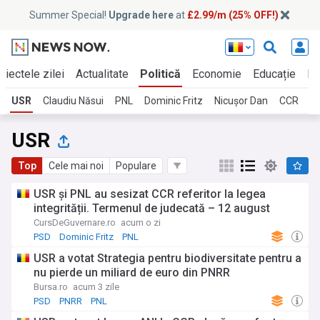
Summer Special!
Upgrade here
at
£2.99/m (25% OFF!)
biectele zilei
Actualitate
Politică
Economie
Educație
In
USR
Claudiu Năsui
PNL
Dominic Fritz
Nicușor Dan
CCR
USR
Top
Cele mai noi
Populare
USR şi PNL au sesizat CCR referitor la legea
integrității. Termenul de judecată – 12 august
CursDeGuvernare.ro
acum o zi
PSD
Dominic Fritz
PNL
USR a votat Strategia pentru biodiversitate pentru a
nu pierde un miliard de euro din PNRR
Bursa.ro
acum 3 zile
PSD
PNRR
PNL