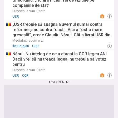
Gheorghiu: „Nu are niciun fel de viziune pe
companiile de stat”
PSnews
acum 19 ore
USR
„USR trebuie să susțină Guvernul numai contra
reforme și nu contra funcții. Aici a fost o mare
greșeală”, crede Claudiu Năsui. Cât a livrat USR din
propriul program de guvernare
Mediafax
acum o zi
Ilie Bolojan
USR
Năsui: Nu înțeleg de ce a atacat la CCR legea ANI.
Dacă vrei să nu treacă legea, nu trebuia să votezi
pentru
PSnews
acum 18 ore
USR
CCR
ADVERTISEMENT