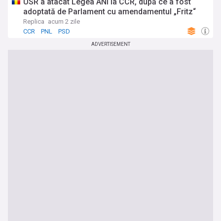
USR a atacat Legea ANI la CCR, după ce a fost
adoptată de Parlament cu amendamentul „Fritz“
Replica
acum 2 zile
CCR
PNL
PSD
ADVERTISEMENT