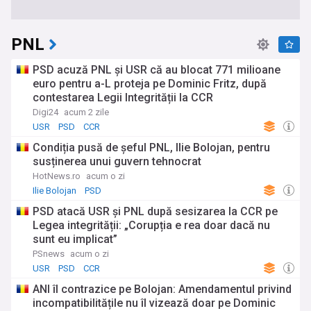
PNL
PSD acuză PNL şi USR că au blocat 771 milioane
euro pentru a-L proteja pe Dominic Fritz, după
contestarea Legii Integrității la CCR
Digi24
acum 2 zile
USR
PSD
CCR
Condiția pusă de șeful PNL, Ilie Bolojan, pentru
susținerea unui guvern tehnocrat
HotNews.ro
acum o zi
Ilie Bolojan
PSD
PSD atacă USR și PNL după sesizarea la CCR pe
Legea integrității: „Corupția e rea doar dacă nu
sunt eu implicat”
PSnews
acum o zi
USR
PSD
CCR
ANI îl contrazice pe Bolojan: Amendamentul privind
incompatibilitățile nu îl vizează doar pe Dominic