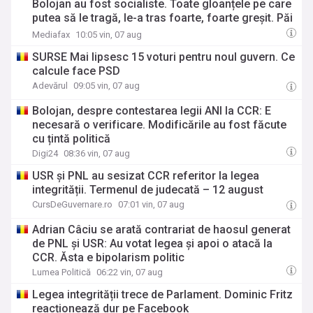
Bolojan au fost socialiste. Toate gloanțele pe care
putea să le tragă, le-a tras foarte, foarte greșit. Păi
cine a pus mâncare mai multă în cămara cu
Mediafax
10:05 vin, 07 aug
șobolani?”
SURSE Mai lipsesc 15 voturi pentru noul guvern. Ce
calcule face PSD
Adevărul
09:05 vin, 07 aug
Bolojan, despre contestarea legii ANI la CCR: E
necesară o verificare. Modificările au fost făcute
cu țintă politică
Digi24
08:36 vin, 07 aug
USR şi PNL au sesizat CCR referitor la legea
integrității. Termenul de judecată – 12 august
CursDeGuvernare.ro
07:01 vin, 07 aug
Adrian Câciu se arată contrariat de haosul generat
de PNL și USR: Au votat legea și apoi o atacă la
CCR. Ăsta e bipolarism politic
Lumea Politică
06:22 vin, 07 aug
Legea integrității trece de Parlament. Dominic Fritz
reacționează dur pe Facebook