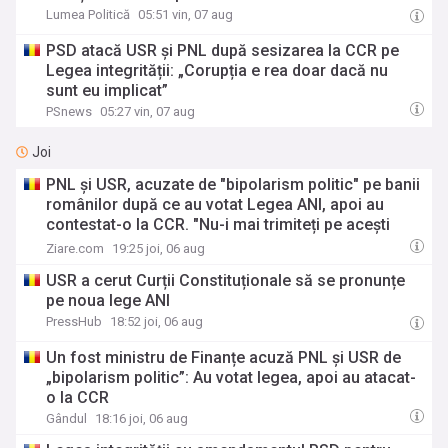
Lumea Politică
05:51 vin, 07 aug
PSD atacă USR și PNL după sesizarea la CCR pe
Legea integrității: „Corupția e rea doar dacă nu
sunt eu implicat”
PSnews
05:27 vin, 07 aug
Joi
PNL și USR, acuzate de "bipolarism politic" pe banii
românilor după ce au votat Legea ANI, apoi au
contestat-o la CCR. "Nu-i mai trimiteți pe acești
ipocriți în Parlament!"
Ziare.com
19:25 joi, 06 aug
USR a cerut Curții Constituționale să se pronunțe
pe noua lege ANI
PressHub
18:52 joi, 06 aug
Un fost ministru de Finanțe acuză PNL și USR de
„bipolarism politic”: Au votat legea, apoi au atacat-
o la CCR
Gândul
18:16 joi, 06 aug