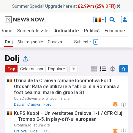
Summer Special!
Upgrade here
at
£2.99/m (25% OFF!)
Home
Subiectele zilei
Actualitate
Politică
Economie
E
Dolj
Știri regionale
Craiova
Subiecte
Dolj
Top
Cele mai noi
Populare
Uzina de la Craiova rămâne locomotiva Ford
Otosan: Rata de utilizare a fabricii din România a
fost cea mai mare din grup la S1
CursDeGuvernare.ro
acum 3 zile
Dacia
Craiova
Ford
KuPS Kuopi – Universitatea Craiova 1-1 / CFR Cluj
– Tromso 0-5, în play-off-ul european
Cronica.ro
acum o zi
Craiova
Liga 1
Cluj