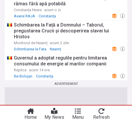
rămas fără apă potabilă
Constanța News
acum o zi
Avarie RAJA
Constanța
Schimbarea la Față a Domnului – Taborul,
pregustarea Crucii și descoperirea slavei lui
Hristos
Monitorul de Neamț
acum 2 zile
Schimbarea la Fata
Neamț
Guvernul a adoptat regulile pentru limitarea
consumului de energie al marilor companii
Replica
acum 14 ore
Ilie Bolojan
Constanța
ADVERTISEMENT
Home
My News
Menu
Refresh