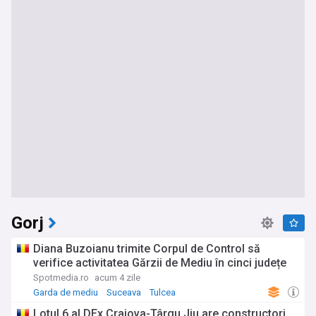
Gorj
Diana Buzoianu trimite Corpul de Control să
verifice activitatea Gărzii de Mediu în cinci județe
Spotmedia.ro
acum 4 zile
Garda de mediu
Suceava
Tulcea
Lotul 6 al DEx Craiova-Târgu Jiu are constructori