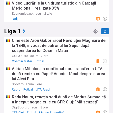
Video Lucrările la un drum turistic din Carpații
Meridionali, realizate 35%
Economica.net
acum 2 zile
Dolj
Liga 1
Cine este Aron Gabor Eroul Revoluției Maghiare de
la 1848, invocat de patronul lui Sepsi după
suspendarea lui Cosmin Matei
GOLAZO.ro
acum 12 ore
Cosmin Matei
Fotbal
Adrian Mihalcea a confirmat noul transfer la UTA
după remiza cu Rapid! Anunțul făcut despre starea
lui Alexi Pitu
Sport.ro
acum 8 ore
Rapid
Fotbal
UTA Arad
Radu Naum, reacția serii după ce Marius Șumudică
a început negocierile cu CFR Cluj: ”Mă scuzați”
DigiSport.ro
acum 8 ore
CFR Cluj
Fotbal
Marius Șumudică