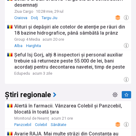
desemnați
Ziua Cargo
10:28 mie, 29 iul
Craiova
Dolj
Targu Jiu
Viituri şi depăşiri ale cotelor de atenţie pe râuri din
18 bazine hidrografice, până sâmbătă la prânz
Group 4 Media
acum 20 ore
Alba
Harghita
Șeful Isj Gorj, alți 8 inspectori și personal auxiliar
trebuie să returneze peste 55.000 de lei, bani
acordați pentru decontarea navetei, timp de peste
un an / Inspectorul general, Marian Staicu: La
Edupedu
acum 3 zile
vremea aceea nu eram inspector șef. Isj ne-a
cerut să depunem documente pentru decontarea
navetei
Știri regionale
Alertă în farmacii. Vânzarea Colebil și Panzcebil,
blocată în toată țara
Monitorul de Neamț
acum 21 ore
Panzcebil
Colebil
Sănătate
Avarie RAJA. Mai multe străzi din Constanța au