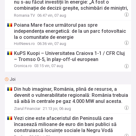
nu s-au făcut investiții în energie: „A fost o
combinație de decizii greșite, schimbări de miniștri,
incompetență, poate, uneori, și de rea-voință”
Romania TV
06:47 vin, 07 aug
Poiana Mare face următorul pas spre
independența energetică: de la un parc fotovoltaic
la o comunitate de energie
HotNews.ro
06:36 vin, 07 aug
KuPS Kuopi – Universitatea Craiova 1-1 / CFR Cluj
– Tromso 0-5, în play-off-ul european
Cronica.ro
03:15 vin, 07 aug
Joi
Din hub imaginar, România, plină de resurse, a
devenit o vulnerabilitate regională: România trebuia
să aibă în centrale pe gaz 4.000 MW anul acesta.
Dar nimic nu a fost finalizat, iar acum guvernul a
Ziarul Financiar
21:13 joi, 06 aug
ajuns la etapa de închis fabrici în lipsa energiei
Vezi cine este afaceristul din Peninsulă care
încasează milioane de euro din bani publici să
construiască locuințe sociale la Negru Vodă