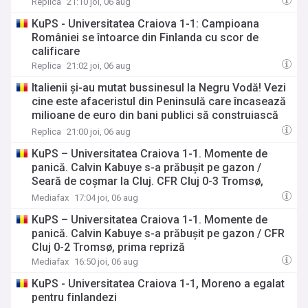
Replica
21:10 joi, 06 aug
KuPS - Universitatea Craiova 1-1: Campioana
României se întoarce din Finlanda cu scor de
calificare
Replica
21:02 joi, 06 aug
Italienii și-au mutat bussinesul la Negru Vodă! Vezi
cine este afaceristul din Peninsulă care încasează
milioane de euro din bani publici să construiască
locuințe sociale
Replica
21:00 joi, 06 aug
KuPS – Universitatea Craiova 1-1. Momente de
panică. Calvin Kabuye s-a prăbușit pe gazon /
Seară de coșmar la Cluj. CFR Cluj 0-3 Tromsø,
prima repriză
Mediafax
17:04 joi, 06 aug
KuPS – Universitatea Craiova 1-1. Momente de
panică. Calvin Kabuye s-a prăbușit pe gazon / CFR
Cluj 0-2 Tromsø, prima repriză
Mediafax
16:50 joi, 06 aug
KuPS - Universitatea Craiova 1-1, Moreno a egalat
pentru finlandezi