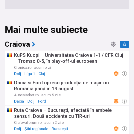
Mai multe subiecte
Craiova
KuPS Kuopi – Universitatea Craiova 1-1 / CFR Cluj
– Tromso 0-5, în play-off-ul european
Cronica.ro
acum o zi
Dolj
Liga 1
Cluj
Dacia și Ford opresc producția de mașini în
România până în 19 august
AutoMarket.ro
acum 5 zile
Dacia
Dolj
Ford
Ruta Craiova – București, afectată în ambele
sensuri. Două accidente cu TIR-uri
Craiovaforum.ro
acum 2 zile
Dolj
Știri regionale
București