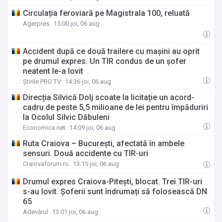
Circulația feroviară pe Magistrala 100, reluată
Agerpres
15:00 joi, 06 aug
Accident după ce două trailere cu mașini au oprit
pe drumul expres. Un TIR condus de un șofer
neatent le-a lovit
Știrile PRO TV
14:36 joi, 06 aug
Direcția Silvică Dolj scoate la licitație un acord-
cadru de peste 5,5 milioane de lei pentru împăduriri
la Ocolul Silvic Dăbuleni
Economica.net
14:09 joi, 06 aug
Ruta Craiova – București, afectată în ambele
sensuri. Două accidente cu TIR-uri
Craiovaforum.ro
13:15 joi, 06 aug
Drumul expres Craiova-Pitești, blocat. Trei TIR-uri
s-au lovit. Șoferii sunt îndrumați să folosească DN
65
Adevărul
13:01 joi, 06 aug