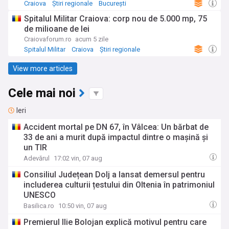
Craiova
Știri regionale
București
Spitalul Militar Craiova: corp nou de 5.000 mp, 75
de milioane de lei
Craiovaforum.ro
acum 5 zile
Spitalul Militar
Craiova
Știri regionale
View more articles
Cele mai noi
Ieri
Accident mortal pe DN 67, în Vâlcea: Un bărbat de
33 de ani a murit după impactul dintre o mașină și
un TIR
Adevărul
17:02 vin, 07 aug
Consiliul Județean Dolj a lansat demersul pentru
includerea culturii țestului din Oltenia în patrimoniul
UNESCO
Basilica.ro
10:50 vin, 07 aug
Premierul Ilie Bolojan explică motivul pentru care