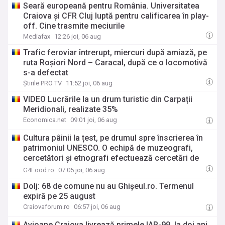
Seară europeană pentru România. Universitatea
Craiova și CFR Cluj luptă pentru calificarea în play-
off. Cine trasmite meciurile
Mediafax
12:26 joi, 06 aug
Trafic feroviar întrerupt, miercuri după amiază, pe
ruta Roşiori Nord – Caracal, după ce o locomotivă
s-a defectat
Știrile PRO TV
11:52 joi, 06 aug
VIDEO Lucrările la un drum turistic din Carpații
Meridionali, realizate 35%
Economica.net
09:01 joi, 06 aug
Cultura pâinii la țest, pe drumul spre înscrierea în
patrimoniul UNESCO. O echipă de muzeografi,
cercetători și etnografi efectuează cercetări de
teren în localități din întreaga Oltenie
G4Food.ro
07:05 joi, 06 aug
Dolj: 68 de comune nu au Ghișeul.ro. Termenul
expiră pe 25 august
Craiovaforum.ro
06:57 joi, 06 aug
Avioane Craiova livrează primele IAR-99, la doi ani