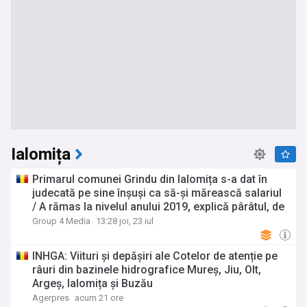
Ialomița
Primarul comunei Grindu din Ialomița s-a dat în
judecată pe sine înșuși ca să-și mărească salariul
/ A rămas la nivelul anului 2019, explică pârâtul, de
ce a inițiat acțiunea
Group 4 Media
13:28 joi, 23 iul
INHGA: Viituri și depășiri ale Cotelor de atenție pe
râuri din bazinele hidrografice Mureș, Jiu, Olt,
Argeș, Ialomița și Buzău
Agerpres
acum 21 ore