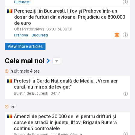
București
Percheziții în București, Ilfov și Prahova într-un
dosar de furturi din avioane. Prejudiciu de 800.000
de euro
Observator News
06:03 joi, 30 iul
Prahova
București
View more articles
Cele mai noi
În ultimele 4 ore
Protest la Garda Națională de Mediu. „Vrem aer
curat, nu miros de levigat”
Buletin de București
04:17
Ieri
Amenzi de peste 30.000 de lei pentru drifturi și
curse de stradă în județul Ilfov. Brigada Rutieră
continuă controalele
Buletin de București
11:15 sâm, 08 aug