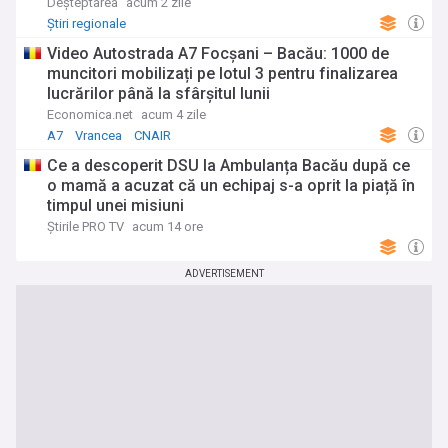
Deșteptarea
acum 2 zile
Știri regionale
Video Autostrada A7 Focșani – Bacău: 1000 de
muncitori mobilizați pe lotul 3 pentru finalizarea
lucrărilor până la sfârșitul lunii
Economica.net
acum 4 zile
A7
Vrancea
CNAIR
Ce a descoperit DSU la Ambulanța Bacău după ce
o mamă a acuzat că un echipaj s-a oprit la piață în
timpul unei misiuni
Știrile PRO TV
acum 14 ore
ADVERTISEMENT