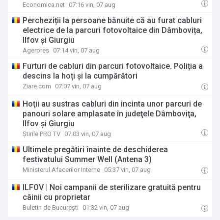
Economica.net
07:16 vin, 07 aug
Percheziții la persoane bănuite că au furat cabluri
electrice de la parcuri fotovoltaice din Dâmbovița,
Ilfov și Giurgiu
Agerpres
07:14 vin, 07 aug
Furturi de cabluri din parcuri fotovoltaice. Poliția a
descins la hoți și la cumpărători
Ziare.com
07:07 vin, 07 aug
Hoţii au sustras cabluri din incinta unor parcuri de
panouri solare amplasate în judeţele Dâmboviţa,
Ilfov şi Giurgiu
Știrile PRO TV
07:03 vin, 07 aug
Ultimele pregătiri înainte de deschiderea
festivatului Summer Well (Antena 3)
Ministerul Afacerilor Interne
05:37 vin, 07 aug
ILFOV | Noi campanii de sterilizare gratuită pentru
câinii cu proprietar
Buletin de București
01:32 vin, 07 aug