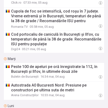
Click.ro
07:33 mie, 05 aug
Cupola de foc se intensifică, cod roșu în 7 județe.
Vreme extremă și în București, temperaturi de până
la 38 de grade / Recomandările ISU pentru
populație
Romania TV
05:58 mie, 05 aug
Cod portocaliu de caniculă în București și Ilfov, cu
temperaturi de până la 38 de grade. Recomandările
ISU pentru populație
Digi24
05:21 mie, 05 aug
Marți
Peste 100 de apeluri pe oră înregistrate la 112, în
București și Ilfov, în ultimele două zile
Buletin de București
16:34 mar, 04 aug
Autostrada A0 Bucuresti Nord: Presiune pe
constructori pe ultima suta de metri
Arena Construcțiilor
10:33 mar, 04 aug
Luni