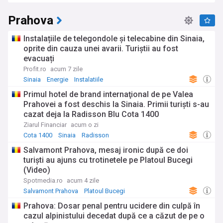
Prahova
Instalațiile de telegondole și telecabine din Sinaia,
oprite din cauza unei avarii. Turiștii au fost
evacuați
Profit.ro
acum 7 zile
Sinaia
Energie
Instalatiile
​Primul hotel de brand internaţional de pe Valea
Prahovei a fost deschis la Sinaia. Primii turişti s-au
cazat deja la Radisson Blu Cota 1400
Ziarul Financiar
acum o zi
Cota 1400
Sinaia
Radisson
Salvamont Prahova, mesaj ironic după ce doi
turiști au ajuns cu trotinetele pe Platoul Bucegi
(Video)
Spotmedia.ro
acum 4 zile
Salvamont Prahova
Platoul Bucegi
Prahova: Dosar penal pentru ucidere din culpă în
cazul alpinistului decedat după ce a căzut de pe o