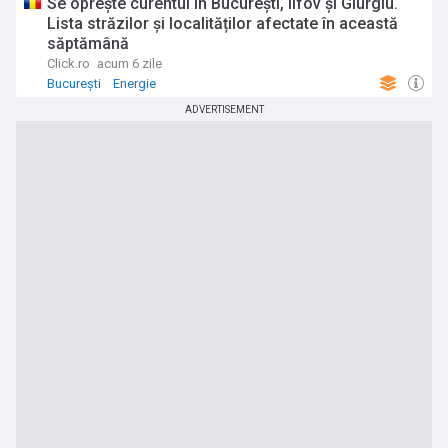
Se oprește curentul în București, Ilfov și Giurgiu.
Lista străzilor și localităților afectate în această
săptămână
Click.ro
acum 6 zile
București
Energie
ADVERTISEMENT