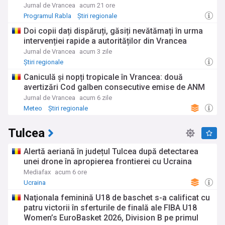
Jurnal de Vrancea
acum 21 ore
Programul Rabla
Știri regionale
Doi copii dați dispăruți, găsiți nevătămați în urma
intervenției rapide a autorităților din Vrancea
Jurnal de Vrancea
acum 3 zile
Știri regionale
Caniculă și nopți tropicale în Vrancea: două
avertizări Cod galben consecutive emise de ANM
Jurnal de Vrancea
acum 6 zile
Meteo
Știri regionale
Tulcea
Alertă aeriană în județul Tulcea după detectarea
unei drone în apropierea frontierei cu Ucraina
Mediafax
acum 6 ore
Ucraina
Naţionala feminină U18 de baschet s-a calificat cu
patru victorii în sferturile de finală ale FIBA U18
Women’s EuroBasket 2026, Division B pe primul