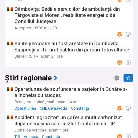
Dâmbovița: Sediile serviciilor de ambulanță din
Târgoviște și Moreni, reabilitate energetic de
Consiliul Județean
Agerpres
08:39 mar, 28 iul
Șapte persoane au fost arestate în Dâmbovița.
Suspecții ar fi furat cabluri din parcuri fotovoltaice
Știrile PRO TV
acum 21 ore
Știri regionale
Operațiunea de scufundare a barjelor în Dunăre s-
a încheiat cu succes
Renaşterea bănăţeană
acum 14 ore
Operatiunea
CNE Cernavodă
Constanța
Accident îngrozitor: un șofer a murit carbonizat
după ce mașina sa s-a izbit frontal de un TIR
Jurnal de Vrancea
acum 4 ore
TIR
Vrancea
Constanța