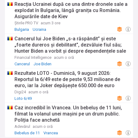
Reacția Ucrainei după ce una dintre dronele sale a
explodat în Bulgaria, lângă granița cu România.
Asigurările date de Kiev
Știrile PRO TV
acum 3 ore
Bulgaria
Ucraina
Cancerul lui Joe Biden „s-a răspândit” şi este
„foarte dureros și debilitant”, dezvăluie fiul său;
Hunter Biden a vorbit și despre dependențele sale
și despre grațierea acordată de tatăl său
Financial Intelligence
acum o oră
Cancerul
Joe Biden
Rezultate LOTO - Duminică, 9 august 2026:
Reportul la 6/49 este de peste 9,53 milioane de
euro, iar la Joker depășește 650.000 de euro
Digi24
acum o oră
Loto 6/49
Caz incredibil în Vrancea. Un bebeluș de 11 luni,
filmat la volanul unei mașini pe un drum public.
Poliția face anchetă
Adevărul
acum o oră
Bebelus de 11
Vrancea