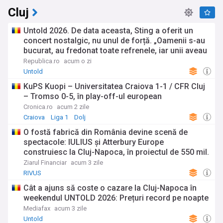
Cluj
Untold 2026. De data aceasta, Sting a oferit un
concert nostalgic, nu unul de forță. „Oamenii s-au
bucurat, au fredonat toate refrenele, iar unii aveau
chiar lacrimi în ochi”
Republica.ro
acum o zi
Untold
KuPS Kuopi – Universitatea Craiova 1-1 / CFR Cluj
– Tromso 0-5, în play-off-ul european
Cronica.ro
acum 2 zile
Craiova
Liga 1
Dolj
O fostă fabrică din România devine scenă de
spectacole: IULIUS şi Atterbury Europe
construiesc la Cluj-Napoca, în proiectul de 550 mil.
euro RIVUS, primul centru de arte performative
Ziarul Financiar
acum 3 zile
dintr-un proiect imobiliar din ţară şi primul cinema
RIVUS
în aer liber
Cât a ajuns să coste o cazare la Cluj-Napoca în
weekendul UNTOLD 2026: Prețuri record pe noapte
Mediafax
acum 3 zile
Untold