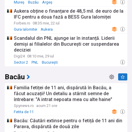
Mureș
Buzău
Argeș
Aukera obține o finanțare de 48,5 mil. de euro de la
IFC pentru a doua fază a BESS Gura Ialomiței
Forbes.ro
08:35 mie, 22 iul
Gura Ialomitei
Aukera
Scandalul din PNL ajunge iar în instanță. Liderii
demiși ai filialelor din București cer suspendarea
deciziei
Digi24
08:10 mie, 29 iul
Sector 2
PNL
București
Bacău
Familia fetiței de 11 ani, dispărută în Bacău, a
făcut acuzații! Un detaliu a stârnit semne de
întrebare: ”A intrat nepoata mea cu alte haine”
Spynews.ro
acum 21 ore
Fetita de 11
Bacău: Căutări extinse pentru o fetiță de 11 ani din
Parava, dispărută de două zile