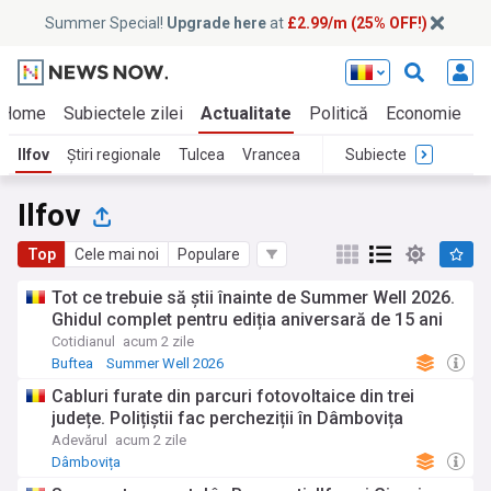
Summer Special!
Upgrade here
at
£2.99/m (25% OFF!)
Home
Subiectele zilei
Actualitate
Politică
Economie
E
Ilfov
Știri regionale
Tulcea
Vrancea
Subiecte
Ilfov
Top
Cele mai noi
Populare
Tot ce trebuie să știi înainte de Summer Well 2026.
Ghidul complet pentru ediția aniversară de 15 ani
Cotidianul
acum 2 zile
Buftea
Summer Well 2026
Cabluri furate din parcuri fotovoltaice din trei
județe. Polițiștii fac percheziții în Dâmbovița
Adevărul
acum 2 zile
Dâmbovița