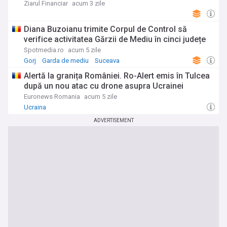
loc în Grupa A. Vineri joacă la Tulcea împotriva
Ziarul Financiar
acum 3 zile
Bulgariei
Diana Buzoianu trimite Corpul de Control să
verifice activitatea Gărzii de Mediu în cinci județe
Spotmedia.ro
acum 5 zile
Gorj
Garda de mediu
Suceava
Alertă la granița României. Ro-Alert emis în Tulcea
după un nou atac cu drone asupra Ucrainei
Euronews Romania
acum 5 zile
Ucraina
ADVERTISEMENT