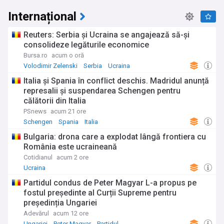
Internațional
Reuters: Serbia şi Ucraina se angajează să-şi
consolideze legăturile economice
Bursa.ro
acum o oră
Volodimir Zelenski
Serbia
Ucraina
Italia și Spania în conflict deschis. Madridul anunță
represalii și suspendarea Schengen pentru
călătorii din Italia
PSnews
acum 21 ore
Schengen
Spania
Italia
Bulgaria: drona care a explodat lângă frontiera cu
România este ucraineană
Cotidianul
acum 2 ore
Ucraina
Partidul condus de Peter Magyar L-a propus pe
fostul președinte al Curții Supreme pentru
președinția Ungariei
Adevărul
acum 12 ore
Ungariei
Peter Magyar
Partidul