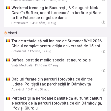
Weekend trending în București, 8-9 august: Nick
Cave în Buftea, seară turcească la berărie și Back
to the Future pe ringul de dans
HotNews.ro
04:08 sâm, 08 aug
Vineri
Tot ce trebuie să știi înainte de Summer Well 2026.
Ghidul complet pentru ediția aniversară de 15 ani
Cotidianul
11:50 vin, 07 aug
Buftea: post de medic specialist neurologie
Viața Medicală
11:46 vin, 07 aug
Cabluri furate din parcuri fotovoltaice din trei
județe. Polițiștii fac percheziții în Dâmbovița
Adevărul
10:41 vin, 07 aug
Percheziţii la persoane bănuite că au furat cabluri
electrice de la parcuri fotovoltaice din Dâmboviţa,
Ilfov şi Giurgiu