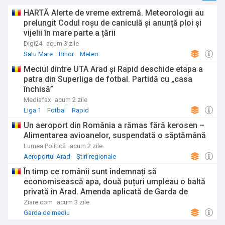
HARTĂ Alerte de vreme extremă. Meteorologii au
prelungit Codul roșu de caniculă și anunță ploi și
vijelii în mare parte a țării
Digi24
acum 3 zile
Satu Mare
Bihor
Meteo
Meciul dintre UTA Arad și Rapid deschide etapa a
patra din Superliga de fotbal. Partidă cu „casa
închisă”
Mediafax
acum 2 zile
Liga 1
Fotbal
Rapid
Un aeroport din România a rămas fără kerosen –
Alimentarea avioanelor, suspendată o săptămână
Lumea Politică
acum 2 zile
Aeroportul Arad
Știri regionale
În timp ce românii sunt îndemnați să
economisească apa, două puțuri umpleau o baltă
privată în Arad. Amenda aplicată de Garda de
Mediu
Ziare.com
acum 3 zile
Garda de mediu