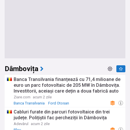
Dâmbovița
Banca Transilvania finanțează cu 71,4 milioane de
euro un parc fotovoltaic de 205 MW în Dâmbovița.
Investitorii, aceiași care dețin a doua fabrică auto
din țară
Ziare.com
acum 2 zile
Banca Transilvania
Ford Otosan
Cabluri furate din parcuri fotovoltaice din trei
județe. Polițiștii fac percheziții în Dâmbovița
Adevărul
acum 2 zile
Ilfov