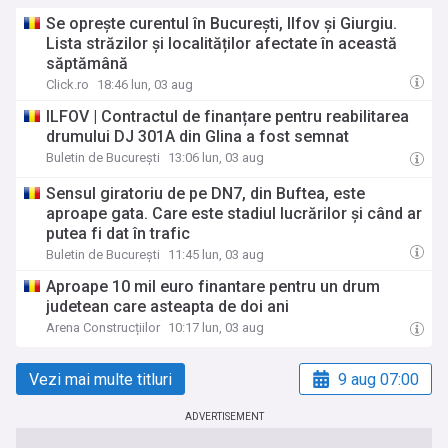
Se oprește curentul în București, Ilfov și Giurgiu.
Lista străzilor și localităților afectate în această
săptămână
Click.ro
18:46 lun, 03 aug
ILFOV | Contractul de finanțare pentru reabilitarea
drumului DJ 301A din Glina a fost semnat
Buletin de București
13:06 lun, 03 aug
Sensul giratoriu de pe DN7, din Buftea, este
aproape gata. Care este stadiul lucrărilor și când ar
putea fi dat în trafic
Buletin de București
11:45 lun, 03 aug
Aproape 10 mil euro finantare pentru un drum
judetean care asteapta de doi ani
Arena Construcțiilor
10:17 lun, 03 aug
Vezi mai multe titluri
9 aug 07:00
ADVERTISEMENT