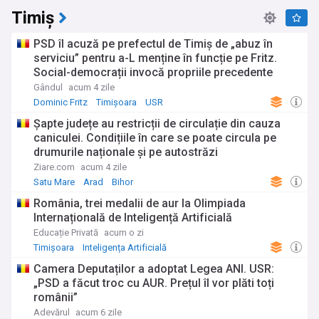
Timiș
PSD îl acuză pe prefectul de Timiș de „abuz în
serviciu” pentru a-L menține în funcție pe Fritz.
Social-democrații invocă propriile precedente
Gândul
acum 4 zile
Dominic Fritz
Timișoara
USR
Șapte județe au restricții de circulație din cauza
caniculei. Condițiile în care se poate circula pe
drumurile naționale și pe autostrăzi
Ziare.com
acum 4 zile
Satu Mare
Arad
Bihor
România, trei medalii de aur la Olimpiada
Internațională de Inteligență Artificială
Educație Privată
acum o zi
Timișoara
Inteligența Artificială
Camera Deputaților a adoptat Legea ANI. USR:
„PSD a făcut troc cu AUR. Prețul îl vor plăti toți
românii”
Adevărul
acum 6 zile