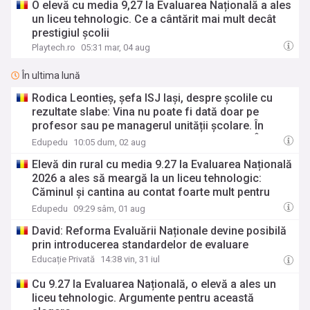
O elevă cu media 9,27 la Evaluarea Națională a ales
un liceu tehnologic. Ce a cântărit mai mult decât
prestigiul școlii
Playtech.ro
05:31 mar, 04 aug
În ultima lună
Rodica Leontieș, șefa ISJ Iași, despre școlile cu
rezultate slabe: Vina nu poate fi dată doar pe
profesor sau pe managerul unității școlare. În
primul rând, elevul trebuie să vină la școală. În
Edupedu
10:05 dum, 02 aug
momentul în care nu are absențe și a frecventat zi
Elevă din rural cu media 9.27 la Evaluarea Națională
de zi școala, atunci clar că și profesorul poate
2026 a ales să meargă la un liceu tehnologic:
avea niște rezultate
Căminul și cantina au contat foarte mult pentru
mine, pentru că ar fi fost mult mai scump să stau
Edupedu
09:29 sâm, 01 aug
în chirie decât să stau la cămin. Momentan am
David: Reforma Evaluării Naționale devine posibilă
visuri foarte mari
prin introducerea standardelor de evaluare
Educație Privată
14:38 vin, 31 iul
Cu 9.27 la Evaluarea Națională, o elevă a ales un
liceu tehnologic. Argumente pentru această