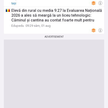
Iași
Elevă din rural cu media 9.27 la Evaluarea Națională
2026 a ales să meargă la un liceu tehnologic:
Căminul și cantina au contat foarte mult pentru
mine, pentru că ar fi fost mult mai scump să stau
Edupedu
09:29 sâm, 01 aug
în chirie decât să stau la cămin. Momentan am
visuri foarte mari
ADVERTISEMENT