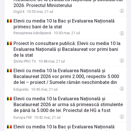
2026. Proiectul Ministerului
Digi24
10:55 mar, 21 iul
Elevii cu media 10 la Bac și Evaluarea Națională
primesc bani de la stat
Renaşterea bănăţeană
10:50 mar, 21 iul
Proiect în consultare publică: Elevii cu media 10 la
Evaluarea Națională și Bacalaureat vor primi bani
de la stat
Știrile PRO TV
10:48 mar, 21 iul
Elevii cu media 10 la Evaluarea Națională și
Bacalaureat 2026 vor primi 2.000, respectiv 5.000
de lei – proiect / Sumele rămân neschimbate din
2022
Edupedu
10:45 mar, 21 iul
Elevii cu media 10 la Evaluarea Națională și
Bacalaureat 2026 ar urma să primească stimulente
de până la 5.000 de lei. Proiectul de HG a fost
lansat în consultare publică
Europa FM
10:42 mar, 21 iul
Elevii cu media 10 la Bac și Evaluarea Națională