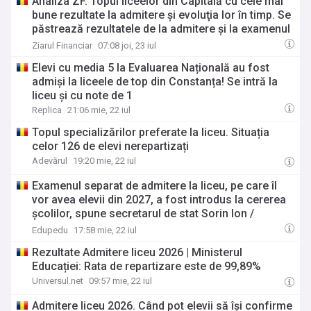
Analiza ZF. Topul liceelor din Capitală cu cele mai
bune rezultate la admitere şi evoluţia lor în timp. Se
păstrează rezultatele de la admitere şi la examenul
de bacalaureat la liceele de elită din Bucureşti?
Ziarul Financiar
07:08 joi, 23 iul
Elevi cu media 5 la Evaluarea Națională au fost
admiși la liceele de top din Constanța! Se intră la
liceu și cu note de 1
Replica
21:06 mie, 22 iul
Topul specializărilor preferate la liceu. Situația
celor 126 de elevi nerepartizați
Adevărul
19:20 mie, 22 iul
Examenul separat de admitere la liceu, pe care îl
vor avea elevii din 2027, a fost introdus la cererea
școlilor, spune secretarul de stat Sorin Ion /
Ministerul Educației nu indică nicio analiză
Edupedu
17:58 mie, 22 iul
pedagogică sau științifică: Logica a fost să li se
Rezultate Admitere liceu 2026 | Ministerul
dea elevilor încă o șansă
Educației: Rata de repartizare este de 99,89%
Universul.net
09:57 mie, 22 iul
Admitere liceu 2026. Când pot elevii să își confirme