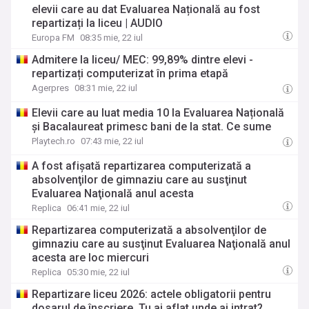
elevii care au dat Evaluarea Națională au fost
repartizați la liceu | AUDIO
Europa FM
08:35 mie, 22 iul
Admitere la liceu/ MEC: 99,89% dintre elevi -
repartizați computerizat în prima etapă
Agerpres
08:31 mie, 22 iul
Elevii care au luat media 10 la Evaluarea Națională
și Bacalaureat primesc bani de la stat. Ce sume
Playtech.ro
07:43 mie, 22 iul
A fost afișată repartizarea computerizată a
absolvenţilor de gimnaziu care au susţinut
Evaluarea Naţională anul acesta
Replica
06:41 mie, 22 iul
Repartizarea computerizată a absolvenţilor de
gimnaziu care au susţinut Evaluarea Naţională anul
acesta are loc miercuri
Replica
05:30 mie, 22 iul
Repartizare liceu 2026: actele obligatorii pentru
dosarul de înscriere. Tu ai aflat unde ai intrat?