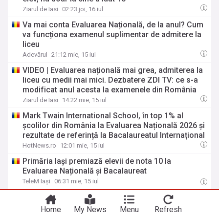
Ziarul de Iasi
02:23 joi, 16 iul
Va mai conta Evaluarea Națională, de la anul? Cum
va funcționa examenul suplimentar de admitere la
liceu
Adevărul
21:12 mie, 15 iul
VIDEO | Evaluarea națională mai grea, admiterea la
liceu cu medii mai mici. Dezbatere ZDI TV: ce s-a
modificat anul acesta la examenele din România
Ziarul de Iasi
14:22 mie, 15 iul
Mark Twain International School, în top 1% al
școlilor din România la Evaluarea Națională 2026 și
rezultate de referință la Bacalaureatul Internațional
HotNews.ro
12:01 mie, 15 iul
Primăria Iași premiază elevii de nota 10 la
Evaluarea Națională și Bacalaureat
TeleM Iași
06:31 mie, 15 iul
Elevii ar putea intra la liceu în viitor fără să mai dea
Evaluarea Națională. Când s-ar putea produce
Home
My News
Menu
Refresh
schimbarea