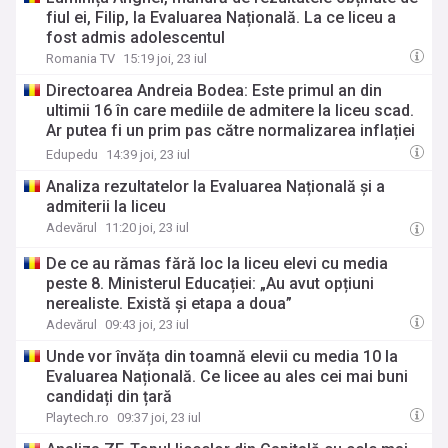
fiul ei, Filip, la Evaluarea Națională. La ce liceu a
fost admis adolescentul
Romania TV
15:19 joi, 23 iul
Directoarea Andreia Bodea: Este primul an din
ultimii 16 în care mediile de admitere la liceu scad.
Ar putea fi un prim pas către normalizarea inflației
uriașe de note peste 9 și de 10 la Evaluarea
Edupedu
14:39 joi, 23 iul
Națională
Analiza rezultatelor la Evaluarea Națională și a
admiterii la liceu
Adevărul
11:20 joi, 23 iul
De ce au rămas fără loc la liceu elevi cu media
peste 8. Ministerul Educației: „Au avut opțiuni
nerealiste. Există și etapa a doua”
Adevărul
09:43 joi, 23 iul
Unde vor învăța din toamnă elevii cu media 10 la
Evaluarea Națională. Ce licee au ales cei mai buni
candidați din țară
Playtech.ro
09:37 joi, 23 iul