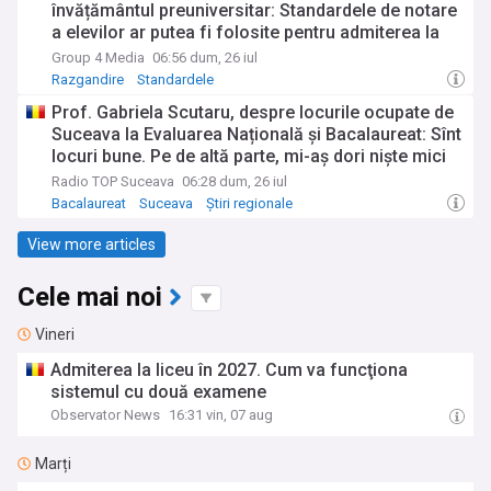
învățământul preuniversitar: Standardele de notare
a elevilor ar putea fi folosite pentru admiterea la
liceu alături de Evaluarea Națională, nu în locul ei
Group 4 Media
06:56 dum, 26 iul
Razgandire
Standardele
Prof. Gabriela Scutaru, despre locurile ocupate de
Suceava la Evaluarea Națională și Bacalaureat: Sînt
locuri bune. Pe de altă parte, mi-aș dori niște mici
schimbări ale acestor examene, care au devenit
Radio TOP Suceava
06:28 dum, 26 iul
mult prea standardizate
Bacalaureat
Suceava
Știri regionale
View more articles
Cele mai noi
Vineri
Admiterea la liceu în 2027. Cum va funcţiona
sistemul cu două examene
Observator News
16:31 vin, 07 aug
Marți