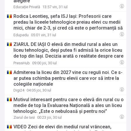
alegere
Educație Privată
13:57 vin, 31 iul
Rodica Leontieș, șefa ISJ Iași: Profesorii care
predau la liceele tehnologice preiau elevi cu medii
mici, chiar de 2-3, și cred că este o performanță să
îi poată aduce la o notă de 6
Edupedu
05:01 vin, 31 iul
ZIARUL DE IAȘI O elevă din mediul rural a ales un
liceu tehnologic, deși putea fi admisă la orice liceu
de top din Iași. Decizia arată o realitate despre care
se vorbește prea puțin
PressHub
09:00 joi, 30 iul
Admiterea la liceu din 2027 vine cu reguli noi. Ce s-
ar putea schimba pentru elevii care vor să intre la
colegiile naționale
Digi24
04:05 joi, 30 iul
Motivul interesant pentru care o elevă din rural cu o
medie de top la Evaluarea Națională a ales un liceu
tehnologic. „Este o nebuloasă și pentru noi”
Ziarul de Iasi
00:23 joi, 30 iul
VIDEO Zeci de elevi din mediul rural vrâncean,