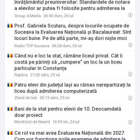
învățământul preuniversitar: Standardele de notare
a elevilor ar putea fi folosite pentru admiterea la
liceu alături de Evaluarea Națională, nu în locul ei
Group 4 Media
06:56 dum, 26 iul
Prof. Gabriela Scutaru, despre locurile ocupate de
Suceava la Evaluarea Națională și Bacalaureat: Sînt
locuri bune. Pe de altă parte, mi-aș dori niște mici
schimbări ale acestor examene, care au devenit
Radio TOP Suceava
06:28 dum, 26 iul
mult prea standardizate
Când nu e loc la stat, rămâne liceul privat. Cât îi
costă pe părinți să „cumpere“ un loc la un liceu
particular în Constanța
Replica
21:02 sâm, 25 iul
Patru elevi din județul Iași au rămas nerepartizați la
liceu după admiterea computerizată
Ziarul de Iasi
00:15 sâm, 25 iul
Bani de la stat pentru elevii de 10. Deocamdată
doar proiect
Monitorul de Neamț
16:39 vin, 24 iul
Ce rol va mai avea Evaluarea Națională din 2027.
Cum vor funcționa noile examene de admitere la