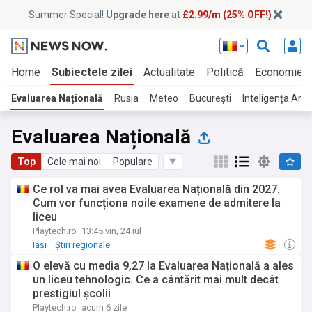
Summer Special!
Upgrade here
at
£2.99/m (25% OFF!)
Home
Subiectele zilei
Actualitate
Politică
Economie
Evaluarea Națională
Rusia
Meteo
București
Inteligența Artif
Evaluarea Națională
Top
Cele mai noi
Populare
Ce rol va mai avea Evaluarea Națională din 2027.
Cum vor funcționa noile examene de admitere la
liceu
Playtech.ro
13:45 vin, 24 iul
Iași
Știri regionale
O elevă cu media 9,27 la Evaluarea Națională a ales
un liceu tehnologic. Ce a cântărit mai mult decât
prestigiul școlii
Playtech.ro
acum 6 zile