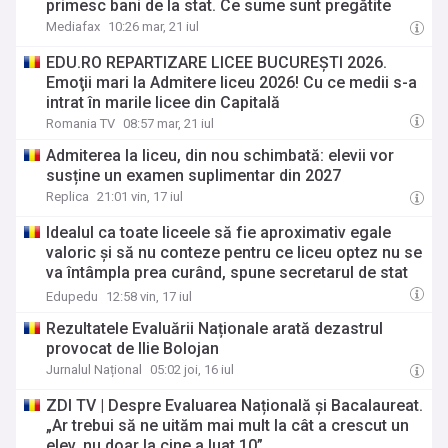
primesc bani de la stat. Ce sume sunt pregătite
Mediafax
10:26 mar, 21 iul
EDU.RO REPARTIZARE LICEE BUCUREŞTI 2026.
Emoţii mari la Admitere liceu 2026! Cu ce medii s-a
intrat în marile licee din Capitală
Romania TV
08:57 mar, 21 iul
Admiterea la liceu, din nou schimbată: elevii vor
susține un examen suplimentar din 2027
Replica
21:01 vin, 17 iul
Idealul ca toate liceele să fie aproximativ egale
valoric și să nu conteze pentru ce liceu optez nu se
va întâmpla prea curând, spune secretarul de stat
în Sorin Ion
Edupedu
12:58 vin, 17 iul
Rezultatele Evaluării Naționale arată dezastrul
provocat de Ilie Bolojan
Jurnalul Național
05:02 joi, 16 iul
ZDI TV | Despre Evaluarea Națională și Bacalaureat.
„Ar trebui să ne uităm mai mult la cât a crescut un
elev, nu doar la cine a luat 10”