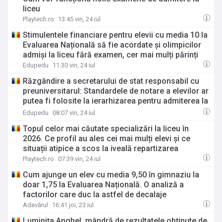
liceu
Playtech.ro
13:45 vin, 24 iul
Stimulentele financiare pentru elevii cu media 10 la
Evaluarea Națională să fie acordate și olimpicilor
admiși la liceu fără examen, cer mai mulți părinți
Edupedu
11:30 vin, 24 iul
Răzgândire a secretarului de stat responsabil cu
preuniversitarul: Standardele de notare a elevilor ar
putea fi folosite la ierarhizarea pentru admiterea la
liceu alături de Evaluarea Națională, nu în locul ei,
Edupedu
08:07 vin, 24 iul
„peste o generație de elevi de gimnaziu”
Topul celor mai căutate specializări la liceu în
2026. Ce profil au ales cei mai mulți elevi și ce
situații atipice a scos la iveală repartizarea
Playtech.ro
07:39 vin, 24 iul
Cum ajunge un elev cu media 9,50 în gimnaziu la
doar 1,75 la Evaluarea Națională. O analiză a
factorilor care duc la astfel de decalaje
Adevărul
16:41 joi, 23 iul
Luminița Anghel, mândră de rezultatele obținute de