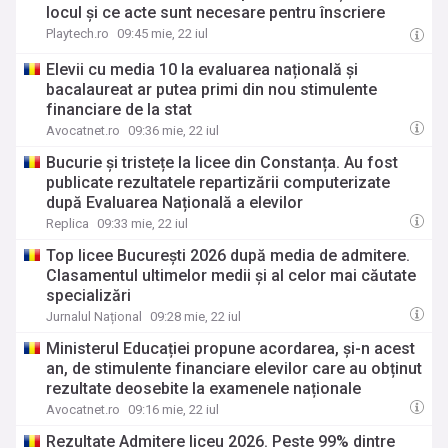
locul și ce acte sunt necesare pentru înscriere
Playtech.ro
09:45 mie, 22 iul
Elevii cu media 10 la evaluarea națională și
bacalaureat ar putea primi din nou stimulente
financiare de la stat
Avocatnet.ro
09:36 mie, 22 iul
Bucurie și tristețe la licee din Constanța. Au fost
publicate rezultatele repartizării computerizate
după Evaluarea Națională a elevilor
Replica
09:33 mie, 22 iul
Top licee București 2026 după media de admitere.
Clasamentul ultimelor medii și al celor mai căutate
specializări
Jurnalul Național
09:28 mie, 22 iul
Ministerul Educației propune acordarea, și-n acest
an, de stimulente financiare elevilor care au obținut
rezultate deosebite la examenele naționale
Avocatnet.ro
09:16 mie, 22 iul
Rezultate Admitere liceu 2026. Peste 99% dintre