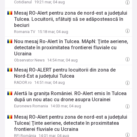
Cotidianul
19:21 mar, 04 aug
Mesaj RO-Alert pentru zona de nord-est a judeţului
Tulcea. Locuitorii, sfătuiţi să se adăpostească în
beciuri
Romania TV
15:18 mar, 04 aug
Nou mesaj Ro-Alert în Tulcea. MApN: Ţinte aeriene,
detectate în proximitatea frontierei fluviale cu
Ucraina
Observator News
14:54 mar, 04 aug
Mesaj RO-ALERT pentru locuitorii din zona de
Nord-Est a județului Tulcea
RADOR.ro
14:51 mar, 04 aug
Alertă la granița României. RO-Alert emis în Tulcea
după un nou atac cu drone asupra Ucrainei
Euronews Romania
14:03 mar, 04 aug
Mesaj RO-Alert pentru zona de nord-est a judeţului
Tulcea| Ţinte aeriene, detectate în proximitatea
frontierei fluviale cu Ucraina
RFI România
14:01 mar, 04 aug