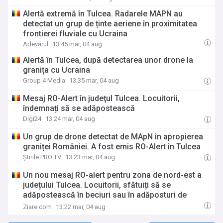
Alertă extremă în Tulcea. Radarele MAPN au
detectat un grup de ținte aeriene în proximitatea
frontierei fluviale cu Ucraina
Adevărul
13:45 mar, 04 aug
Alertă în Tulcea, după detectarea unor drone la
granița cu Ucraina
Group 4 Media
13:35 mar, 04 aug
Mesaj RO-Alert în judeţul Tulcea. Locuitorii,
îndemnați să se adăpostească
Digi24
13:24 mar, 04 aug
Un grup de drone detectat de MApN în apropierea
graniței României. A fost emis RO-Alert în Tulcea
Știrile PRO TV
13:23 mar, 04 aug
Un nou mesaj RO-alert pentru zona de nord-est a
județului Tulcea. Locuitorii, sfătuiți să se
adăpostească în beciuri sau în adăposturi de
protecție civilă
Ziare.com
13:22 mar, 04 aug