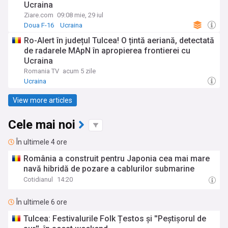
Ucraina
Ziare.com
09:08 mie, 29 iul
Doua F-16
Ucraina
Ro-Alert în județul Tulcea! O țintă aeriană, detectată
de radarele MApN în apropierea frontierei cu
Ucraina
Romania TV
acum 5 zile
Ucraina
View more articles
Cele mai noi
În ultimele 4 ore
România a construit pentru Japonia cea mai mare
navă hibridă de pozare a cablurilor submarine
Cotidianul
14:20
În ultimele 6 ore
Tulcea: Festivalurile Folk Țestos și ''Peștișorul de