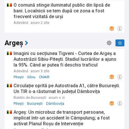
O comună stinge iluminatul public din lipsă de
bani. Localnicii se tem după ce zona a fost
frecvent vizitată de urși
Adevărul
acum 2 zile
Argeș
Imagini cu secțiunea Tigveni - Curtea de Argeș a
Autostrăzii Sibiu-Pitești. Stadiul lucrărilor a ajuns
la 95%. Când ar putea fi deschis traficul
Adevărul
acum 3 zile
Pitești
Sibiu
CNAIR
Circulație oprită pe Autostrada A1, către București.
Un TIR s-a răsturnat în județul Dâmbovița
Buletin de București
acum o zi
Pitești
București
Dâmbovița
Argeș: Un microbuz de transport persoane,
implicat într-un accident în Câmpulung; a fost
activat Planul Roșu de Intervenție