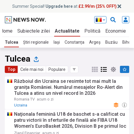
Summer Special!
Upgrade here
at
£2.99/m (25% OFF!)
Home
Subiectele zilei
Actualitate
Politică
Economie
E
Tulcea
Știri regionale
Iași
Constanța
Argeș
Buzău
Bihor
Tulcea
Top
Cele mai noi
Populare
Războiul din Ucraina se resimte tot mai mult la
granița României. Numărul mesajelor Ro-Alert din
Tulcea a atins un nivel record în 2026
Romania TV
acum o zi
Ucraina
Naţionala feminină U18 de baschet s-a calificat cu
patru victorii în sferturile de finală ale FIBA U18
Women’s EuroBasket 2026, Division B pe primul loc
în Grupa A. Vineri joacă la Tulcea împotriva
Ziarul Financiar
acum o zi