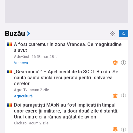
Buzău
A fost cutremur în zona Vrancea. Ce magnitudine
a avut
Adevărul
16:53 mar, 28 iul
Vrancea
„Gea-muuu’!” – Apel inedit de la SCDL Buzău: Se
caută caută sticlă recuperată pentru salvarea
serelor
Agro Tv
acum 2 zile
Agricultură
Doi parașutiști MApN au fost implicați în timpul
unor exerciții militare, la doar două zile distanță.
Unul dintre ei a rămas agățat de avion
Click.ro
acum 2 zile