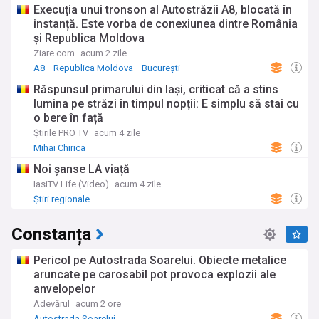
Execuția unui tronson al Autostrăzii A8, blocată în
instanță. Este vorba de conexiunea dintre România
și Republica Moldova
Ziare.com
acum 2 zile
A8
Republica Moldova
București
Răspunsul primarului din Iași, criticat că a stins
lumina pe străzi în timpul nopții: E simplu să stai cu
o bere în față
Știrile PRO TV
acum 4 zile
Mihai Chirica
Noi șanse LA viață
IasiTV Life (Video)
acum 4 zile
Știri regionale
Constanța
Pericol pe Autostrada Soarelui. Obiecte metalice
aruncate pe carosabil pot provoca explozii ale
anvelopelor
Adevărul
acum 2 ore
Autostrada Soarelui