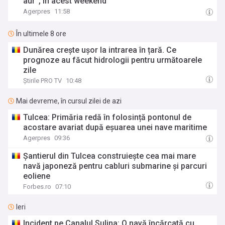
aur'', în acest weekend
Agerpres
11:58
În ultimele 8 ore
Dunărea crește ușor la intrarea în țară. Ce
prognoze au făcut hidrologii pentru următoarele
zile
Știrile PRO TV
10:48
Mai devreme, în cursul zilei de azi
Tulcea: Primăria redă în folosință pontonul de
acostare avariat după eșuarea unei nave maritime
Agerpres
09:36
Șantierul din Tulcea construiește cea mai mare
navă japoneză pentru cabluri submarine și parcuri
eoliene
Forbes.ro
07:10
Ieri
Incident pe Canalul Sulina: O navă încărcată cu