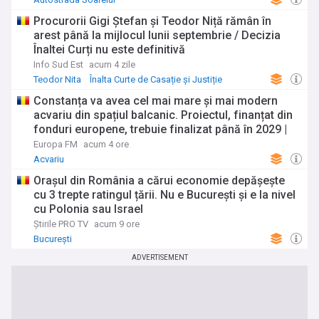
Procurorii Gigi Ștefan și Teodor Niță rămân în
arest până la mijlocul lunii septembrie / Decizia
Înaltei Curți nu este definitivă
Info Sud Est
acum 4 zile
Teodor Nita
Înalta Curte de Casație și Justiție
Știri regionale
Constanța va avea cel mai mare și mai modern
acvariu din spațiul balcanic. Proiectul, finanțat din
fonduri europene, trebuie finalizat până în 2029 |
Galerie Foto
Europa FM
acum 4 ore
Acvariu
Orașul din România a cărui economie depășește
cu 3 trepte ratingul țării. Nu e București și e la nivel
cu Polonia sau Israel
Știrile PRO TV
acum 9 ore
București
ADVERTISEMENT