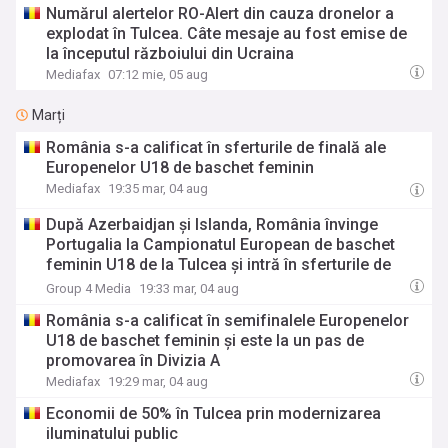
Numărul alertelor RO-Alert din cauza dronelor a
explodat în Tulcea. Câte mesaje au fost emise de
la începutul războiului din Ucraina
Mediafax
07:12 mie, 05 aug
Marți
România s-a calificat în sferturile de finală ale
Europenelor U18 de baschet feminin
Mediafax
19:35 mar, 04 aug
După Azerbaidjan și Islanda, România învinge
Portugalia la Campionatul European de baschet
feminin U18 de la Tulcea și intră în sferturile de
finală
Group 4 Media
19:33 mar, 04 aug
România s-a calificat în semifinalele Europenelor
U18 de baschet feminin și este la un pas de
promovarea în Divizia A
Mediafax
19:29 mar, 04 aug
Economii de 50% în Tulcea prin modernizarea
iluminatului public