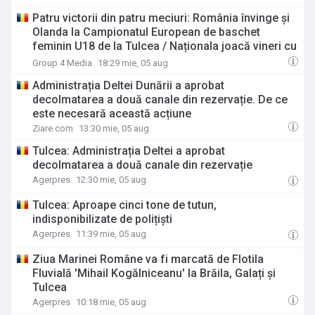
Patru victorii din patru meciuri: România învinge și
Olanda la Campionatul European de baschet
feminin U18 de la Tulcea / Naționala joacă vineri cu
Bulgaria în sferturile de finală
Group 4 Media
18:29 mie, 05 aug
Administrația Deltei Dunării a aprobat
decolmatarea a două canale din rezervație. De ce
este necesară această acțiune
Ziare.com
13:30 mie, 05 aug
Tulcea: Administrația Deltei a aprobat
decolmatarea a două canale din rezervație
Agerpres
12:30 mie, 05 aug
Tulcea: Aproape cinci tone de tutun,
indisponibilizate de polițiști
Agerpres
11:39 mie, 05 aug
Ziua Marinei Române va fi marcată de Flotila
Fluvială 'Mihail Kogălniceanu' la Brăila, Galați și
Tulcea
Agerpres
10:18 mie, 05 aug