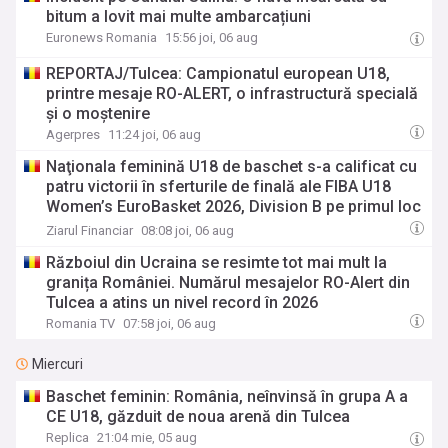
bitum a lovit mai multe ambarcațiuni
Euronews Romania
15:56 joi, 06 aug
REPORTAJ/Tulcea: Campionatul european U18,
printre mesaje RO-ALERT, o infrastructură specială
și o moștenire
Agerpres
11:24 joi, 06 aug
Naţionala feminină U18 de baschet s-a calificat cu
patru victorii în sferturile de finală ale FIBA U18
Women’s EuroBasket 2026, Division B pe primul loc
în Grupa A. Vineri joacă la Tulcea împotriva
Ziarul Financiar
08:08 joi, 06 aug
Bulgariei
Războiul din Ucraina se resimte tot mai mult la
granița României. Numărul mesajelor RO-Alert din
Tulcea a atins un nivel record în 2026
Romania TV
07:58 joi, 06 aug
Miercuri
Baschet feminin: România, neînvinsă în grupa A a
CE U18, găzduit de noua arenă din Tulcea
Replica
21:04 mie, 05 aug