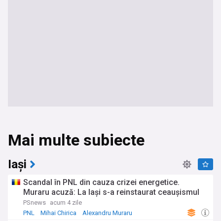
Mai multe subiecte
Iași
Scandal în PNL din cauza crizei energetice.
Muraru acuză: La Iași s-a reinstaurat ceaușismul
PSnews
acum 4 zile
PNL
Mihai Chirica
Alexandru Muraru