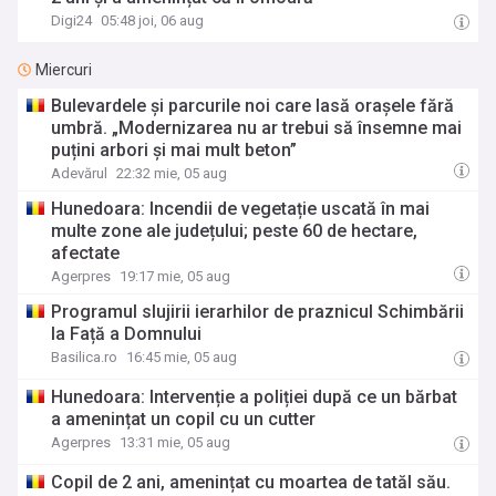
Digi24
05:48 joi, 06 aug
Miercuri
Bulevardele și parcurile noi care lasă orașele fără
umbră. „Modernizarea nu ar trebui să însemne mai
puțini arbori și mai mult beton”
Adevărul
22:32 mie, 05 aug
Hunedoara: Incendii de vegetație uscată în mai
multe zone ale județului; peste 60 de hectare,
afectate
Agerpres
19:17 mie, 05 aug
Programul slujirii ierarhilor de praznicul Schimbării
la Față a Domnului
Basilica.ro
16:45 mie, 05 aug
Hunedoara: Intervenție a poliției după ce un bărbat
a amenințat un copil cu un cutter
Agerpres
13:31 mie, 05 aug
Copil de 2 ani, amenințat cu moartea de tatăl său.