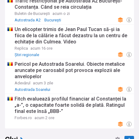
Trafic restricționat pe Autostrada A2 București-
Constanța. Când se reia circulația
Buletin de București
acum o zi
Autostrada A2
București
Un elicopter trimis de Jean Paul Tucan să-și ia
fiica de la călărie a făcut dezastru la un centru de
echitație din Culmea. Video
Replica
acum 16 ore
Știri regionale
Pericol pe Autostrada Soarelui. Obiecte metalice
aruncate pe carosabil pot provoca explozii ale
anvelopelor
Adevărul
acum 3 zile
Autostrada Soarelui
Fitch evaluează profilul financiar al Constanței la
„a-”, o capacitate foarte solidă de plată. Ratingul
final este însă „BBB-”
Forbes.ro
acum 2 ore