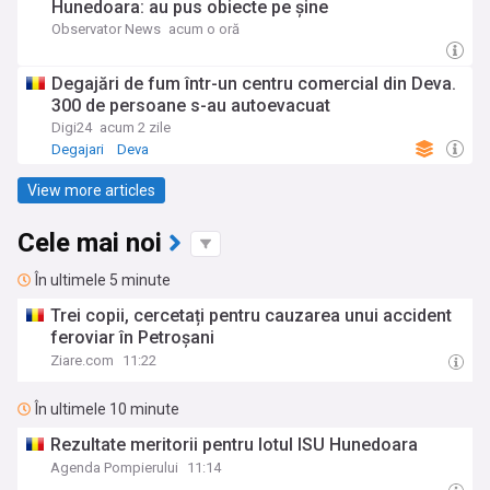
Hunedoara: au pus obiecte pe şine
Observator News
acum o oră
Degajări de fum într-un centru comercial din Deva.
300 de persoane s-au autoevacuat
Digi24
acum 2 zile
Degajari
Deva
View more articles
Cele mai noi
În ultimele 5 minute
Trei copii, cercetați pentru cauzarea unui accident
feroviar în Petroșani
Ziare.com
11:22
În ultimele 10 minute
Rezultate meritorii pentru lotul ISU Hunedoara
Agenda Pompierului
11:14