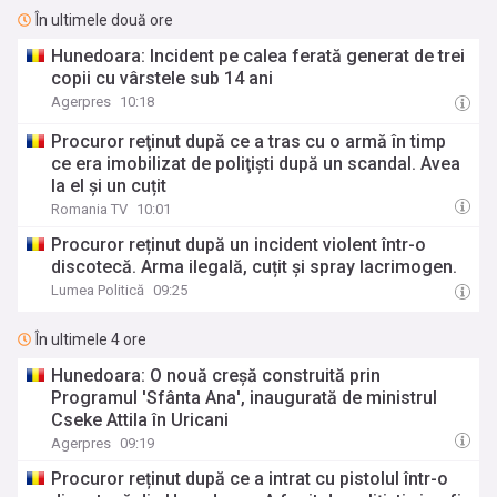
În ultimele două ore
Hunedoara: Incident pe calea ferată generat de trei
copii cu vârstele sub 14 ani
Agerpres
10:18
Procuror reţinut după ce a tras cu o armă în timp
ce era imobilizat de poliţişti după un scandal. Avea
la el și un cuțit
Romania TV
10:01
Procuror reținut după un incident violent într-o
discotecă. Arma ilegală, cuțit și spray lacrimogen.
Lumea Politică
09:25
În ultimele 4 ore
Hunedoara: O nouă creșă construită prin
Programul 'Sfânta Ana', inaugurată de ministrul
Cseke Attila în Uricani
Agerpres
09:19
Procuror reținut după ce a intrat cu pistolul într-o