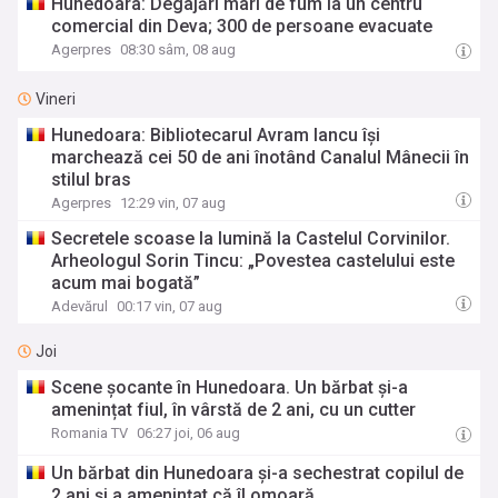
Hunedoara: Degajări mari de fum la un centru
comercial din Deva; 300 de persoane evacuate
Agerpres
08:30 sâm, 08 aug
Vineri
Hunedoara: Bibliotecarul Avram Iancu își
marchează cei 50 de ani înotând Canalul Mânecii în
stilul bras
Agerpres
12:29 vin, 07 aug
Secretele scoase la lumină la Castelul Corvinilor.
Arheologul Sorin Tincu: „Povestea castelului este
acum mai bogată”
Adevărul
00:17 vin, 07 aug
Joi
Scene șocante în Hunedoara. Un bărbat și-a
amenințat fiul, în vârstă de 2 ani, cu un cutter
Romania TV
06:27 joi, 06 aug
Un bărbat din Hunedoara și-a sechestrat copilul de
2 ani și a amenințat că îl omoară