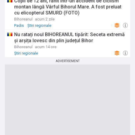
Copil de 12 ani, rănit într-un accident de ciclism
montan lângă Vârful Bihorul Mare. A fost preluat
cu elicopterul SMURD (FOTO)
Bihoreanul
acum 2 zile
Padis
Știri regionale
Nu ratați noul BIHOREANUL tipărit: Seceta extremă
și arșița lovesc din plin județul Bihor
Bihoreanul
acum 14 ore
Știri regionale
ADVERTISEMENT