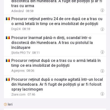
discotecă din Hunedoara. A fugit de polițiști și ar fi
tras cu arma
Adevărul
08:58
Procuror reţinut pentru 24 de ore după ce a tras cu
o armă letală în timp ce era imobilizat de poliţişti
Digi24
08:18
Procuror înarmat până-n dinți, scandal într-o
discotecă din Hunedoara. A tras cu pistolul la
încătușare
Știrile PRO TV
08:11
Procuror reținut după ce a tras cu o armă letală în
timp ce era imobilizat de polițiști
Agerpres
08:06
Procuror reținut după o noapte agitată într-un local
din Hunedoara. Ar fi fugit de polițiști și ar fi folosit
spray lacrimogen
Ziare.com
07:46
Ieri