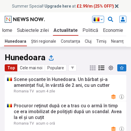
Summer Special!
Upgrade here
at
£2.99/m (25% OFF!)
Home
Subiectele zilei
Actualitate
Politică
Economie
E
Hunedoara
Știri regionale
Constanța
Cluj
Timiș
Neamț
B
Hunedoara
Top
Cele mai noi
Populare
Scene șocante în Hunedoara. Un bărbat și-a
amenințat fiul, în vârstă de 2 ani, cu un cutter
Romania TV
acum 4 zile
Procuror reţinut după ce a tras cu o armă în timp
ce era imobilizat de poliţişti după un scandal. Avea
la el și un cuțit
Romania TV
acum o oră