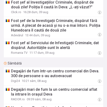
Fost șef al Investigațiilor Criminale, dispărut de
două zile! Poliția îl caută în Deva: „L-ați văzut?”
Click.ro
16:28 dum, 09 aug
Fost șef de la Investigații Criminale, dispărut fără
urmă. A plecat de acasă și nu s-a mai întors. Poliția
Hunedoara îl caută de două zile
Adevărul
13:44 dum, 09 aug
Fost șef al Serviciului de Infestigații Criminale, dat
dispărut. Autoritățile sunt în alertă
Romania TV
11:17 dum, 09 aug
Sâmbătă
Degajări de fum într-un centru comercial din Deva.
300 de persoane s-au autoevacuat
Digi24
10:21 sâm, 08 aug
Degajări mari de fum la un centru comercial aflat
la intrare în oraşul Deva
RADOR.ro
09:39 sâm, 08 aug