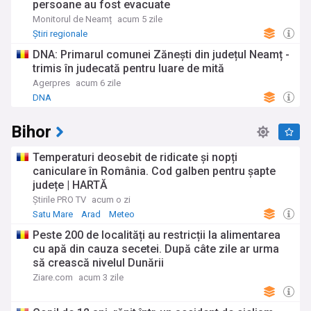
persoane au fost evacuate
Monitorul de Neamț
acum 5 zile
Știri regionale
DNA: Primarul comunei Zănești din județul Neamț -
trimis în judecată pentru luare de mită
Agerpres
acum 6 zile
DNA
Bihor
Temperaturi deosebit de ridicate și nopți
caniculare în România. Cod galben pentru șapte
județe | HARTĂ
Știrile PRO TV
acum o zi
Satu Mare
Arad
Meteo
Peste 200 de localități au restricții la alimentarea
cu apă din cauza secetei. După câte zile ar urma
să crească nivelul Dunării
Ziare.com
acum 3 zile