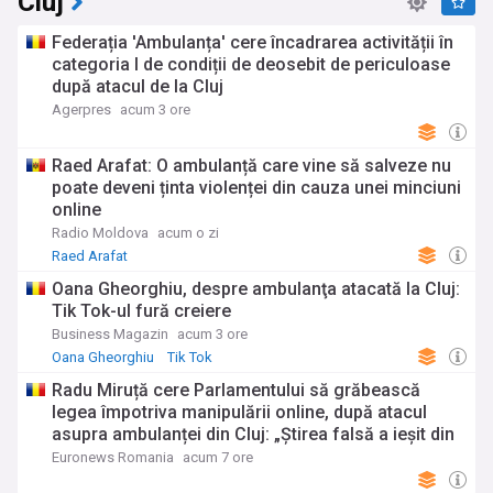
Cluj
Federația 'Ambulanța' cere încadrarea activității în
categoria I de condiții de deosebit de periculoase
după atacul de la Cluj
Agerpres
acum 3 ore
Raed Arafat: O ambulanță care vine să salveze nu
poate deveni ținta violenței din cauza unei minciuni
online
Radio Moldova
acum o zi
Raed Arafat
Oana Gheorghiu, despre ambulanţa atacată la Cluj:
Tik Tok-ul fură creiere
Business Magazin
acum 3 ore
Oana Gheorghiu
Tik Tok
Radu Miruță cere Parlamentului să grăbească
legea împotriva manipulării online, după atacul
asupra ambulanței din Cluj: „Știrea falsă a ieșit din
telefoane”
Euronews Romania
acum 7 ore