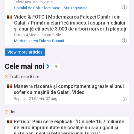
TeleM Iași
acum 2 zile
Spitalul de Boli Infectioase
Știri regionale
Video & FOTO | Modernizarea Falezei Dunării din
Galați / Primăria clarifică impactul asupra mediului
și anunță că peste 3.000 de arbori noi vor fi plantați
Group 4 Media
acum 2 zile
Modernizarea Falezei Dunarii
View more articles
Cele mai noi
În ultimele 8 ore
Manevră riscantă și comportament agresiv al unui
șofer cu mașină de Galați. Video
Replica
21:05 vin, 07 aug
Joi
Petrişor Peiu cere explicații: ‘Din cele 16,7 miliarde
de euro împrumutate de coaliţie nu s-au găsit şi
nişte bani pentru refacerea unui furnal ‘