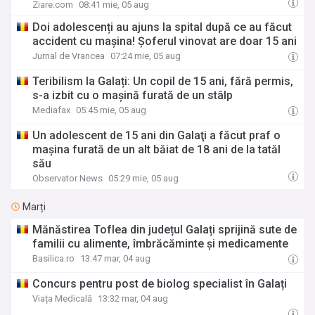
Ziare.com
08:41 mie, 05 aug
Doi adolescenți au ajuns la spital după ce au făcut
accident cu mașina! Șoferul vinovat are doar 15 ani
Jurnal de Vrancea
07:24 mie, 05 aug
Teribilism la Galați: Un copil de 15 ani, fără permis,
s-a izbit cu o mașină furată de un stâlp
Mediafax
05:45 mie, 05 aug
Un adolescent de 15 ani din Galaţi a făcut praf o
mașina furată de un alt băiat de 18 ani de la tatăl
său
Observator News
05:29 mie, 05 aug
Marți
Mănăstirea Toflea din județul Galați sprijină sute de
familii cu alimente, îmbrăcăminte și medicamente
Basilica.ro
13:47 mar, 04 aug
Concurs pentru post de biolog specialist în Galați
Viața Medicală
13:32 mar, 04 aug