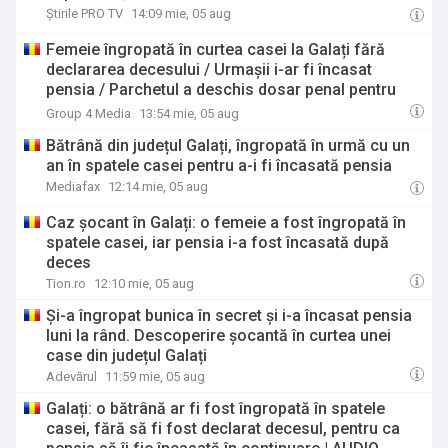
Știrile PRO TV
14:09 mie, 05 aug
Femeie îngropată în curtea casei la Galați fără
declararea decesului / Urmaşii i-ar fi încasat
pensia / Parchetul a deschis dosar penal pentru
profanare de cadavre sau morminte, fals material
Group 4 Media
13:54 mie, 05 aug
în înscrisuri oficiale şi înşelăciune
Bătrână din județul Galați, îngropată în urmă cu un
an în spatele casei pentru a-i fi încasată pensia
Mediafax
12:14 mie, 05 aug
Caz șocant în Galați: o femeie a fost îngropată în
spatele casei, iar pensia i-a fost încasată după
deces
Tion.ro
12:10 mie, 05 aug
Și-a îngropat bunica în secret și i-a încasat pensia
luni la rând. Descoperire șocantă în curtea unei
case din județul Galați
Adevărul
11:59 mie, 05 aug
Galați: o bătrână ar fi fost îngropată în spatele
casei, fără să fi fost declarat decesul, pentru ca