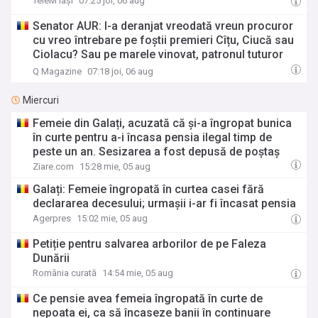
TeleM Iași
07:25 joi, 06 aug
Senator AUR: I-a deranjat vreodată vreun procuror
cu vreo întrebare pe foștii premieri Cîțu, Ciucă sau
Ciolacu? Sau pe marele vinovat, patronul tuturor
masinațiunilor de atunci, Klaus Iohannis?
Q Magazine
07:18 joi, 06 aug
Miercuri
Femeie din Galați, acuzată că și-a îngropat bunica
în curte pentru a-i încasa pensia ilegal timp de
peste un an. Sesizarea a fost depusă de poștaș
Ziare.com
15:28 mie, 05 aug
Galați: Femeie îngropată în curtea casei fără
declararea decesului; urmașii i-ar fi încasat pensia
Agerpres
15:02 mie, 05 aug
Petiție pentru salvarea arborilor de pe Faleza
Dunării
România curată
14:54 mie, 05 aug
Ce pensie avea femeia îngropată în curte de
nepoata ei, ca să încaseze banii în continuare