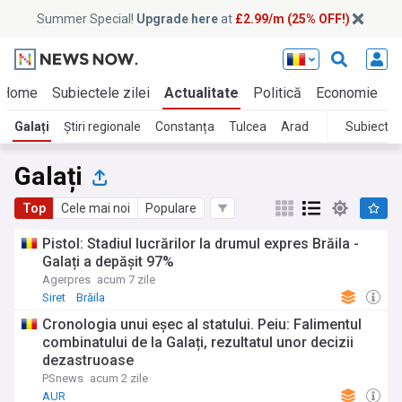
Summer Special!
Upgrade here
at
£2.99/m (25% OFF!)
Home
Subiectele zilei
Actualitate
Politică
Economie
E
Galați
Știri regionale
Constanța
Tulcea
Arad
Subiecte
Galați
Top
Cele mai noi
Populare
Pistol: Stadiul lucrărilor la drumul expres Brăila -
Galați a depășit 97%
Agerpres
acum 7 zile
Siret
Brăila
Cronologia unui eșec al statului. Peiu: Falimentul
combinatului de la Galați, rezultatul unor decizii
dezastruoase
PSnews
acum 2 zile
AUR