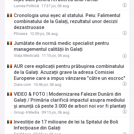
Lumea Politică
17:37 joi, 06 aug
Cronologia unui eșec al statului. Peiu: Falimentul
combinatului de la Galați, rezultatul unor decizii
dezastruoase
PSnews
12:09 joi, 06 aug
Jumătate de normă medic specialist pentru
managementul calității în Galați
Viața Medicală
11:10 joi, 06 aug
AUR cere explicații pentru prăbușirea combinatului
de la Galați. Acuzații grave la adresa Comisiei
Europene care a impus vânzarea "către un escroc"
Ziare.com
10:46 joi, 06 aug
VIDEO & FOTO | Modernizarea Falezei Dunării din
Galați / Primăria clarifică impactul asupra mediului
și anunță că peste 3.000 de arbori noi vor fi plantați
Group 4 Media
09:15 joi, 06 aug
Investiție de 17 milioane de lei la Spitalul de Boli
Infecțioase din Galați