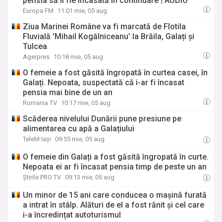
pensia să îi fie încasată în continuare | AUDIO
Europa FM
11:01 mie, 05 aug
Ziua Marinei Române va fi marcată de Flotila
Fluvială 'Mihail Kogălniceanu' la Brăila, Galați și
Tulcea
Agerpres
10:18 mie, 05 aug
O femeie a fost găsită îngropată în curtea casei, în
Galați. Nepoata, suspectată că i-ar fi încasat
pensia mai bine de un an
Romania TV
10:17 mie, 05 aug
Scăderea nivelului Dunării pune presiune pe
alimentarea cu apă a Galațiului
TeleM Iași
09:55 mie, 05 aug
O femeie din Galați a fost găsită îngropată în curte.
Nepoata ei ar fi încasat pensia timp de peste un an
Știrile PRO TV
09:13 mie, 05 aug
Un minor de 15 ani care conducea o mașină furată
a intrat în stâlp. Alături de el a fost rănit și cel care
i-a încredințat autoturismul