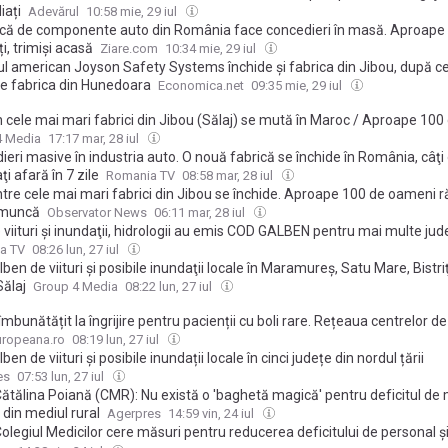
iați
Adevărul
10:58 mie, 29 iul
ică de componente auto din România face concedieri în masă. Aproape
i, trimiși acasă
Ziare.com
10:34 mie, 29 iul
ul american Joyson Safety Systems închide și fabrica din Jibou, după ce
e fabrica din Hunedoara
Economica.net
09:35 mie, 29 iul
 cele mai mari fabrici din Jibou (Sălaj) se mută în Maroc / Aproape 100
i sunt trimiși acasă / Rata șomajului în județ e de 6,5%, peste media na
4 Media
17:17 mar, 28 iul
eri masive în industria auto. O nouă fabrică se închide în România, câţ
ţi afară în 7 zile
Romania TV
08:58 mar, 28 iul
ntre cele mai mari fabrici din Jibou se închide. Aproape 100 de oameni 
 muncă
Observator News
06:11 mar, 28 iul
 viituri şi inundaţii, hidrologii au emis COD GALBEN pentru mai multe jud
a TV
08:26 lun, 27 iul
ben de viituri şi posibile inundaţii locale în Maramureş, Satu Mare, Bistr
Sălaj
Group 4 Media
08:22 lun, 27 iul
mbunătățit la îngrijire pentru pacienții cu boli rare. Rețeaua centrelor d
la 71. Harta pe județe
uropeana.ro
08:19 lun, 27 iul
ben de viituri și posibile inundații locale în cinci județe din nordul țării
es
07:53 lun, 27 iul
Cătălina Poiană (CMR): Nu există o 'baghetă magică' pentru deficitul de 
 din mediul rural
Agerpres
14:59 vin, 24 iul
Colegiul Medicilor cere măsuri pentru reducerea deficitului de personal ș