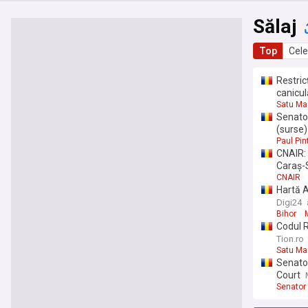
Sălaj
Top
Cele
Restric
canicul
Satu Ma
Senator
(surse)
Paul Pin
CNAIR: 
Caraș-
CNAIR
Hartă A
anunță p
Digi24
Bihor
Codul R
Tion.ro
Satu Ma
Senator
Court
Senator