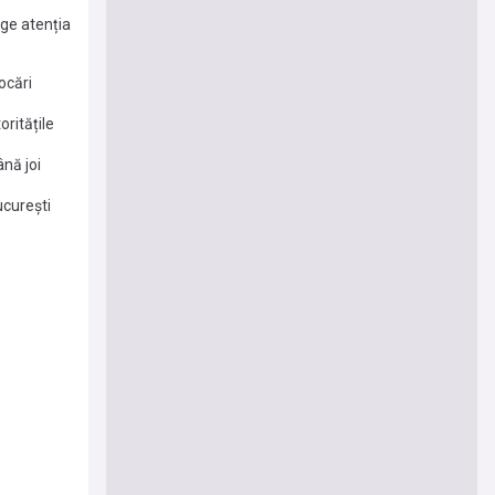
age atenția
ocări
oritățile
ână joi
ucurești