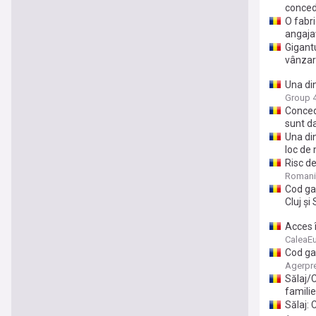
conced
O fabr
angajaț
Gigant
vânzar
Una din
angajaț
Group 
Concedi
sunt da
Una di
loc de
Risc de
Romani
Cod gal
Cluj şi 
Acces î
ajunge 
CaleaE
Cod gal
Agerpr
Sălaj/
familie
Sălaj: 