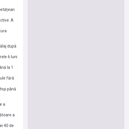
 cetățean
ctive. A
tura
Sălaj după
ele 6 luni
ână la 1
cule fără
ău
chiși până
e a
gătoare a
cei 40 de