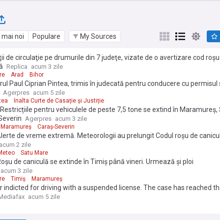
 mai noi
Populare
My Sources
ţii de circulaţie pe drumurile din 7 judeţe, vizate de o avertizare cod roş
ă
Replica
acum 3 zile
re
Arad
Bihor
ul Paul Ciprian Pintea, trimis în judecată pentru conducere cu permisu
Agerpres
acum 5 zile
tea
Înalta Curte de Casație și Justiție
Restricțiile pentru vehiculele de peste 7,5 tone se extind în Maramureș, S
Severin
Agerpres
acum 3 zile
Maramureș
Caraș-Severin
lerte de vreme extremă. Meteorologii au prelungit Codul roșu de canicul
loi și vijelii în mare parte a țării
acum 2 zile
Meteo
Satu Mare
oșu de caniculă se extinde în Timiș până vineri. Urmează și ploi
acum 3 zile
re
Timiș
Maramureș
 indicted for driving with a suspended license. The case has reached th
Mediafax
acum 5 zile