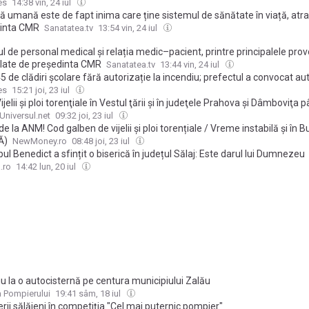
garea încrederii în profesia medicală
es
14:38 vin, 24 iul
ă umană este de fapt inima care ține sistemul de sănătate în viață, atr
inta CMR
Sanatatea.tv
13:54 vin, 24 iul
ul de personal medical și relația medic–pacient, printre principalele prov
ate de președinta CMR
Sanatatea.tv
13:44 vin, 24 iul
45 de clădiri școlare fără autorizație la incendiu; prefectul a convocat aut
pentru rezolvarea situației
es
15:21 joi, 23 iul
jelii şi ploi torenţiale în Vestul ţării şi în judeţele Prahova şi Dâmboviţa p
Universul.net
09:32 joi, 23 iul
de la ANM! Cod galben de vijelii și ploi torențiale / Vreme instabilă și în B
Ă)
NewMoney.ro
08:48 joi, 23 iul
ul Benedict a sfințit o biserică în județul Sălaj: Este darul lui Dumnezeu
.ro
14:42 lun, 20 iul
u la o autocisternă pe centura municipiului Zalău
 Pompierului
19:41 sâm, 18 iul
ii sălăjeni în competiția "Cel mai puternic pompier"