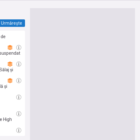
Urmărește
u de
l suspendat
ălaj și
ă și
e High