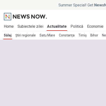
Summer Special! Get
NewsN
Home
Subiectele zilei
Actualitate
Politică
Economie
Sălaj
Știri regionale
Satu Mare
Constanța
Timiș
Bihor
N