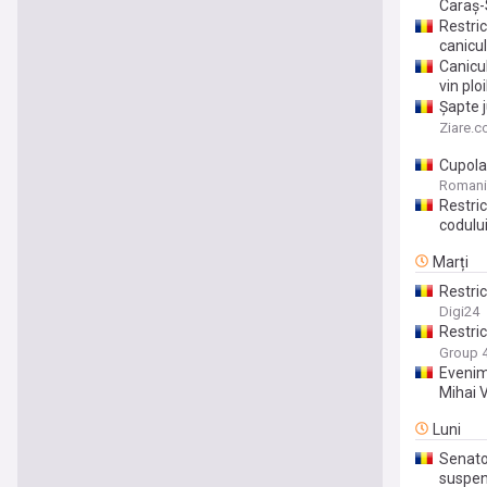
Caraș-
Restric
canicu
Canicul
vin ploi
Șapte j
circula
Ziare.
Cupola 
temper
Romani
Restric
codului
Marți
Restri
timpul 
Digi24
Restric
Severi
Group 
Evenime
Mihai 
Luni
Senator
suspen