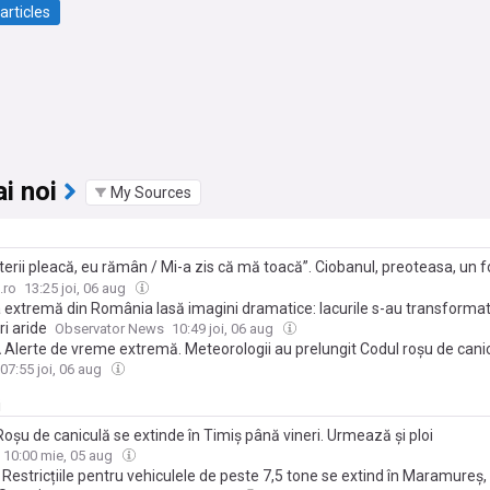
articles
i noi
My Sources
erii pleacă, eu rămân / Mi-a zis că mă toacă”. Ciobanul, preoteasa, un fo
ofesoară dintr-un sat transilvănean se luptă cu poluarea fermelor indust
.ro
13:25 joi, 06 aug
 extremă din România lasă imagini dramatice: lacurile s-au transformat
i aride
Observator News
10:49 joi, 06 aug
Alerte de vreme extremă. Meteorologii au prelungit Codul roșu de canic
loi și vijelii în mare parte a țării
07:55 joi, 06 aug
i
oșu de caniculă se extinde în Timiș până vineri. Urmează și ploi
10:00 mie, 05 aug
Restricțiile pentru vehiculele de peste 7,5 tone se extind în Maramureș, 