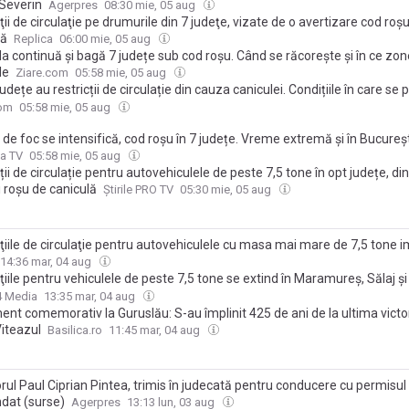
Severin
Agerpres
08:30 mie, 05 aug
ţii de circulaţie pe drumurile din 7 judeţe, vizate de o avertizare cod roş
lă
Replica
06:00 mie, 05 aug
a continuă și bagă 7 județe sub cod roșu. Când se răcorește și în ce zon
le
Ziare.com
05:58 mie, 05 aug
udețe au restricții de circulație din cauza caniculei. Condițiile în care se 
 pe drumurile naționale și pe autostrăzi
com
05:58 mie, 05 aug
de foc se intensifică, cod roșu în 7 județe. Vreme extremă și în Bucureșt
aturi de până la 38 de grade / Recomandările ISU pentru populație
a TV
05:58 mie, 05 aug
ții de circulație pentru autovehiculele de peste 7,5 tone în opt județe, di
 roșu de caniculă
Știrile PRO TV
05:30 mie, 05 aug
cţiile de circulaţie pentru autovehiculele cu masa mai mare de 7,5 tone 
caniculei, extinse în alte trei județe
14:36 mar, 04 aug
ţiile pentru vehiculele de peste 7,5 tone se extind în Maramureş, Sălaj ş
n, anunță Compania Naţională de Administrare a Infrastructurii Rutiere
4 Media
13:35 mar, 04 aug
nt comemorativ la Guruslău: S-au împlinit 425 de ani de la ultima victori
Viteazul
Basilica.ro
11:45 mar, 04 aug
ul Paul Ciprian Pintea, trimis în judecată pentru conducere cu permisul
dat (surse)
Agerpres
13:13 lun, 03 aug