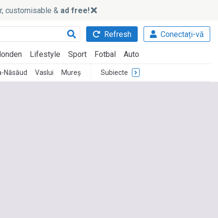
ker, customisable &
ad free!
Refresh
Conectați-vă
onden
Lifestyle
Sport
Fotbal
Auto
ța-Năsăud
Vaslui
Mureș
Subiecte