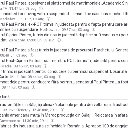
rul Paul Pintea, absolvent al platformei de matrimoniale „Academic Sin
în judecată după ce a fost prins pentru a treia oară conducând cu permis
a TV
11:47 lun, 03 aug
ndat
r indicted for driving with a suspended license. The case has reached t
Mediafax
11:10 lun, 03 aug
ul Paul Pintea, ex-POT, trimis în judecată pentru o faptă pentru care ar
mnare cu suspendare
HotNews.ro
09:37 lun, 03 aug
ul Ciprian Pintea, trimis din nou în judecată după ce ar fi condus cu per
ndat
Ziare.com
09:00 lun, 03 aug
ul Paul Pintea a fost trimis în judecată de procurorii Parchetului Genera
e o condamnare pentru aceeași faptă
08:48 lun, 03 aug
rul Paul-Ciprian Pintea, fost membru POT, trimis în judecată pentru co
hicul de către o persoană căreia dreptul de a conduce i-a fost suspenda
4 Media
08:45 lun, 03 aug
ouă condamnări pentru conducere fără permis
r trimis în judecată pentru conducere cu permisul suspendat. Dosarul a 
Curte
Mediafax
08:44 lun, 03 aug
at deja pentru conducere fără permis... senatorul Paul Pintea... a fost 
tă pentru o faptă similară
08:41 lun, 03 aug
a lună
 autoritățile din Sălaj își aliniază planurile pentru dezvoltarea infrastruct
tice
InvesTenergy
16:48 mie, 29 iul
anie americană mută în Maroc producția din Sălaj – Relocarea în afara
tăți de producție din sectorul componentelor auto continuă
Guvernare.ro
11:30 mie, 29 iul
fabrică din industria auto se închide în România. Aproape 100 de angajaț