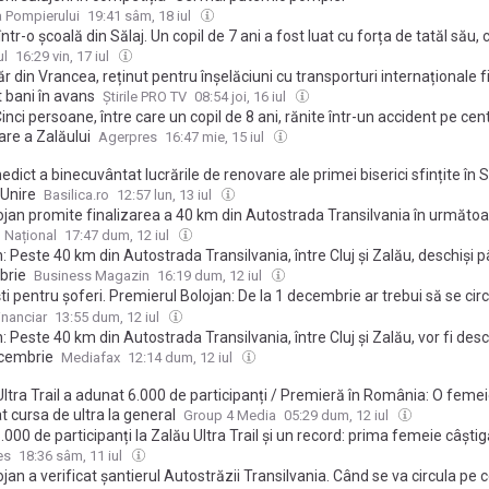
 Pompierului
19:41 sâm, 18 iul
într-o școală din Sălaj. Un copil de 7 ani a fost luat cu forța de tatăl său,
, aflat în conflict cu mama minorului
ul
16:29 vin, 17 iul
r din Vrancea, reținut pentru înșelăciuni cu transporturi internaționale fi
 bani în avans
Știrile PRO TV
08:54 joi, 16 iul
Cinci persoane, între care un copil de 8 ani, rănite într-un accident pe cen
are a Zalăului
Agerpres
16:47 mie, 15 iul
dict a binecuvântat lucrările de renovare ale primei biserici sfințite în 
Unire
Basilica.ro
12:57 lun, 13 iul
lojan promite finalizarea a 40 km din Autostrada Transilvania în următoar
l Național
17:47 dum, 12 iul
: Peste 40 km din Autostrada Transilvania, între Cluj şi Zalău, deschişi p
brie
Business Magazin
16:19 dum, 12 iul
ti pentru şoferi. Premierul Bolojan: De la 1 decembrie ar trebui să se cir
ţii pe cei peste 40 de km noi din Autostrada Transilvania, între Cluj şi Zal
inanciar
13:55 dum, 12 iul
: Peste 40 km din Autostrada Transilvania, între Cluj și Zalău, vor fi des
ecembrie
Mediafax
12:14 dum, 12 iul
ltra Trail a adunat 6.000 de participanți / Premieră în România: O femei
t cursa de ultra la general
Group 4 Media
05:29 dum, 12 iul
6.000 de participanți la Zalău Ultra Trail și un record: prima femeie câști
urse Ultra (FOTO/VIDEO)
es
18:36 sâm, 11 iul
lojan a verificat șantierul Autostrăzii Transilvania. Când se va circula pe 