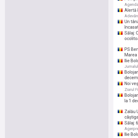
Agenda
Alertă 
italian
Adevăr
Un tână
încasat
Sălaj: 
ocolito
PS Bene
Marea 
Ilie Bo
Jurnalu
Bolojan
decem
Noi veş
restric
Ziarul F
Bolojan
la 1 d
Zalău U
câștiga
Sălaj: 
unei c
Agerpr
Ilie Bo