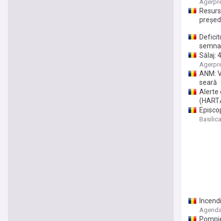
recâști
Agerpr
Resurs
președ
Deficit
semnal
Sălaj: 
locale 
Agerpr
ANM: Vi
seară
Alerte 
(HART
Episcop
Basilica
Incendi
Agenda
Pompier