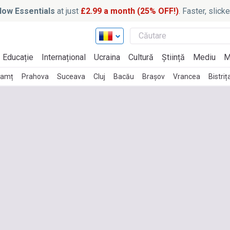
ow Essentials
at just
£2.99 a month (25% OFF!)
. Faster, slic
Educație
Internațional
Ucraina
Cultură
Știință
Mediu
M
eamț
Prahova
Suceava
Cluj
Bacău
Brașov
Vrancea
Bistri