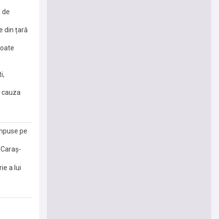
u de
e din țară
poate
i,
n cauza
impuse pe
i Caraş-
e a lui