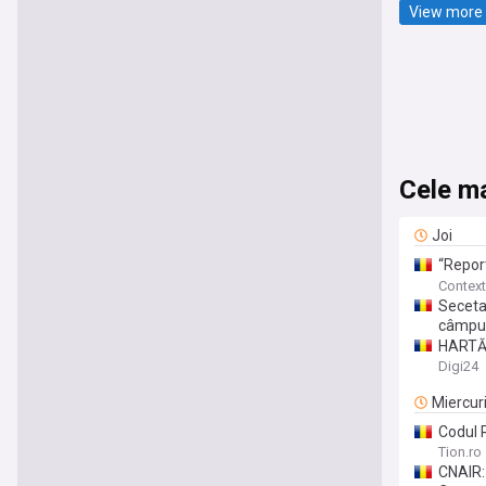
View more 
Cele ma
Joi
“Report
şi o pr
Context
porci
Seceta
câmpur
HARTĂ 
anunță p
Digi24
Miercur
Codul R
Tion.ro
CNAIR: 