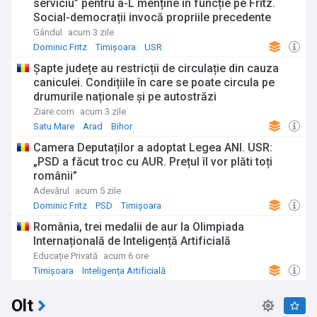
serviciu” pentru a-L menține în funcție pe Fritz.
Social-democrații invocă propriile precedente
Gândul
acum 3 zile
Dominic Fritz
Timișoara
USR
Șapte județe au restricții de circulație din cauza
caniculei. Condițiile în care se poate circula pe
drumurile naționale și pe autostrăzi
Ziare.com
acum 3 zile
Satu Mare
Arad
Bihor
Camera Deputaților a adoptat Legea ANI. USR:
„PSD a făcut troc cu AUR. Prețul îl vor plăti toți
românii”
Adevărul
acum 5 zile
Dominic Fritz
PSD
Timișoara
România, trei medalii de aur la Olimpiada
Internațională de Inteligență Artificială
Educație Privată
acum 6 ore
Timișoara
Inteligența Artificială
Olt