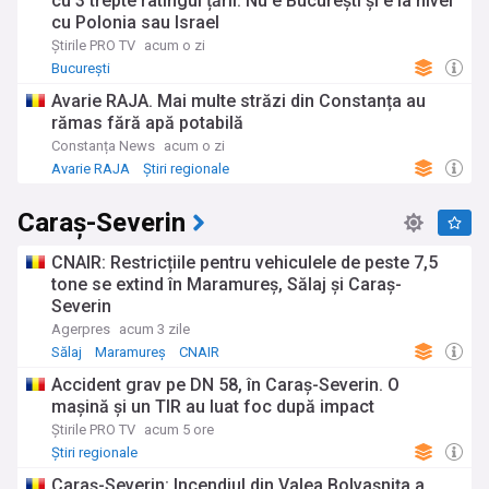
cu 3 trepte ratingul țării. Nu e București și e la nivel
cu Polonia sau Israel
Știrile PRO TV
acum o zi
București
Avarie RAJA. Mai multe străzi din Constanța au
rămas fără apă potabilă
Constanța News
acum o zi
Avarie RAJA
Știri regionale
Caraș-Severin
CNAIR: Restricțiile pentru vehiculele de peste 7,5
tone se extind în Maramureș, Sălaj și Caraș-
Severin
Agerpres
acum 3 zile
Sălaj
Maramureș
CNAIR
Accident grav pe DN 58, în Caraș-Severin. O
mașină și un TIR au luat foc după impact
Știrile PRO TV
acum 5 ore
Știri regionale
Caraș-Severin: Incendiul din Valea Bolvașnița a