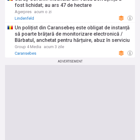
fost lichidat; au ars 47 de hectare
Agerpres
acum o zi
Lindenfeld
Un polițist din Caransebeș este obligat de instanță
să poarte brățară de monitorizare electronică /
Bărbatul, anchetat pentru hărțuire, abuz în serviciu
și omisiunea sesizării
Group 4 Media
acum 3 zile
Caransebes
ADVERTISEMENT