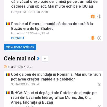
că a văzut o explozie de lumină pe cer, urmată de
căderea unui obiect. Mai multe echipaje ISU au
căutat ore întregi pe o suprafață de nouă hectare |
Europa FM
10:34 lun, 27 iul
AUDIO
Parchetul General anunță că drona doborâtă la
Buzău era de tip Shahed
Impact.ro
13:35 sâm, 25 iul
Parchetul
View more articles
Cele mai noi
În ultimele 4 ore
Cod galben de inundații în România. Mai multe râuri
pot avea creșteri rapide ale debitelor
Știrile PRO TV
10:54
INHGA: Viituri și depășiri ale Cotelor de atenție pe
râuri din bazinele hidrografice Mureș, Jiu, Olt,
Argeș, Ialomița și Buzău