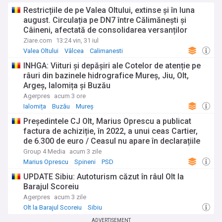
Restricțiile de pe Valea Oltului, extinse și în luna
august. Circulația pe DN7 între Călimănești și
Câineni, afectată de consolidarea versanților
Ziare.com
13:24 vin, 31 iul
Valea Oltului
Vâlcea
Calimanesti
INHGA: Viituri și depășiri ale Cotelor de atenție pe
râuri din bazinele hidrografice Mureș, Jiu, Olt,
Argeș, Ialomița și Buzău
Agerpres
acum 3 ore
Ialomița
Buzău
Mureș
Președintele CJ Olt, Marius Oprescu a publicat
factura de achiziție, în 2022, a unui ceas Cartier,
de 6.300 de euro / Ceasul nu apare în declarațiile
de avere / Deputatul PNL Gigel Știrbu L-a acuzat
Group 4 Media
acum 3 zile
ca a purtat un ceas de peste 44.000 de euro, la
Marius Oprescu
Spineni
PSD
zilele comunei Spineni
UPDATE Sibiu: Autoturism căzut în râul Olt la
Barajul Scoreiu
Agerpres
acum 3 zile
Olt la Barajul Scoreiu
Sibiu
ADVERTISEMENT