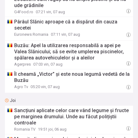
ude grădinile
G4Food.ro
07:21 vin, 07 aug
Pârâul Slănic aproape că a dispărut din cauza
secetei
Euronews Romania
07:11 vin, 07 aug
Buzău: Apel la utilizarea responsabilă a apei pe
Valea Slănicului; să se evite umplerea piscinelor,
spălarea autovehiculelor și a aleilor
Agerpres
07:03 vin, 07 aug
Îl cheamă „Victor” și este noua legumă vedetă de la
Buzău
Agro Tv
05:20 vin, 07 aug
Joi
Sancțiuni aplicate celor care vând legume și fructe
pe marginea drumului. Unde au făcut polițiștii
controale
Romania TV
19:51 joi, 06 aug