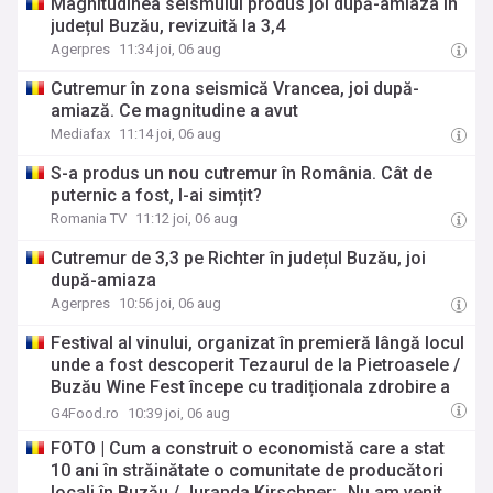
Magnitudinea seismului produs joi după-amiaza în
județul Buzău, revizuită la 3,4
Agerpres
11:34 joi, 06 aug
Cutremur în zona seismică Vrancea, joi după-
amiază. Ce magnitudine a avut
Mediafax
11:14 joi, 06 aug
S-a produs un nou cutremur în România. Cât de
puternic a fost, l-ai simțit?
Romania TV
11:12 joi, 06 aug
Cutremur de 3,3 pe Richter în județul Buzău, joi
după-amiaza
Agerpres
10:56 joi, 06 aug
Festival al vinului, organizat în premieră lângă locul
unde a fost descoperit Tezaurul de la Pietroasele /
Buzău Wine Fest începe cu tradiționala zdrobire a
strugurilor cu picioarele goale
G4Food.ro
10:39 joi, 06 aug
FOTO | Cum a construit o economistă care a stat
10 ani în străinătate o comunitate de producători
locali în Buzău / Juranda Kirschner: „Nu am venit