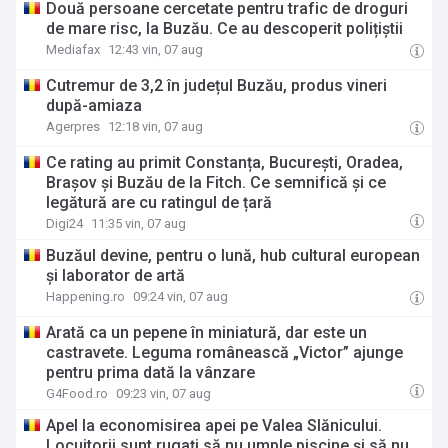
Două persoane cercetate pentru trafic de droguri
de mare risc, la Buzău. Ce au descoperit polițiștii
Mediafax
12:43 vin, 07 aug
Cutremur de 3,2 în județul Buzău, produs vineri
după-amiaza
Agerpres
12:18 vin, 07 aug
Ce rating au primit Constanța, București, Oradea,
Brașov și Buzău de la Fitch. Ce semnifică și ce
legătură are cu ratingul de țară
Digi24
11:35 vin, 07 aug
Buzăul devine, pentru o lună, hub cultural european
și laborator de artă
Happening.ro
09:24 vin, 07 aug
Arată ca un pepene în miniatură, dar este un
castravete. Leguma românească „Victor” ajunge
pentru prima dată la vânzare
G4Food.ro
09:23 vin, 07 aug
Apel la economisirea apei pe Valea Slănicului.
Locuitorii sunt rugați să nu umple piscine și să nu