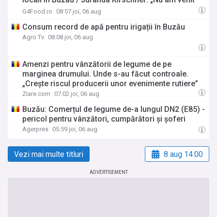
cu un plan de afaceri, ci cu o convingere.
G4Food.ro
08:57 joi, 06 aug
Ingredientele erau deja aici, brânzeturile, mierea,
Consum record de apă pentru irigații în Buzău
trufele din pădurile din jur, legumele din grădini”
Agro Tv
08:08 joi, 06 aug
Amenzi pentru vânzătorii de legume de pe
marginea drumului. Unde s-au făcut controale.
„Crește riscul producerii unor evenimente rutiere”
Ziare.com
07:02 joi, 06 aug
Buzău: Comerțul de legume de-a lungul DN2 (E85) -
pericol pentru vânzători, cumpărători și șoferi
Agerpres
05:59 joi, 06 aug
Vezi mai multe titluri
8 aug 14:00
ADVERTISEMENT