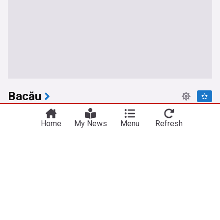
Bacău
Familia fetiței de 11 ani, dispărută în Bacău, a
Home
My News
Menu
Refresh
făcut acuzații! Un detaliu a stârnit semne de
întrebare: ”A intrat nepoata mea cu alte haine”
Spynews.ro
acum 3 ore
Fetita de 11
Bacău: Căutări extinse pentru o fetiță de 11 ani din
Parava, dispărută de două zile
Deșteptarea
acum o zi
Știri regionale
Video Autostrada A7 Focșani – Bacău: 1000 de