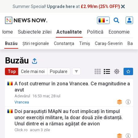
Summer Special!
Upgrade here
at
£2.99/m (25% OFF!)
Home
Subiectele zilei
Actualitate
Politică
Economie
E
Buzău
Știri regionale
Constanța
Timiș
Caraș-Severin
Bacă
Buzău
Top
Cele mai noi
Populare
A fost cutremur în zona Vrancea. Ce magnitudine a
avut
Adevărul
16:53 mar, 28 iul
Vrancea
Doi parașutiști MApN au fost implicați în timpul
unor exerciții militare, la doar două zile distanță.
Unul dintre ei a rămas agățat de avion
Click.ro
acum 3 zile