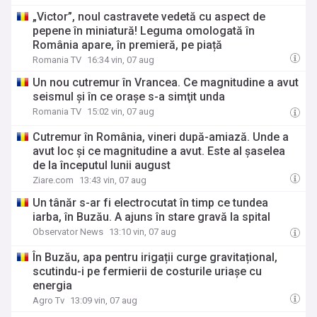
„Victor”, noul castravete vedetă cu aspect de
pepene în miniatură! Leguma omologată în
România apare, în premieră, pe piață
Romania TV
16:34 vin, 07 aug
Un nou cutremur în Vrancea. Ce magnitudine a avut
seismul şi în ce oraşe s-a simţit unda
Romania TV
15:02 vin, 07 aug
Cutremur în România, vineri după-amiază. Unde a
avut loc și ce magnitudine a avut. Este al șaselea
de la începutul lunii august
Ziare.com
13:43 vin, 07 aug
Un tânăr s-ar fi electrocutat în timp ce tundea
iarba, în Buzău. A ajuns în stare gravă la spital
Observator News
13:10 vin, 07 aug
În Buzău, apa pentru irigații curge gravitațional,
scutindu-i pe fermierii de costurile uriașe cu
energia
Agro Tv
13:09 vin, 07 aug