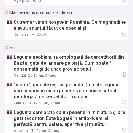
Agerpres
10:43
Mai devreme, în cursul zilei de azi
Cutremur vineri noapte în România. Ce magnitudine
a avut, anunțul făcut de specialiști
Romania TV
05:36
Ieri
Leguma neobișnuită omologată de cercetătorii din
Buzău, gata de lansare pe piață. Cum poate fi
consumată și de unde provine soiul
Gândul
20:13 vin, 07 aug
"Victor", gata de ieșirea pe piață. Ce este leguma
care seamănă cu un pepene verde mic și a fost
omologată de cercetătorii români
Ziare.com
17:23 vin, 07 aug
Leguma care arată ca un pepene în miniatură și are
gust răcoritor. Este bogată în antioxidanți și
perfectă pentru salate, aperitive și murături
Adevărul
16:49 vin, 07 aug