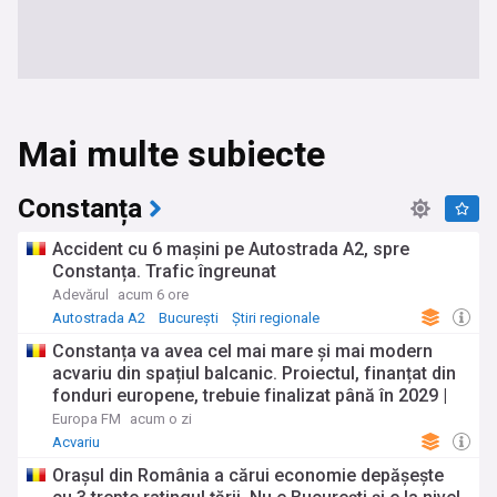
Mai multe subiecte
Constanța
Accident cu 6 mașini pe Autostrada A2, spre
Constanța. Trafic îngreunat
Adevărul
acum 6 ore
Autostrada A2
București
Știri regionale
Constanța va avea cel mai mare și mai modern
acvariu din spațiul balcanic. Proiectul, finanțat din
fonduri europene, trebuie finalizat până în 2029 |
Galerie Foto
Europa FM
acum o zi
Acvariu
Orașul din România a cărui economie depășește