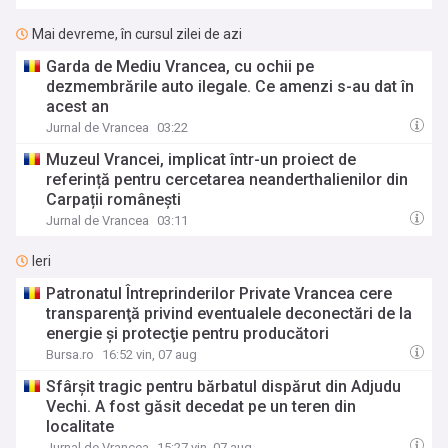
Mai devreme, în cursul zilei de azi
Garda de Mediu Vrancea, cu ochii pe
dezmembrările auto ilegale. Ce amenzi s-au dat în
acest an
Jurnal de Vrancea
03:22
Muzeul Vrancei, implicat într-un proiect de
referință pentru cercetarea neanderthalienilor din
Carpații românești
Jurnal de Vrancea
03:11
Ieri
Patronatul Întreprinderilor Private Vrancea cere
transparenţă privind eventualele deconectări de la
energie şi protecţie pentru producători
Bursa.ro
16:52 vin, 07 aug
Sfârșit tragic pentru bărbatul dispărut din Adjudu
Vechi. A fost găsit decedat pe un teren din
localitate
Jurnal de Vrancea
15:27 vin, 07 aug