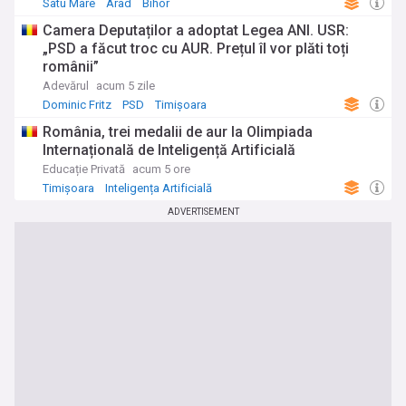
Satu Mare
Arad
Bihor
Camera Deputaților a adoptat Legea ANI. USR:
„PSD a făcut troc cu AUR. Prețul îl vor plăti toți
românii”
Adevărul
acum 5 zile
Dominic Fritz
PSD
Timișoara
România, trei medalii de aur la Olimpiada
Internațională de Inteligență Artificială
Educație Privată
acum 5 ore
Timișoara
Inteligența Artificială
ADVERTISEMENT