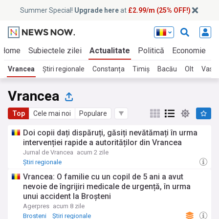
Summer Special!
Upgrade here
at
£2.99/m (25% OFF!)
Home
Subiectele zilei
Actualitate
Politică
Economie
E
Vrancea
Știri regionale
Constanța
Timiș
Bacău
Olt
Vaslu
Vrancea
Top
Cele mai noi
Populare
Doi copii dați dispăruți, găsiți nevătămați în urma
intervenției rapide a autorităților din Vrancea
Jurnal de Vrancea
acum 2 zile
Știri regionale
Vrancea: O familie cu un copil de 5 ani a avut
nevoie de îngrijiri medicale de urgență, în urma
unui accident la Broșteni
Agerpres
acum 8 zile
Brosteni
Știri regionale