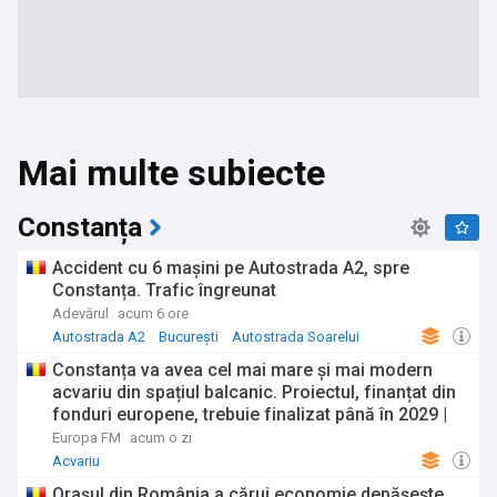
Mai multe subiecte
Constanța
Accident cu 6 mașini pe Autostrada A2, spre
Constanța. Trafic îngreunat
Adevărul
acum 6 ore
Autostrada A2
București
Autostrada Soarelui
Constanța va avea cel mai mare și mai modern
acvariu din spațiul balcanic. Proiectul, finanțat din
fonduri europene, trebuie finalizat până în 2029 |
Galerie Foto
Europa FM
acum o zi
Acvariu
Orașul din România a cărui economie depășește