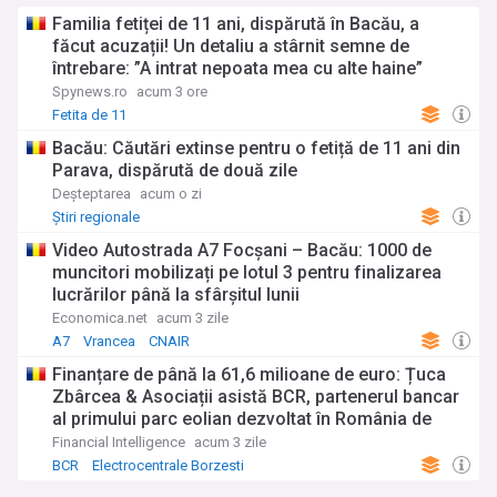
Familia fetiței de 11 ani, dispărută în Bacău, a
făcut acuzații! Un detaliu a stârnit semne de
întrebare: ”A intrat nepoata mea cu alte haine”
Spynews.ro
acum 3 ore
Fetita de 11
Bacău: Căutări extinse pentru o fetiță de 11 ani din
Parava, dispărută de două zile
Deșteptarea
acum o zi
Știri regionale
Video Autostrada A7 Focșani – Bacău: 1000 de
muncitori mobilizați pe lotul 3 pentru finalizarea
lucrărilor până la sfârșitul lunii
Economica.net
acum 3 zile
A7
Vrancea
CNAIR
Finanțare de până la 61,6 milioane de euro: Țuca
Zbârcea & Asociații asistă BCR, partenerul bancar
al primului parc eolian dezvoltat în România de
Electrocentrale Borzești
Financial Intelligence
acum 3 zile
BCR
Electrocentrale Borzesti