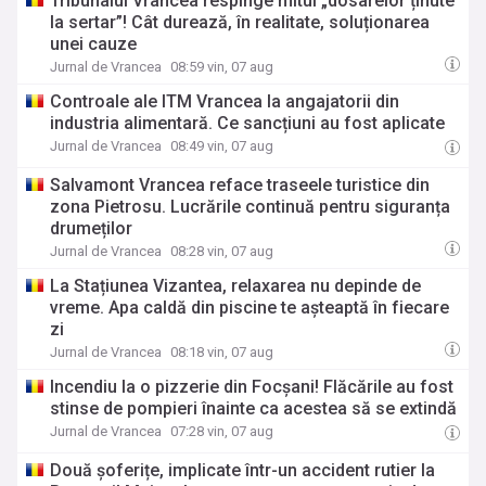
Tribunalul Vrancea respinge mitul „dosarelor ținute
la sertar”! Cât durează, în realitate, soluționarea
unei cauze
Jurnal de Vrancea
08:59 vin, 07 aug
Controale ale ITM Vrancea la angajatorii din
industria alimentară. Ce sancțiuni au fost aplicate
Jurnal de Vrancea
08:49 vin, 07 aug
Salvamont Vrancea reface traseele turistice din
zona Pietrosu. Lucrările continuă pentru siguranța
drumeților
Jurnal de Vrancea
08:28 vin, 07 aug
La Stațiunea Vizantea, relaxarea nu depinde de
vreme. Apa caldă din piscine te așteaptă în fiecare
zi
Jurnal de Vrancea
08:18 vin, 07 aug
Incendiu la o pizzerie din Focșani! Flăcările au fost
stinse de pompieri înainte ca acestea să se extindă
Jurnal de Vrancea
07:28 vin, 07 aug
Două șoferițe, implicate într-un accident rutier la