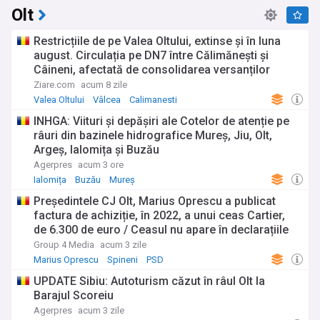
Olt
Restricțiile de pe Valea Oltului, extinse și în luna
august. Circulația pe DN7 între Călimănești și
Câineni, afectată de consolidarea versanților
Ziare.com
acum 8 zile
Valea Oltului
Vâlcea
Calimanesti
INHGA: Viituri și depășiri ale Cotelor de atenție pe
râuri din bazinele hidrografice Mureș, Jiu, Olt,
Argeș, Ialomița și Buzău
Agerpres
acum 3 ore
Ialomița
Buzău
Mureș
Președintele CJ Olt, Marius Oprescu a publicat
factura de achiziție, în 2022, a unui ceas Cartier,
de 6.300 de euro / Ceasul nu apare în declarațiile
de avere / Deputatul PNL Gigel Știrbu L-a acuzat
Group 4 Media
acum 3 zile
ca a purtat un ceas de peste 44.000 de euro, la
Marius Oprescu
Spineni
PSD
zilele comunei Spineni
UPDATE Sibiu: Autoturism căzut în râul Olt la
Barajul Scoreiu
Agerpres
acum 3 zile