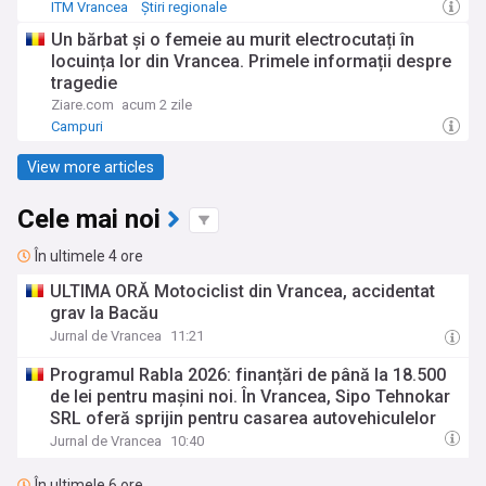
ITM Vrancea
Știri regionale
Un bărbat și o femeie au murit electrocutați în
locuința lor din Vrancea. Primele informații despre
tragedie
Ziare.com
acum 2 zile
Campuri
View more articles
Cele mai noi
În ultimele 4 ore
ULTIMA ORĂ Motociclist din Vrancea, accidentat
grav la Bacău
Jurnal de Vrancea
11:21
Programul Rabla 2026: finanțări de până la 18.500
de lei pentru mașini noi. În Vrancea, Sipo Tehnokar
SRL oferă sprijin pentru casarea autovehiculelor
Jurnal de Vrancea
10:40
În ultimele 6 ore