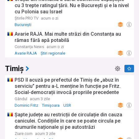
cu 3 trepte ratingul țării. Nu e București și e la nivel
cu Polonia sau Israel
Știrile PRO TV
acum o zi
București
Avarie RAJA. Mai multe străzi din Constanța au
rămas fără apă potabilă
Constanța News
acum o zi
Avarie RAJA
Știri regionale
Timiș
PSD îl acuză pe prefectul de Timiș de „abuz în
serviciu” pentru a-L menține în funcție pe Fritz.
Social-democrații invocă propriile precedente
Gândul
acum 3 zile
Dominic Fritz
Timișoara
USR
Șapte județe au restricții de circulație din cauza
caniculei. Condițiile în care se poate circula pe
drumurile naționale și pe autostrăzi
Ziare.com
acum 3 zile