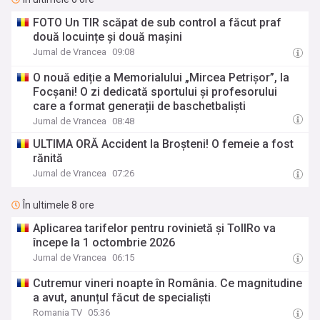
FOTO Un TIR scăpat de sub control a făcut praf
două locuințe și două mașini
Jurnal de Vrancea
09:08
O nouă ediție a Memorialului „Mircea Petrișor”, la
Focșani! O zi dedicată sportului și profesorului
care a format generații de baschetbaliști
Jurnal de Vrancea
08:48
ULTIMA ORĂ Accident la Broșteni! O femeie a fost
rănită
Jurnal de Vrancea
07:26
În ultimele 8 ore
Aplicarea tarifelor pentru rovinietă şi TollRo va
începe la 1 octombrie 2026
Jurnal de Vrancea
06:15
Cutremur vineri noapte în România. Ce magnitudine
a avut, anunțul făcut de specialiști
Romania TV
05:36