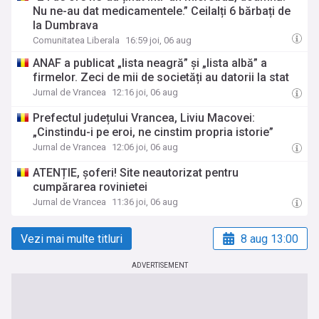
Nu ne-au dat medicamentele.” Ceilalți 6 bărbați de
la Dumbrava
Comunitatea Liberala
16:59 joi, 06 aug
ANAF a publicat „lista neagră” și „lista albă” a
firmelor. Zeci de mii de societăți au datorii la stat
Jurnal de Vrancea
12:16 joi, 06 aug
Prefectul județului Vrancea, Liviu Macovei:
„Cinstindu-i pe eroi, ne cinstim propria istorie”
Jurnal de Vrancea
12:06 joi, 06 aug
ATENȚIE, șoferi! Site neautorizat pentru
cumpărarea rovinietei
Jurnal de Vrancea
11:36 joi, 06 aug
Vezi mai multe titluri
8 aug 13:00
ADVERTISEMENT