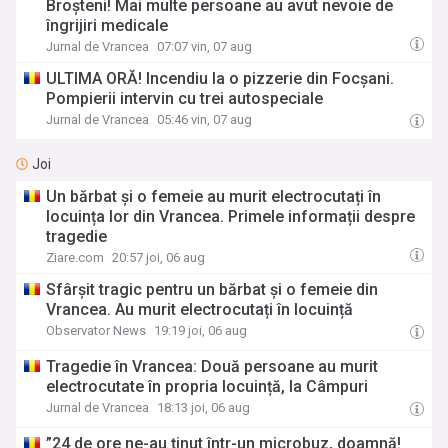
Broșteni! Mai multe persoane au avut nevoie de
îngrijiri medicale
Jurnal de Vrancea
07:07 vin, 07 aug
ULTIMA ORĂ! Incendiu la o pizzerie din Focșani.
Pompierii intervin cu trei autospeciale
Jurnal de Vrancea
05:46 vin, 07 aug
Joi
Un bărbat și o femeie au murit electrocutați în
locuința lor din Vrancea. Primele informații despre
tragedie
Ziare.com
20:57 joi, 06 aug
Sfârșit tragic pentru un bărbat și o femeie din
Vrancea. Au murit electrocutați în locuință
Observator News
19:19 joi, 06 aug
Tragedie în Vrancea: Două persoane au murit
electrocutate în propria locuință, la Câmpuri
Jurnal de Vrancea
18:13 joi, 06 aug
”24 de ore ne-au ținut într-un microbuz, doamnă!