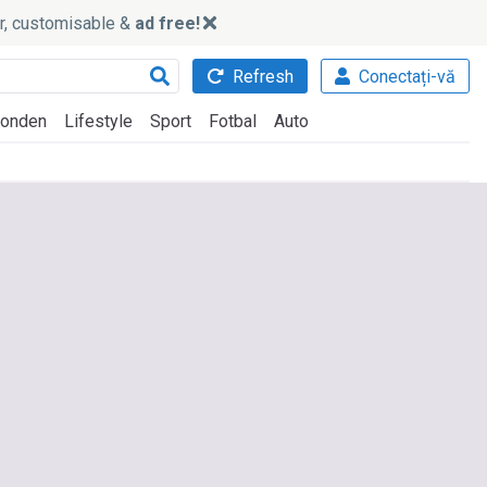
ker, customisable &
ad free!
Refresh
Conectați-vă
onden
Lifestyle
Sport
Fotbal
Auto