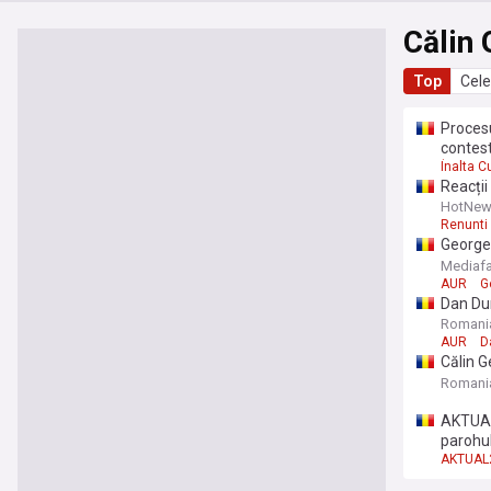
Călin
Top
Cele
Procesu
contest
Înalta C
Reacții
germeni
HotNew
Renunti
George 
Românie
Mediaf
AUR
G
Dan Dun
AUR exc
Romani
AUR
D
Călin G
preziden
Romani
nou a v
AKTUAL2
parohul
AKTUAL2