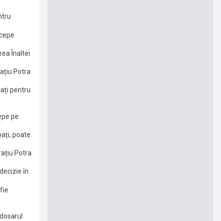
ntru
izitoriul a
ncepe
rea Înaltei
ațiu Potra
ați pentru
ța
cepe pe
pați, poate
rațiu Potra
decizie în
fie
”
 dosarul