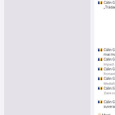
Călin 
„Trăda
Călin G
mai mul
Călin G
euro ar
Impact.
Călin 
Țepeș ș
Romani
Este p
Călin G
de lovi
Mediaf
alegeri
Călin G
Curte d
Ziare.
Călin G
suveran