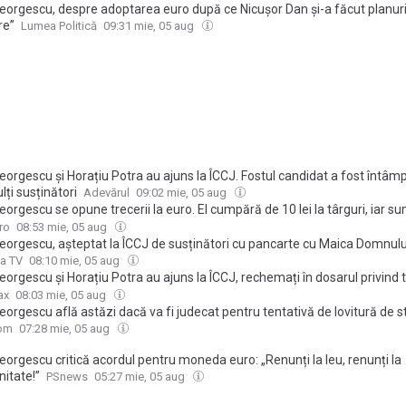
Georgescu, despre adoptarea euro după ce Nicușor Dan și-a făcut planuri
re”
Lumea Politică
09:31 mie, 05 aug
eorgescu și Horațiu Potra au ajuns la ÎCCJ. Fostul candidat a fost întâm
ți susținători
Adevărul
09:02 mie, 05 aug
eorgescu se opune trecerii la euro. El cumpără de 10 lei la târguri, iar s
 da și mai prost în poze
ro
08:53 mie, 05 aug
Georgescu, așteptat la ÎCCJ de susținători cu pancarte cu Maica Domnulu
i Ștefan cel Mare. Se reiau dezbaterile în dosarul de tentativă de lovitur
a TV
08:10 mie, 05 aug
rezent și Horațiu Potra VIDEO
eorgescu și Horațiu Potra au ajuns la ÎCCJ, rechemați în dosarul privind 
tură de stat. Zeci de oameni s-au adunat pentru susținerea fostului cand
ax
08:03 mie, 05 aug
le prezidențiale
eorgescu află astăzi dacă va fi judecat pentru tentativă de lovitură de st
e Casație și Justiție decide soarta dosarului
com
07:28 mie, 05 aug
eorgescu critică acordul pentru moneda euro: „Renunți la leu, renunți la
itate!”
PSnews
05:27 mie, 05 aug