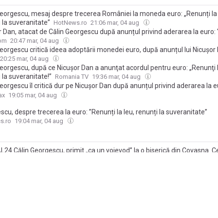
Georgescu, mesaj despre trecerea României la moneda euro: „Renunți la 
 la suveranitate”
HotNews.ro
21:06 mar, 04 aug
 Dan, atacat de Călin Georgescu după anunțul privind aderarea la euro: 
nunți la suveranitate. Leul este fortăreața noastră"
com
20:47 mar, 04 aug
eorgescu critică ideea adoptării monedei euro, după anunțul lui Nicușor
20:25 mar, 04 aug
eorgescu, după ce Nicuşor Dan a anunţat acordul pentru euro: „Renunţi l
 la suveranitate!”
Romania TV
19:36 mar, 04 aug
eorgescu îl critică dur pe Nicușor Dan după anunțul privind aderarea la e
i la Leu, renunți la suveranitate. Păstrăm demnitatea de oameni liberi
ax
19:05 mar, 04 aug
cu, despre trecerea la euro: ”Renunți la leu, renunți la suveranitate”
cs.ro
19:04 mar, 04 aug
4 Călin Georgescu, primit „ca un voievod” la o biserică din Covasna. Ce
 local
PressHub
12:54 lun, 03 aug
că
EWS: Energia verde provoacă pierderi imense în economie
a
17:17 dum, 02 aug
eorgescu, de la „președintele românilor” la „regele târgurilor”. Fostul can
nțiale continuă bâlciul politic: „Rupeți lanțurile fricii și ale umilinței și țara
a TV
13:38 dum, 02 aug