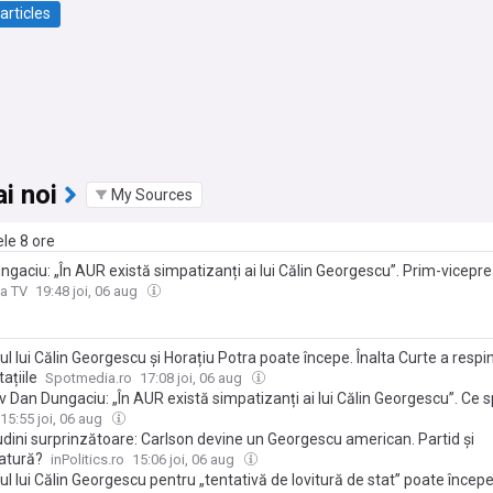
articles
i noi
My Sources
ele 8 ore
gaciu: „În AUR există simpatizanți ai lui Călin Georgescu”. Prim-vicepr
lude însă finanţarea liderului suveranist şi cere anticipate
a TV
19:48 joi, 06 aug
l lui Călin Georgescu și Horațiu Potra poate începe. Înalta Curte a respi
ațiile
Spotmedia.ro
17:08 joi, 06 aug
v Dan Dungaciu: „În AUR există simpatizanți ai lui Călin Georgescu”. Ce 
finanțarea manifestațiilor fostului candidat
15:55 joi, 06 aug
udini surprinzătoare: Carlson devine un Georgescu american. Partid și
atură?
inPolitics.ro
15:06 joi, 06 aug
l lui Călin Georgescu pentru „tentativă de lovitură de stat” poate încep