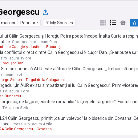
 Georgescu
 mai noi
Populare
My Sources
l lui Călin Georgescu și Horațiu Potra poate începe. Înalta Curte a respi
ațiile
Spotmedia.ro
acum 9 ore
urte de Casație și Justiție
București
 la conflictul direct dintre Călin Georgescu şi Nicuşor Dan. „S-ar putea să 
i unei campanii anti euro” / „Lui Potra îi cerea 10.000 de dolari, nu de lei
s.ro
acum 19 ore
Nicușor Dan
Simion spune că AUR este alături de Călin Georgescu: „Trebuie să fie p
i”. Liderul AUR îl acuză pe Nicușor Dan că „nu respectă Constituția”
ax
acum o zi
eorge Simion
Targul de la Calugareni
gaciu: „În AUR există simpatizanți ai lui Călin Georgescu”. Prim-vicepre
lude însă finanţarea liderului suveranist şi cere anticipate
a TV
acum 7 ore
an Dungaciu
eorgescu, de la „președintele românilor” la „regele târgurilor”. Fostul can
țiale continuă bâlciul politic: „Rupeți lanțurile fricii și ale umilinței și țara
a TV
acum 5 zile
oastră”
4 Călin Georgescu, primit „ca un voievod” la o biserică din Covasna. Ce 
 local
PressHub
acum 4 zile
4 Calin Georgescu
Covasna