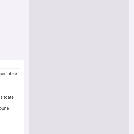
eședintele
ns toate
spune
e