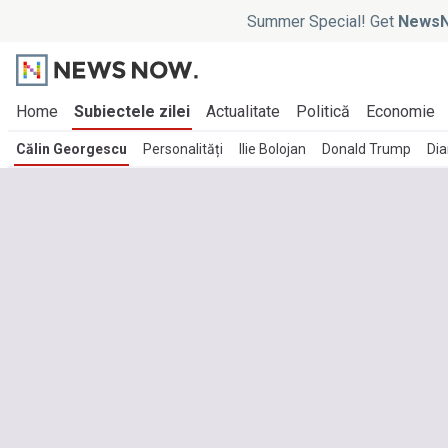
Summer Special! Get
NewsN
Home
Subiectele zilei
Actualitate
Politică
Economie
Călin Georgescu
Personalități
Ilie Bolojan
Donald Trump
Di