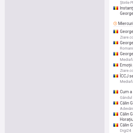
privind
Știrile 
Instan
George
Miercur
George 
trebui
Ziare.
George
liderul
Romani
George
președi
Mediaf
Emoții 
dosarul
Ziare.
ÎCCJ se
pentru 
Mediaf
Cum a r
putere 
Gândul
Călin 
„Renunț
Adevăr
Călin G
Horați
Călin G
acțiuni
Digi24