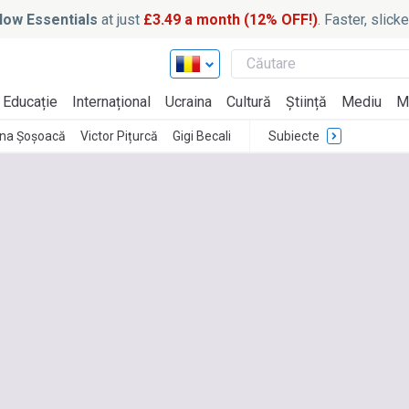
ow Essentials
at just
£3.49 a month (12% OFF!)
. Faster, slic
Educație
Internațional
Ucraina
Cultură
Știință
Mediu
M
ana Șoșoacă
Victor Pițurcă
Gigi Becali
Subiecte