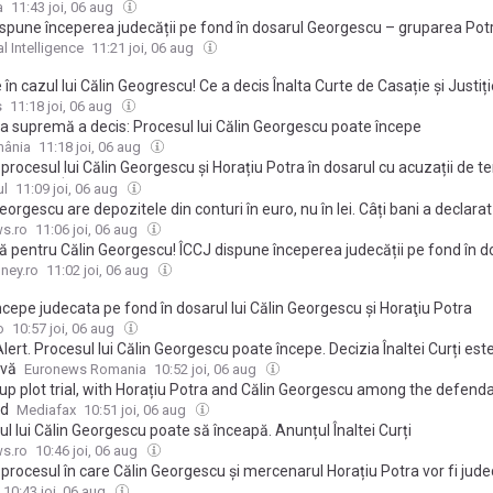
a
11:43 joi, 06 aug
ispune începerea judecății pe fond în dosarul Georgescu – gruparea Pot
l Intelligence
11:21 joi, 06 aug
 în cazul lui Călin Geogrescu! Ce a decis Înalta Curte de Casație și Justiț
s
11:18 joi, 06 aug
ța supremă a decis: Procesul lui Călin Georgescu poate începe
mânia
11:18 joi, 06 aug
procesul lui Călin Georgescu și Horațiu Potra în dosarul cu acuzații de t
ă de stat. Înalta Curte le-a respins contestațiile
ul
11:09 joi, 06 aug
eorgescu are depozitele din conturi în euro, nu în lei. Câți bani a declarat
s.ro
11:06 joi, 06 aug
ă pentru Călin Georgescu! ÎCCJ dispune începerea judecății pe fond în d
i candidat la alegerile prezidențiale din 2024
ey.ro
11:02 joi, 06 aug
ncepe judecata pe fond în dosarul lui Călin Georgescu şi Horaţiu Potra
o
10:57 joi, 06 aug
ert. Procesul lui Călin Georgescu poate începe. Decizia Înaltei Curți est
ivă
Euronews Romania
10:52 joi, 06 aug
up plot trial, with Horațiu Potra and Călin Georgescu among the defenda
ed
Mediafax
10:51 joi, 06 aug
l lui Călin Georgescu poate să înceapă. Anunțul Înaltei Curți
s.ro
10:46 joi, 06 aug
procesul în care Călin Georgescu și mercenarul Horațiu Potra vor fi jude
ntru tentativă de lovitură de stat
10:43 joi, 06 aug