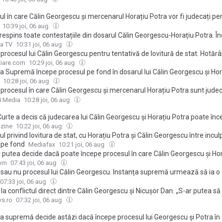
l în care Călin Georgescu și mercenarul Horațiu Potra vor fi judecați pe
vă de lovitură de stat poate începe. Înalta Curte a stabilit definitiv că rech
10:39 joi, 06 aug
tocmit legal și a dispus începerea procesului pe fond.
respins toate contestațiile din dosarul Călin Georgescu-Horațiu Potra. Î
a de fond în procesul privind tentativa de lovitură de stat
a TV
10:31 joi, 06 aug
procesul lui Călin Georgescu pentru tentativă de lovitură de stat. Hotărâ
iare.com
10:29 joi, 06 aug
ța Supremă începe procesul pe fond în dosarul lui Călin Georgescu și Hor
10:28 joi, 06 aug
 procesul în care Călin Georgescu și mercenarul Horațiu Potra sunt judec
vă de lovitură de stat / Dosarul a trecut de camera preliminară la instan
4 Media
10:28 joi, 06 aug
mă
Curte a decis că judecarea lui Călin Georgescu și Horațiu Potra poate în
Dosarul a trecut de Camera preliminară
zine
10:22 joi, 06 aug
l privind lovitura de stat, cu Horațiu Potra și Călin Georgescu între incul
 pe fond
Mediafax
10:21 joi, 06 aug
r putea decide dacă poate începe procesul în care Călin Georgescu și Ho
uzați de acțiuni împotriva ordinii constituționale
com
07:43 joi, 06 aug
 sau nu procesul lui Călin Georgescu. Instanța supremă urmează să ia o 
 privind tentativa de lovitură de stat
07:33 joi, 06 aug
 la conflictul direct dintre Călin Georgescu şi Nicuşor Dan. „S-ar putea să 
i unei campanii anti euro” / „Lui Potra îi cerea 10.000 de dolari, nu de lei
s.ro
07:32 joi, 06 aug
ța supremă decide astăzi dacă începe procesul lui Georgescu și Potra în