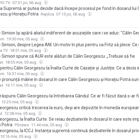
 acuzațiile de lovitură de stat
PRO TV
07:31 joi, 06 aug
ța Supremă ar putea decide dacă începe procesul pe fond în dosarul lui 
scu și Horațiu Potra
Replica
07:15 joi, 06 aug
i
Simion își apără aliatul indiferent de acuzațiile care i se aduc: "Călin G
e să fie președintele României"
com
19:30 mie, 05 aug
 Simion, despre Legea ANI: Un motiv în plus pentru ca Fritz să plece. Ce
 AUR de relaţia cu Călin Georgescu şi suspendarea lui Nicuşor Dan
a TV
18:51 mie, 05 aug
 Simion spune că AUR este alături de Călin Georgescu: „Trebuie să fie
ntele României”. Liderul AUR îl acuză pe Nicușor Dan că „nu respectă Co
ax
18:35 mie, 05 aug
pentru Călin Georgescu la Înalta Curte de Casație și Justiție. Ce a decis i
 în care este acuzat de lovitură de stat
com
16:37 mie, 05 aug
 pronunță mâine în dosarul în care Călin Georgescu și Horațiu Potra sun
tentativă de lovitură de stat
ax
16:11 mie, 05 aug
ăspuns Călin Georgescu la întrebarea Gândul. Ce ar fi făcut dacă s-ar fi 
în actuala criză energetică: ”Nu voi fura și nu voi trăda”
13:25 mie, 05 aug
Georgescu critică trecerea la euro, deși are depozite în moneda europea
i la leu, renunți la suveranitate”
ul
12:38 mie, 05 aug
eorgescu, la Înalta Curte. Se reiau dezbaterile în dosarul în care este imp
u Potra
PSnews
11:44 mie, 05 aug
eorgescu, la ICCJ. Instanța supremă continuă dezbaterile în dosarul pri
le împotriva ordinii constituționale
10:16 mie, 05 aug