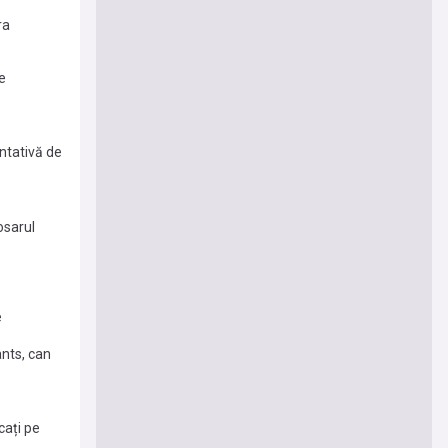
ra
ie
entativă de
osarul
e
nts, can
cați pe