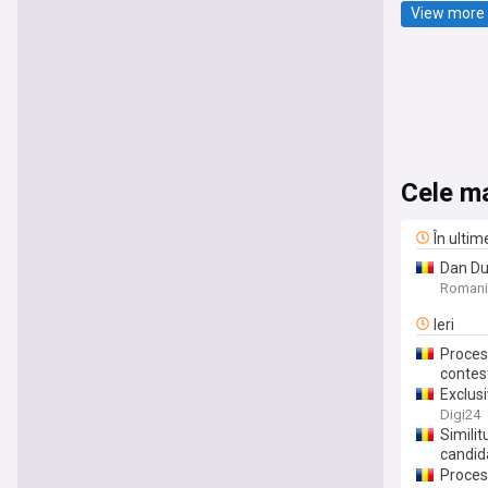
View more 
Cele ma
În ultim
Dan Dun
AUR exc
Romani
Ieri
Procesu
contest
Exclusi
despre 
Digi24
Similit
candid
Procesu