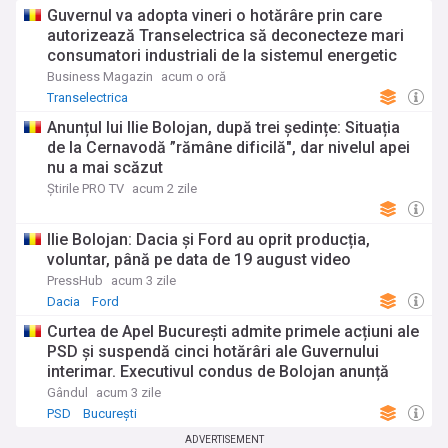
Guvernul va adopta vineri o hotărâre prin care
autorizează Transelectrica să deconecteze mari
consumatori industriali de la sistemul energetic
naţional în cazul unei situaţii de criză: „Cetăţenii,
Business Magazin
acum o oră
locuinţele, consumatorii casnici nu vor fi
Transelectrica
deconectaţi”
Anunțul lui Ilie Bolojan, după trei ședințe: Situația
de la Cernavodă ”rămâne dificilă", dar nivelul apei
nu a mai scăzut
Știrile PRO TV
acum 2 zile
Ilie Bolojan: Dacia și Ford au oprit producția,
voluntar, până pe data de 19 august video
PressHub
acum 3 zile
Dacia
Ford
Curtea de Apel București admite primele acțiuni ale
PSD și suspendă cinci hotărâri ale Guvernului
interimar. Executivul condus de Bolojan anunță
recurs
Gândul
acum 3 zile
PSD
București
ADVERTISEMENT