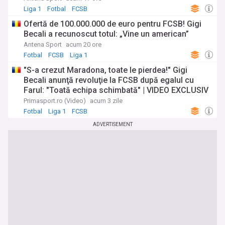
Liga 1
Fotbal
FCSB
Ofertă de 100.000.000 de euro pentru FCSB! Gigi
Becali a recunoscut totul: „Vine un american”
Antena Sport
acum 20 ore
Fotbal
FCSB
Liga 1
"S-a crezut Maradona, toate le pierdea!" Gigi
Becali anunţă revoluţie la FCSB după egalul cu
Farul: "Toată echipa schimbată" | VIDEO EXCLUSIV
Primasport.ro (Video)
acum 3 zile
Fotbal
Liga 1
FCSB
ADVERTISEMENT