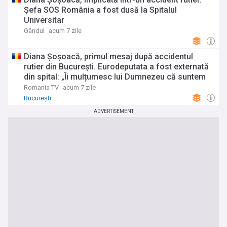
Șefa SOS România a fost dusă la Spitalul
Universitar
Gândul
acum 7 zile
Diana Șoșoacă, primul mesaj după accidentul
rutier din București. Eurodeputata a fost externată
din spital: „Îi mulțumesc lui Dumnezeu că suntem
în viață, atât eu, dar mai ales fiica mea”
Romania TV
acum 7 zile
București
ADVERTISEMENT