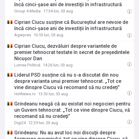
încă cinci-şase ani de investiţii în infrastructură
Group 4 Media
17:34 lun, 03 aug
Ciprian Ciucu susține că Bucureștiul are nevoie de
încă cinci-șase ani de investiții în infrastructură
Agerpres
16:55 lun, 03 aug
Ciprian Ciucu, dezvăluiri despre variantele de
premier tehnocrat testate în secret de președintele
Nicușor Dan
Lumea Politică
14:26 lun, 03 aug
Liderul PSD susține că nu s-a discutat din nou
despre varianta unui premier tehnocrat. „Tot ce
vine dinspre Ciucu vă recomand să nu credeți”
HotNews.ro
13:53 lun, 03 aug
Grindeanu neagă că au existat noi negocieri pentru
un Guvern tehnocrat: „Tot ce vine dinspre Ciucu, vă
recomand să nu credeţi”
Digi24
12:29 lun, 03 aug
Grindeanu: Nu au avut loc noi discuţii despre
formarea guvernului; tot ce vine dinspre Ciucu, să