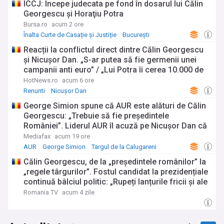
ÎCCJ: Începe judecata pe fond în dosarul lui Călin
Georgescu şi Horaţiu Potra
Bursa.ro
acum 2 ore
Înalta Curte de Casație și Justiție
București
Reacții la conflictul direct dintre Călin Georgescu
şi Nicuşor Dan. „S-ar putea să fie germenii unei
campanii anti euro” / „Lui Potra îi cerea 10.000 de
dolari, nu de lei”
HotNews.ro
acum 6 ore
Renunti
Nicușor Dan
George Simion spune că AUR este alături de Călin
Georgescu: „Trebuie să fie președintele
României”. Liderul AUR îl acuză pe Nicușor Dan că
„nu respectă Constituția”
Mediafax
acum 19 ore
AUR
George Simion
Targul de la Calugareni
Călin Georgescu, de la „președintele românilor” la
„regele târgurilor”. Fostul candidat la prezidențiale
continuă bâlciul politic: „Rupeți lanțurile fricii și ale
umilinței și țara va fi din nou a voastră”
Romania TV
acum 4 zile