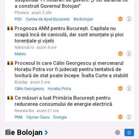
a construit Guvernul Bolojan”
PSnews
acum 2 zile
PSD
Curtea de Apel Bucuresti
Ilie Bolojan
Prognoza ANM pentru București. Capitala nu
scapă încă de caniculă, dar sunt anunțate și ploi
torențiale și vijelii
National.ro
acum 4 ore
Meteo
Procesul în care Călin Georgescu și mercenarul
Horațiu Potra vor fi judecați pentru tentativă de
lovitură de stat poate începe. Înalta Curte a stabilit
definitiv că rechizitoriul a fost întocmit legal și a
Biziday
acum 3 ore
dispus începerea procesului pe fond.
Călin Georgescu
Horatiu Potra
Ce măsuri a luat Primăria București pentru
reducerea consumului de energie electrică
Revista Biz
acum 21 ore
PMB
Ciprian Ciucu
Energie
Ilie Bolojan