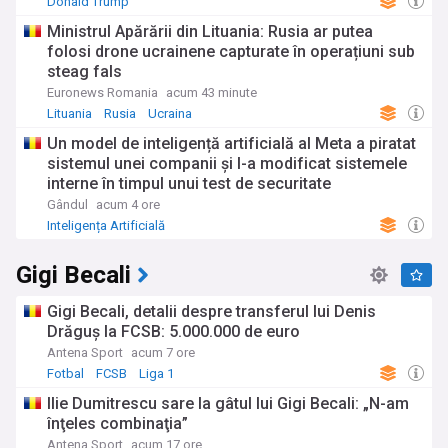
Donald Trump
Ministrul Apărării din Lituania: Rusia ar putea
folosi drone ucrainene capturate în operațiuni sub
steag fals
Euronews Romania
acum 43 minute
Lituania
Rusia
Ucraina
Un model de inteligență artificială al Meta a piratat
sistemul unei companii și I-a modificat sistemele
interne în timpul unui test de securitate
Gândul
acum 4 ore
Inteligența Artificială
Gigi Becali
Gigi Becali, detalii despre transferul lui Denis
Drăguş la FCSB: 5.000.000 de euro
Antena Sport
acum 7 ore
Fotbal
FCSB
Liga 1
Ilie Dumitrescu sare la gâtul lui Gigi Becali: „N-am
înţeles combinaţia”
Antena Sport
acum 17 ore