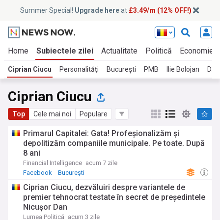
Summer Special!
Upgrade here
at
£3.49/m (12% OFF!)
Home
Subiectele zilei
Actualitate
Politică
Economie
Ciprian Ciucu
Personalități
București
PMB
Ilie Bolojan
Dia
Ciprian Ciucu
Top
Cele mai noi
Populare
Primarul Capitalei: Gata! Profeşionalizăm şi
depolitizăm companiile municipale. Pe toate. După
8 ani
Financial Intelligence
acum 7 zile
Facebook
București
Ciprian Ciucu, dezvăluiri despre variantele de
premier tehnocrat testate în secret de președintele
Nicușor Dan
Lumea Politică
acum 3 zile