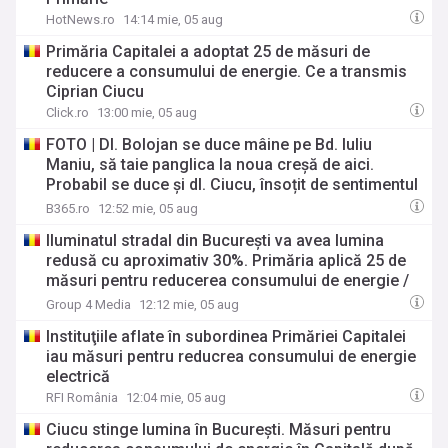
HotNews.ro
14:14 mie, 05 aug
Primăria Capitalei a adoptat 25 de măsuri de
reducere a consumului de energie. Ce a transmis
Ciprian Ciucu
Click.ro
13:00 mie, 05 aug
FOTO | Dl. Bolojan se duce mâine pe Bd. Iuliu
Maniu, să taie panglica la noua creșă de aici.
Probabil se duce și dl. Ciucu, însoțit de sentimentul
de paternitate asupra proiectului
B365.ro
12:52 mie, 05 aug
Iluminatul stradal din București va avea lumina
redusă cu aproximativ 30%. Primăria aplică 25 de
măsuri pentru reducerea consumului de energie /
Operatorii reclamelor luminoase, notificați să le
Group 4 Media
12:12 mie, 05 aug
oprească / Restricții și pentru STB,
Instituţiile aflate în subordinea Primăriei Capitalei
Termoenergetica și instituțiile din subordinea PMB
iau măsuri pentru reducrea consumului de energie
electrică
RFI România
12:04 mie, 05 aug
Ciucu stinge lumina în București. Măsuri pentru