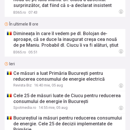
surprinzător, dat fiind că s-a declarat insistent
satisfăcut de proiect
B365.ro
07:43
În ultimele 8 ore
Dimineața în care îl vedem pe dl. Bolojan de-
aproape, că se duce la inaugurat creșa cea nouă
de pe Maniu. Probabil dl. Ciucu îi va fi alături, știut
fiind că e foarte satisfăcut de lucrare
B365.ro
05:51
Ieri
Ce măsuri a luat Primăria București pentru
reducerea consumului de energie electrică
Revista Biz
16:40 mie, 05 aug
Cele 25 de măsuri luate de Ciucu pentru reducerea
consumului de energie în București
Spotmedia.ro
14:55 mie, 05 aug
Bucureștiul ia măsuri pentru reducerea consumului
de energie. Cele 25 de decizii implementate de
Primărie