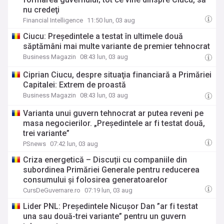
nu credeţi
Financial Intelligence
11:50 lun, 03 aug
Ciucu: Preşedintele a testat în ultimele două
săptămâni mai multe variante de premier tehnocrat
Business Magazin
08:43 lun, 03 aug
Ciprian Ciucu, despre situaţia financiară a Primăriei
Capitalei: Extrem de proastă
Business Magazin
08:43 lun, 03 aug
Varianta unui guvern tehnocrat ar putea reveni pe
masa negocierilor. „Președintele ar fi testat două,
trei variante”
PSnews
07:42 lun, 03 aug
Criza energetică – Discuții cu companiile din
subordinea Primăriei Generale pentru reducerea
consumului și folosirea generatoarelor
CursDeGuvernare.ro
07:19 lun, 03 aug
Lider PNL: Președintele Nicușor Dan ”ar fi testat
una sau două-trei variante” pentru un guvern