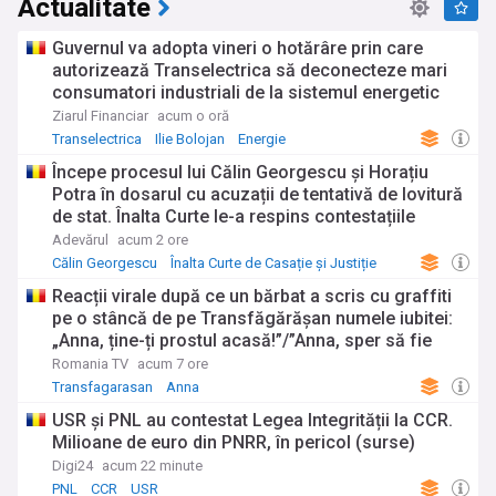
Actualitate
Guvernul va adopta vineri o hotărâre prin care
autorizează Transelectrica să deconecteze mari
consumatori industriali de la sistemul energetic
naţional în cazul unei situaţii de criză: „Cetăţenii,
Ziarul Financiar
acum o oră
locuinţele, consumatorii casnici nu vor fi
Transelectrica
Ilie Bolojan
Energie
deconectaţi”
Începe procesul lui Călin Georgescu și Horațiu
Potra în dosarul cu acuzații de tentativă de lovitură
de stat. Înalta Curte le-a respins contestațiile
Adevărul
acum 2 ore
Călin Georgescu
Înalta Curte de Casație și Justiție
Incepe
Reacții virale după ce un bărbat a scris cu graffiti
pe o stâncă de pe Transfăgărășan numele iubitei:
„Anna, ține-ți prostul acasă!”/”Anna, sper să fie
singura ta alegere nasoală”
Romania TV
acum 7 ore
Transfagarasan
Anna
USR și PNL au contestat Legea Integrității la CCR.
Milioane de euro din PNRR, în pericol (surse)
Digi24
acum 22 minute
PNL
CCR
USR