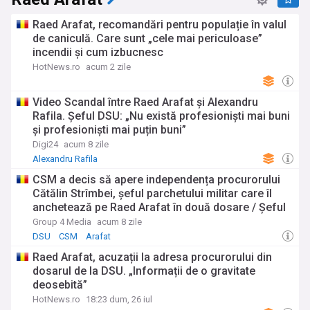
Raed Arafat, recomandări pentru populație în valul
de caniculă. Care sunt „cele mai periculoase”
incendii și cum izbucnesc
HotNews.ro
acum 2 zile
Video Scandal între Raed Arafat și Alexandru
Rafila. Șeful DSU: „Nu există profesioniști mai buni
și profesioniști mai puțin buni”
Digi24
acum 8 zile
Alexandru Rafila
CSM a decis să apere independența procurorului
Cătălin Strîmbei, șeful parchetului militar care îl
anchetează pe Raed Arafat în două dosare / Șeful
DSU anunțase că inculpații vor face plângeri
Group 4 Media
acum 8 zile
împotriva lui Strîmbei
DSU
CSM
Arafat
Raed Arafat, acuzații la adresa procurorului din
dosarul de la DSU. „Informații de o gravitate
deosebită”
HotNews.ro
18:23 dum, 26 iul