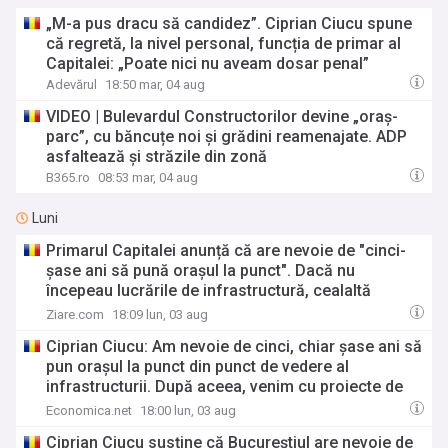
„M-a pus dracu să candidez”. Ciprian Ciucu spune
că regretă, la nivel personal, funcția de primar al
Capitalei: „Poate nici nu aveam dosar penal”
Adevărul
18:50 mar, 04 aug
VIDEO | Bulevardul Constructorilor devine „oraș-
parc”, cu băncuțe noi și grădini reamenajate. ADP
asfaltează și străzile din zonă
B365.ro
08:53 mar, 04 aug
Luni
Primarul Capitalei anunță că are nevoie de "cinci-
șase ani să pună orașul la punct". Dacă nu
începeau lucrările de infrastructură, cealaltă
variantă era "să nu facem nimic"
Ziare.com
18:09 lun, 03 aug
Ciprian Ciucu: Am nevoie de cinci, chiar şase ani să
pun oraşul la punct din punct de vedere al
infrastructurii. După aceea, venim cu proiecte de
regenerare urbană
Economica.net
18:00 lun, 03 aug
Ciprian Ciucu susţine că Bucureştiul are nevoie de