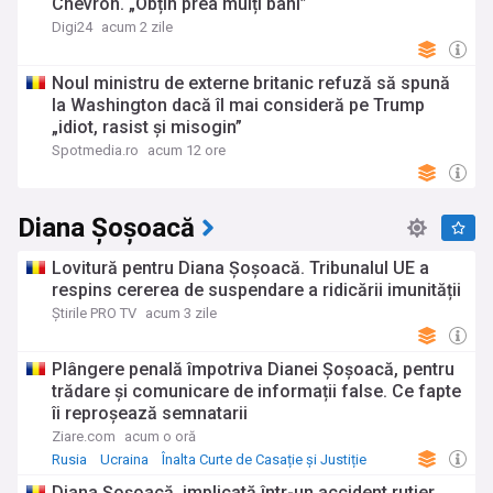
Chevron. „Obțin prea mulți bani”
Digi24
acum 2 zile
Noul ministru de externe britanic refuză să spună
la Washington dacă îl mai consideră pe Trump
„idiot, rasist și misogin”
Spotmedia.ro
acum 12 ore
Diana Șoșoacă
Lovitură pentru Diana Șoșoacă. Tribunalul UE a
respins cererea de suspendare a ridicării imunității
Știrile PRO TV
acum 3 zile
Plângere penală împotriva Dianei Șoșoacă, pentru
trădare și comunicare de informații false. Ce fapte
îi reproșează semnatarii
Ziare.com
acum o oră
Rusia
Ucraina
Înalta Curte de Casație și Justiție
Diana Șoșoacă, implicată într-un accident rutier.