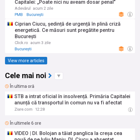
Capitalei: „Poate nici nu aveam dosar penal”
Adevărul
acum 2 zile
PMB
București
Ciprian Ciucu, ședință de urgență în plină criză
energetică. Ce măsuri sunt pregătite pentru
București
Click.ro
acum 3 zile
București
View more articles
Cele mai noi
În ultima oră
STB a intrat oficial în insolvență. Primăria Capitalei
anunță că transportul în comun nu va fi afectat
Ziare.com
12:28
În ultimele 6 ore
VIDEO | Dl. Bolojan a tăiat panglica la creșa cea
nouă de pe Iuliu Maniu. Dl. Ciucu a absentat