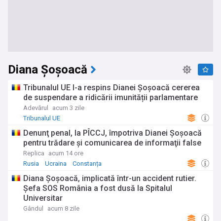
Diana Șoșoacă
Tribunalul UE I-a respins Dianei Șoșoacă cererea
de suspendare a ridicării imunității parlamentare
Adevărul
acum 3 zile
Tribunalul UE
Denunţ penal, la PÎCCJ, împotriva Dianei Şoşoacă
pentru trădare şi comunicarea de informaţii false
Replica
acum 14 ore
Rusia
Ucraina
Constanța
Diana Șoșoacă, implicată într-un accident rutier.
Șefa SOS România a fost dusă la Spitalul
Universitar
Gândul
acum 8 zile