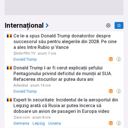
Internațional
Ce le-a spus Donald Trump donatorilor despre
succesorul său pentru alegerile din 2028. Pe cine
a ales între Rubio și Vance
Știrile PRO TV
acum 7 ore
Donald Trump
Donald Trump I-ar fi cerut explicații șefului
Pentagonului privind deficitul de muniții al SUA.
Refacerea stocurilor ar putea dura ani
Adevărul
acum 14 ore
Donald Trump
Expert în securitate: Incidentul de la aeroportul din
Leipzig arată că Rusia ar putea încerca să
doboare un avion de pasageri în Europa video
Ziare.com
acum 8 ore
Germania
Leipzig
Ucraina