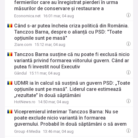
fermierilor care au înregistrat pierderi în urma
măsurilor de conservare şi restaurare a
biodiversităţii
Economica.net
16:01 mar, 04 aug
Când s-ar putea încheia criza politică din România.
Tanczos Barna, despre o alianță cu PSD: "Toate
opțiunile sunt pe masă"
Ziare.com
15:12 mar, 04 aug
Tanczos Barna susține că nu poate fi exclusă nicio
variantă privind formarea viitorului guvern. Când ar
putea fi învestit noul Executiv
Gândul
15:11 mar, 04 aug
UDMR ia în calcul să susțină un guvern PSD: „Toate
opțiunile sunt pe masă”. Liderul care estimează
„rezultate” în două săptămâni
HotNews.ro
14:50 mar, 04 aug
Vicepremierul interimar Tanczos Barna: Nu se
poate exclude nicio variantă în formarea
guvernului. Probabil în două săptămâni o să avem
rezultate
Group 4 Media
13:46 mar, 04 aug