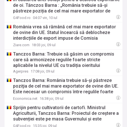
de oi. Tánczos Barna : „România trebuie să-și
păstreze poziția de cel mai mare exportator de
ovine din UE”
G4Food.ro
04:07 vin, 10 iul
România vrea să rămână cel mai mare exportator
de ovine din UE. Statul încearcă să deblocheze
interdicțiile de export impuse de Comisia
Europeană
Ziare.com
18:03 joi, 09 iul
Tanczos Barna: Trebuie să găsim un compromis
care să armonizeze regulile foarte stricte
aplicabile la nivelul UE cu tradiția oieritului
Agerpres
17:08 joi, 09 iul
Tanczos Barna: România trebuie să-şi păstreze
poziţia de cel mai mare exportator de ovine din UE.
Este necesar un compromis între regulile foarte
stricte din UE cu specificul oieritului
Economica.net
16:38 joi, 09 iul
Sprijin pentru cultivatorii de cartofi. Ministrul
Agriculturii, Tanczos Barna: Proiectul de creștere a
subvenției este pe masa Guvernului și este
imperios necesar să fie aprobat în cel mai scurt
G4Food.ro
15:35 joi, 09 iul