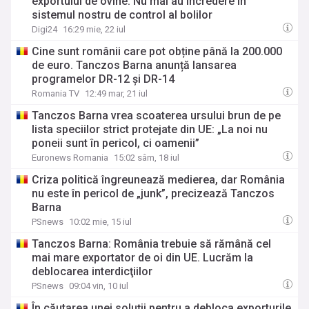
exportului de ovine: Nu mai au încredere în
sistemul nostru de control al bolilor
Digi24
16:29 mie, 22 iul
Cine sunt românii care pot obține până la 200.000
de euro. Tanczos Barna anunță lansarea
programelor DR-12 și DR-14
Romania TV
12:49 mar, 21 iul
Tanczos Barna vrea scoaterea ursului brun de pe
lista speciilor strict protejate din UE: „La noi nu
poneii sunt în pericol, ci oamenii”
Euronews Romania
15:02 sâm, 18 iul
Criza politică îngreunează medierea, dar România
nu este în pericol de „junk”, precizează Tanczos
Barna
PSnews
10:02 mie, 15 iul
Tanczos Barna: România trebuie să rămână cel
mai mare exportator de oi din UE. Lucrăm la
deblocarea interdicţiilor
PSnews
09:04 vin, 10 iul
În căutarea unei soluții pentru a debloca exporturile