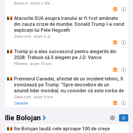
Bursa.ro
acum 2 zile
Atacurile SUA asupra Iranului ar fi fost amânate
din cauza crizei de muniție. Donald Trump I-a cerut
explicații lui Pete Hegseth
Ziare.com
acum o zi
Trump și-a ales succesorul pentru alegerile din
2028: Trebuie să îl alegem pe J.D. Vance
PSnews
acum 10 ore
Premierul Canadei, afectat de un incident tehnic, îl
ironizează pe Trump: "Spre deosebire de un
anumit lider mondial, nu consider că este vorba de
o conspirație”
Ziare.com
acum 9 ore
Canadei
Ilie Bolojan
Ilie Bolojan laudă cele aproape 100 de creșe