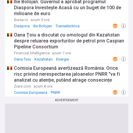
Ilie Bolojan: Guvernul a aprobat programul
Diaspora Investeşte Acasă cu un buget de 100 de
milioane de euro
Bursa.ro
acum 9 ore
Diaspora
Ilie Bolojan
Transelectrica
Oana Țoiu a discutat cu omologul din Kazahstan
despre reluarea exporturilor de petrol prin Caspian
Pipeline Consortium
Financial Intelligence
acum 7 ore
Oana Toiu
Kazahstan
Energie
Comisia Europeană avertizează România. Orice
risc privind nerespectarea jaloanelor PNRR "va fi
analizat cu atenție, putând atrage consecințe
financiare"
Ziare.com
acum 8 ore
Comisia Europeana
PNRR
ADVERTISEMENT