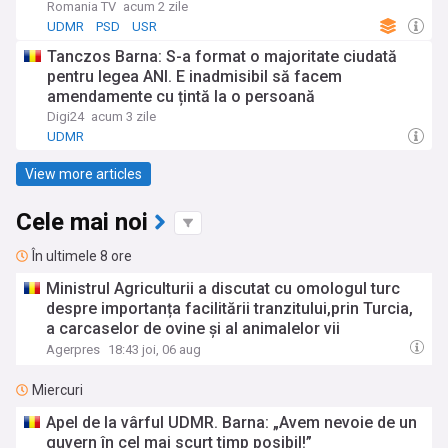
Romania TV
acum 2 zile
UDMR
PSD
USR
Tanczos Barna: S-a format o majoritate ciudată
pentru legea ANI. E inadmisibil să facem
amendamente cu țintă la o persoană
Digi24
acum 3 zile
UDMR
View more articles
Cele mai noi
În ultimele 8 ore
Ministrul Agriculturii a discutat cu omologul turc
despre importanța facilitării tranzitului,prin Turcia,
a carcaselor de ovine și al animalelor vii
Agerpres
18:43 joi, 06 aug
Miercuri
Apel de la vârful UDMR. Barna: „Avem nevoie de un
guvern în cel mai scurt timp posibil!”