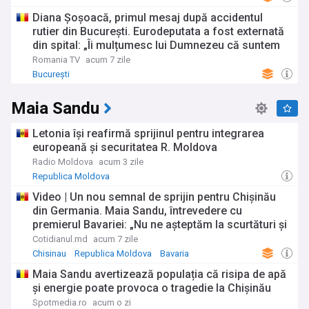
Diana Șoșoacă, primul mesaj după accidentul
rutier din București. Eurodeputata a fost externată
din spital: „Îi mulțumesc lui Dumnezeu că suntem
în viață, atât eu, dar mai ales fiica mea”
Romania TV
acum 7 zile
București
Maia Sandu
Letonia își reafirmă sprijinul pentru integrarea
europeană și securitatea R. Moldova
Radio Moldova
acum 3 zile
Republica Moldova
Video | Un nou semnal de sprijin pentru Chișinău
din Germania. Maia Sandu, întrevedere cu
premierul Bavariei: „Nu ne așteptăm la scurtături și
nici la excepții. Vrem un proces bazat pe merite, în
Cotidianul.md
acum 7 zile
care progresul fiecărui stat candidat să fie evaluat
Chisinau
Republica Moldova
Bavaria
în funcție de reformele pe care le realizează”
Maia Sandu avertizează populația că risipa de apă
și energie poate provoca o tragedie la Chișinău
Spotmedia.ro
acum o zi