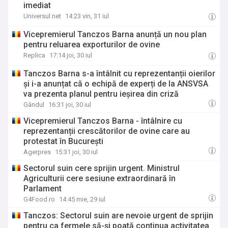
imediat
Universul.net
14:23 vin, 31 iul
Vicepremierul Tanczos Barna anunță un nou plan
pentru reluarea exporturilor de ovine
Replica
17:14 joi, 30 iul
Tanczos Barna s-a întâlnit cu reprezentanții oierilor
și i-a anunțat că o echipă de experți de la ANSVSA
va prezenta planul pentru ieșirea din criză
Gândul
16:31 joi, 30 iul
Vicepremierul Tanczos Barna - întâlnire cu
reprezentanții crescătorilor de ovine care au
protestat în București
Agerpres
15:31 joi, 30 iul
Sectorul suin cere sprijin urgent. Ministrul
Agriculturii cere sesiune extraordinară în
Parlament
G4Food.ro
14:45 mie, 29 iul
Tanczos: Sectorul suin are nevoie urgent de sprijin
pentru ca fermele să-și poată continua activitatea