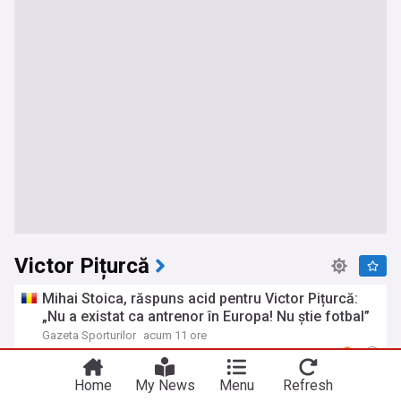
Victor Pițurcă
Mihai Stoica, răspuns acid pentru Victor Pițurcă:
„Nu a existat ca antrenor în Europa! Nu știe fotbal”
Gazeta Sporturilor
acum 11 ore
Liga 1
FCSB
Fotbal
Victor Pițurcă, despre Marius Baciu: ”Cu asta,
Home
My News
Menu
Refresh
basta. Ar trebui să spun niște lucruri”