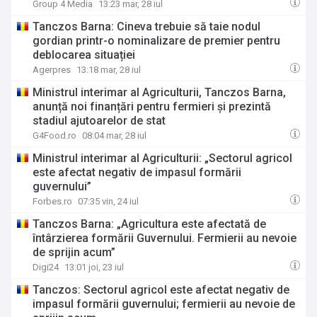
Group 4 Media
13:23 mar, 28 iul
Tanczos Barna: Cineva trebuie să taie nodul
gordian printr-o nominalizare de premier pentru
deblocarea situației
Agerpres
13:18 mar, 28 iul
Ministrul interimar al Agriculturii, Tanczos Barna,
anunță noi finanțări pentru fermieri și prezintă
stadiul ajutoarelor de stat
G4Food.ro
08:04 mar, 28 iul
Ministrul interimar al Agriculturii: „Sectorul agricol
este afectat negativ de impasul formării
guvernului”
Forbes.ro
07:35 vin, 24 iul
Tanczos Barna: „Agricultura este afectată de
întârzierea formării Guvernului. Fermierii au nevoie
de sprijin acum”
Digi24
13:01 joi, 23 iul
Tanczos: Sectorul agricol este afectat negativ de
impasul formării guvernului; fermierii au nevoie de