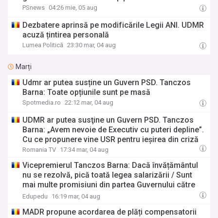
PSnews
04:26 mie, 05 aug
Dezbatere aprinsă pe modificările Legii ANI. UDMR
acuză țintirea personală
Lumea Politică
23:30 mar, 04 aug
Marți
Udmr ar putea susține un Guvern PSD. Tanczos
Barna: Toate opțiunile sunt pe masă
Spotmedia.ro
22:12 mar, 04 aug
UDMR ar putea susţine un Guvern PSD. Tanczos
Barna: „Avem nevoie de Executiv cu puteri depline”.
Cu ce propunere vine USR pentru ieşirea din criză
Romania TV
17:34 mar, 04 aug
Vicepremierul Tanczos Barna: Dacă învățământul
nu se rezolvă, pică toată legea salarizării / Sunt
mai multe promisiuni din partea Guvernului către
angajații din educație și nu par a fi respectate
Edupedu
16:19 mar, 04 aug
MADR propune acordarea de plăți compensatorii