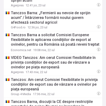
sprijin acum
Agerpres
12:41 joi, 23 iul
Tanczos Barna: „Fermierii au nevoie de sprijin
acum” / Întârzierea formării noului guvern
afectează sectorul agricol
G4Food.ro
12:36 joi, 23 iul
Tanczos Barna a solicitat Comisiei Europene
flexibilitate în aplicarea condiţiilor de export al
ovinelor, pentru ca România să poată reveni treptat
pe piață
Economica.net
19:08 mie, 22 iul
VIDEO Tanczos: Am cerut Comisiei flexibilitate în
privința condițiilor de export sau de vânzare a
ovinelor pe piața europeană
Agerpres
17:43 mie, 22 iul
Tanczos: Am cerut Comisiei flexibilitate în privinţa
condiţiilor de export sau de vânzare a ovinelor pe
piaţa europeană
Group 4 Media
17:36 mie, 22 iul
Tanczos Barna, discuţii la CE despre restricţiile