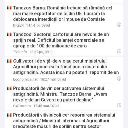
timp
Tanczos Barna: România trebuie să rămână cel
mai mare exportator de oi din UE. Lucrăm la
deblocarea interdicţiilor impuse de Comisie
Digi24
14:14 joi, 09 iul
Tanczos: Sectorul cartofului are nevoie de un
sprijin real. Deficitul balanţei comerciale se
apropie de 100 de milioane de euro
TVR Info
13:37 joi, 09 iul
Cultivatorii de viță-de-vie au cerut ministrului
Agriculturii punerea în funcțiune a sistemului
antigrindină. Acesta însă nu poate fi repornit de un
guvern demis a explicat demnitarul
Economica.net
18:27 mar, 07 iul
Producătorii de vin cer activarea sistemului
antigrindină. Ministrul Tanczos Barna: „Avem
nevoie de un Guvern cu puteri depline”
G4Food.ro
17:45 mar, 07 iul
Producătorii vitivinicoli cer repornirea sistemului
antigrindină / Ministrul interimar al Agriculturii
pregăteşte măsuri de sprijin pentru sector