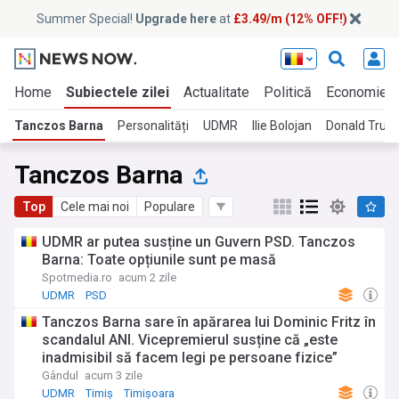
Summer Special!
Upgrade here
at
£3.49/m (12% OFF!)
Home
Subiectele zilei
Actualitate
Politică
Economie
Tanczos Barna
Personalități
UDMR
Ilie Bolojan
Donald Trum
Tanczos Barna
Top
Cele mai noi
Populare
UDMR ar putea susține un Guvern PSD. Tanczos
Barna: Toate opțiunile sunt pe masă
Spotmedia.ro
acum 2 zile
UDMR
PSD
Tanczos Barna sare în apărarea lui Dominic Fritz în
scandalul ANI. Vicepremierul susține că „este
inadmisibil să facem legi pe persoane fizice”
Gândul
acum 3 zile
UDMR
Timiș
Timișoara