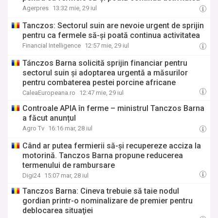
Agerpres
13:32 mie, 29 iul
Tanczos: Sectorul suin are nevoie urgent de sprijin
pentru ca fermele să-şi poată continua activitatea
Financial Intelligence
12:57 mie, 29 iul
Tánczos Barna solicită sprijin financiar pentru
sectorul suin și adoptarea urgentă a măsurilor
pentru combaterea pestei porcine africane
CaleaEuropeana.ro
12:47 mie, 29 iul
Controale APIA în ferme – ministrul Tanczos Barna
a făcut anunțul
Agro Tv
16:16 mar, 28 iul
Când ar putea fermierii să-și recupereze acciza la
motorină. Tanczos Barna propune reducerea
termenului de rambursare
Digi24
15:07 mar, 28 iul
Tanczos Barna: Cineva trebuie să taie nodul
gordian printr-o nominalizare de premier pentru
deblocarea situaţiei