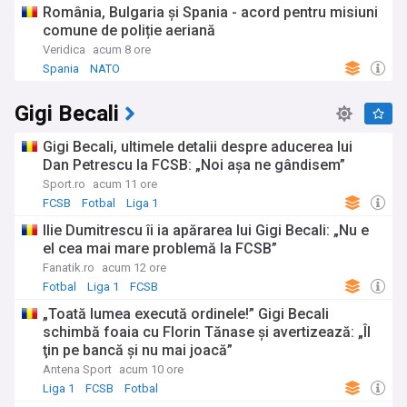
România, Bulgaria și Spania - acord pentru misiuni
comune de poliție aeriană
Veridica
acum 8 ore
Spania
NATO
Gigi Becali
Gigi Becali, ultimele detalii despre aducerea lui
Dan Petrescu la FCSB: „Noi așa ne gândisem”
Sport.ro
acum 11 ore
FCSB
Fotbal
Liga 1
Ilie Dumitrescu îi ia apărarea lui Gigi Becali: „Nu e
el cea mai mare problemă la FCSB”
Fanatik.ro
acum 12 ore
Fotbal
Liga 1
FCSB
„Toată lumea execută ordinele!” Gigi Becali
schimbă foaia cu Florin Tănase şi avertizează: „Îl
ţin pe bancă şi nu mai joacă”
Antena Sport
acum 10 ore
Liga 1
FCSB
Fotbal