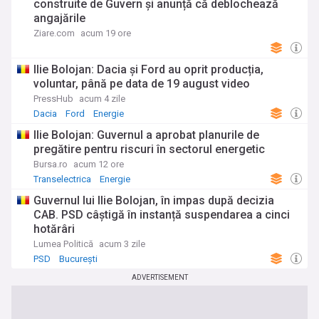
construite de Guvern și anunță că deblochează
angajările
Ziare.com
acum 19 ore
Ilie Bolojan: Dacia și Ford au oprit producția,
voluntar, până pe data de 19 august video
PressHub
acum 4 zile
Dacia
Ford
Energie
Ilie Bolojan: Guvernul a aprobat planurile de
pregătire pentru riscuri în sectorul energetic
Bursa.ro
acum 12 ore
Transelectrica
Energie
Guvernul lui Ilie Bolojan, în impas după decizia
CAB. PSD câștigă în instanță suspendarea a cinci
hotărâri
Lumea Politică
acum 3 zile
PSD
București
ADVERTISEMENT