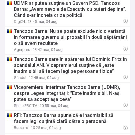
UDMR ar putea susține un Guvern PSD. Tanczos
Barna: „Avem nevoie de Executiv cu puteri depline”.
Când s-ar încheia criza politică
Digi24
13:45 mar, 04 aug
Tanczos Barna: Nu se poate exclude nicio variantă
în formarea guvernului; probabil în două săptămâni
o să avem rezultate
Agerpres
13:42 mar, 04 aug
Tanczos Barna sare în apărarea lui Dominic Fritz în
scandalul ANI. Vicepremierul susține că „este
inadmisibil să facem legi pe persoane fizice”
Gândul
12:48 mar, 04 aug
Vicepremierul interimar Tanczos Barna (UDMR),
despre Legea integrității: "Este inadmisibil. N-aş
putea să accept aşa ceva”
Știrile PRO TV
10:55 mar, 04 aug
RFI: Tanczos Barna spune că e inadmisibil să
facem legi cu ţintă clară către o persoană
Bursa.ro
10:25 mar, 04 aug