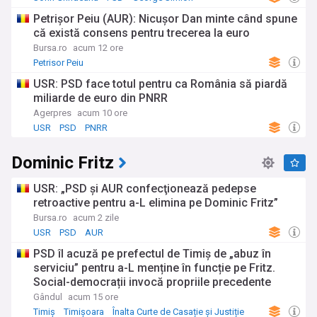
Petrişor Peiu (AUR): Nicuşor Dan minte când spune
că există consens pentru trecerea la euro
Bursa.ro
acum 12 ore
Petrisor Peiu
USR: PSD face totul pentru ca România să piardă
miliarde de euro din PNRR
Agerpres
acum 10 ore
USR
PSD
PNRR
Dominic Fritz
USR: „PSD şi AUR confecţionează pedepse
retroactive pentru a-L elimina pe Dominic Fritz”
Bursa.ro
acum 2 zile
USR
PSD
AUR
PSD îl acuză pe prefectul de Timiș de „abuz în
serviciu” pentru a-L menține în funcție pe Fritz.
Social-democrații invocă propriile precedente
Gândul
acum 15 ore
Timiș
Timișoara
Înalta Curte de Casație și Justiție