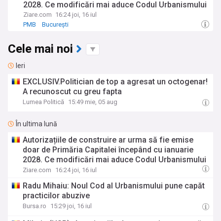
2028. Ce modificări mai aduce Codul Urbanismului
Ziare.com
16:24 joi, 16 iul
PMB
București
Cele mai noi
Ieri
EXCLUSIV.Politician de top a agresat un octogenar!
A recunoscut cu greu fapta
Lumea Politică
15:49 mie, 05 aug
În ultima lună
Autorizațiile de construire ar urma să fie emise
doar de Primăria Capitalei începând cu ianuarie
2028. Ce modificări mai aduce Codul Urbanismului
Ziare.com
16:24 joi, 16 iul
Radu Mihaiu: Noul Cod al Urbanismului pune capăt
practicilor abuzive
Bursa.ro
15:29 joi, 16 iul