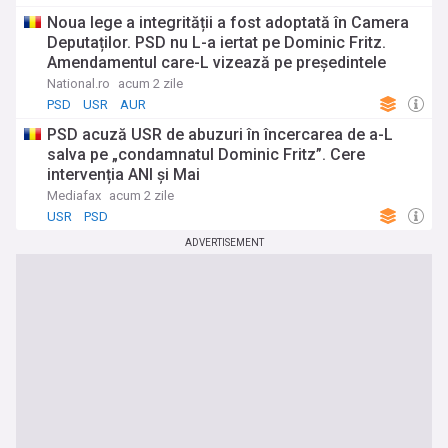
Noua lege a integrității a fost adoptată în Camera
Deputaților. PSD nu L-a iertat pe Dominic Fritz.
Amendamentul care-L vizează pe președintele
USR
National.ro
acum 2 zile
PSD
USR
AUR
PSD acuză USR de abuzuri în încercarea de a-L
salva pe „condamnatul Dominic Fritz”. Cere
intervenția ANI și Mai
Mediafax
acum 2 zile
USR
PSD
ADVERTISEMENT