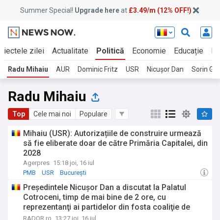
Summer Special!
Upgrade here
at
£3.49/m (12% OFF!)
biectele zilei
Actualitate
Politică
Economie
Educație
In
Radu Mihaiu
AUR
Dominic Fritz
USR
Nicușor Dan
Sorin Gr
Radu Mihaiu
Top
Cele mai noi
Populare
Mihaiu (USR): Autorizațiile de construire urmează
să fie eliberate doar de către Primăria Capitalei, din
2028
Agerpres
15:18 joi, 16 iul
PMB
USR
București
Preşedintele Nicuşor Dan a discutat la Palatul
Cotroceni, timp de mai bine de 2 ore, cu
reprezentanţi ai partidelor din fosta coaliţie de
guvernare
RADOR.ro
13:27 joi, 16 iul