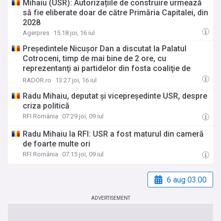
Mihaiu (USR): Autorizațiile de construire urmează
să fie eliberate doar de către Primăria Capitalei, din
2028
Agerpres
15:18 joi, 16 iul
Preşedintele Nicuşor Dan a discutat la Palatul
Cotroceni, timp de mai bine de 2 ore, cu
reprezentanţi ai partidelor din fosta coaliţie de
guvernare
RADOR.ro
13:27 joi, 16 iul
Radu Mihaiu, deputat și vicepreședinte USR, despre
criza politică
RFI România
07:29 joi, 09 iul
Radu Mihaiu la RFI: USR a fost maturul din cameră
de foarte multe ori
RFI România
07:15 joi, 09 iul
6 aug 03:00
ADVERTISEMENT