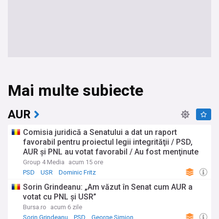
Mai multe subiecte
AUR
Comisia juridică a Senatului a dat un raport
favorabil pentru proiectul legii integrităţii / PSD,
AUR şi PNL au votat favorabil / Au fost menţinute
prevederile contestate de USR
Group 4 Media
acum 15 ore
PSD
USR
Dominic Fritz
Sorin Grindeanu: „Am văzut în Senat cum AUR a
votat cu PNL şi USR”
Bursa.ro
acum 6 zile
Sorin Grindeanu
PSD
George Simion