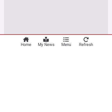
You're on our Romanian edition. Why not
Take me there
try out our US edition?
Home
My News
Menu
Refresh
USR