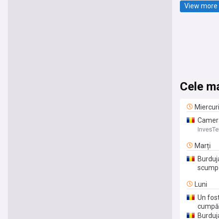
View more 
Cele ma
Miercur
Camera
cărbune
InvesTe
Marți
Burduja
scump
Luni
Un fost
cumpăr
Burduj