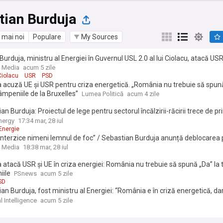
tian Burduja
 mai noi
Populare
My Sources
 Burduja, ministru al Energiei în Guvernul USL 2.0 al lui Ciolacu, atacă USR
nergiei cauzată de secetă: Când depinzi de alții și de vreme, depinzi de 
 Media
acum 5 zile
 nu trebuie să spună ”Da” la toate tâmpeniile de la Bruxelles
Ciolacu
USR
PSD
 acuză UE și USR pentru criza energetică. „România nu trebuie să spună
âmpeniile de la Bruxelles”
Lumea Politică
acum 4 zile
an Burduja: Proiectul de lege pentru sectorul încălzirii-răcirii trece de p
 din Camera Deputaților. Va debloca 800 milioane euro din PNRR
nergy
17:34 mar, 28 iul
Energie
interzice nimeni lemnul de foc” / Sebastian Burduja anunță deblocarea p
 privind sectorul încălzirii și răcirii / 800 de milioane de euro din PNRR p
 Media
18:38 mar, 28 iul
rea locuințelor
 atacă USR și UE în criza energiei: România nu trebuie să spună „Da” la 
iile
PSnews
acum 5 zile
SD
an Burduja, fost ministru al Energiei: “România e în criză energetică, da
 e de vină, ci deciziile proaste luate decenii la rând”
l Intelligence
acum 5 zile