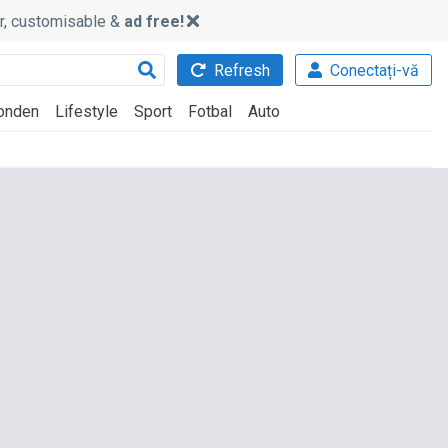
ker, customisable &
ad free!
Refresh
Conectați-vă
onden
Lifestyle
Sport
Fotbal
Auto