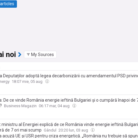
articles
i noi
My Sources
i
 Deputaților adoptă legea decarbonizării cu amendamentul PSD privin
le. Burduja: „Legea nu va fi promulgată și pune în pericol fondurile din
nergy
18:07 mie, 05 aug
: De ce vinde România energie ieftină Bulgariei şi o cumpără înapoi de 7
?
Business Magazin
06:17 mar, 04 aug
 ministru al Energiei explică de ce România vinde energie ieftină Bulgarie
ă de 7 ori mai scump
Gândul
20:20 lun, 03 aug
a acuză UE și USR pentru criza energetică. „România nu trebuie să spună