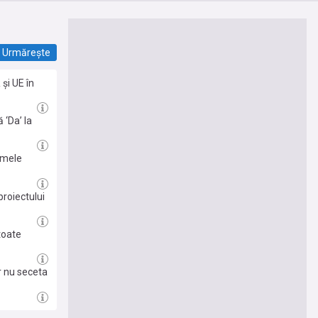
Urmărește
 și UE în
noroc /
 ‘Da’ la
rimele
roiectului
entru
toate
r nu seceta