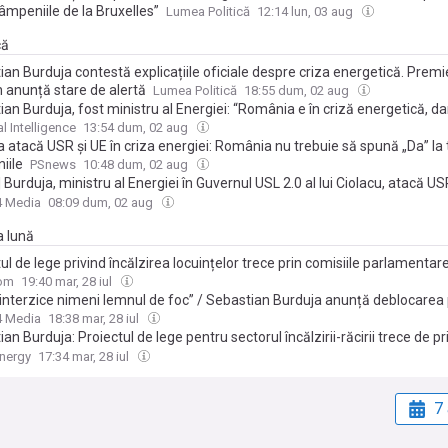
âmpeniile de la Bruxelles”
Lumea Politică
12:14 lun, 03 aug
că
an Burduja contestă explicațiile oficiale despre criza energetică. Premi
n anunță stare de alertă
Lumea Politică
18:55 dum, 02 aug
an Burduja, fost ministru al Energiei: “România e în criză energetică, da
extremă e de vină, ci deciziile proaste luate decenii la rând”
l Intelligence
13:54 dum, 02 aug
 atacă USR și UE în criza energiei: România nu trebuie să spună „Da” la
iile
PSnews
10:48 dum, 02 aug
 Burduja, ministru al Energiei în Guvernul USL 2.0 al lui Ciolacu, atacă USR
nergiei cauzată de secetă: Când depinzi de alții și de vreme, depinzi de 
4 Media
08:09 dum, 02 aug
a nu trebuie să spună ”Da” la toate tâmpeniile de la Bruxelles
a lună
ul de lege privind încălzirea locuințelor trece prin comisiile parlamentare
ice nimeni lemnul de foc, dragi români", promite deputatul Sebastian Bu
com
19:40 mar, 28 iul
 interzice nimeni lemnul de foc” / Sebastian Burduja anunță deblocarea 
 privind sectorul încălzirii și răcirii / 800 de milioane de euro din PNRR p
4 Media
18:38 mar, 28 iul
rea locuințelor
an Burduja: Proiectul de lege pentru sectorul încălzirii-răcirii trece de p
i din Camera Deputaților. Va debloca 800 milioane euro din PNRR
nergy
17:34 mar, 28 iul
7