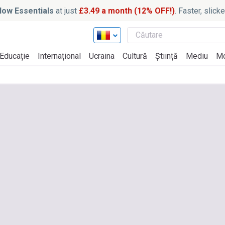
ow Essentials
at just
£3.49 a month (12% OFF!)
. Faster, slic
Educație
Internațional
Ucraina
Cultură
Știință
Mediu
M