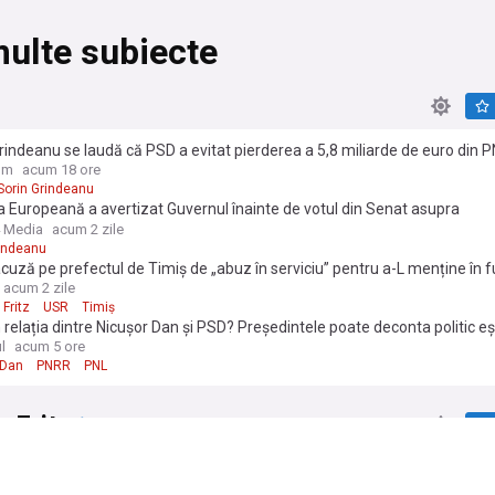
ulte subiecte
rindeanu se laudă că PSD a evitat pierderea a 5,8 miliarde de euro din P
at accesarea a 16,7 miliarde din programul SAFE
om
acum 18 ore
Sorin Grindeanu
 Europeană a avertizat Guvernul înainte de votul din Senat asupra
entelor privind decarbonizarea, susține ministrul interimar al Investiţii
 Media
acum 2 zile
Pîslaru
rindeanu
acuză pe prefectul de Timiș de „abuz în serviciu” pentru a-L menține în f
Social-democrații invocă propriile precedente
acum 2 zile
Fritz
USR
Timiș
în relația dintre Nicușor Dan și PSD? Președintele poate deconta politic e
erilor pentru PNRR
l
acum 5 ore
 Dan
PNRR
PNL
 Fritz
otează pentru Legea ANI în Comisia de Administrație din Senat. Ame
 vizează și pe Dominic Fritz merge mai departe
acum 2 zile