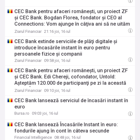
CEC Bank pentru afaceri româneşti, un proiect ZF
şi CEC Bank. Bogdan Florea, fondator şi CEO al
Connections: Vom ajunge în câţiva ani să ne uităm
cu admiraţie la digitalizarea Republicii Moldova, în
Ziarul Financiar
21:16 joi, 16 iul
timp ce România tot pariază pe lohn în IT
CEC Bank extinde serviciile de plăţi digitale şi
introduce încasările instant în euro pentru
persoanele fizice şi companii
Ziarul Financiar
09:58 joi, 16 iul
CEC Bank pentru afaceri româneşti, un proiect ZF
şi CEC Bank. Edi Chereji, cofondator, Untold:
Aşteptăm 120.000 de participanţi pe zi la această
ediţie. În cinci ani vrem să devenim unicorn, cu 20
Ziarul Financiar
09:10 joi, 16 iul
de megafestivaluri
CEC Bank lansează serviciul de încasări instant în
euro
Bursa.ro
09:03 joi, 16 iul
CEC Bank lansează Încasările Instant în euro:
fondurile ajung în cont în câteva secunde
Financial Intelligence
08:48 joi, 16 iul