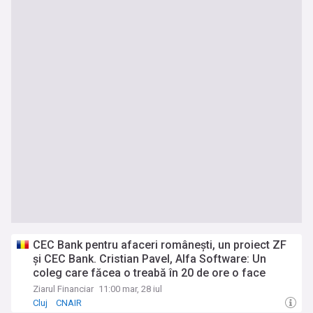
CEC Bank pentru afaceri româneşti, un proiect ZF
şi CEC Bank. Cristian Pavel, Alfa Software: Un
coleg care făcea o treabă în 20 de ore o face
acum, cu AI, în 3-4 ore. Am închis iunie cu o
Ziarul Financiar
11:00 mar, 28 iul
creştere de 18% faţă de anul trecut
Cluj
CNAIR