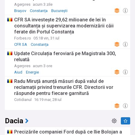
Agerpres
acum 3 zile
Brașov
Constanța
București
CFR SA investește 29,62 milioane de lei în
consultanța și supervizarea modernizării căii
ferate din Portul Constanța
Forbes.ro
05:18 vin, 31 iul
CFR SA
Constanța
Update Circulația feroviară pe Magistrala 300,
reluată
Agerpres
acum 3 ore
Aiud
Energie
Radu Miruță anunță măsuri după valul de
reclamații privind trenurile CFR. Directorii vor
răspunde pentru fiecare garnitură
Cotidianul
16:19 mar, 28 iul
Dacia
Precizările companiei Ford după ce Ilie Bolojan a