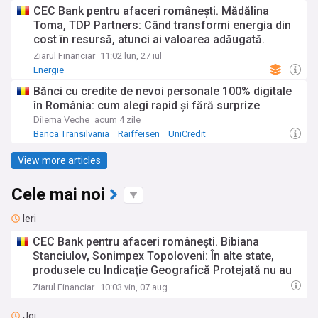
CEC Bank pentru afaceri româneşti. Mădălina
Toma, TDP Partners: Când transformi energia din
cost în resursă, atunci ai valoarea adăugată.
Aceasta cred că înseamnă maturizarea pieţei de
Ziarul Financiar
11:02 lun, 27 iul
energie şi direcţia corectă de dezvoltare
Energie
Bănci cu credite de nevoi personale 100% digitale
în România: cum alegi rapid și fără surprize
Dilema Veche
acum 4 zile
Banca Transilvania
Raiffeisen
UniCredit
View more articles
Cele mai noi
Ieri
CEC Bank pentru afaceri româneşti. Bibiana
Stanciulov, Sonimpex Topoloveni: În alte state,
produsele cu Indicaţie Geografică Protejată nu au
acelaşi TVA cu restul. Desfiinţarea clasei de mijloc
Ziarul Financiar
10:03 vin, 07 aug
a început cu dispariţia şcolilor profesionale. Am fi
o ţară de milionari dacă statul ar face 50% din ce
Joi