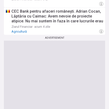
a început cu dispariţia şcolilor profesionale. Am fi
o ţară de milionari dacă statul ar face 50% din ce
CEC Bank pentru afaceri româneşti. Adrian Cocan,
trebuie legal să facă
Lăptăria cu Caimac: Avem nevoie de proiecte
atipice. Nu mai suntem în faza în care lucrurile erau
atât de simple încât puteau fi dezvoltate de o
Ziarul Financiar
acum 4 zile
singură autoritate. Avem nevoie pentru a creşte de
Agricultură
Agricultură, Mediu şi Energie la aceeaşi masă, iar
ADVERTISEMENT
asta complică lucrurile