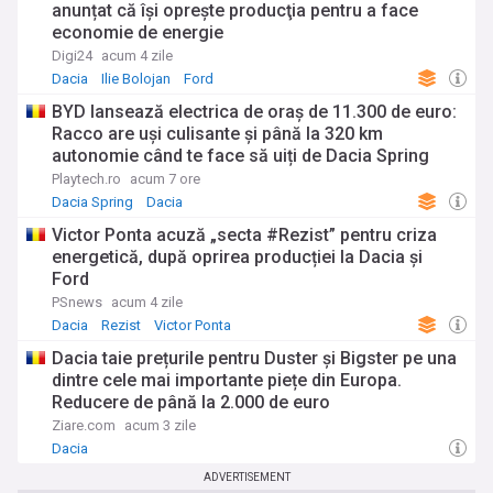
anunțat că își oprește producţia pentru a face
economie de energie
Digi24
acum 4 zile
Dacia
Ilie Bolojan
Ford
BYD lansează electrica de oraș de 11.300 de euro:
Racco are uși culisante și până la 320 km
autonomie când te face să uiți de Dacia Spring
Playtech.ro
acum 7 ore
Dacia Spring
Dacia
Victor Ponta acuză „secta #Rezist” pentru criza
energetică, după oprirea producției la Dacia și
Ford
PSnews
acum 4 zile
Dacia
Rezist
Victor Ponta
Dacia taie prețurile pentru Duster și Bigster pe una
dintre cele mai importante piețe din Europa.
Reducere de până la 2.000 de euro
Ziare.com
acum 3 zile
Dacia
ADVERTISEMENT