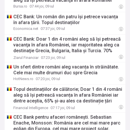
aleg să îşi petreacă vacanţa în afara României
Bursa.ro
07:44 joi, 09 iul
CEC Bank: Un român din patru își petrece vacanța
în afara țării. Topul destinațiilor
Economica.net
07:37 joi, 09 iul
CEC Bank: Doar 1 din 4 români aleg să îşi petreacă
vacanţa în afara României, iar majoritatea aleg ca
destinaţie Grecia, Bulgaria, Italia şi Turcia. 70%
dintre respondenţi pun bani deoparte pe parcursul
Ziarul Financiar
07:23 joi, 09 iul
anului pentru concedii
Un sfert dintre români aleg vacanța în străinătate.
Cele mai multe drumuri duc spre Grecia
HotNews.ro
07:20 joi, 09 iul
Topul destinațiilor de călătorie; Doar 1 din 4 români
aleg să își petreacă vacanța în afara României iar
dintre aceștia, 65% și-au ales ca destinație țări
precum Grecia, Bulgaria, Italia și Turcia (sondaj
Financial Intelligence
07:17 joi, 09 iul
CEC)
CEC Bank pentru afaceri româneşti. Sebastian
Enache, Monsson: România are cel mai mare parc
eolian din Europa, cel mai mare proiect solar,