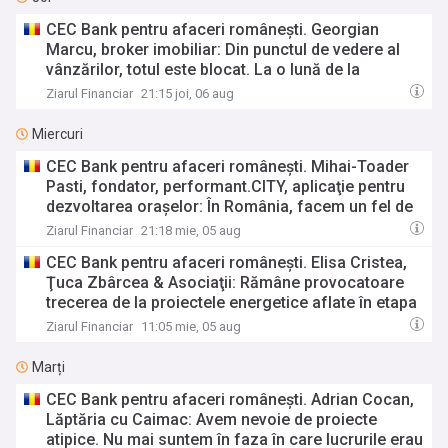
trebuie legal să facă
CEC Bank pentru afaceri româneşti. Georgian
Marcu, broker imobiliar: Din punctul de vedere al
vânzărilor, totul este blocat. La o lună de la
căderea ANCPI, piaţa rezidenţială stă pe loc
Ziarul Financiar
21:15 joi, 06 aug
Miercuri
CEC Bank pentru afaceri româneşti. Mihai-Toader
Pasti, fondator, performant.CITY, aplicaţie pentru
dezvoltarea oraşelor: În România, facem un fel de
administraţie a oraşelor fără GPS, pe bază de
Ziarul Financiar
21:18 mie, 05 aug
busolă şi nici busola nu este sincronizată. Dar
CEC Bank pentru afaceri româneşti. Elisa Cristea,
această complexitate este un plus pentru o soluţie
Ţuca Zbârcea & Asociaţii: Rămâne provocatoare
ca a noastră
trecerea de la proiectele energetice aflate în etapa
de dezvoltare la puneri în funcţiune. Traseul este în
Ziarul Financiar
11:05 mie, 05 aug
continuare anevoios
Marți
CEC Bank pentru afaceri româneşti. Adrian Cocan,
Lăptăria cu Caimac: Avem nevoie de proiecte
atipice. Nu mai suntem în faza în care lucrurile erau