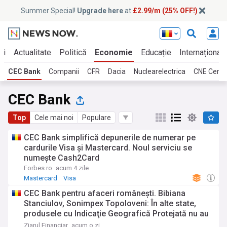
Summer Special!
Upgrade here
at
£2.99/m (25% OFF!)
ei
Actualitate
Politică
Economie
Educație
Internațional
CEC Bank
Companii
CFR
Dacia
Nuclearelectrica
CNE Cern
CEC Bank
Top
Cele mai noi
Populare
CEC Bank simplifică depunerile de numerar pe
cardurile Visa și Mastercard. Noul serviciu se
numește Cash2Card
Forbes.ro
acum 4 zile
Mastercard
Visa
CEC Bank pentru afaceri româneşti. Bibiana
Stanciulov, Sonimpex Topoloveni: În alte state,
produsele cu Indicaţie Geografică Protejată nu au
acelaşi TVA cu restul. Desfiinţarea clasei de mijloc
Ziarul Financiar
acum o zi