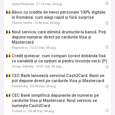
atât de simple încât puteau fi dezvoltate de o
Ziarul Financiar
21:19 mar, 04 aug
singură autoritate. Avem nevoie pentru a creşte de
Bănci cu credite de nevoi personale 100% digitale
Agricultură, Mediu şi Energie la aceeaşi masă, iar
în România: cum alegi rapid și fără surprize
asta complică lucrurile
Dilema Veche
10:46 mar, 04 aug
Noul serviciu care elimină drumurile la bancă. Poți
depune numerar direct pe cardurile Visa și
Mastercard
Playtech.ro
10:25 mar, 04 aug
Credit ipotecar: cum compari corect dobânda fixă
vs variabilă și ce opțiuni ai pentru locuințe verzi (P)
Group 4 Media
10:01 mar, 04 aug
CEC Bank lansează serviciul Cash2Card: Banii se
pot depune direct pe cardurile Visa și Mastercard
Revista Biz
09:49 mar, 04 aug
CEC Bank simplifică depunerile de numerar pe
cardurile Visa și Mastercard. Noul serviciu se
numește Cash2Card
Forbes.ro
09:48 mar, 04 aug