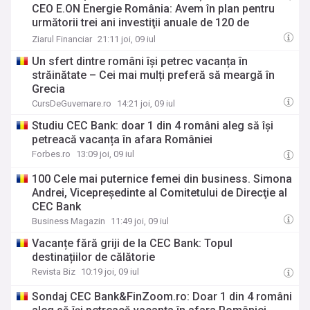
CEO E.ON Energie România: Avem în plan pentru
următorii trei ani investiţii anuale de 120 de
milioane de euro. Vedem că apare categoria de
Ziarul Financiar
21:11 joi, 09 iul
superprosumatori, acei prosumatori care folosesc
Un sfert dintre români își petrec vacanța în
cât mai mult din producţie pentru consumul propriu
străinătate – Cei mai mulți preferă să meargă în
Grecia
CursDeGuvernare.ro
14:21 joi, 09 iul
Studiu CEC Bank: doar 1 din 4 români aleg să își
petreacă vacanța în afara României
Forbes.ro
13:09 joi, 09 iul
100 Cele mai puternice femei din business. Simona
Andrei, Vicepreşedinte al Comitetului de Direcţie al
CEC Bank
Business Magazin
11:49 joi, 09 iul
Vacanțe fără griji de la CEC Bank: Topul
destinațiilor de călătorie
Revista Biz
10:19 joi, 09 iul
Sondaj CEC Bank&FinZoom.ro: Doar 1 din 4 români