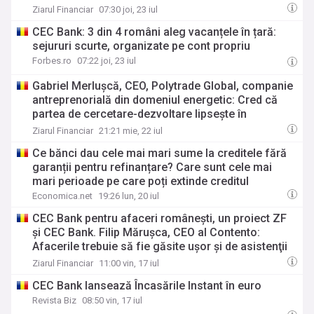
receptor, aşa cum suntem noi. De la 20 de
Ziarul Financiar
07:30 joi, 23 iul
parteneri, am ajuns într-un an la 96. Am devenit un
CEC Bank: 3 din 4 români aleg vacanțele în țară:
hub, nu suntem doar o cămară
sejururi scurte, organizate pe cont propriu
Forbes.ro
07:22 joi, 23 iul
Gabriel Merluşcă, CEO, Polytrade Global, companie
antreprenorială din domeniul energetic: Cred că
partea de cercetare-dezvoltare lipseşte în
România, în timp ce în majoritatea statelor
Ziarul Financiar
21:21 mie, 22 iul
dezvoltate se alocă bugete mari pentru acest
Ce bănci dau cele mai mari sume la creditele fără
segment. Ne dorim să scriem o poveste
garanții pentru refinanțare? Care sunt cele mai
românească de succes
mari perioade pe care poți extinde creditul
Economica.net
19:26 lun, 20 iul
CEC Bank pentru afaceri româneşti, un proiect ZF
şi CEC Bank. Filip Măruşca, CEO al Contento:
Afacerile trebuie să fie găsite uşor şi de asistenţii
AI, nu doar pe Google. Ţintim Germania şi Elveţia
Ziarul Financiar
11:00 vin, 17 iul
pentru expansiune
CEC Bank lansează Încasările Instant în euro
Revista Biz
08:50 vin, 17 iul