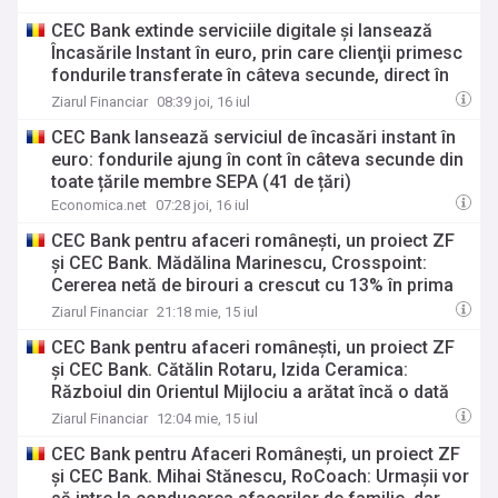
CEC Bank extinde serviciile digitale şi lansează
Încasările Instant în euro, prin care clienţii primesc
fondurile transferate în câteva secunde, direct în
conturile curente în euro
Ziarul Financiar
08:39 joi, 16 iul
CEC Bank lansează serviciul de încasări instant în
euro: fondurile ajung în cont în câteva secunde din
toate țările membre SEPA (41 de țări)
Economica.net
07:28 joi, 16 iul
CEC Bank pentru afaceri româneşti, un proiect ZF
şi CEC Bank. Mădălina Marinescu, Crosspoint:
Cererea netă de birouri a crescut cu 13% în prima
jumătate a anului, la 71.000 mp. IT&C-ul, chiar dacă
Ziarul Financiar
21:18 mie, 15 iul
suferă, a fost tot el motorul pieţei
CEC Bank pentru afaceri româneşti, un proiect ZF
şi CEC Bank. Cătălin Rotaru, Izida Ceramica:
Războiul din Orientul Mijlociu a arătat încă o dată
cât de vulnerabile sunt lanţurile lungi de
Ziarul Financiar
12:04 mie, 15 iul
aprovizionare
CEC Bank pentru Afaceri Româneşti, un proiect ZF
şi CEC Bank. Mihai Stănescu, RoCoach: Urmaşii vor