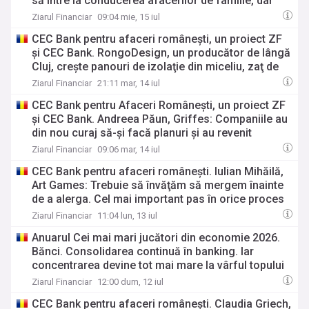
să intre la conducerea afacerilor de familie, dar
fondatorii nu sunt pregătiţi să le lase cârma.
Ziarul Financiar
09:04 mie, 15 iul
Fondatorii continuă să concentreze atât deciziile
CEC Bank pentru afaceri româneşti, un proiect ZF
strategice, cât şi pe cele operaţionale, ceea ce
şi CEC Bank. RongoDesign, un producător de lângă
încetineşte dezvoltarea companiilor
Cluj, creşte panouri de izolaţie din miceliu, zaţ de
cafea şi reziduuri agricole şi trece la
Ziarul Financiar
21:11 mar, 14 iul
industrializare. „Ne dorim să arătăm că şi în
CEC Bank pentru Afaceri Româneşti, un proiect ZF
România se poate face inovare cu aplicabilitate
şi CEC Bank. Andreea Păun, Griffes: Companiile au
imediată“
din nou curaj să-şi facă planuri şi au revenit
preînchirierile, dar după 2029 nu avem în pipeline
Ziarul Financiar
09:06 mar, 14 iul
noi clădiri de birouri
CEC Bank pentru afaceri româneşti. Iulian Mihăilă,
Art Games: Trebuie să învăţăm să mergem înainte
de a alerga. Cel mai important pas în orice proces
de digitalizare este analiza proceselor
Ziarul Financiar
11:04 lun, 13 iul
Anuarul Cei mai mari jucători din economie 2026.
Bănci. Consolidarea continuă în banking. Iar
concentrarea devine tot mai mare la vârful topului
băncilor mari
Ziarul Financiar
12:00 dum, 12 iul
CEC Bank pentru afaceri româneşti. Claudia Griech,