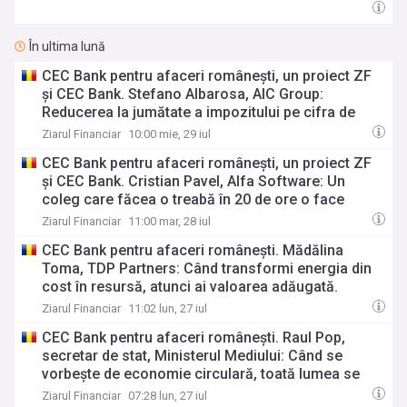
În ultima lună
CEC Bank pentru afaceri româneşti, un proiect ZF
şi CEC Bank. Stefano Albarosa, AIC Group:
Reducerea la jumătate a impozitului pe cifra de
afaceri ne-a eliberat bugetul de investiţii. Am
Ziarul Financiar
10:00 mie, 29 iul
început din nou să construim: dublăm service-ul
CEC Bank pentru afaceri româneşti, un proiect ZF
din Ploieşti şi ridicăm unul la Arad
şi CEC Bank. Cristian Pavel, Alfa Software: Un
coleg care făcea o treabă în 20 de ore o face
acum, cu AI, în 3-4 ore. Am închis iunie cu o
Ziarul Financiar
11:00 mar, 28 iul
creştere de 18% faţă de anul trecut
CEC Bank pentru afaceri româneşti. Mădălina
Toma, TDP Partners: Când transformi energia din
cost în resursă, atunci ai valoarea adăugată.
Aceasta cred că înseamnă maturizarea pieţei de
Ziarul Financiar
11:02 lun, 27 iul
energie şi direcţia corectă de dezvoltare
CEC Bank pentru afaceri româneşti. Raul Pop,
secretar de stat, Ministerul Mediului: Când se
vorbeşte de economie circulară, toată lumea se
gândeşte la reciclare. Aceasta este de fapt ultima
Ziarul Financiar
07:28 lun, 27 iul