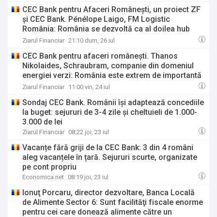
verigă, ultima speranţă. Economia circulară
CEC Bank pentru Afaceri Româneşti, un proiect ZF
înseamnă în primul rând reutilizare
şi CEC Bank. Pénélope Laigo, FM Logistic
România: România se dezvoltă ca al doilea hub
logistic al Europei, complementar Poloniei. Ţinta
Ziarul Financiar
21:10 dum, 26 iul
noastră este de 150.000 de metri pătraţi
CEC Bank pentru afaceri româneşti. Thanos
Nikolaides, Schraubram, companie din domeniul
energiei verzi: România este extrem de importantă
pentru noi, este o piaţă în creştere şi va fi în
Ziarul Financiar
11:00 vin, 24 iul
creştere. Suntem bine primiţi aici
Sondaj CEC Bank. Românii îşi adaptează concediile
la buget: sejururi de 3-4 zile şi cheltuieli de 1.000-
3.000 de lei
Ziarul Financiar
08:22 joi, 23 iul
Vacanțe fără griji de la CEC Bank: 3 din 4 români
aleg vacanțele în țară. Sejururi scurte, organizate
pe cont propriu
Economica.net
08:19 joi, 23 iul
Ionuţ Porcaru, director dezvoltare, Banca Locală
de Alimente Sector 6: Sunt facilităţi fiscale enorme
pentru cei care donează alimente către un