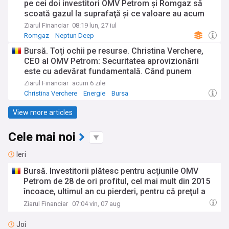
pe cei doi investitori OMV Petrom şi Romgaz să
scoată gazul la suprafaţă şi ce valoare au acum
cele 100 mld. metri cubi? Cele 100 miliarde de metri
Ziarul Financiar
08:19 lun, 27 iul
cubi din Neptun Deep ar putea fi evaluate la circa
Romgaz
Neptun Deep
65 de miliarde de euro, o estimare a ZF.
Bursă. Toţi ochii pe resurse. Christina Verchere,
CEO al OMV Petrom: Securitatea aprovizionării
este cu adevărat fundamentală. Când punem
măsuri în aplicare, trebuie să fim siguri că sunt
Ziarul Financiar
acum 6 zile
pentru a ne asigura accesul la resurse. Suntem
Christina Verchere
Energie
Bursa
importatori, iar acest lucru este foarte important
View more articles
Cele mai noi
Ieri
Bursă. Investitorii plătesc pentru acţiunile OMV
Petrom de 28 de ori profitul, cel mai mult din 2015
încoace, ultimul an cu pierderi, pentru că preţul a
crescut, dar profitul nu a ţinut pasul. Ce spun
Ziarul Financiar
07:04 vin, 07 aug
analiştii
Joi