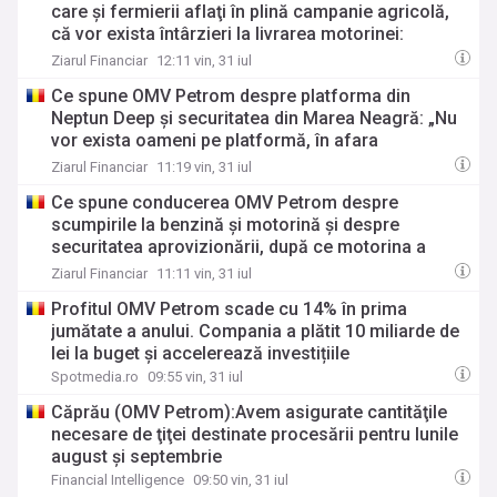
care şi fermierii aflaţi în plină campanie agricolă,
că vor exista întârzieri la livrarea motorinei:
Vânzările accelerate din depozite depăşesc
Ziarul Financiar
12:11 vin, 31 iul
capacitatea de reaprovizionare. Compania promite
Ce spune OMV Petrom despre platforma din
doar volumul minim din contract, „în limita
Neptun Deep şi securitatea din Marea Neagră: „Nu
stocurilor disponibile"
vor exista oameni pe platformă, în afara
momentelor de intervenţie"
Ziarul Financiar
11:19 vin, 31 iul
Ce spune conducerea OMV Petrom despre
scumpirile la benzină şi motorină şi despre
securitatea aprovizionării, după ce motorina a
trecut de 10 lei pe litru
Ziarul Financiar
11:11 vin, 31 iul
Profitul OMV Petrom scade cu 14% în prima
jumătate a anului. Compania a plătit 10 miliarde de
lei la buget și accelerează investițiile
Spotmedia.ro
09:55 vin, 31 iul
Căprău (OMV Petrom):Avem asigurate cantităţile
necesare de ţiţei destinate procesării pentru lunile
august şi septembrie
Financial Intelligence
09:50 vin, 31 iul