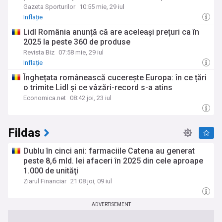
Gazeta Sporturilor
10:55 mie, 29 iul
Inflație
Lidl România anunță că are aceleași prețuri ca în
2025 la peste 360 de produse
Revista Biz
07:58 mie, 29 iul
Inflație
Înghețata românească cucerește Europa: în ce țări
o trimite Lidl și ce vâzări-record s-a atins
Economica.net
08:42 joi, 23 iul
Fildas
Dublu în cinci ani: farmaciile Catena au generat
peste 8,6 mld. lei afaceri în 2025 din cele aproape
1.000 de unităţi
Ziarul Financiar
21:08 joi, 09 iul
ADVERTISEMENT