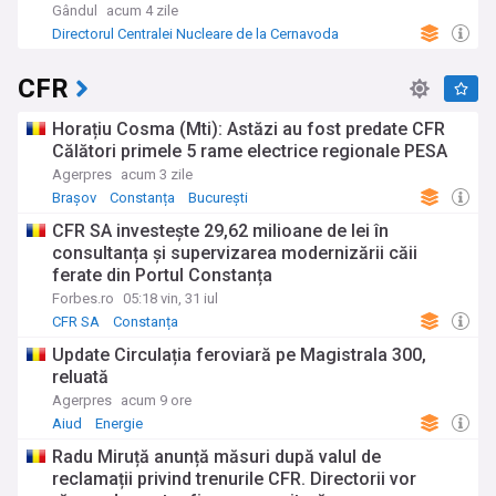
Gândul
acum 4 zile
Directorul Centralei Nucleare de la Cernavoda
CFR
Horațiu Cosma (Mti): Astăzi au fost predate CFR
Călători primele 5 rame electrice regionale PESA
Agerpres
acum 3 zile
Brașov
Constanța
București
CFR SA investește 29,62 milioane de lei în
consultanța și supervizarea modernizării căii
ferate din Portul Constanța
Forbes.ro
05:18 vin, 31 iul
CFR SA
Constanța
Update Circulația feroviară pe Magistrala 300,
reluată
Agerpres
acum 9 ore
Aiud
Energie
Radu Miruță anunță măsuri după valul de
reclamații privind trenurile CFR. Directorii vor