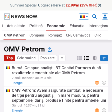
Summer Special!
Upgrade here
at
£2.99/m (25% OFF!)
ei
Actualitate
Politică
Economie
Educație
Internațional
OMV Petrom
Companii
Romgaz
CNE Cernavodă
CFR
OMV Petrom
Top
Cele mai noi
Populare
Bursă. Ce spun analiştii BT Capital Partners după
rezultatele semestriale ale OMV Petrom
Ziarul Financiar
acum 3 zile
Energie
OMV Petrom: Avem asigurate cantitățile necesare
de țiței pentru august și, în mare măsură, pentru
septembrie, dar și produse finite pentru ambele luni
Gândul
16:37 vin, 31 iul
Energie