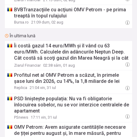
BVBTranzacţiile cu acţiuni OMV Petrom - pe prima
treaptă în topul rulajului
Bursa.ro
21:09 dum, 02 aug
În ultima lună
Îi costă gazul 14 euro/MWh şi îl vând cu 63
euro/MWh. Calculele din adâncurile Neptun Deep.
Cât costă să scoţi gazul din Marea Neagră şi la cât
îl preţuieşte piaţa
Ziarul Financiar
02:38 sâm, 01 aug
Profitul net al OMV Petrom a scăzut, în primele
şase luni din 2026, cu 14%, la 1,8 miliarde de lei
Replica
21:04 vin, 31 iul
PSD liniștește populația: Nu va fi obligatorie
înlocuirea sobelor, nu se vor interzice centralele de
apartament
PSnews
17:11 vin, 31 iul
OMV Petrom: Avem asigurate cantitățile necesare
de țiței pentru august și, în mare măsură, pentru