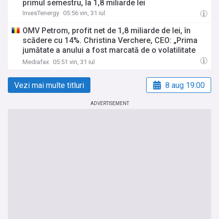
primul semestru, la 1,8 miliarde lei
InvesTenergy
05:56 vin, 31 iul
OMV Petrom, profit net de 1,8 miliarde de lei, în
scădere cu 14%. Christina Verchere, CEO: „Prima
jumătate a anului a fost marcată de o volatilitate
semnificativă a prețurilor”
Mediafax
05:51 vin, 31 iul
Vezi mai multe titluri
8 aug 19:00
ADVERTISEMENT