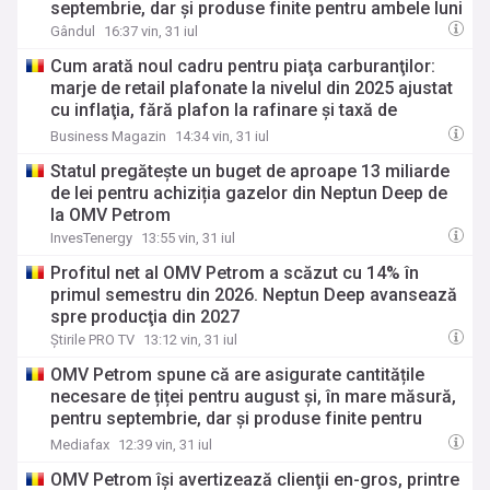
septembrie, dar și produse finite pentru ambele luni
Gândul
16:37 vin, 31 iul
Cum arată noul cadru pentru piaţa carburanţilor:
marje de retail plafonate la nivelul din 2025 ajustat
cu inflaţia, fără plafon la rafinare şi taxă de
solidaritate calculată progresiv. Ce spune OMV
Business Magazin
14:34 vin, 31 iul
Petrom
Statul pregătește un buget de aproape 13 miliarde
de lei pentru achiziția gazelor din Neptun Deep de
la OMV Petrom
InvesTenergy
13:55 vin, 31 iul
Profitul net al OMV Petrom a scăzut cu 14% în
primul semestru din 2026. Neptun Deep avansează
spre producţia din 2027
Știrile PRO TV
13:12 vin, 31 iul
OMV Petrom spune că are asigurate cantitățile
necesare de țiței pentru august și, în mare măsură,
pentru septembrie, dar și produse finite pentru
ambele luni
Mediafax
12:39 vin, 31 iul
OMV Petrom îşi avertizează clienţii en-gros, printre