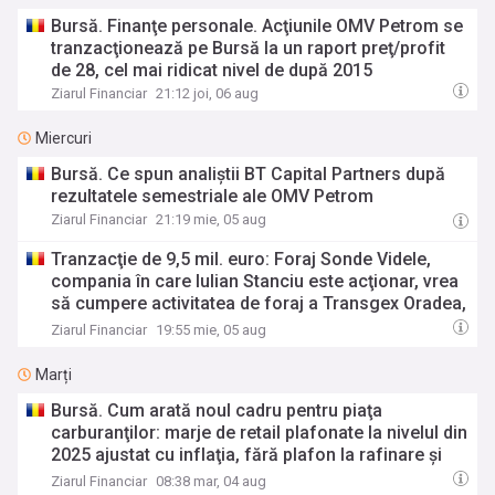
Bursă. Finanţe personale. Acţiunile OMV Petrom se
tranzacţionează pe Bursă la un raport preţ/profit
de 28, cel mai ridicat nivel de după 2015
Ziarul Financiar
21:12 joi, 06 aug
Miercuri
Bursă. Ce spun analiştii BT Capital Partners după
rezultatele semestriale ale OMV Petrom
Ziarul Financiar
21:19 mie, 05 aug
Tranzacţie de 9,5 mil. euro: Foraj Sonde Videle,
compania în care Iulian Stanciu este acţionar, vrea
să cumpere activitatea de foraj a Transgex Oradea,
cu 46 de angajaţi şi contractele Romgaz şi OMV
Ziarul Financiar
19:55 mie, 05 aug
Petrom
Marți
Bursă. Cum arată noul cadru pentru piaţa
carburanţilor: marje de retail plafonate la nivelul din
2025 ajustat cu inflaţia, fără plafon la rafinare şi
taxă de solidaritate calculată progresiv. Ce spune
Ziarul Financiar
08:38 mar, 04 aug