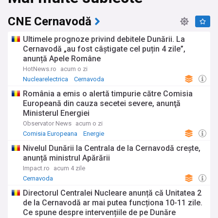
CNE Cernavodă
Ultimele prognoze privind debitele Dunării. La
Cernavodă „au fost câștigate cel puțin 4 zile”,
anunță Apele Române
HotNews.ro
acum o zi
Nuclearelectrica
Cernavoda
România a emis o alertă timpurie către Comisia
Europeană din cauza secetei severe, anunţă
Ministerul Energiei
Observator News
acum o zi
Comisia Europeana
Energie
Nivelul Dunării la Centrala de la Cernavodă crește,
anunță ministrul Apărării
Impact.ro
acum 4 zile
Cernavoda
Directorul Centralei Nucleare anunță că Unitatea 2
de la Cernavodă ar mai putea funcționa 10-11 zile.
Ce spune despre intervențiile de pe Dunăre