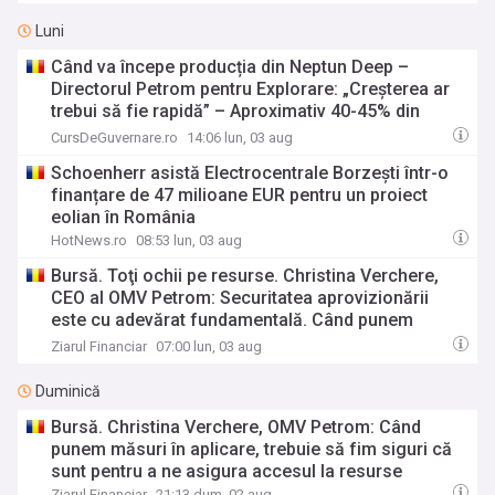
OMV Petrom
Luni
Când va începe producția din Neptun Deep –
Directorul Petrom pentru Explorare: „Creșterea ar
trebui să fie rapidă” – Aproximativ 40-45% din
țițeiul rafinat acum la Petrobrazi este din import
CursDeGuvernare.ro
14:06 lun, 03 aug
Schoenherr asistă Electrocentrale Borzești într-o
finanțare de 47 milioane EUR pentru un proiect
eolian în România
HotNews.ro
08:53 lun, 03 aug
Bursă. Toţi ochii pe resurse. Christina Verchere,
CEO al OMV Petrom: Securitatea aprovizionării
este cu adevărat fundamentală. Când punem
măsuri în aplicare, trebuie să fim siguri că sunt
Ziarul Financiar
07:00 lun, 03 aug
pentru a ne asigura accesul la resurse. Suntem
importatori, iar acest lucru este foarte important
Duminică
Bursă. Christina Verchere, OMV Petrom: Când
punem măsuri în aplicare, trebuie să fim siguri că
sunt pentru a ne asigura accesul la resurse
Ziarul Financiar
21:13 dum, 02 aug