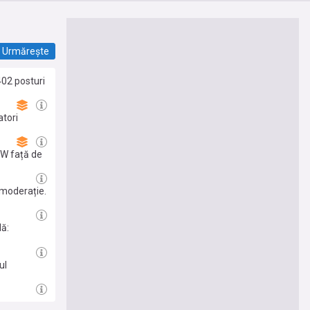
Urmărește
402 posturi
tori
MW față de
 moderație.
lă:
 a fost
ul