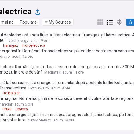
electrica
 mai noi
Populare
My Sources
l deblochează angajările la Transelectrica, Transgaz și Hidroelectrica: 
te
InvesTenergy
acum 9 ore
Transgaz
Hidroelectrica
nergetică în România: Transelectrica va putea deconecta marii consuma
iali, dacă e nevoie. Populația și spitalele nu vor fi afectate
dia.ro
acum 12 ore
ectrica: Românii și-au redus consumul de energie cu aproximativ 300 
gnozat, în orele de vârf
Mediafax
acum 11 ore
rătat consumul de energie al românilor după apelurile lui Ilie Bolojan la
Transelectrica
HotNews.ro
acum 8 ore
Ilie Bolojan
 imaginar, România, plină de resurse, a devenit o vulnerabilitate regiona
 trebuia să aibă în centrale pe gaz 4.000 MW anul acesta. Dar nimic nu
inanciar
acum 6 ore
at, iar acum guvernul a ajuns la etapa de închis fabrici în lipsa energiei
PNRR
Craiova
l de energie al țării, mai mic decât prognozele Transelectrica, pe fond
ilor voluntare
NewMoney.ro
acum 18 ore