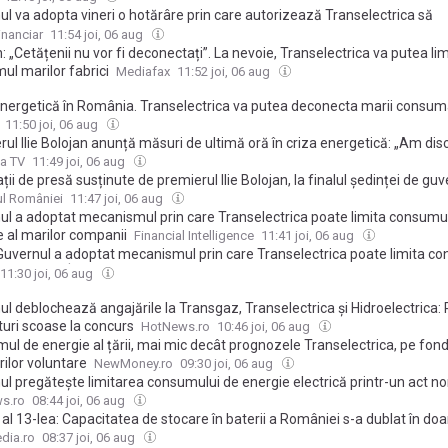
l va adopta vineri o hotărâre prin care autorizează Transelectrica să
teze mari consumatori industriali de la sistemul energetic naţional în 
inanciar
11:54 joi, 06 aug
i de criză
: „Cetățenii nu vor fi deconectați”. La nevoie, Transelectrica va putea lim
ul marilor fabrici
Mediafax
11:52 joi, 06 aug
energetică în România. Transelectrica va putea deconecta marii consum
iali, în caz de nevoie, cu o notificare prealabilă de 24 de ore. Populația și
11:50 joi, 06 aug
fi afectate. Guvernul a aprobat un plan de pregătire pentru riscuri de de
ul Ilie Bolojan anunță măsuri de ultimă oră în criza energetică: „Am dis
 și cazul secetei extreme. Premierul Bolojan spune că situația ar mai p
cinii noștri pentru a putea asigura importul de electricitate în orele de se
a TV
11:49 joi, 06 aug
uă săptămâni.
ăm 4.000 MW din Ungaria, Serbia, Ucraina, Bulgaria”
ții de presă susținute de premierul Ilie Bolojan, la finalul ședinței de gu
ul României
11:47 joi, 06 aug
ul a adoptat mecanismul prin care Transelectrica poate limita consumu
e al marilor companii
Financial Intelligence
11:41 joi, 06 aug
Guvernul a adoptat mecanismul prin care Transelectrica poate limita c
 companii. În ce condiții se poate aplica
11:30 joi, 06 aug
l deblochează angajările la Transgaz, Transelectrica și Hidroelectrica:
turi scoase la concurs
HotNews.ro
10:46 joi, 06 aug
ul de energie al țării, mai mic decât prognozele Transelectrica, pe fond
ilor voluntare
NewMoney.ro
09:30 joi, 06 aug
ul pregătește limitarea consumului de energie electrică printr-un act n
s.ro
08:44 joi, 06 aug
al 13-lea: Capacitatea de stocare în baterii a României s-a dublat în doar
iile sunt critice în situații de criză energetică precum cea actuală
dia.ro
08:37 joi, 06 aug