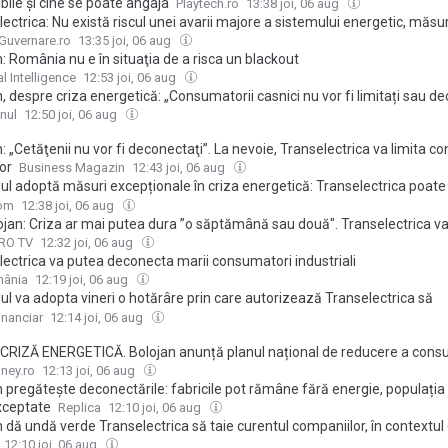
bile și cine se poate angaja
Playtech.ro
13:38 joi, 06 aug
ectrica: Nu există riscul unei avarii majore a sistemului energetic, măsur
are de reducere a consumului și-au demonstrat eficiența – Dispecerul
Guvernare.ro
13:35 joi, 06 aug
rizează permanent echilibrul producție-consum și valorifică la maxim
: România nu e în situaţia de a risca un blackout
rile
l Intelligence
12:53 joi, 06 aug
, despre criza energetică: „Consumatorii casnici nu vor fi limitați sau de
ul pregătește restricții doar pentru marii consumatori (VIDEO)
nul
12:50 joi, 06 aug
: „Cetăţenii nu vor fi deconectaţi”. La nevoie, Transelectrica va limita 
lor
Business Magazin
12:43 joi, 06 aug
ul adoptă măsuri excepționale în criza energetică: Transelectrica poate
cta marii consumatori de la rețeaua de energie. Ce se întâmplă cu con
com
12:38 joi, 06 aug
lojan: Criza ar mai putea dura ”o săptămână sau două". Transelectrica v
cta marii consumatori de energie
PRO TV
12:32 joi, 06 aug
lectrica va putea deconecta marii consumatori industriali
mânia
12:19 joi, 06 aug
l va adopta vineri o hotărâre prin care autorizează Transelectrica să
teze mari consumatori industriali de la sistemul energetic naţional în 
inanciar
12:14 joi, 06 aug
i de criză: „Cetăţenii, locuinţele, consumatorii casnici nu vor fi deconectaţ
 CRIZĂ ENERGETICĂ. Bolojan anunță planul național de reducere a cons
 / Consumatorii industriali pot rămâne fără curent electric, populația și 
ey.ro
12:13 joi, 06 aug
xceptate
 pregătește deconectările: fabricile pot rămâne fără energie, populația ș
xceptate
Replica
12:10 joi, 06 aug
 dă undă verde Transelectrica să taie curentul companiilor, în contextul 
ice. Cu cât timp trebuie să le anunțe înainte
12:10 joi, 06 aug