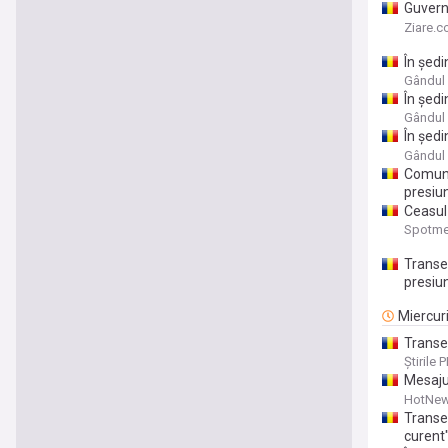
Guvernu
putea f
Ziare.
În şed
la Tran
Gândul
În şedi
Transga
Gândul
În şedi
Transga
Gândul
Comuni
presiu
Ceasul 
– Bater
Spotme
Transel
presiu
Miercur
Transe
respon
Știrile 
Mesaju
respon
HotNew
Transel
curent