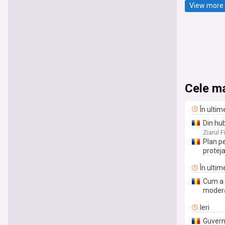
View more 
Cele ma
În ultim
Din hub
Români
Ziarul F
finaliz
Plan pe
protej
În ultim
Cum a a
modera
Ieri
Guvern