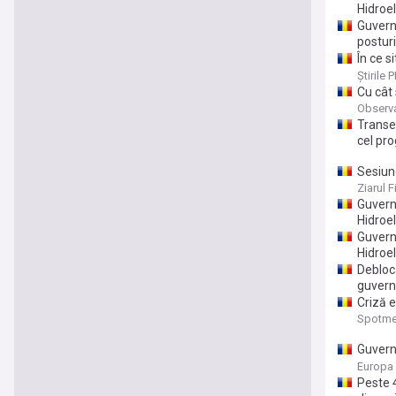
Hidroel
Guvernu
postur
În ce s
doar cli
Știrile 
Cu cât 
Observ
Transe
cel pro
Sesiune
Hidroel
Ziarul F
Guvern
Hidroel
Guvern
Hidroel
Debloca
guvern
Criză 
industr
Spotme
Guvernu
deconec
Europa
Peste 4