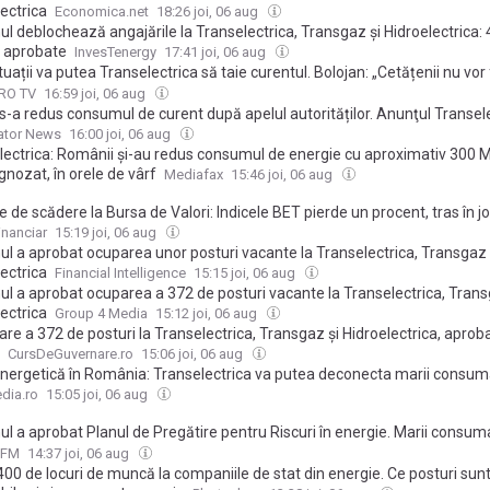
ectrica
Economica.net
18:26 joi, 06 aug
l deblochează angajările la Transelectrica, Transgaz și Hidroelectrica:
i aprobate
InvesTenergy
17:41 joi, 06 aug
ituații va putea Transelectrica să taie curentul. Bolojan: „Cetățenii nu vor fi
enții industriali”
PRO TV
16:59 joi, 06 aug
s-a redus consumul de curent după apelul autorităților. Anunţul Transel
ator News
16:00 joi, 06 aug
lectrica: Românii și-au redus consumul de energie cu aproximativ 300 
gnozat, în orele de vârf
Mediafax
15:46 joi, 06 aug
 de scădere la Bursa de Valori: Indicele BET pierde un procent, tras în j
ectrica, Digi, Transelectrica şi Cris-Tim
inanciar
15:19 joi, 06 aug
ul a aprobat ocuparea unor posturi vacante la Transelectrica, Transgaz 
ectrica
Financial Intelligence
15:15 joi, 06 aug
ul a aprobat ocuparea a 372 de posturi vacante la Transelectrica, Trans
ectrica
Group 4 Media
15:12 joi, 06 aug
re a 372 de posturi la Transelectrica, Transgaz și Hidroelectrica, aproba
CursDeGuvernare.ro
15:06 joi, 06 aug
energetică în România: Transelectrica va putea deconecta marii consum
iali, dacă e nevoie. Populația și spitalele nu vor fi afectate
dia.ro
15:05 joi, 06 aug
l a aprobat Planul de Pregătire pentru Riscuri în energie. Marii consuma
tați în cazul unor dezechilibre majore în sistemul energetic | AUDIO
 FM
14:37 joi, 06 aug
00 de locuri de muncă la companiile de stat din energie. Ce posturi sun