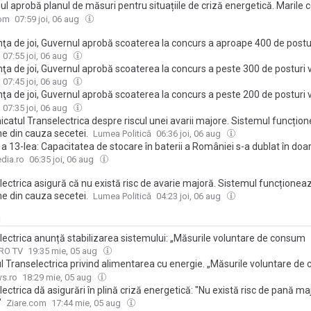
l aprobă planul de măsuri pentru situațiile de criză energetică. Marile 
i notificate cu 24 de ore înainte cu privire la limitarea consumului
com
07:59 joi, 06 aug
inţa de joi, Guvernul aprobă scoaterea la concurs a aproape 400 de postu
sgaz, Transelectrica şi Hidroelectrica
07:55 joi, 06 aug
nţa de joi, Guvernul aprobă scoaterea la concurs a peste 300 de posturi 
z, Transelectrica şi Hidroelectrica
07:45 joi, 06 aug
nţa de joi, Guvernul aprobă scoaterea la concurs a peste 200 de posturi 
z, Transelectrica şi Hidroelectrica
07:35 joi, 06 aug
catul Transelectrica despre riscul unei avarii majore. Sistemul funcțio
ne din cauza secetei.
Lumea Politică
06:36 joi, 06 aug
a 13-lea: Capacitatea de stocare în baterii a României s-a dublat în doar
iile sunt critice în situații de criză energetică precum cea actuală
dia.ro
06:35 joi, 06 aug
ectrica asigură că nu există risc de avarie majoră. Sistemul funcționea
ne din cauza secetei.
Lumea Politică
04:23 joi, 06 aug
i
lectrica anunță stabilizarea sistemului: „Măsurile voluntare de consum
sabil şi-au demonstrat deja eficienţa”
PRO TV
19:35 mie, 05 aug
l Transelectrica privind alimentarea cu energie. „Măsurile voluntare d
sabil și-au demonstrat eficiența”
s.ro
18:29 mie, 05 aug
ectrica dă asigurări în plină criză energetică: "Nu există risc de pană ma
"
Ziare.com
17:44 mie, 05 aug