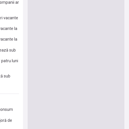
companii ar
ri vacante
vacante la
vacante la
nează sub
 patru luni
ză sub
e consum
joră de