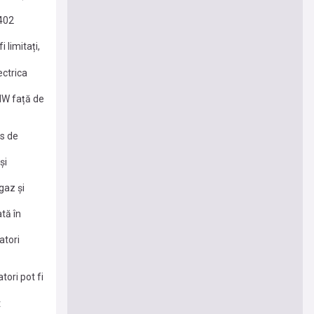
 402
 limitați,
ectrica
MW față de
os de
şi
gaz şi
tă în
atori
tori pot fi
t