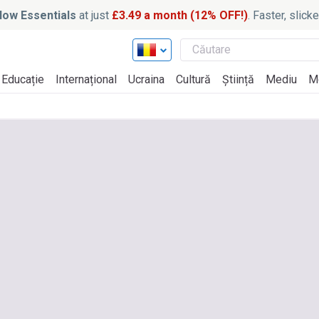
ow Essentials
at just
£3.49 a month (12% OFF!)
. Faster, slic
Educație
Internațional
Ucraina
Cultură
Știință
Mediu
M