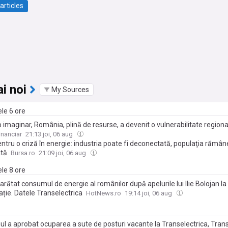
articles
i noi
My Sources
ele 6 ore
 imaginar, România, plină de resurse, a devenit o vulnerabilitate regiona
a trebuia să aibă în centrale pe gaz 4.000 MW anul acesta. Dar nimic nu
inanciar
21:13 joi, 06 aug
at, iar acum guvernul a ajuns la etapa de închis fabrici în lipsa energiei
ntru o criză în energie: industria poate fi deconectată, populaţia rămân
ată
Bursa.ro
21:09 joi, 06 aug
ele 8 ore
rătat consumul de energie al românilor după apelurile lui Ilie Bolojan la
ție. Datele Transelectrica
HotNews.ro
19:14 joi, 06 aug
ul a aprobat ocuparea a sute de posturi vacante la Transelectrica, Tran