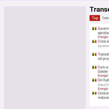
Trans
Top
Cele
Guvernu
aproba
Energie
Criză e
industr
Spotme
Transel
cel pro
Cum a a
Datele 
Energie
Din hub
România
Ziarul F
finaliz
Energie
Consumu
reducer