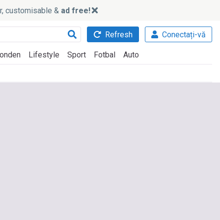
ker, customisable &
ad free!
Refresh
Conectați-vă
onden
Lifestyle
Sport
Fotbal
Auto