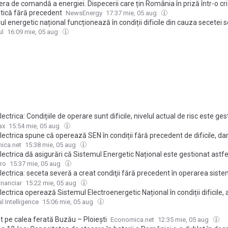
ra de comandă a energiei. Dispecerii care țin România în priză într-o cr
tică fără precedent
NewsEnergy
17:37 mie, 05 aug
l energetic național funcționează în condiții dificile din cauza secetei 
tă risc de avarie majoră, spune Transelectrica
ul
16:09 mie, 05 aug
ectrica: Condițiile de operare sunt dificile, nivelul actual de risc este ges
a evita o avarie majoră. Operatorul național face apel la menținerea red
ax
15:54 mie, 05 aug
ului
ectrica spune că operează SEN în condiții fără precedent de dificile, da
încât să evite avarii majore
ica.net
15:38 mie, 05 aug
ectrica dă asigurări că Sistemul Energetic Național este gestionat astfe
te riscul unei avarii majore
ro
15:37 mie, 05 aug
ectrica: seceta severă a creat condiţii fără precedent în operarea siste
ic, dar riscul unei avarii majore este gestionat
inanciar
15:22 mie, 05 aug
ectrica operează Sistemul Electroenergetic Național în condiții dificile,
ate menținerea siguranței în funcționare
l Intelligence
15:06 mie, 05 aug
t pe calea ferată Buzău – Ploiești
Economica.net
12:35 mie, 05 aug