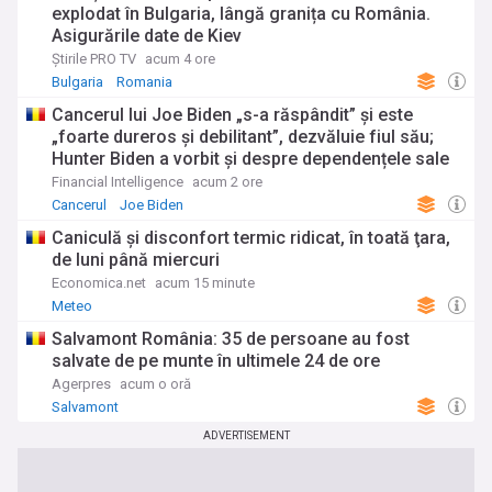
explodat în Bulgaria, lângă granița cu România.
Asigurările date de Kiev
Știrile PRO TV
acum 4 ore
Bulgaria
Romania
Cancerul lui Joe Biden „s-a răspândit” şi este
„foarte dureros și debilitant”, dezvăluie fiul său;
Hunter Biden a vorbit și despre dependențele sale
și despre grațierea acordată de tatăl său
Financial Intelligence
acum 2 ore
Cancerul
Joe Biden
Caniculă şi disconfort termic ridicat, în toată ţara,
de luni până miercuri
Economica.net
acum 15 minute
Meteo
Salvamont România: 35 de persoane au fost
salvate de pe munte în ultimele 24 de ore
Agerpres
acum o oră
Salvamont
ADVERTISEMENT