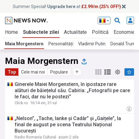
Summer Special!
Upgrade here
at
£2.99/m (25% OFF!)
Home
Subiectele zilei
Actualitate
Politică
Economie
Maia Morgenstern
Personalități
Vladimir Putin
Donald Trump
Maia Morgenstern
Top
Cele mai noi
Populare
Ginerele Maiei Morgenstern, în ipostaze rare
alături de băiețelul său. Cabiria: „Fotografii pe care
le faci, dar nu le postezi”
Click.ro
16:14 vin, 31 iul
„Nelson”, „Tache, Ianke și Cadâr” și „Gaițele”, la
final de august pe scena Teatrului Național
București
Radio Romania Cultural
acum 2 zile