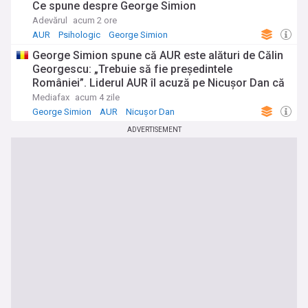
Ce spune despre George Simion
Adevărul
acum 2 ore
AUR
Psihologic
George Simion
George Simion spune că AUR este alături de Călin
Georgescu: „Trebuie să fie președintele
României”. Liderul AUR îl acuză pe Nicușor Dan că
„nu respectă Constituția”
Mediafax
acum 4 zile
George Simion
AUR
Nicușor Dan
ADVERTISEMENT