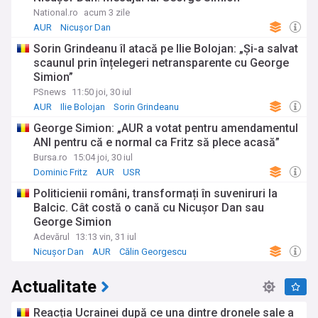
National.ro
acum 3 zile
AUR
Nicușor Dan
Sorin Grindeanu îl atacă pe Ilie Bolojan: „Și-a salvat
scaunul prin înțelegeri netransparente cu George
Simion”
PSnews
11:50 joi, 30 iul
AUR
Ilie Bolojan
Sorin Grindeanu
George Simion: „AUR a votat pentru amendamentul
ANI pentru că e normal ca Fritz să plece acasă”
Bursa.ro
15:04 joi, 30 iul
Dominic Fritz
AUR
USR
Politicienii români, transformați în suveniruri la
Balcic. Cât costă o cană cu Nicușor Dan sau
George Simion
Adevărul
13:13 vin, 31 iul
Nicușor Dan
AUR
Călin Georgescu
Actualitate
Reacția Ucrainei după ce una dintre dronele sale a