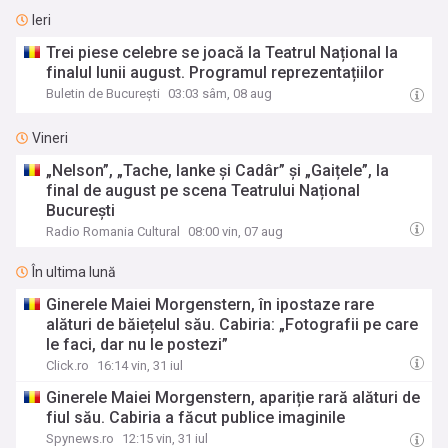
Ieri
Trei piese celebre se joacă la Teatrul Național la
finalul lunii august. Programul reprezentațiilor
Buletin de București
03:03 sâm, 08 aug
Vineri
„Nelson”, „Tache, Ianke și Cadâr” și „Gaițele”, la
final de august pe scena Teatrului Național
București
Radio Romania Cultural
08:00 vin, 07 aug
În ultima lună
Ginerele Maiei Morgenstern, în ipostaze rare
alături de băiețelul său. Cabiria: „Fotografii pe care
le faci, dar nu le postezi”
Click.ro
16:14 vin, 31 iul
Ginerele Maiei Morgenstern, apariție rară alături de
fiul său. Cabiria a făcut publice imaginile
Spynews.ro
12:15 vin, 31 iul