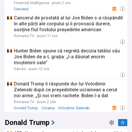
și despre grațierea acordată de tatăl său
Financial Intelligence
acum 2 ore
Cancerul
Cancerul de prostată al lui Joe Biden s-a răspândit
în alte părți ale corpului și îi provoacă durere,
susține fiul fostului președinte american
Romania TV
acum 11 ore
Hunter Biden spune că regretă decizia tatălui său
Joe Biden de a-L grația: „I-a dăunat enorm
moștenirii sale”
Gândul
acum 12 ore
Donald Trump îi răspunde dur lui Volodimir
Zelenski după ce președintele ucrainean a cerut
noi arme: „Și noi vrem rachete. Biden I-a dat
muniție în valoare de 300 de miliarde de dolari”
Romania TV
acum 2 zile
Donald Trump
Ucraina
Volodimir Zelenski
Donald Trump