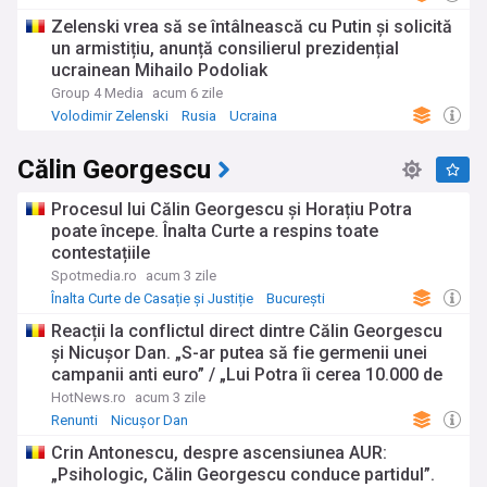
Zelenski vrea să se întâlnească cu Putin și solicită
un armistițiu, anunță consilierul prezidențial
ucrainean Mihailo Podoliak
Group 4 Media
acum 6 zile
Volodimir Zelenski
Rusia
Ucraina
Călin Georgescu
Procesul lui Călin Georgescu și Horațiu Potra
poate începe. Înalta Curte a respins toate
contestațiile
Spotmedia.ro
acum 3 zile
Înalta Curte de Casație și Justiție
București
Reacții la conflictul direct dintre Călin Georgescu
şi Nicuşor Dan. „S-ar putea să fie germenii unei
campanii anti euro” / „Lui Potra îi cerea 10.000 de
dolari, nu de lei”
HotNews.ro
acum 3 zile
Renunti
Nicușor Dan
Crin Antonescu, despre ascensiunea AUR:
„Psihologic, Călin Georgescu conduce partidul”.